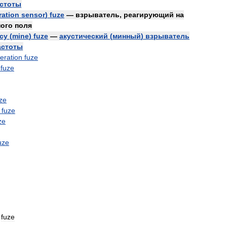
стоты
ration
sensor
)
fuze
—
взрыватель
,
реагирующий
на
ного
поля
cy
(
mine
)
fuze
—
акустический
(
минный
)
взрыватель
астоты
eration
fuze
fuze
ze
fuze
ze
uze
fuze