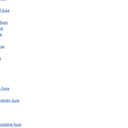
l
fuze
fuze
ze
ze
uze
e
n
fuze
ximity
fuze
onating
fuze