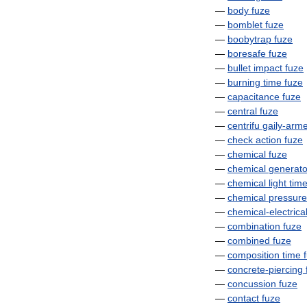
—
body
fuze
—
bomblet
fuze
—
boobytrap
fuze
—
boresafe
fuze
—
bullet
impact
fuze
—
burning
time
fuze
—
capacitance
fuze
—
central
fuze
—
centrifu
gaily
-
arm
—
check
action
fuze
—
chemical
fuze
—
chemical
generato
—
chemical
light
tim
—
chemical
pressure
—
chemical
-
electrica
—
combination
fuze
—
combined
fuze
—
composition
time
—
concrete
-
piercing
—
concussion
fuze
—
contact
fuze