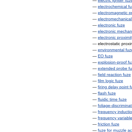
—
electric
igniter
fuz
—
electrochemical
f
—
electromagnetic
p
—
electromechanical
—
electronic
fuze
—
electronic
mechani
—
electronic
proximit
—
electrostatic
proxi
—
environmental
fuz
—
EO
fuze
—
explosion
-
proof
fu
—
extended
probe
f
—
field
reaction
fuze
—
film
logic
fuze
—
firing
delay
point
f
—
flash
fuze
—
fluidic
time
fuze
—
foliage
-
discriminat
—
frequency
inducti
—
frequency
variabl
—
friction
fuze
—
fuze
for
muzzle
ac