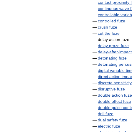
—
contact
proximity
—
continuous
wave
—
controllable
variab
—
controlled
fuze
—
crush
fuze
—
cut
the
fuze
—
delay
action
fuze
—
delay
graze
fuze
—
delay
-
after
-
impact
—
detonating
fuze
—
detonating
percus
—
digital
variable
tim
—
direct
action
impac
—
discrete
sensitivity
—
disruptive
fuze
—
double
action
fuze
—
double
effect
fuze
—
double
pulse
cont
—
drill
fuze
—
dual
safety
fuze
—
electric
fuze