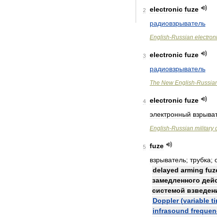
electronic
fuze
2
радиовзрыватель
English
-
Russian
electron
electronic
fuze
3
радиовзрыватель
The
New
English
-
Russia
electronic
fuze
4
электронный
взрыва
English
-
Russian
military
fuze
5
взрыватель
;
трубка
;
delayed
arming
fuz
замедленного
дей
системой
взведен
Doppler
(
variable
t
infrasound
frequen