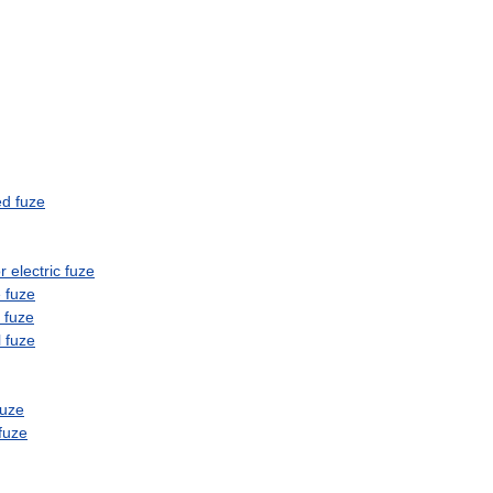
ed
fuze
r
electric
fuze
e
fuze
fuze
l
fuze
fuze
fuze