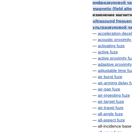
инфразвуковой
ча
magnetic
(
field
alte
изменение
магнит
ultrasound
frequen
ультразвуковой
ч
—
acceleration
-
decel
—
acoustic
proximity
—
activating
fuze
—
active
fuze
—
active
proximity
fu
—
adaptive
proximity
—
adjustable
time
fu
—
air
burst
fuze
—
air
-
arming
delay
f
—
air
-
gap
fuze
—
air
-
ingesting
fuze
—
air
-
target
fuze
—
air
-
travel
fuze
—
all
-
angle
fuze
—
all
-
aspect
fuze
—
all
-
incidence
base