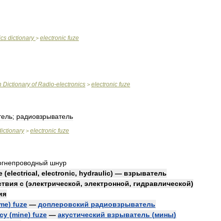
ics
dictionary
electronic
fuze
>
n
Dictionary
of
Radio
-
electronics
electronic
fuze
>
тель
;
радиовзрыватель
dictionary
electronic
fuze
>
огнепроводный
шнур
e
(
electrical
,
electronic
,
hydraulic
) —
взрыватель
ствия
с
(
электрической
,
электронной
,
гидравлической
)
ия
ime
)
fuze
—
доплеровский
радиовзрыватель
cy
(
mine
)
fuze
—
акустический
взрыватель
(
мины
)