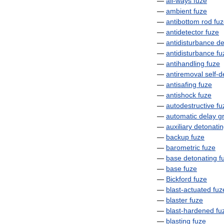
—
all
-
ways
fuze
—
ambient
fuze
—
antibottom
rod
fu
—
antidetector
fuze
—
antidisturbance
de
—
antidisturbance
fu
—
antihandling
fuze
—
antiremoval
self
-
d
—
antisafing
fuze
—
antishock
fuze
—
autodestructive
fu
—
automatic
delay
g
—
auxiliary
detonati
—
backup
fuze
—
barometric
fuze
—
base
detonating
f
—
base
fuze
—
Bickford
fuze
—
blast
-
actuated
fuz
—
blaster
fuze
—
blast
-
hardened
fu
—
blasting
fuze