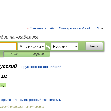
Запомнить сайт
Словарь на свой сайт
RU
едии на Академике
Найти!
Книги
Игры ⚽
русский
с русского на английский
uze
од
взрыватель
,
электронный
взрыватель
усский
словарь
electronic
fuze
>