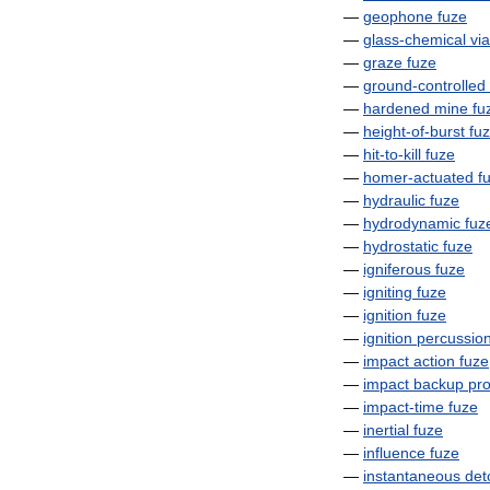
—
geophone
fuze
—
glass
-
chemical
via
—
graze
fuze
—
ground
-
controlled
—
hardened
mine
fu
—
height
-
of
-
burst
fu
—
hit
-
to
-
kill
fuze
—
homer
-
actuated
f
—
hydraulic
fuze
—
hydrodynamic
fuz
—
hydrostatic
fuze
—
igniferous
fuze
—
igniting
fuze
—
ignition
fuze
—
ignition
percussio
—
impact
action
fuze
—
impact
backup
pro
—
impact
-
time
fuze
—
inertial
fuze
—
influence
fuze
—
instantaneous
det