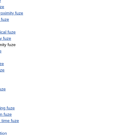
e
uze
roximity
fuze
fuze
cal
fuze
y
fuze
mity
fuze
e
ze
uze
uze
ing
fuze
on
fuze
e
time
fuze
tion