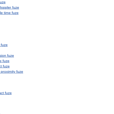
fuze
Doppler
fuze
le
time
fuze
fuze
sion
fuze
e
fuze
t
fuze
proximity
fuze
act
fuze