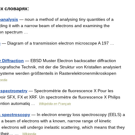
их
словарях:
oanalysis
—
noun
a
method
of
analysing
tiny
quantities
of
a
ding
it
with
a
narrow
beam
of
electrons
and
examining
the
on
spectrum
…
e
—
Diagram
of
a
transmission
electron
microscope
A
197
…
r
Diffraction
—
EBSD
Muster
Electron
backscatter
diffraction
llografische
Technik
,
mit
der
die
Struktur
von
Kristallen
analysiert
ysteme
werden
größtenteils
in
Rasterelektronenmikroskopen
pedia
spectrometry
—
Spectrométrie
de
fluorescence
X
Pour
les
voir
SFX
,
FX
et
XRF
.
Un
spectromètre
de
fluorescence
X
Philips
ntion
automatiq
…
Wikipédia
en
Français
s
spectroscopy
—
In
electron
energy
loss
spectroscopy
(
EELS
)
a
a
beam
of
electrons
with
a
known
,
narrow
range
of
kinetic
e
electrons
will
undergo
inelastic
scattering
,
which
means
that
they
their
… …
Wikipedia