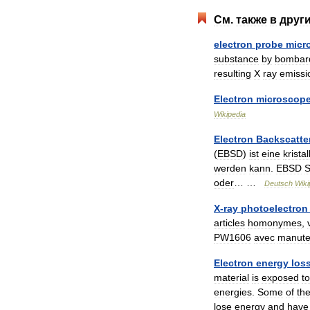
См
.
также
в
друг
electron
probe
micr
substance
by
bombar
resulting
X
ray
emissi
Electron
microscop
Wikipedia
Electron
Backscatte
(
EBSD
)
ist
eine
krista
werden
kann
.
EBSD
S
oder
… …
Deutsch
Wiki
X
-
ray
photoelectron
articles
homonymes
,
PW1606
avec
manute
Electron
energy
los
material
is
exposed
to
energies
.
Some
of
th
lose
energy
and
have