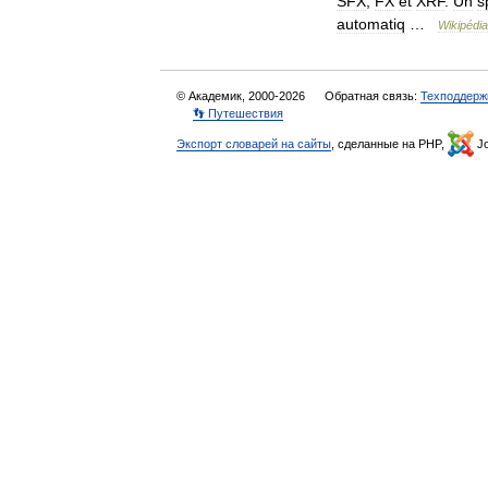
SFX
,
FX
et
XRF
.
Un
s
automatiq
…
Wikipédia
© Академик, 2000-2026
Обратная связь:
Техподдерж
👣 Путешествия
Экспорт словарей на сайты
, сделанные на PHP,
Jo