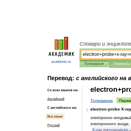
Словари и энциклоп
academic.ru
Толкования
Переводы
Перевод:
с английского на 
electron+pr
Со всех языков на:
Английский
Толкование
Перев
С английского на:
electron
-
probe
X
-
ra
1
Все языки
электронно
-
зондовы
электронного
зонда
;
Русский
X
-
ray
microanalysis