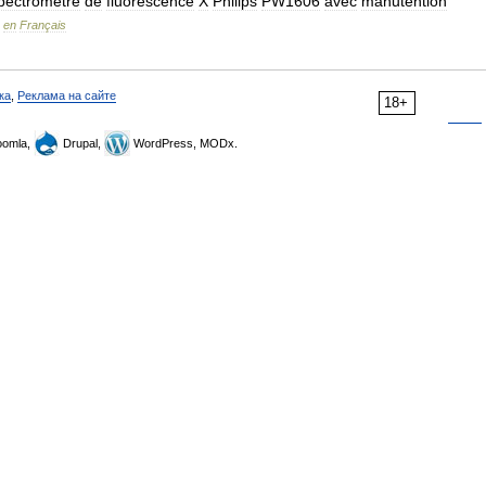
pectromètre
de
fluorescence
X
Philips
PW1606
avec
manutention
en
Français
ка
,
Реклама на сайте
18+
omla,
Drupal,
WordPress, MODx.