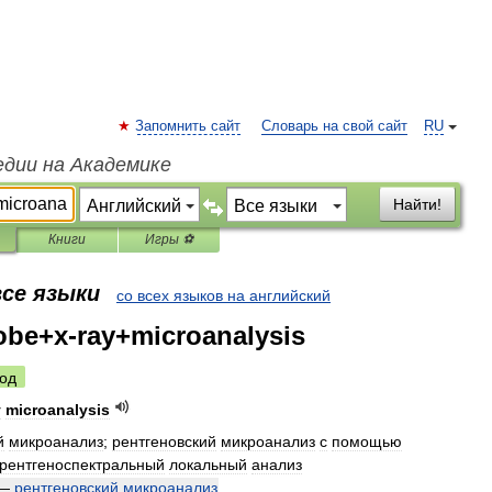
Запомнить сайт
Словарь на свой сайт
RU
едии на Академике
Найти!
Книги
Игры ⚽
все языки
со всех языков на английский
obe+x-ray+microanalysis
од
y
microanalysis
й
микроанализ
;
рентгеновский
микроанализ
с
помощью
рентгеноспектральный
локальный
анализ
—
рентгеновский
микроанализ