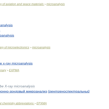
ry
of
aviation
and
space
materials
microanalysis
>
analysis
s
oanalysis
ary
of
microelectronics
microanalysis
>
be
x
-
ray
microanalysis
onary
EXPMA
>
obe
X
-
ray
microanalysis
ронно
-
зондовый
микроанализ
(
рентгеноспектральный
al
chemistry
abbreviations
EPXMA
>