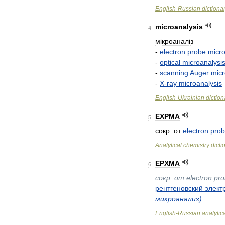
English
-
Russian
dictiona
microanalysis
4
м
і
кроанал
і
з
-
electron
probe
micro
-
optical
microanalysi
-
scanning
Auger
micr
-
X
-
ray
microanalysis
English
-
Ukrainian
diction
EXPMA
5
сокр
.
от
electron
pro
Analytical
chemistry
dicti
EPXMA
6
сокр
.
от
electron
pr
рентгеновский
элект
микроанализ
)
English
-
Russian
analytic