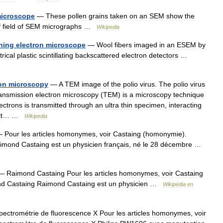
icroscope
—
These
pollen
grains
taken
on
an
SEM
show
the
f
field
of
SEM
micrographs
…
Wikipedia
ning
electron
microscope
—
Wool
fibers
imaged
in
an
ESEM
by
rical
plastic
scintillating
backscattered
electron
detectors
…
on
microscopy
—
A
TEM
image
of
the
polio
virus
.
The
polio
virus
ansmission
electron
microscopy
(
TEM
)
is
a
microscopy
technique
ectrons
is
transmitted
through
an
ultra
thin
specimen
,
interacting
it
… …
Wikipedia
—
Pour
les
articles
homonymes
,
voir
Castaing
(
homonymie
).
imond
Castaing
est
un
physicien
français
,
né
le
28
décembre
…
—
Raimond
Castaing
Pour
les
articles
homonymes
,
voir
Castaing
nd
Castaing
Raimond
Castaing
est
un
physicien
…
Wikipédia
en
pectrométrie
de
fluorescence
X
Pour
les
articles
homonymes
,
voir