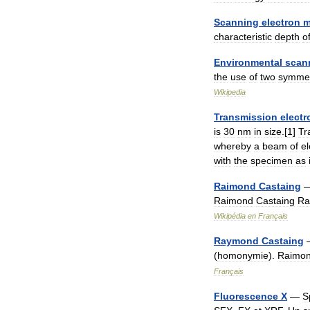
Scanning
electron
m
characteristic
depth
o
Environmental
scan
the
use
of
two
symmet
Wikipedia
Transmission
electr
is
30
nm
in
size
.[
1
]
Tr
whereby
a
beam
of
el
with
the
specimen
as
Raimond
Castaing
Raimond
Castaing
Ra
Wikipédia
en
Français
Raymond
Castaing
(
homonymie
).
Raimo
Français
Fluorescence
X
—
S