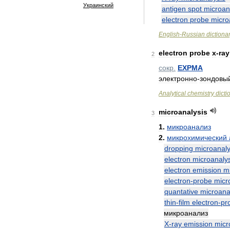
Украинский
antigen
spot
microan
electron
probe
micro
English
-
Russian
dictiona
electron
probe
x
-
ray
2
сокр
.
EXPMA
электронно
-
зондовы
Analytical
chemistry
dicti
microanalysis
3
1
.
микроанализ
2
.
микрохимический
dropping
microanaly
electron
microanalys
electron
emission
m
electron
-
probe
micr
quantative
microana
thin
-
film
electron
-
pr
микроанализ
X
-
ray
emission
micr