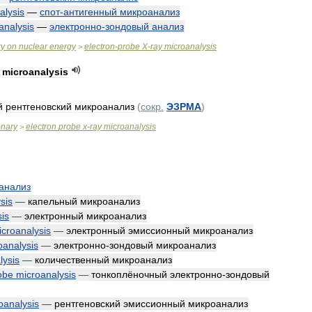
alysis
—
спот
-
антигенный
микроанализ
analysis
—
электронно
-
зондовый
анализ
ry
on
nuclear
energy
electron
-
probe
X
-
ray
microanalysis
>
microanalysis
й
рентгеновский
микроанализ
(
сокр
.
ЭЗРМА
)
onary
electron
probe
x
-
ray
microanalysis
>
анализ
sis
—
капельный
микроанализ
is
—
электронный
микроанализ
icroanalysis
—
электронный
эмиссионный
микроанализ
oanalysis
—
электронно
-
зондовый
микроанализ
lysis
—
количественный
микроанализ
obe
microanalysis
—
тонкоплёночный
электронно
-
зондовый
oanalysis
—
рентгеновский
эмиссионный
микроанализ