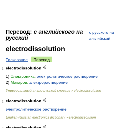
Перевод:
с английского на
с русского на
русский
английский
electrodissolution
Толкование
Перевод
electrodissolution
1
1)
Электроника:
электролитическое растворение
2)
Макаров:
электрорастворение
Универсальный англо-русский словарь
electrodissolution
>
electrodissolution
2
электролитическое растворение
English-Russian electronics dictionary
electrodissolution
>
electrodissolution