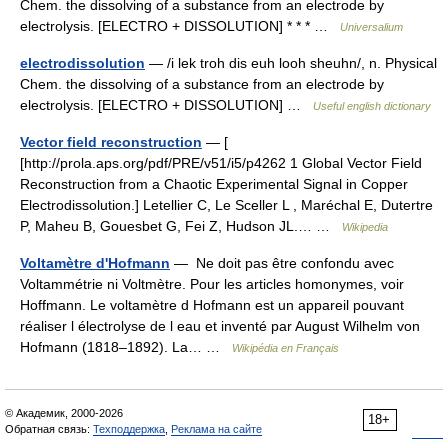
Chem. the dissolving of a substance from an electrode by
electrolysis. [ELECTRO + DISSOLUTION] * * * …
Universalium
electrodissolution
— /i lek troh dis euh looh sheuhn/, n. Physical
Chem. the dissolving of a substance from an electrode by
electrolysis. [ELECTRO + DISSOLUTION] …
Useful english dictionary
Vector field reconstruction
— [
[http://prola.aps.org/pdf/PRE/v51/i5/p4262 1 Global Vector Field
Reconstruction from a Chaotic Experimental Signal in Copper
Electrodissolution.] Letellier C, Le Sceller L , Maréchal E, Dutertre
P, Maheu B, Gouesbet G, Fei Z, Hudson JL.… …
Wikipedia
Voltamètre d'Hofmann
— Ne doit pas être confondu avec
Voltammétrie ni Voltmètre. Pour les articles homonymes, voir
Hoffmann. Le voltamètre d Hofmann est un appareil pouvant
réaliser l électrolyse de l eau et inventé par August Wilhelm von
Hofmann (1818–1892). La… …
Wikipédia en Français
© Академик, 2000-2026
18+
Обратная связь:
Техподдержка
,
Реклама на сайте