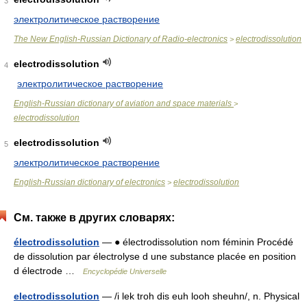
3
электролитическое растворение
The New English-Russian Dictionary of Radio-electronics
electrodissolution
>
electrodissolution
4
электролитическое растворение
English-Russian dictionary of aviation and space materials
>
electrodissolution
electrodissolution
5
электролитическое растворение
English-Russian dictionary of electronics
electrodissolution
>
См. также в других словарях:
électrodissolution
— ● électrodissolution nom féminin Procédé
de dissolution par électrolyse d une substance placée en position
d électrode …
Encyclopédie Universelle
electrodissolution
— /i lek troh dis euh looh sheuhn/, n. Physical