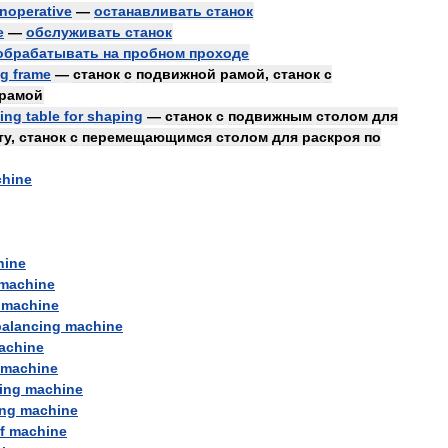
inoperative
—
останавливать
станок
e
—
обслуживать
станок
обрабатывать
на
пробном
проходе
ng
frame
—
станок
с
подвижной
рамой
,
станок
с
рамой
ling
table
for
shaping
—
станок
с
подвижным
столом
для
ту
,
станок
с
перемещающимся
столом
для
раскроя
по
hine
hine
machine
machine
balancing
machine
achine
machine
ing
machine
ng
machine
f
machine