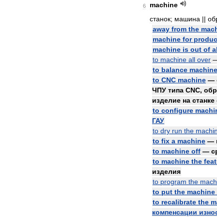
machine
6
станок
;
машина
||
об
away
from
the
mac
machine
for
produc
machine
is
out
of
a
to
machine
all
over
to
balance
machin
to
CNC
machine
—
ЧПУ
типа
CNC
,
обр
изделие
на
станке
to
configure
machi
ГАУ
to
dry
run
the
machi
to
fix
a
machine
—
to
machine
off
—
с
to
machine
the
fea
изделия
to
program
the
mach
to
put
the
machine
to
recalibrate
the
m
компенсации
изно