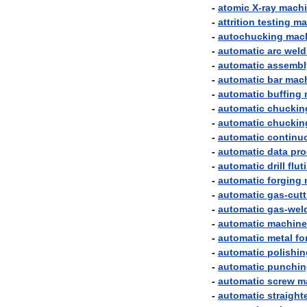
-
atomic
X
-
ray
mach
-
attrition
testing
ma
-
autochucking
mac
-
automatic
arc
weld
-
automatic
assembl
-
automatic
bar
mac
-
automatic
buffing
-
automatic
chuckin
-
automatic
chuckin
-
automatic
continu
-
automatic
data
pro
-
automatic
drill
flut
-
automatic
forging
-
automatic
gas
-
cutt
-
automatic
gas
-
wel
-
automatic
machine
-
automatic
metal
fo
-
automatic
polishin
-
automatic
punchin
-
automatic
screw
m
-
automatic
straight