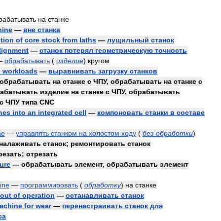
рабатывать
на
станке
hine
—
вне
станка
tion
of
core
stock
from
laths
—
лущильный
станок
lignment
—
станок
потерял
геометрическую
точность
—
обрабатывать
(
изделие
)
кругом
e
workloads
—
выравнивать
загрузку
станков
обрабатывать
на
станке
с
ЧПУ
,
обрабатывать
на
станке
с
абатывать
изделие
на
станке
с
ЧПУ
,
обрабатывать
с
ЧПУ
типа
CNC
nes
into
an
integrated
cell
—
компоновать
станки
в
составе
ne
—
управлять
станком
на
холостом
ходу
(
без
обработки
)
налаживать
станок
;
ремонтировать
станок
резать
;
отрезать
ture
—
обрабатывать
элемент
,
обрабатывать
элемент
ine
—
программировать
(
обработку
)
на
станке
out
of
operation
—
останавливать
станок
achine
for
wear
—
перенастраивать
станок
для
са