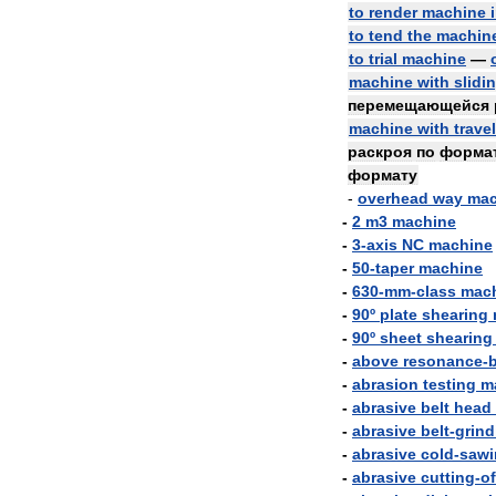
to
render
machine
to
tend
the
machin
to
trial
machine
—
machine
with
slidi
перемещающейся
machine
with
trave
раскроя
по
форма
формату
-
overhead
way
mac
-
2
m3
machine
-
3
-
axis
NC
machine
-
50
-
taper
machine
-
630
-
mm
-
class
mac
-
90º
plate
shearing
-
90º
sheet
shearing
-
above
resonance
-
-
abrasion
testing
m
-
abrasive
belt
head
-
abrasive
belt
-
grind
-
abrasive
cold
-
sawi
-
abrasive
cutting
-
of