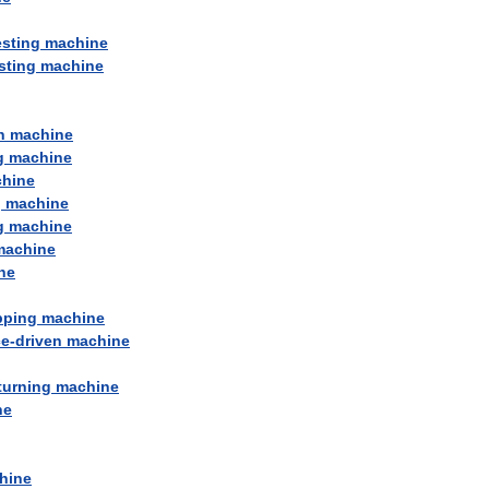
esting
machine
sting
machine
n
machine
g
machine
hine
g
machine
g
machine
machine
ne
pping
machine
ce
-
driven
machine
turning
machine
ne
hine