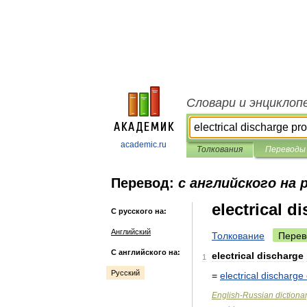
Словари и энциклоп
academic.ru
Толкования
Переводы
Перевод:
с английского на 
electrical d
С русского на:
Английский
Толкование
Перев
С английского на:
electrical
discharge
1
Русский
=
electrical
discharge
English
-
Russian
dictiona