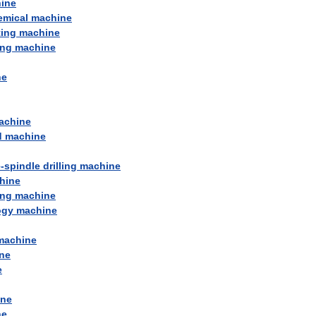
ine
emical
machine
ting
machine
ing
machine
ne
achine
d
machine
e
-
spindle
drilling
machine
hine
ing
machine
ogy
machine
machine
ne
e
ine
ne