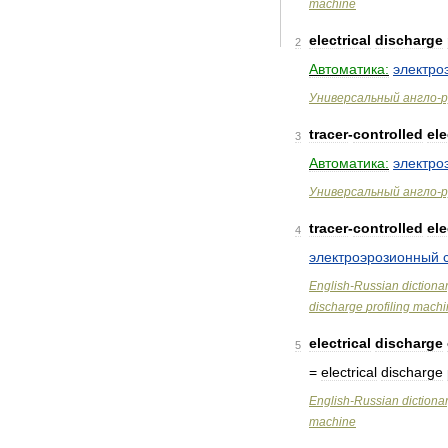
machine
electrical
discharge
2
Автоматика:
электро
Универсальный
англо
-
р
tracer
-
controlled
ele
3
Автоматика:
электро
Универсальный
англо
-
р
tracer
-
controlled
ele
4
электроэрозионный
English
-
Russian
dictiona
discharge
profiling
machi
electrical
discharge
5
=
electrical
discharge
English
-
Russian
dictiona
machine