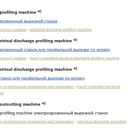
profiling
machine
эрозионный
вырезной
станок
усский
словарь
electrical
discharge
profiling
machine
>
ctrical
discharge
profiling
machine
эрозионный
станок
для
профильной
вырезки
по
копиру
усский
словарь
tracer
-
controlled
electrical
discharge
profiling
machine
>
ctrical
discharge
profiling
machine
станок
для
профильной
вырезки
по
копиру
ry
of
mechanical
engineering
and
automation
tracer
-
controlled
electrical
>
ne
outcutting
machine
profiling
machine
электроэрозионный
вырезной
станок
ry
of
mechanical
engineering
and
automation
electrical
discharge
outcutting
>