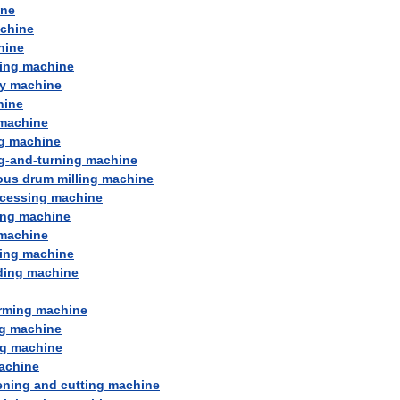
ine
chine
hine
ing
machine
y
machine
hine
machine
g
machine
g
-
and
-
turning
machine
ous
drum
milling
machine
cessing
machine
ing
machine
machine
ing
machine
ding
machine
rming
machine
g
machine
g
machine
achine
ening
and
cutting
machine