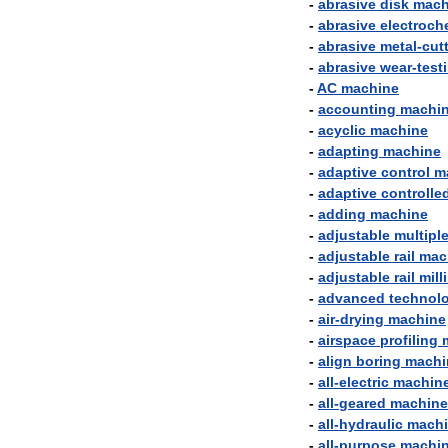
-
abrasive
disk
mach
-
abrasive
electroch
-
abrasive
metal
-
cut
-
abrasive
wear
-
test
-
AC
machine
-
accounting
machi
-
acyclic
machine
-
adapting
machine
-
adaptive
control
m
-
adaptive
controlle
-
adding
machine
-
adjustable
multipl
-
adjustable
rail
mac
-
adjustable
rail
mill
-
advanced
technol
-
air
-
drying
machine
-
airspace
profiling
-
align
boring
machi
-
all
-
electric
machin
-
all
-
geared
machine
-
all
-
hydraulic
mach
-
all
-
purpose
machi