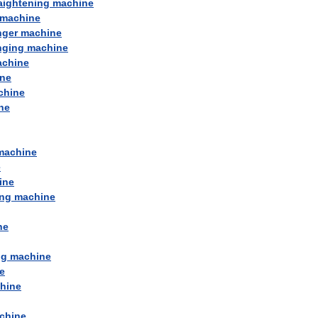
aightening
machine
machine
nger
machine
nging
machine
chine
ne
chine
ne
machine
e
ine
ing
machine
ne
ng
machine
e
hine
chine