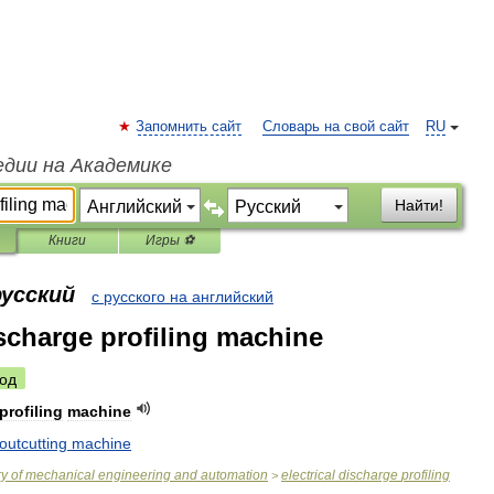
Запомнить сайт
Словарь на свой сайт
RU
едии на Академике
Найти!
Книги
Игры ⚽
русский
с русского на английский
ischarge profiling machine
од
profiling
machine
outcutting
machine
ry
of
mechanical
engineering
and
automation
electrical
discharge
profiling
>