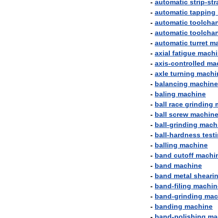
-
automatic
strip
-
str
-
automatic
tapping
-
automatic
toolcha
-
automatic
toolcha
-
automatic
turret
ma
-
axial
fatigue
machi
-
axis
-
controlled
ma
-
axle
turning
machi
-
balancing
machine
-
baling
machine
-
ball
race
grinding
-
ball
screw
machin
-
ball
-
grinding
mach
-
ball
-
hardness
test
-
balling
machine
-
band
cutoff
machi
-
band
machine
-
band
metal
sheari
-
band
-
filing
machin
-
band
-
grinding
mac
-
banding
machine
-
band
-
polishing
ma