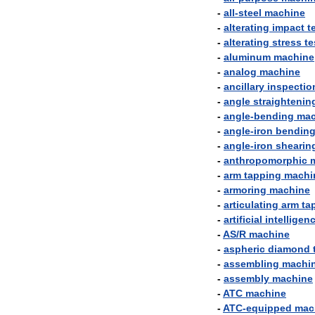
-
all
-
steel
machine
-
alterating
impact
t
-
alterating
stress
te
-
aluminum
machine
-
analog
machine
-
ancillary
inspectio
-
angle
straightenin
-
angle
-
bending
mac
-
angle
-
iron
bendin
-
angle
-
iron
shearin
-
anthropomorphic
-
arm
tapping
machi
-
armoring
machine
-
articulating
arm
ta
-
artificial
intelligen
-
AS
/
R
machine
-
aspheric
diamond
-
assembling
machi
-
assembly
machine
-
ATC
machine
-
ATC
-
equipped
mac