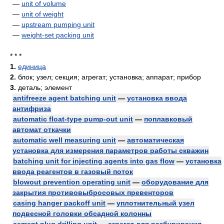
—
unit of volume
—
unit of weight
—
upstream pumping unit
—
weight-set packing unit
* * *
1.
единица
2.
блок; узел; секция; агрегат; установка; аппарат; прибор
3.
деталь; элемент
antifreeze agent batching unit
—
установка ввода
антифриза
automatic float-type pump-out unit
—
поплавковый
автомат откачки
automatic well measuring unit
—
автоматическая
установка для измерения параметров работы скважин
batching unit for injecting agents into gas flow
—
установка
ввода реагентов в газовый поток
blowout prevention operating unit
—
оборудование для
закрытия противовыбросовых превенторов
casing hanger packoff unit
—
уплотнительный узел
подвесной головки обсадной колонны