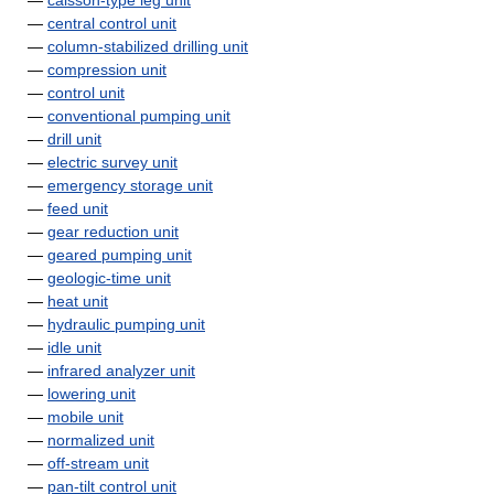
—
caisson-type leg unit
—
central control unit
—
column-stabilized drilling unit
—
compression unit
—
control unit
—
conventional pumping unit
—
drill unit
—
electric survey unit
—
emergency storage unit
—
feed unit
—
gear reduction unit
—
geared pumping unit
—
geologic-time unit
—
heat unit
—
hydraulic pumping unit
—
idle unit
—
infrared analyzer unit
—
lowering unit
—
mobile unit
—
normalized unit
—
off-stream unit
—
pan-tilt control unit