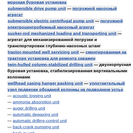
морская буровая установка
submersible drive pump unit
—
погружной насосный
агрегат
submersible electric centrifugal pump unit
—
погружной
электроцентробежный насосный агрегат
sucker-rod mechanized loading and transporting unit
—
агрегат для механизированной погрузки и
транспортировки глубинно-насосных штанг
tractor-mounted well servicing unit
—
смонтированная на
тракторе установка для ремонта скважин
twin-hulled column-stabilized drilling unit
— двухкорпусная
буровая установка, стабилизированная вертикальными
колоннами
wellhead casing hanger packing unit
—
уплотнительный
узел подвески обсадной колонны на подводном устье
—
acoustic logging unit
—
ammonia absorption unit
—
auger drilling unit
—
automatic dewaxing unit
—
automatic drilling-control unit
—
back-crank pumping unit