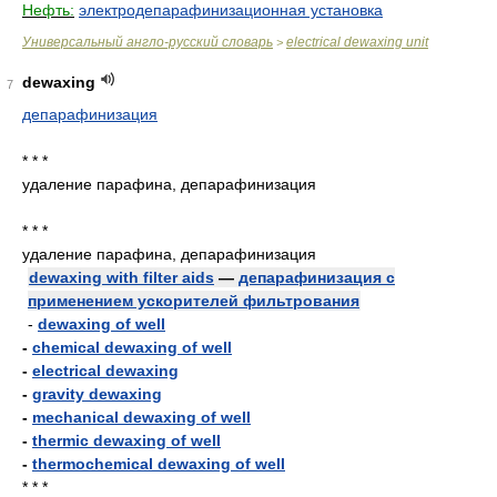
Нефть:
электродепарафинизационная установка
Универсальный англо-русский словарь
electrical dewaxing unit
>
dewaxing
7
депарафинизация
* * *
удаление парафина, депарафинизация
* * *
удаление парафина, депарафинизация
dewaxing with filter aids
—
депарафинизация с
применением ускорителей фильтрования
-
dewaxing of well
-
chemical dewaxing of well
-
electrical dewaxing
-
gravity dewaxing
-
mechanical dewaxing of well
-
thermic dewaxing of well
-
thermochemical dewaxing of well
* * *