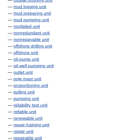
—
mobile offshore unit
—
mud logging unit
—
mud preparing unit
—
mud pumping unit
—
nonfailed unit
—
nonredundant unit
—
nonrepayable unit
—
offshore drilling unit
—
offshore unit
—
oil-pump unit
—
oil-well pumping unit
—
outlet unit
—
pole mast unit
—
proportioning unit
—
pulling unit
—
pumping unit
—
reliability test unit
—
reliable unit
—
renewable unit
—
repair training unit
—
repair unit
—
repairable unit