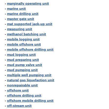
-
marginally operating unit
-
marine unit
-
marine drilling unit
-
master gate unit
-
mat supported jack-up unit
-
measuring unit
-
methanol batching unit
-
mobile logging unit
-
mobile offshore unit
-
mobile offshore drilling unit
-
mud logging unit
-
mud preparing unit
-
mud pump valve unit
-
mud pumping unit
-
multiple well pumping unit
-
natural gas liquefaction unit
-
nonrepairable unit
-
offshore unit
-
offshore drilling unit
-
offshore mobile drilling unit
-
off-stream unit