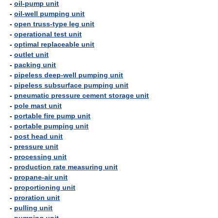
-
oil-pump unit
-
oil-well pumping unit
-
open truss-type leg unit
-
operational test unit
-
optimal replaceable unit
-
outlet unit
-
packing unit
-
pipeless deep-well pumping unit
-
pipeless subsurface pumping unit
-
pneumatic pressure cement storage unit
-
pole mast unit
-
portable fire pump unit
-
portable pumping unit
-
post head unit
-
pressure unit
-
processing unit
-
production rate measuring unit
-
propane-air unit
-
proportioning unit
-
proration unit
-
pulling unit