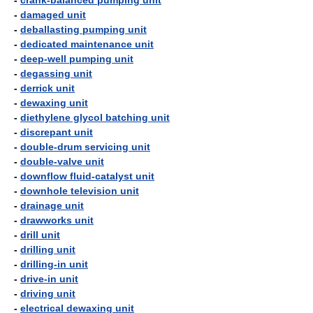
-
crank-balanced pumping unit
-
damaged unit
-
deballasting pumping unit
-
dedicated maintenance unit
-
deep-well pumping unit
-
degassing unit
-
derrick unit
-
dewaxing unit
-
diethylene glycol batching unit
-
discrepant unit
-
double-drum servicing unit
-
double-valve unit
-
downflow fluid-catalyst unit
-
downhole television unit
-
drainage unit
-
drawworks unit
-
drill unit
-
drilling unit
-
drilling-in unit
-
drive-in unit
-
driving unit
-
electrical dewaxing unit