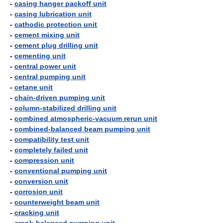
-
casing hanger packoff unit
-
casing lubrication unit
-
cathodic protection unit
-
cement mixing unit
-
cement plug drilling unit
-
cementing unit
-
central power unit
-
central pumping unit
-
cetane unit
-
chain-driven pumping unit
-
column-stabilized drilling unit
-
combined atmospheric-vacuum rerun unit
-
combined-balanced beam pumping unit
-
compatibility test unit
-
completely failed unit
-
compression unit
-
conventional pumping unit
-
conversion unit
-
corrosion unit
-
counterweight beam unit
-
cracking unit