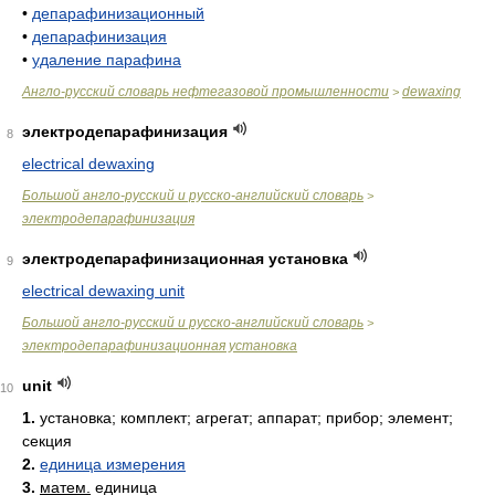
•
депарафинизационный
•
депарафинизация
•
удаление парафина
Англо-русский словарь нефтегазовой промышленности
dewaxing
>
электродепарафинизация
8
electrical dewaxing
Большой англо-русский и русско-английский словарь
>
электродепарафинизация
электродепарафинизационная установка
9
electrical dewaxing unit
Большой англо-русский и русско-английский словарь
>
электродепарафинизационная установка
unit
10
1.
установка; комплект; агрегат; аппарат; прибор; элемент;
секция
2.
единица измерения
3.
матем.
единица