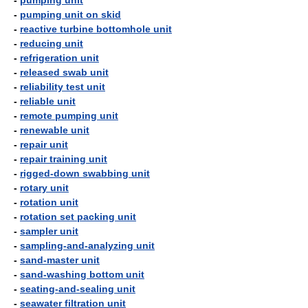
-
pumping unit
-
pumping unit on skid
-
reactive turbine bottomhole unit
-
reducing unit
-
refrigeration unit
-
released swab unit
-
reliability test unit
-
reliable unit
-
remote pumping unit
-
renewable unit
-
repair unit
-
repair training unit
-
rigged-down swabbing unit
-
rotary unit
-
rotation unit
-
rotation set packing unit
-
sampler unit
-
sampling-and-analyzing unit
-
sand-master unit
-
sand-washing bottom unit
-
seating-and-sealing unit
-
seawater filtration unit