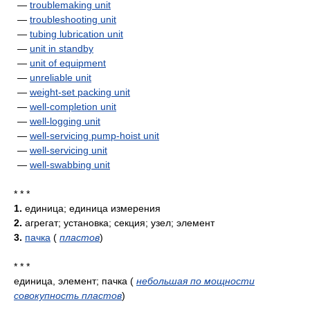
—
troublemaking unit
—
troubleshooting unit
—
tubing lubrication unit
—
unit in standby
—
unit of equipment
—
unreliable unit
—
weight-set packing unit
—
well-completion unit
—
well-logging unit
—
well-servicing pump-hoist unit
—
well-servicing unit
—
well-swabbing unit
* * *
1.
единица; единица измерения
2.
агрегат; установка; секция; узел; элемент
3.
пачка
(
пластов
)
* * *
единица, элемент; пачка
(
небольшая по мощности
совокупность пластов
)