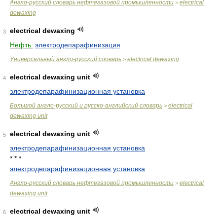
Англо-русский словарь нефтегазовой промышленности
electrical
>
dewaxing
electrical dewaxing
3
Нефть:
электродепарафинизация
Универсальный англо-русский словарь
electrical dewaxing
>
electrical dewaxing unit
4
электродепарафинизационная установка
Большой англо-русский и русско-английский словарь
electrical
>
dewaxing unit
electrical dewaxing unit
5
электродепарафинизационная установка
* * *
электродепарафинизационная установка
Англо-русский словарь нефтегазовой промышленности
electrical
>
dewaxing unit
electrical dewaxing unit
6