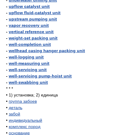
-
underwater drilling unit
-
upflow catalyst unit
-
upflow fluid-catalyst unit
-
upstream pumping unit
-
vapor recovery unit
-
vertical reference unit
-
weight-set packing unit
-
well-completion unit
-
wellhead casing hanger packing unit
-
well-logging unit
-
well-measuring unit
-
well-servicing unit
-
well-servicing pump-hoist unit
-
well-swabbing unit
* * *
•
1) установка; 2) единица
•
группа забоев
•
деталь
•
забой
•
индивидуальный
•
комплекс пород
•
основание