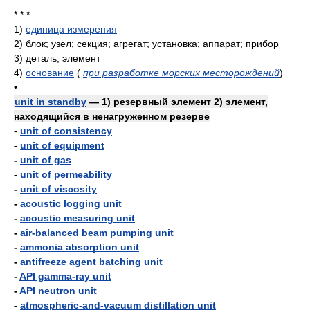
* * *
1)
единица измерения
2)
блок; узел; секция; агрегат; установка; аппарат; прибор
3)
деталь; элемент
4)
основание
(
при разработке морских месторождений
)
•
unit in standby
— 1) резервный элемент 2) элемент,
находящийся в ненагруженном резерве
-
unit of consistency
-
unit of equipment
-
unit of gas
-
unit of permeability
-
unit of viscosity
-
acoustic logging unit
-
acoustic measuring unit
-
air-balanced beam pumping unit
-
ammonia absorption unit
-
antifreeze agent batching unit
-
API gamma-ray unit
-
API neutron unit
-
atmospheric-and-vacuum distillation unit