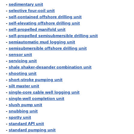
-
sedimentary unit
-
selective four-coil unit
-
self-contained offshore drilling unit
-
self-elevating offshore drilling unit
-
self-propelled manifold unit
-
self-propelled semisubmersible drilling unit
-
semiautomatic mud logging unit
-
semisubmersible offshore drilling unit
-
sensor unit
-
servicing unit
-
shale shaker-desander combination unit
-
shooting unit
-
short-stroke pumping unit
-
silt master unit
-
single-core cable well logging unit
-
single-well completion unit
-
slush pump unit
-
snubbing unit
-
spotty unit
-
standard API unit
-
standard pumping unit