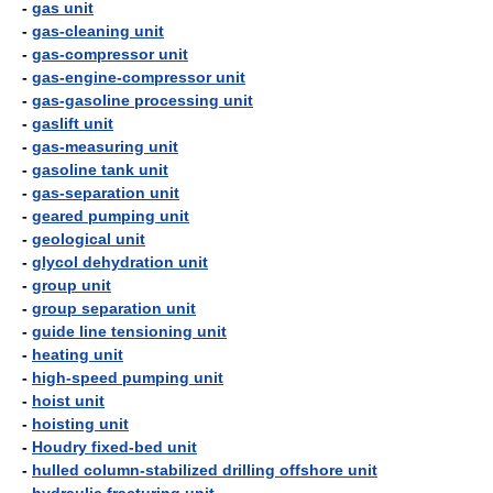
-
gas unit
-
gas-cleaning unit
-
gas-compressor unit
-
gas-engine-compressor unit
-
gas-gasoline processing unit
-
gaslift unit
-
gas-measuring unit
-
gasoline tank unit
-
gas-separation unit
-
geared pumping unit
-
geological unit
-
glycol dehydration unit
-
group unit
-
group separation unit
-
guide line tensioning unit
-
heating unit
-
high-speed pumping unit
-
hoist unit
-
hoisting unit
-
Houdry fixed-bed unit
-
hulled column-stabilized drilling offshore unit