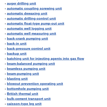
-
auger drilling unit
-
automatic coupling screwing unit
-
automatic dewaxing unit
-
automatic drilling-control unit
-
automatic float-type pump-out unit
-
automatic well logging unit
-
automatic well measuring unit
-
back-crank pumping unit
-
back-in unit
-
back-pressure control unit
-
backup unit
-
batching unit for injecting agents into gas flow
-
beam-balanced pumping unit
-
beamless pumping unit
-
beam-pumping unit
-
blasting unit
-
blowout prevention operating unit
-
bottomhole pumping unit
-
British thermal unit
-
bulk-cement transport unit
-
caisson-type leg unit