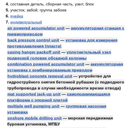
4.
составная деталь, сборная часть, узел; блок
5.
участок; забой; группа забоев
6.
ячейка
7.
индивидуальный
air powered accumulator unit
—
аккумуляторная станция с
пневмоприводом
back pressure control unit
—
установка для измерения
противодавления (пласта)
casing hanger packoff unit
—
уплотнительный узел
подвесной головки обсадной колонны
combination powered accumulator unit
—
аккумуляторная
установка с комбинированным приводом
hydroblast concrete removal unit
— устройство для
гидроструйного снятия бетонной рубашки (с подводного
трубопровода в случае необходимости врезки отвода)
mat supported jack-up unit
—
самоподнимающаяся
платформа с опорной плитой
multiple well pumping unit
—
групповая насосная
установка
onshore mobile drilling unit
— морская передвижная
буровая установка, МПБУ