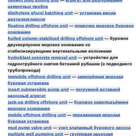
cement plug drilling unit
—
агрегат для разбуривания
цементных пробок
diethylene glycol batching unit
—
установка ввода
диэтиленгликоля
floating drilling offshore unit
—
плавучее морское буровое
основание
hulled column-stabilized drilling offshore unit
— буровое
двухкорпусное морское основание со
стабилизирующими вертикальными колоннами
hydroblast concrete removal unit
— устройство для
гидроструйного снятия бетонной рубашки (с подводного
трубопровода)
immobile offshore drilling unit
—
заякорённая морская
буровая установка
insert submersible pump unit
—
погружной вставной
насосный агрегат
jack-up drilling offshore unit
—
буровое самоподъёмное
морское основание
mobile offshore drilling unit
—
передвижная морская
буровая установка
mud pump valve unit
—
узел клапанный бурового насоса
multiple well pumping unit
—
групповая насосная