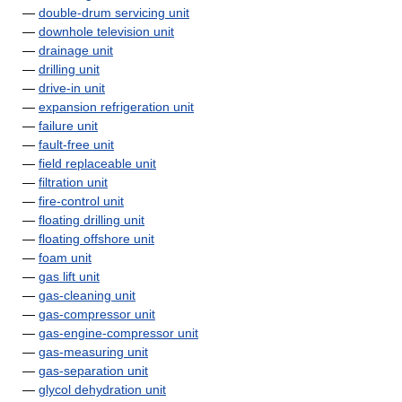
—
double-drum servicing unit
—
downhole television unit
—
drainage unit
—
drilling unit
—
drive-in unit
—
expansion refrigeration unit
—
failure unit
—
fault-free unit
—
field replaceable unit
—
filtration unit
—
fire-control unit
—
floating drilling unit
—
floating offshore unit
—
foam unit
—
gas lift unit
—
gas-cleaning unit
—
gas-compressor unit
—
gas-engine-compressor unit
—
gas-measuring unit
—
gas-separation unit
—
glycol dehydration unit