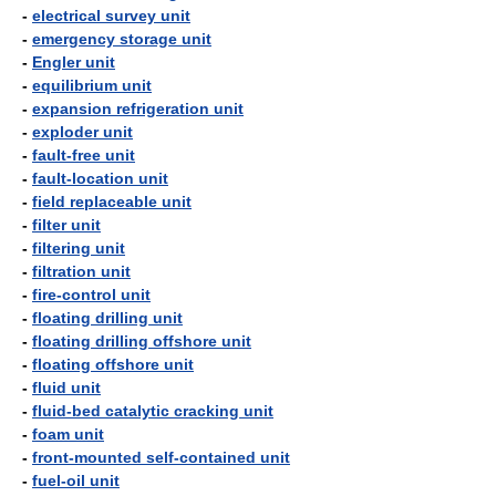
-
electrical survey unit
-
emergency storage unit
-
Engler unit
-
equilibrium unit
-
expansion refrigeration unit
-
exploder unit
-
fault-free unit
-
fault-location unit
-
field replaceable unit
-
filter unit
-
filtering unit
-
filtration unit
-
fire-control unit
-
floating drilling unit
-
floating drilling offshore unit
-
floating offshore unit
-
fluid unit
-
fluid-bed catalytic cracking unit
-
foam unit
-
front-mounted self-contained unit
-
fuel-oil unit