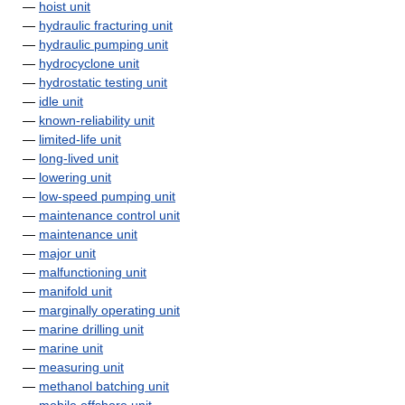
—
hoist unit
—
hydraulic fracturing unit
—
hydraulic pumping unit
—
hydrocyclone unit
—
hydrostatic testing unit
—
idle unit
—
known-reliability unit
—
limited-life unit
—
long-lived unit
—
lowering unit
—
low-speed pumping unit
—
maintenance control unit
—
maintenance unit
—
major unit
—
malfunctioning unit
—
manifold unit
—
marginally operating unit
—
marine drilling unit
—
marine unit
—
measuring unit
—
methanol batching unit