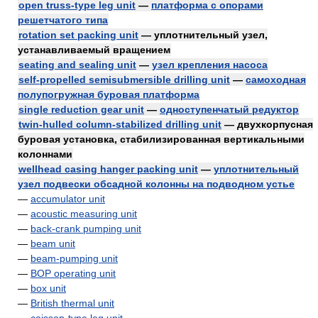
open truss-type leg unit
—
платформа с опорами
решетчатого типа
rotation set packing unit
— уплотнительный узел,
устанавливаемый вращением
seating and sealing unit
—
узел крепления насоса
self-propelled semisubmersible drilling unit
—
самоходная
полупогружная буровая платформа
single reduction gear unit
—
одноступенчатый редуктор
twin-hulled column-stabilized drilling unit
— двухкорпусная
буровая установка, стабилизированная вертикальными
колоннами
wellhead casing hanger packing unit
—
уплотнительный
узел подвески обсадной колонны на подводном устье
—
accumulator unit
—
acoustic measuring unit
—
back-crank pumping unit
—
beam unit
—
beam-pumping unit
—
BOP operating unit
—
box unit
—
British thermal unit