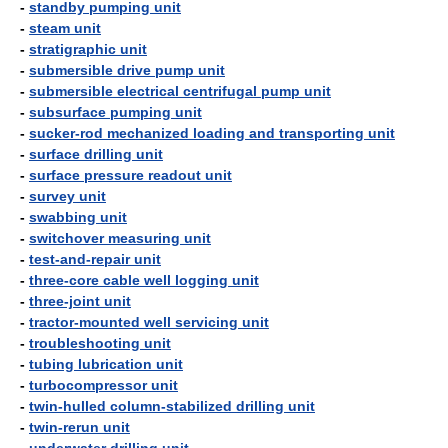
-
standby pumping unit
-
steam unit
-
stratigraphic unit
-
submersible drive pump unit
-
submersible electrical centrifugal pump unit
-
subsurface pumping unit
-
sucker-rod mechanized loading and transporting unit
-
surface drilling unit
-
surface pressure readout unit
-
survey unit
-
swabbing unit
-
switchover measuring unit
-
test-and-repair unit
-
three-core cable well logging unit
-
three-joint unit
-
tractor-mounted well servicing unit
-
troubleshooting unit
-
tubing lubrication unit
-
turbocompressor unit
-
twin-hulled column-stabilized drilling unit
-
twin-rerun unit