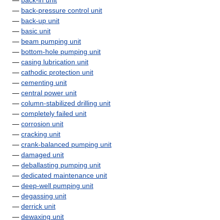
—
back-in unit
—
back-pressure control unit
—
back-up unit
—
basic unit
—
beam pumping unit
—
bottom-hole pumping unit
—
casing lubrication unit
—
cathodic protection unit
—
cementing unit
—
central power unit
—
column-stabilized drilling unit
—
completely failed unit
—
corrosion unit
—
cracking unit
—
crank-balanced pumping unit
—
damaged unit
—
deballasting pumping unit
—
dedicated maintenance unit
—
deep-well pumping unit
—
degassing unit
—
derrick unit
—
dewaxing unit