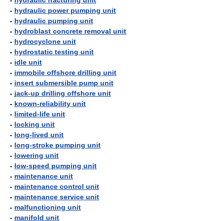
-
hydraulic fracturing unit
-
hydraulic power pumping unit
-
hydraulic pumping unit
-
hydroblast concrete removal unit
-
hydrocyclone unit
-
hydrostatic testing unit
-
idle unit
-
immobile offshore drilling unit
-
insert submersible pump unit
-
jack-up drilling offshore unit
-
known-reliability unit
-
limited-life unit
-
locking unit
-
long-lived unit
-
long-stroke pumping unit
-
lowering unit
-
low-speed pumping unit
-
maintenance unit
-
maintenance control unit
-
maintenance service unit
-
malfunctioning unit
-
manifold unit