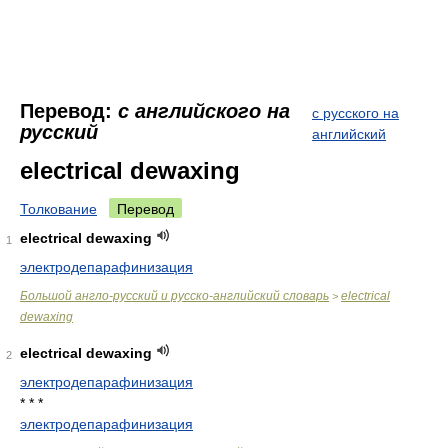
Перевод:
с английского на
с русского на
русский
английский
electrical dewaxing
Толкование
Перевод
electrical dewaxing
1
электродепарафинизация
Большой англо-русский и русско-английский словарь
electrical
>
dewaxing
electrical dewaxing
2
электродепарафинизация
* * *
электродепарафинизация