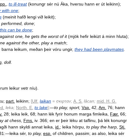
pp
.
,
to
ill
-
treat
(
konungr
sér
nú
Áka
,
hversu
hann
er
út
leikinn
);
y
with
one
;
e
(
meinit
hafð
lengi
við
leikit
);
performed
,
done
;
this
can
be
done
;
against
one
,
he
gets
the
worst
of
it
(
mjök
hefir
leikizt
á
minn
hluta
);
ne
against
the
other
,
play
a
match
;
ð
barna
leikum
,
meðan
þeir
vóru
ungir
,
they
had
been
playmates
.
g
,
doll
.
órum
leikur
vetr
níu
).
ku
;
part
.
leikinn
;
[
Ulf
.
laikan
=
σκιρταν
;
A
.
S
.
lâcan
;
mid
.
H
.
G
.
ed
.
leka
;
North
.
E
.
to
lake
]
:
—
to
play
,
sport
,
Vsp
.
42
,
Am
.
76
;
hann
v
.
28
;
leika
leik
,
68
;
hann
lék
fyrir
honum
marga
fimleika
,
Fær
.
66
;
ay
at
chess
,
Fms
.
iv
.
366
;
en
er
þeir
léku
at
taflinu
,
þá
lék
konungr
agði
hann
skyldi
annat
leika
,
id
.
;
leika
hörpu
,
to
play
the
harp
,
Stj
.
31:
—
leika
sér
,
to
play
,
esp
.
of
children
,
passim
;
as
also
,
leika
sér