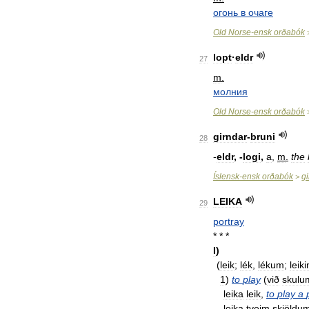
огонь
в
очаге
Old
Norse
-
ensk
orðabók
lopt
·
eldr
27
m
.
молния
Old
Norse
-
ensk
orðabók
girndar
-
bruni
28
-
eldr
, -
logi
,
a
,
m
.
the
Íslensk
-
ensk
orðabók
g
>
LEIKA
29
portray
* * *
I
)
(
leik
;
lék
,
lékum
;
leik
1
)
to
play
(
við
skulu
leika
leik
,
to
play
a
leika
tveim
skjöldu