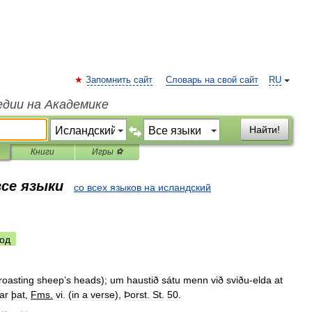
Запомнить сайт
Словарь на свой сайт
RU
едии на Академике
Найти!
Книги
Игры ⚽
все языки
со всех языков на исландский
од
roasting
sheep
’
s
heads
);
um
haustið
sátu
menn
við
sviðu
-
elda
at
ar
þat
,
Fms
.
vi
. (
in
a
verse
),
Þorst
.
St
.
50
.