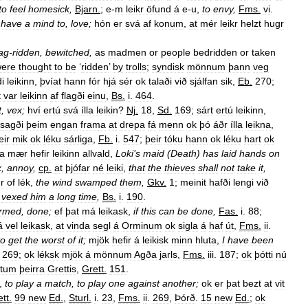
to
feel
homesick
,
Bjarn
.
;
e
-
m
leikr
öfund
á
e
-
u
,
to
envy
,
Fms
.
vi
.
have
a
mind
to
,
love
;
hón
er
svá
af
konum
,
at
mér
leikr
helzt
hugr
ag
-
ridden
,
bewitched
,
as
madmen
or
people
bedridden
or
taken
ere
thought
to
be
‘
ridden
’
by
trolls
;
syndisk
mönnum
þann
veg
i
leikinn
,
þvíat
hann
fór
hjá
sér
ok
talaði
við
sjálfan
sik
,
Eb
.
270
;
t
var
leikinn
af
flagði
einu
,
Bs
.
i
.
464
.
t
,
vex
;
hví
ertú
svá
ílla
leikin
?
Nj
.
18
,
Sd
.
169
;
sárt
ertú
leikinn
,
sagði
þeim
engan
frama
at
drepa
fá
menn
ok
þó
áðr
ílla
leikna
,
eir
mik
ok
léku
sárliga
,
Fb
.
i
.
547
;
þeir
tóku
hann
ok
léku
hart
ok
a
mær
hefir
leikinn
allvald
,
Loki
’
s
maid
(
Death
)
has
laid
hands
on
x
,
annoy
,
cp
.
at
þjófar
né
leiki
,
that
the
thieves
shall
not
take
it
,
r
of
lék
,
the
wind
swamped
them
,
Gkv
.
1
;
meinit
hafði
lengi
við
vexed
him
a
long
time
,
Bs
.
i
.
190
.
ormed
,
done
;
ef
þat
má
leikask
,
if
this
can
be
done
,
Fas
.
i
.
88
;
á
vel
leikask
,
at
vinda
segl
á
Orminum
ok
sigla
á
haf
út
,
Fms
.
ii
.
to
get
the
worst
of
it
;
mjök
hefir
á
leikisk
minn
hluta
,
I
have
been
.
269
;
ok
léksk
mjök
á
mönnum
Agða
jarls
,
Fms
.
iii
.
187
;
ok
þótti
nú
ptum
þeirra
Grettis
,
Grett
.
151
.
,
to
play
a
match
,
to
play
one
against
another
;
ok
er
þat
bezt
at
vit
ett
.
99
new
Ed
.
,
Sturl
.
i
.
23
,
Fms
.
ii
.
269
,
Þórð
.
15
new
Ed
.
;
ok