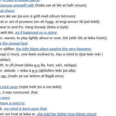
(
amuse
oneself
)
with
(
Katla
sat
ok
lék
at
hafri
sínum
);
at
chess
;
ann
lék
sér
þá
enn
á
gólfi
með
öðrum
börnum
);
eat
or
act
of
prowess
(
en
ek
hygg
,
at
engi
annarr
fái
þat
leikit
);
ave
to
and
fro
,
hang
loosely
(
leika
á
lopti
);
ræði
léki
,
as
if
balanced
on
a
string
;
er
,
waves
,
to
play
lightly
about
or
over
,
lick
(
eldr
tók
at
leika
húsin
);
e
fire
spread
fast
;
in
sjálfan
,
the
lofty
blaze
plays
against
the
very
heavens
;
kapi
(
í
mun
),
one
feels
inclined
to
,
has
a
mind
to
(
þat
leikr
mér
í
ndsfar
);
ith
,
to
(
ill
-)
treat
(
leika
e
-
n
illa
,
hart
,
sárt
,
sárliga
);
n
,
delude
, =
leika
á
e
-
n
(
djöfullinn
leikr
þá
alla
);
n
pp
.
(
maðr
sá
var
leikinn
af
flagði
einu
);
a
trick
upon
(
mjök
hefir
þú
á
oss
leikit
);
t
,
it
was
rumoured
,
that
;
o
envy
;
have
a
mind
to
;
á
,
my
mind
is
bent
upon
that
;
um
um
hvat
at
leika
er
,
she
told
her
father
how
things
stood
;