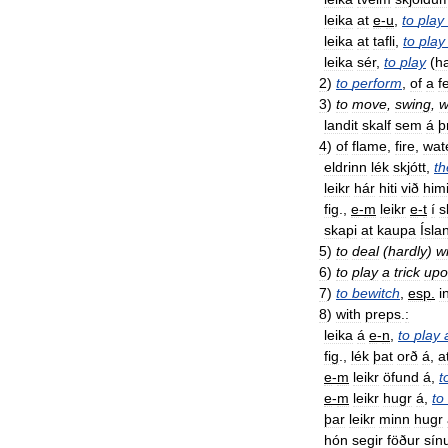
leika
at
e
-
u
,
to
play
leika
at
tafli
,
to
play
leika
sér
,
to
play
(
h
2
)
to
perform
,
of
a
f
3
)
to
move
,
swing
,
w
landit
skalf
sem
á
þ
4
)
of
flame
,
fire
,
wat
eldrinn
lék
skjótt
,
th
leikr
hár
hiti
við
him
fig
.,
e
-
m
leikr
e
-
t
í
s
skapi
at
kaupa
Ísla
5
)
to
deal
(
hardly
)
w
6
)
to
play
a
trick
upo
7
)
to
bewitch
,
esp
.
i
8
)
with
preps
.
:
leika
á
e
-
n
,
to
play
fig
.,
lék
þat
orð
á
,
a
e
-
m
leikr
öfund
á
,
t
e
-
m
leikr
hugr
á
,
to
þar
leikr
minn
hugr
hón
segir
föður
sín