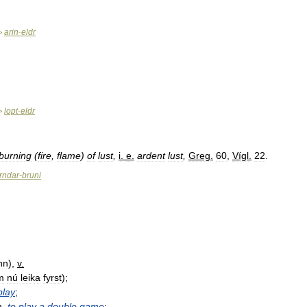
arin
·
eldr
>
lopt
·
eldr
>
burning
(
fire
,
flame
)
of
lust
,
i
.
e
.
ardent
lust
,
Greg
.
60
,
Vígl
.
22
.
irndar
-
bruni
inn
),
v
.
m
nú
leika
fyrst
);
play
;
m
,
to
play
a
double
game
;