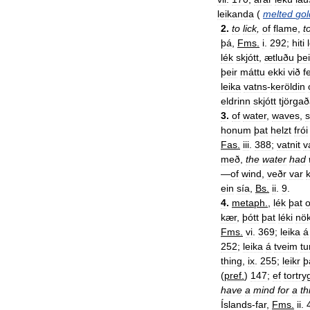
leikanda
(
melted
gol
2
.
to
lick
,
of
flame
,
t
þá
,
Fms
.
i
.
292
;
hiti
lék
skjótt
,
ætluðu
þei
þeir
máttu
ekki
við
f
leika
vatns
-
keröldin
eldrinn
skjótt
tjörga
3
.
of
water
,
waves
,
honum
þat
helzt
frói
Fas
.
iii
.
388
;
vatnit
v
með
,
the
water
had
—
of
wind
,
veðr
var
k
ein
sía
,
Bs
.
ii
.
9
.
4
.
metaph
.
,
lék
þat
o
kær
,
þótt
þat
léki
nök
Fms
.
vi
.
369
;
leika
á
252
;
leika
á
tveim
t
thing
,
ix
.
255
;
leikr
þ
(
pref
.
)
147
;
ef
tortry
have
a
mind
for
a
th
Íslands
-
far
,
Fms
.
ii
.