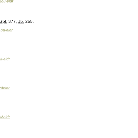
viðu
-
eldr
Gþl
.
377
,
Jb
.
255
.
áða
-
eldr
li
-
eldr
rðeldr
iðeldr