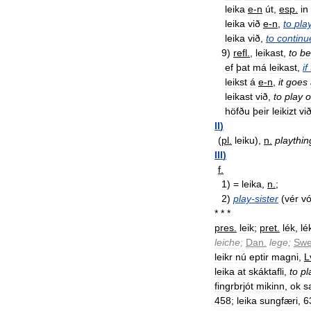
leika
e
-
n
út
,
esp
.
in
leika
við
e
-
n
,
to
pla
leika
við
,
to
continu
9
)
refl
.
,
leikast
,
to
be
ef
þat
má
leikast
,
if
leikst
á
e
-
n
,
it
goes
leikast
við
,
to
play
o
höfðu
þeir
leikizt
vi
II
)
(
pl
.
leiku
),
n
.
playthin
III
)
f
.
1
) =
leika
,
n
.
;
2
)
play
-
sister
(
vér
v
* * *
pres
.
leik
;
pret
.
lék
,
lé
leiche
;
Dan
.
lege
;
Sw
leikr
nú
eptir
magni
,
L
leika
at
skáktafli
,
to
pl
fingrbrjót
mikinn
,
ok
s
458
;
leika
sungfæri
,
6