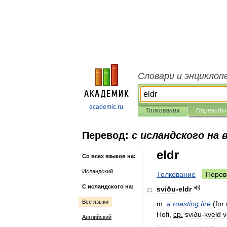
Словари и энциклоп
academic.ru
Толкования
Переводы
Перевод:
с исландского на 
eldr
Со всех языков на:
Исландский
Толкование
Перев
С исландского на:
sviðu
-
eldr
21
Все языки
m
.
a
roasting
fire
(
for
Hofi
,
cp
.
sviðu
-
kveld
v
Английский