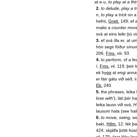
at
e
-
u
,
to
play
at
a
thi
2
.
to
delude
,
play
a
t
n
,
to
play
a
trick
on
a
hefnt
,
Grett
.
149
;
ef
a
make
a
counter
mov
svá
at
eins
leikr
þú
vi
3
.
ef
svá
ílla
er
,
at
u
hón
segir
föður
sínu
206
,
Fms
.
viii
.
93
.
4
.
to
perform
,
of
a
fe
í
,
Fms
.
vii
.
119
;
þeir
ek
hygg
at
engi
anna
er
fáir
gátu
við
séð
,
ii
Eb
.
240
.
5
.
the
phrases
,
leika
lose
with
’
);
láti
þér
ha
leika
lauss
við
svá
,
H
lausum
hala
(
see
hal
II
.
to
move
,
swing
,
w
baki
,
Hðm
.
12
;
lék
þa
424
;
skjálfa
þótti
húsi
vii
.
170
;
árar
léku
lau