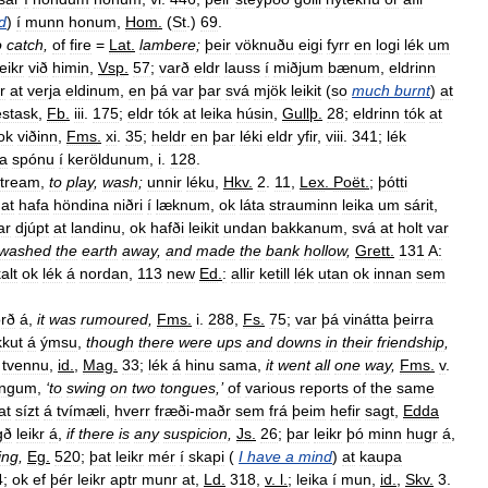
d
)
í
munn
honum
,
Hom
.
(
St
.)
69
.
o
catch
,
of
fire
=
Lat
.
lambere
;
þeir
vöknuðu
eigi
fyrr
en
logi
lék
um
leikr
við
himin
,
Vsp
.
57
;
varð
eldr
lauss
í
miðjum
bænum
,
eldrinn
r
at
verja
eldinum
,
en
þá
var
þar
svá
mjök
leikit
(
so
much
burnt
)
at
estask
,
Fb
.
iii
.
175
;
eldr
tók
at
leika
húsin
,
Gullþ
.
28
;
eldrinn
tók
at
ok
viðinn
,
Fms
.
xi
.
35
;
heldr
en
þar
léki
eldr
yfir
,
viii
.
341
;
lék
ða
spónu
í
keröldunum
,
i
.
128
.
stream
,
to
play
,
wash
;
unnir
léku
,
Hkv
.
2
.
11
,
Lex
.
Poët
.
;
þótti
at
hafa
höndina
niðri
í
læknum
,
ok
láta
strauminn
leika
um
sárit
,
ar
djúpt
at
landinu
,
ok
hafði
leikit
undan
bakkanum
,
svá
at
holt
var
washed
the
earth
away
,
and
made
the
bank
hollow
,
Grett
.
131
A:
alt
ok
lék
á
nordan
,
113
new
Ed
.
:
allir
ketill
lék
utan
ok
innan
sem
rð
á
,
it
was
rumoured
,
Fms
.
i
.
288
,
Fs
.
75
;
var
þá
vinátta
þeirra
kut
á
ýmsu
,
though
there
were
ups
and
downs
in
their
friendship
,
tvennu
,
id
.
,
Mag
.
33
;
lék
á
hinu
sama
,
it
went
all
one
way
,
Fms
.
v
.
ungum
,
‘
to
swing
on
two
tongues
,’
of
various
reports
of
the
same
at
sízt
á
tvímæli
,
hverr
fræði
-
maðr
sem
frá
þeim
hefir
sagt
,
Edda
gð
leikr
á
,
if
there
is
any
suspicion
,
Js
.
26
;
þar
leikr
þó
minn
hugr
á
,
ing
,
Eg
.
520
;
þat
leikr
mér
í
skapi
(
I
have
a
mind
)
at
kaupa
4
;
ok
ef
þér
leikr
aptr
munr
at
,
Ld
.
318
,
v
.
l
.
;
leika
í
mun
,
id
.
,
Skv
.
3
.