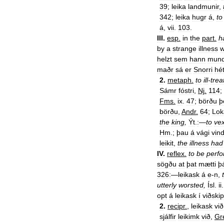
39
;
leika
landmunir
,
342
;
leika
hugr
á
,
to
á
,
vii
.
103
.
III
.
esp
.
in
the
part
.
h
by
a
strange
illness
w
helzt
sem
hann
mund
maðr
sá
er
Snorri
hé
2
.
metaph
.
to
ill
-
trea
Sámr
fóstri
,
Nj
.
114
;
Fms
.
ix
.
47
;
börðu
þ
börðu
,
Andr
.
64
;
Lok
the
king
,
Ýt
.
:
—
to
ve
Hm
.;
þau
á
vági
vind
leikit
,
the
illness
had
IV
.
reflex
.
to
be
perf
sögðu
at
þat
mætti
þ
326:
—
leikask
á
e
-
n
,
utterly
worsted
,
Ísl
.
ii
opt
á
leikask
í
viðski
2
.
recipr
.
,
leikask
við
sjálfir
leikimk
við
,
Gr