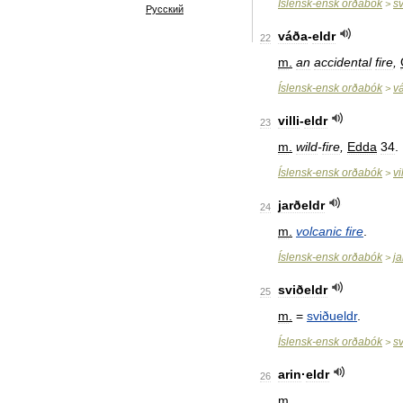
Íslensk
-
ensk
orðabók
s
>
Русский
váða
-
eldr
22
m
.
an
accidental
fire
,
Íslensk
-
ensk
orðabók
v
>
villi
-
eldr
23
m
.
wild
-
fire
,
Edda
34
.
Íslensk
-
ensk
orðabók
vil
>
jarðeldr
24
m
.
volcanic
fire
.
Íslensk
-
ensk
orðabók
ja
>
sviðeldr
25
m
.
=
sviðueldr
.
Íslensk
-
ensk
orðabók
sv
>
arin
·
eldr
26
m
.