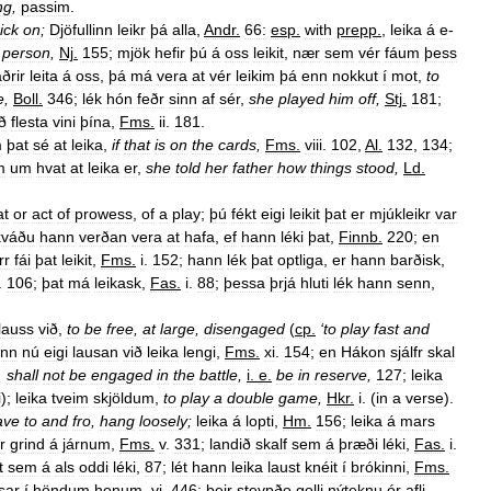
ng
,
passim
.
rick
on
;
Djöfullinn
leikr
þá
alla
,
Andr
.
66:
esp
.
with
prepp
.
,
leika
á
e
-
person
,
Nj
.
155
;
mjök
hefir
þú
á
oss
leikit
,
nær
sem
vér
fáum
þess
ðrir
leita
á
oss
,
þá
má
vera
at
vér
leikim
þá
enn
nokkut
í
mot
,
to
e
,
Boll
.
346
;
lék
hón
feðr
sinn
af
sér
,
she
played
him
off
,
Stj
.
181
;
ð
flesta
vini
þína
,
Fms
.
ii
.
181
.
m
þat
sé
at
leika
,
if
that
is
on
the
cards
,
Fms
.
viii
.
102
,
Al
.
132
,
134
;
m
um
hvat
at
leika
er
,
she
told
her
father
how
things
stood
,
Ld
.
at
or
act
of
prowess
,
of
a
play
;
þú
fékt
eigi
leikit
þat
er
mjúkleikr
var
kváðu
hann
verðan
vera
at
hafa
,
ef
hann
léki
þat
,
Finnb
.
220
;
en
rr
fái
þat
leikit
,
Fms
.
i
.
152
;
hann
lék
þat
optliga
,
er
hann
barðisk
,
.
106
;
þat
má
leikask
,
Fas
.
i
.
88
;
þessa
þrjá
hluti
lék
hann
senn
,
lauss
við
,
to
be
free
,
at
large
,
disengaged
(
cp
.
‘
to
play
fast
and
nn
nú
eigi
lausan
við
leika
lengi
,
Fms
.
xi
.
154
;
en
Hákon
sjálfr
skal
.
shall
not
be
engaged
in
the
battle
,
i
.
e
.
be
in
reserve
,
127
;
leika
i
);
leika
tveim
skjöldum
,
to
play
a
double
game
,
Hkr
.
i
. (
in
a
verse
).
ave
to
and
fro
,
hang
loosely
;
leika
á
lopti
,
Hm
.
156
;
leika
á
mars
r
grind
á
járnum
,
Fms
.
v
.
331
;
landið
skalf
sem
á
þræði
léki
,
Fas
.
i
.
t
sem
á
als
oddi
léki
,
87
;
lét
hann
leika
laust
knéit
í
brókinni
,
Fms
.
sar
í
höndum
honum
,
vi
.
446
;
þeir
steypðo
golli
nýteknu
ór
afli