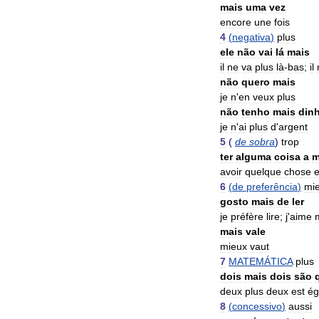
mais
uma
vez
encore
une
fois
4
(
negativa
)
plus
ele
não
vai
lá
mais
il
ne
va
plus
là
-
bas
;
il
não
quero
mais
je
n
'
en
veux
plus
não
tenho
mais
dinh
je
n
'
ai
plus
d
'
argent
5
(
de
sobra
)
trop
ter
alguma
coisa
a
m
avoir
quelque
chose
6
(
de
preferência
)
mi
gosto
mais
de
ler
je
préfère
lire
;
j
'
aime
mais
vale
mieux
vaut
7
MATEMÁTICA
plus
dois
mais
dois
são
deux
plus
deux
est
ég
8
(
concessivo
)
aussi