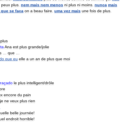
peux
plus
.
nem
mais
nem
menos
ni
plus
ni
moins
.
nunca
mais
que
se
faça
on
a
beau
faire
.
uma
vez
mais
une
fois
de
plus
.
plus
ta
Ana
est
plus
grande
/
jolie
s
…
que
…
do
que
eu
elle
a
un
an
de
plus
que
moi
raçado
le
plus
intelligent
/
drôle
ore
ux
encore
du
pain
je
ne
veux
plus
rien
)
uelle
belle
journée
!
uel
endroit
horrible
!