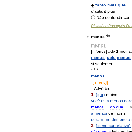
◆
tanto
mais
que
d
'
autant
plus
ⓘ
Não
confundir
com
Dicionário
Português
-
Fra
menos
2
me
.
nos
[
m
‘
enus
]
adv
1
moins
menos
,
pelo
menos
si
seulement
...
* * *
menos
[`
menuʃ
]
Advérbio
1
.
(
ger
)
moins
você
está
menos
gor
menos
…
do
que
…
m
a
menos
de
moins
deram
-
me
dinheiro
a
2
.
(
como
superlativo
)
o
/
a
menos
le
/
la
moins