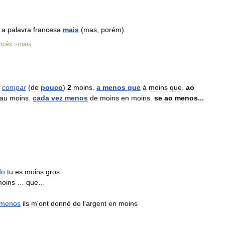
a
palavra
francesa
mais
(
mas
,
porém
).
ncês
mais
>
.
compar
(
de
pouco
)
2
moins
.
a
menos
que
à
moins
que
.
ao
au
moins
.
cada
vez
menos
de
moins
en
moins
.
se
ao
menos
...
do
tu
es
moins
gros
oins
…
que
…
menos
ils
m
'
ont
donné
de
l
'
argent
en
moins