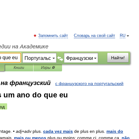
Запомнить сайт
Словарь на свой сайт
RU
едии на Академике
Найти!
Книги
Игры ⚽
 на французский
с французского на португальский
s um ano do que eu
од
ntage
. •
adj
+
adv
plus
.
cada
vez
mais
de
plus
en
plus
.
mais
do
jamais
.
mais
ou
menos
plus
ou
moins
;
comme
ci
,
comme
ça
.
não