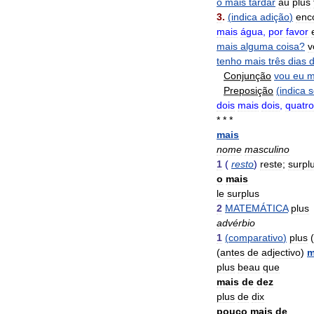
o
mais
tardar
au
plus
3
.
(
indica
adição
)
enc
mais
água
,
por
favor
mais
alguma
coisa
?
v
tenho
mais
três
dias
Conjunção
vou
eu
m
Preposição
(
indica
dois
mais
dois
,
quatro
* * *
mais
nome
masculino
1
(
resto
)
reste
;
surpl
o
mais
le
surplus
2
MATEMÁTICA
plus
advérbio
1
(
comparativo
)
plus
(
(
antes
de
adjectivo
)
m
plus
beau
que
mais
de
dez
plus
de
dix
pouco
mais
de