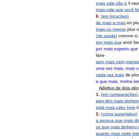
mais
vale
não
ir
il
vau
mais
vale
que
você
fi
6
.
(
em
locuções
)
de
mais
a
mais
en
pl
mais
ou
menos
plus
o
(
de
saúde
)
comme
ci
por
mais
que
avoir
be
por
mais
esperto
que
faire
sem
mais
nem
meno
uma
vez
mais
,
mais
cada
vez
mais
de
plu
e
que
mais
,
minha
se
Adjetivo
de
dois
gên
1
.
(
em
comparações
)
eles
têm
mais
dinheir
está
mais
calor
hoje
il
2
.
(
como
superlativo
)
a
pessoa
que
mais
di
os
que
mais
dinheiro
quanto
mais
cedo
mel