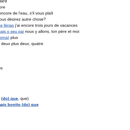
tard
ore
encore
de
l
'
eau
,
s
'
il
vous
plaît
ous
désirez
autre
chose
?
de
férias
j
'
ai
encore
trois
jours
de
vacances
ais
o
seu
pai
nous
y
allons
,
ton
père
et
moi
soma
)
plus
deux
plus
deux
,
quatre
us
(
do
)
que
,
que
)
ais
bonito
(
do
)
que