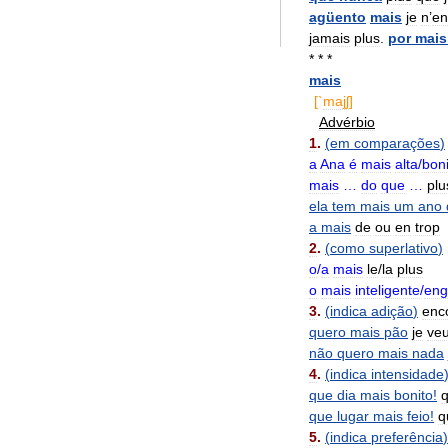
agüento
mais
je
n
’
en
jamais
plus
.
por
mais
* * *
mais
[`
majʃ
]
Advérbio
1
.
(
em
comparações
)
a
Ana
é
mais
alta
/
boni
mais
…
do
que
…
plu
ela
tem
mais
um
ano
a
mais
de
ou
en
trop
2
.
(
como
superlativo
)
o
/
a
mais
le
/
la
plus
o
mais
inteligente
/
eng
3
.
(
indica
adição
)
enc
quero
mais
pão
je
ve
não
quero
mais
nada
4
.
(
indica
intensidade
que
dia
mais
bonito
!
q
que
lugar
mais
feio
!
q
5
.
(
indica
preferência
)