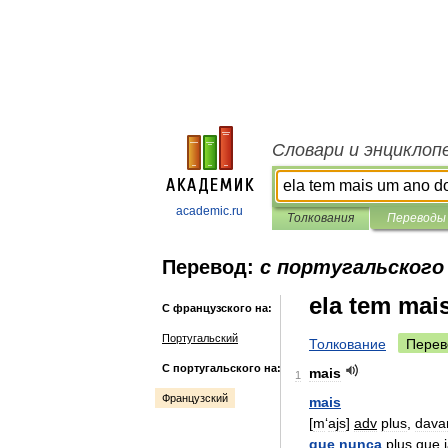
Словари и энциклоп
academic.ru
Толкования
Переводы
Перевод:
с португальского
ela tem mai
С французского на:
Португальский
Толкование
Перев
С португальского на:
mais
1
Французский
mais
[
m
‘
ajs
]
adv
plus
,
dava
que
nunca
plus
que