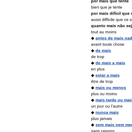
por
mais
que
tente
bien
que
je
tente
por
mais
difícil
que
aussi
difficile
que
ce
s
quanto
mais
não
se
tout
au
moins
◆
antes
de
mais
na
avant
toute
chose
◆
de
mais
de
trop
◆
de
mais
a
mais
en
plus
◆
estar
a
mais
être
de
trop
◆
mais
ou
menos
plus
ou
moins
◆
mais
tarde
ou
mai
un
jour
ou
l
'
autre
◆
nunca
mais
plus
jamais
◆
sem
mais
nem
me
sans
raisons