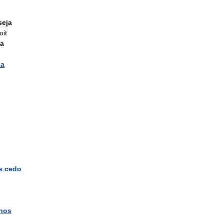
seja
oit
ja
da
s
cedo
nos