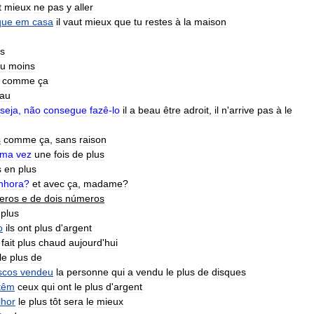
t
mieux
ne
pas
y
aller
que
em
casa
il
vaut
mieux
que
tu
restes
à
la
maison
us
u
moins
,
comme
ça
au
seja
,
não
consegue
fazê
-
lo
il
a
beau
être
adroit
,
il
n
'
arrive
pas
à
le
s
comme
ça
,
sans
raison
uma
vez
une
fois
de
plus
s
en
plus
nhora
?
et
avec
ça
,
madame
?
eros
e
de
dois
números
plus
o
ils
ont
plus
d
'
argent
fait
plus
chaud
aujourd
'
hui
le
plus
de
scos
vendeu
la
personne
qui
a
vendu
le
plus
de
disques
têm
ceux
qui
ont
le
plus
d
'
argent
hor
le
plus
tôt
sera
le
mieux