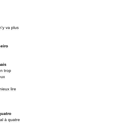
n
'
y
va
plus
eiro
ais
en
trop
eux
mieux
lire
quatro
al
à
quatre