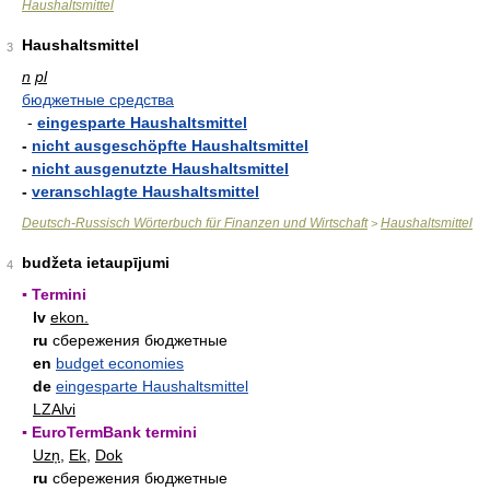
Haushaltsmittel
Haushaltsmittel
3
n
pl
бюджетные средства
-
eingesparte Haushaltsmittel
-
nicht ausgeschöpfte Haushaltsmittel
-
nicht ausgenutzte Haushaltsmittel
-
veranschlagte Haushaltsmittel
Deutsch-Russisch Wörterbuch für Finanzen und Wirtschaft
Haushaltsmittel
>
budžeta ietaupījumi
4
▪ Termini
lv
ekon.
ru
сбережения бюджетные
en
budget economies
de
eingesparte Haushaltsmittel
LZAlvi
▪ EuroTermBank termini
Uzņ
,
Ek
,
Dok
ru
cбepeжeния бюджeтныe