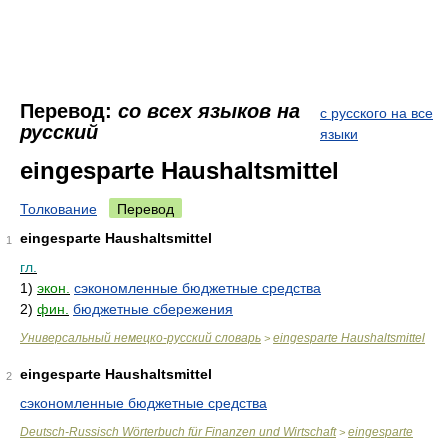
Перевод:
со всех языков на
с русского на все
русский
языки
eingesparte Haushaltsmittel
Толкование
Перевод
eingesparte Haushaltsmittel
1
гл.
1)
экон.
сэкономленные бюджетные средства
2)
фин.
бюджетные сбережения
Универсальный немецко-русский словарь
eingesparte Haushaltsmittel
>
eingesparte Haushaltsmittel
2
сэкономленные бюджетные средства
Deutsch-Russisch Wörterbuch für Finanzen und Wirtschaft
eingesparte
>