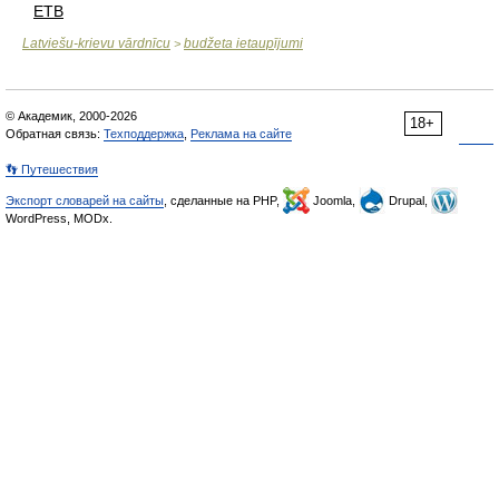
ETB
Latviešu-krievu vārdnīcu
budžeta ietaupījumi
>
© Академик, 2000-2026
18+
Обратная связь:
Техподдержка
,
Реклама на сайте
👣 Путешествия
Экспорт словарей на сайты
, сделанные на PHP,
Joomla,
Drupal,
WordPress, MODx.