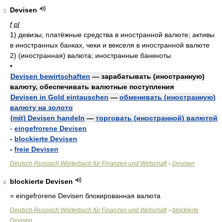
Devisen
3
f
pl
1)
девизы, платёжные средства в иностранной валюте; активы
в иностранных банках, чеки и векселя в иностранной валюте
2)
(иностранная) валюта; иностранные банкноты
•
Devisen bewirtschaften
— зарабатывать (иностранную)
валюту, обеспечивать валютные поступления
Devisen in Gold eintauschen
—
обменивать (иностранную)
валюту на золото
(mit) Devisen handeln
—
торговать (иностранной) валютой
-
eingefrorene Devisen
-
blockierte Devisen
-
freie Devisen
Deutsch-Russisch Wörterbuch für Finanzen und Wirtschaft
Devisen
>
blockierte Devisen
4
= eingefrorene Devisen
блокированная валюта
Deutsch-Russisch Wörterbuch für Finanzen und Wirtschaft
blockierte
>
Devisen