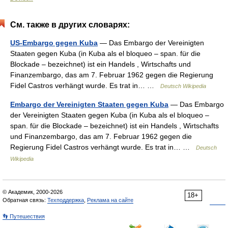
См. также в других словарях:
US-Embargo gegen Kuba
— Das Embargo der Vereinigten
Staaten gegen Kuba (in Kuba als el bloqueo – span. für die
Blockade – bezeichnet) ist ein Handels , Wirtschafts und
Finanzembargo, das am 7. Februar 1962 gegen die Regierung
Fidel Castros verhängt wurde. Es trat in… …
Deutsch Wikipedia
Embargo der Vereinigten Staaten gegen Kuba
— Das Embargo
der Vereinigten Staaten gegen Kuba (in Kuba als el bloqueo –
span. für die Blockade – bezeichnet) ist ein Handels , Wirtschafts
und Finanzembargo, das am 7. Februar 1962 gegen die
Regierung Fidel Castros verhängt wurde. Es trat in… …
Deutsch
Wikipedia
© Академик, 2000-2026
18+
Обратная связь:
Техподдержка
,
Реклама на сайте
👣 Путешествия