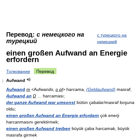
Перевод:
с немецкого на
с турецкого на
турецкий
немецкий
einen großen Aufwand an Energie
erfordern
Толкование
Перевод
Aufwand
1
Aufwand
m
<Aufwands;
o pl
> harcama,
(Geldaufwand)
masraf;
Aufwand an
D
… harcaması;
der ganze Aufwand war umsonst
bütün çabalar/masraf boşuna
oldu;
einen großen Aufwand an Energie erfordern
çok enerji
harcanmasını gerektirmek;
einen großen Aufwand treiben
büyük çaba harcamak, büyük
masrafa girmek