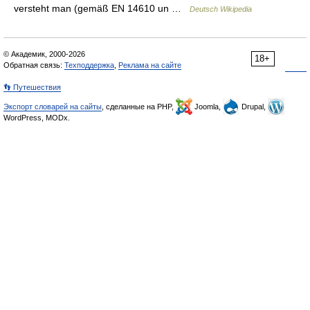
versteht man (gemäß EN 14610 un …
Deutsch Wikipedia
© Академик, 2000-2026
18+
Обратная связь:
Техподдержка
,
Реклама на сайте
👣 Путешествия
Экспорт словарей на сайты
, сделанные на PHP,
Joomla,
Drupal,
WordPress, MODx.