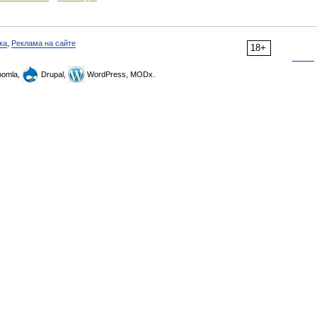
ка
,
Реклама на сайте
18+
omla,
Drupal,
WordPress, MODx.