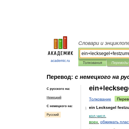
Словари и энциклоп
academic.ru
Толкования
Переводы
Перевод:
с немецкого на ру
ein+leckseg
С русского на:
Немецкий
Толкование
Перев
С немецкого на:
ein
Lecksegel
festz
1
Русский
кол
.
числ
.
воен
.
обжимать
плас