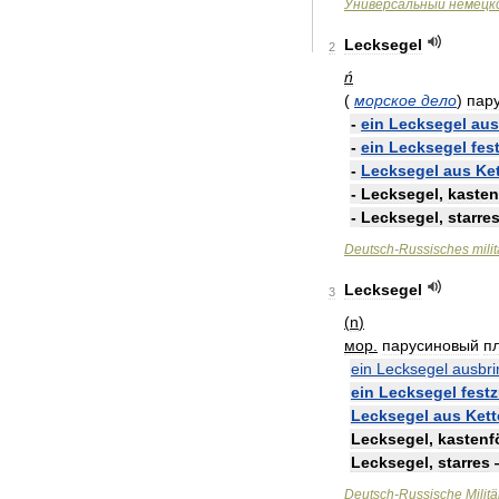
Универсальный
немецк
Lecksegel
2
ń
(
морское
дело
)
пар
-
ein
Lecksegel
aus
-
ein
Lecksegel
fes
-
Lecksegel
aus
Ke
-
Lecksegel
,
kasten
-
Lecksegel
,
starre
Deutsch
-
Russisches
mili
Lecksegel
3
(
n
)
мор
.
парусиновый
п
ein
Lecksegel
ausbr
ein
Lecksegel
fest
Lecksegel
aus
Kett
Lecksegel
,
kastenf
Lecksegel
,
starres
Deutsch
-
Russische
Militä