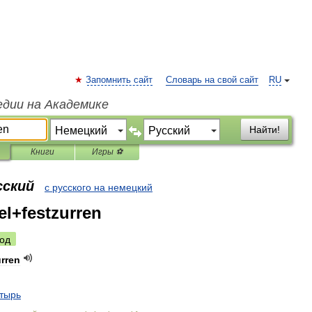
Запомнить сайт
Словарь на свой сайт
RU
едии на Академике
Найти!
Книги
Игры ⚽
сский
с русского на немецкий
el+festzurren
од
urren
тырь