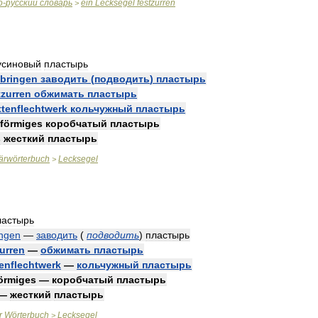
о
-
русский
словарь
ein
Lecksegel
festzurren
>
усиновый
пластырь
bringen
заводить
(
подводить
)
пластырь
tzurren
обжимать
пластырь
ttenflechtwerk
кольчужный
пластырь
förmiges
коробчатый
пластырь
s
жесткий
пластырь
tärwörterbuch
Lecksegel
>
ластырь
ingen
—
заводить
(
подводить
)
пластырь
zurren
—
обжимать
пластырь
enflechtwerk
—
кольчужный
пластырь
örmiges
—
коробчатый
пластырь
—
жесткий
пластырь
r
Wörterbuch
Lecksegel
>