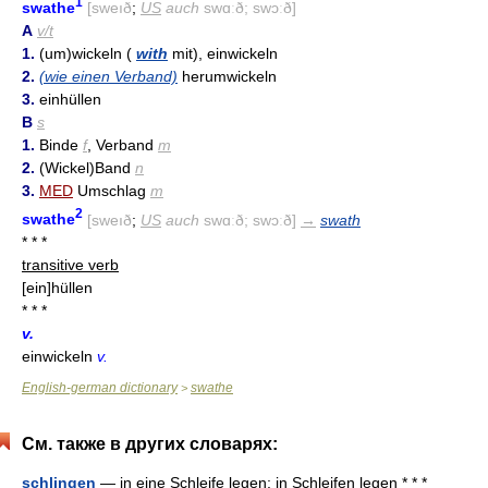
1
swathe
[sweıð
;
US
auch
swɑːð; swɔːð]
A
v/t
1.
(um)wickeln (
with
mit), einwickeln
2.
(wie einen Verband)
herumwickeln
3.
einhüllen
B
s
1.
Binde
f
, Verband
m
2.
(Wickel)Band
n
3.
MED
Umschlag
m
2
swathe
[sweıð
;
US
auch
swɑːð; swɔːð]
→
swath
* * *
transitive verb
[ein]hüllen
* * *
v.
einwickeln
v.
English-german dictionary
swathe
>
См. также в других словарях:
schlingen
— in eine Schleife legen; in Schleifen legen * * *