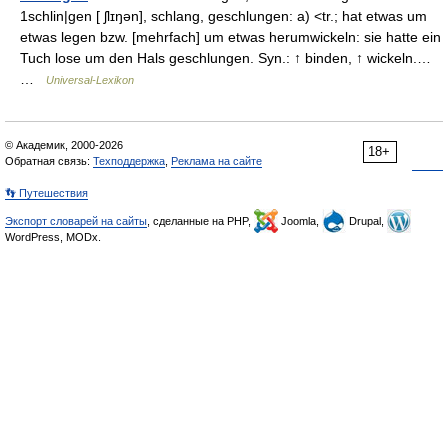
1schlin|gen [ ʃlɪŋən], schlang, geschlungen: a) <tr.; hat etwas um
etwas legen bzw. [mehrfach] um etwas herumwickeln: sie hatte ein
Tuch lose um den Hals geschlungen. Syn.: ↑ binden, ↑ wickeln.…
…
Universal-Lexikon
© Академик, 2000-2026
18+
Обратная связь:
Техподдержка
,
Реклама на сайте
👣 Путешествия
Экспорт словарей на сайты
, сделанные на PHP,
Joomla,
Drupal,
WordPress, MODx.