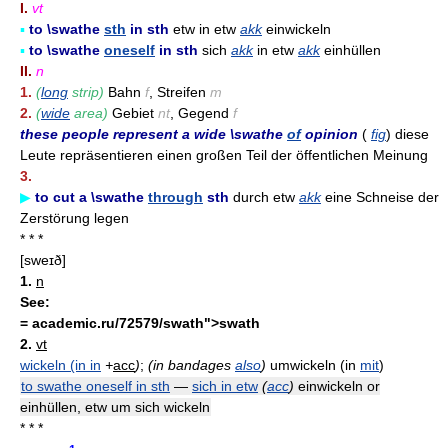
I.
vt
▪
to \swathe
sth
in sth
etw in etw
akk
einwickeln
▪
to \swathe
oneself
in sth
sich
akk
in etw
akk
einhüllen
II.
n
1.
(
long
strip)
Bahn
f
, Streifen
m
2.
(
wide
area)
Gebiet
nt
, Gegend
f
these people represent a wide \swathe
of
opinion
(
fig
) diese
Leute repräsentieren einen großen Teil der öffentlichen Meinung
3.
▶
to cut a \swathe
through
sth
durch etw
akk
eine Schneise der
Zerstörung legen
* * *
[sweɪð]
1.
n
See:
= academic.ru/72579/swath">swath
2.
vt
wickeln (in in
+
acc
)
;
(in bandages
also
)
umwickeln (in
mit
)
to swathe oneself in sth
—
sich in etw
(
acc
)
einwickeln or
einhüllen, etw um sich wickeln
* * *