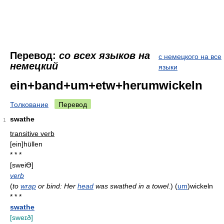
Перевод:
со всех языков на
с немецкого на все
немецкий
языки
ein+band+um+etw+herumwickeln
Толкование
Перевод
swathe
1
transitive verb
[ein]hüllen
* * *
[sweiƟ]
verb
(
to
wrap
or bind: Her
head
was swathed in a towel.
)
(
um
)wickeln
* * *
swathe
[sweɪð]