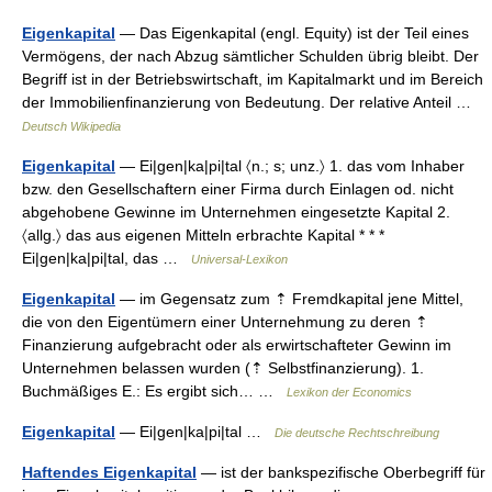
Eigenkapital
— Das Eigenkapital (engl. Equity) ist der Teil eines
Vermögens, der nach Abzug sämtlicher Schulden übrig bleibt. Der
Begriff ist in der Betriebswirtschaft, im Kapitalmarkt und im Bereich
der Immobilienfinanzierung von Bedeutung. Der relative Anteil …
Deutsch Wikipedia
Eigenkapital
— Ei|gen|ka|pi|tal 〈n.; s; unz.〉 1. das vom Inhaber
bzw. den Gesellschaftern einer Firma durch Einlagen od. nicht
abgehobene Gewinne im Unternehmen eingesetzte Kapital 2.
〈allg.〉 das aus eigenen Mitteln erbrachte Kapital * * *
Ei|gen|ka|pi|tal, das …
Universal-Lexikon
Eigenkapital
— im Gegensatz zum ⇡ Fremdkapital jene Mittel,
die von den Eigentümern einer Unternehmung zu deren ⇡
Finanzierung aufgebracht oder als erwirtschafteter Gewinn im
Unternehmen belassen wurden (⇡ Selbstfinanzierung). 1.
Buchmäßiges E.: Es ergibt sich… …
Lexikon der Economics
Eigenkapital
— Ei|gen|ka|pi|tal …
Die deutsche Rechtschreibung
Haftendes Eigenkapital
— ist der bankspezifische Oberbegriff für