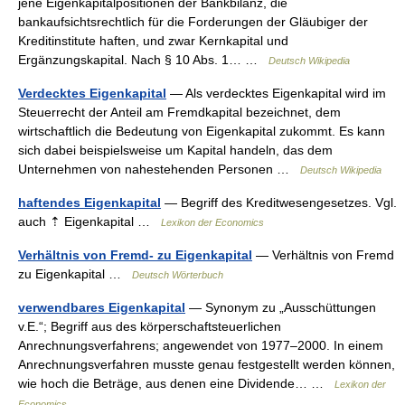
jene Eigenkapitalpositionen der Bankbilanz, die
bankaufsichtsrechtlich für die Forderungen der Gläubiger der
Kreditinstitute haften, und zwar Kernkapital und
Ergänzungskapital. Nach § 10 Abs. 1… …
Deutsch Wikipedia
Verdecktes Eigenkapital
— Als verdecktes Eigenkapital wird im
Steuerrecht der Anteil am Fremdkapital bezeichnet, dem
wirtschaftlich die Bedeutung von Eigenkapital zukommt. Es kann
sich dabei beispielsweise um Kapital handeln, das dem
Unternehmen von nahestehenden Personen …
Deutsch Wikipedia
haftendes Eigenkapital
— Begriff des Kreditwesengesetzes. Vgl.
auch ⇡ Eigenkapital …
Lexikon der Economics
Verhältnis von Fremd- zu Eigenkapital
— Verhältnis von Fremd
zu Eigenkapital …
Deutsch Wörterbuch
verwendbares Eigenkapital
— Synonym zu „Ausschüttungen
v.E.“; Begriff aus des körperschaftsteuerlichen
Anrechnungsverfahrens; angewendet von 1977–2000. In einem
Anrechnungsverfahren musste genau festgestellt werden können,
wie hoch die Beträge, aus denen eine Dividende… …
Lexikon der
Economics