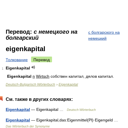
Перевод:
с немецкого на
с болгарского на
болгарский
немецкий
eigenkapital
Толкование
Перевод
Eigenkapital
1
Ei
genkapital
n
Wirtsch
собствен капитал, дялов капитал.
Deutsch-Bulgarisch Wörterbuch
Eigenkapital
>
См. также в других словарях:
Eigenkapital
— Eigenkapital …
Deutsch Wörterbuch
Eigenkapital
— Eigenkapital,das:Eigenmittel(Pl)·Eigengeld …
Das Wörterbuch der Synonyme