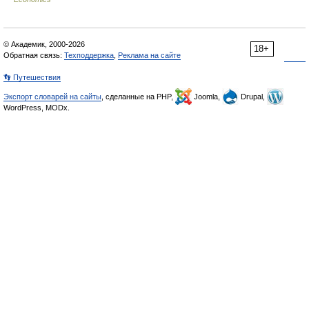
© Академик, 2000-2026
18+
Обратная связь:
Техподдержка
,
Реклама на сайте
👣 Путешествия
Экспорт словарей на сайты
, сделанные на PHP,
Joomla,
Drupal,
WordPress, MODx.