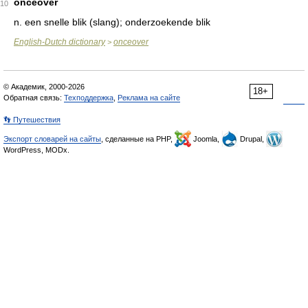
onceover
10
n.
een snelle blik (slang); onderzoekende blik
English-Dutch dictionary
onceover
>
© Академик, 2000-2026
18+
Обратная связь:
Техподдержка
,
Реклама на сайте
👣 Путешествия
Экспорт словарей на сайты
, сделанные на PHP,
Joomla,
Drupal,
WordPress, MODx.