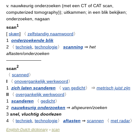
v.
nauwkeurig onderzoeken (met een CT of CAT scan,
computerized tomography)); uitkammen; in een blik bekijken;
onderzoeken, nagaan
1
scan
[
skæn
]
〈
zelfstandig naamwoord
〉
1
onderzoekende blik
2
〈
techniek
,
technologie
〉
scanning
⇒
het
aftasten/onderzoeken
————————
2
scan
〈
scanned
〉
I
〈
onovergankelijk werkwoord
〉
1
zich laten scanderen
〈
van gedicht
〉
⇒
metrisch juist zijn
II
〈
overgankelijk werkwoord
〉
1
scanderen
〈
gedicht
〉
2
nauwkeurig onderzoeken
⇒
afspeuren/zoeken
3
snel, vluchtig doorlezen
4
〈
techniek
,
technologie
〉
aftasten
⇒
scannen
〈
met radar
〉
English-Dutch dictionary
scan
>