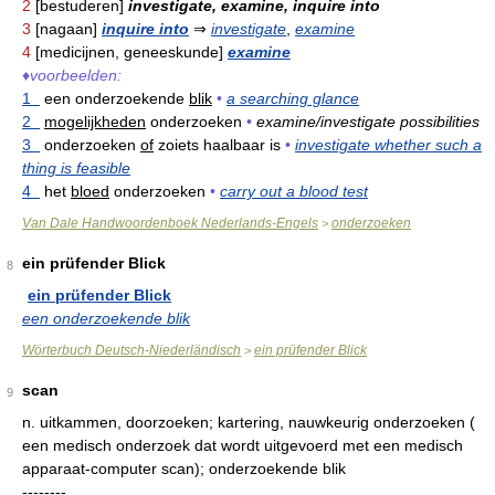
2
[bestuderen]
investigate, examine, inquire into
3
[nagaan]
inquire into
⇒
investigate
,
examine
4
[medicijnen, geneeskunde]
examine
♦
voorbeelden:
1
een onderzoekende
blik
•
a searching glance
2
mogelijkheden
onderzoeken
•
examine/investigate possibilities
3
onderzoeken
of
zoiets haalbaar is
•
investigate whether such a
thing is feasible
4
het
bloed
onderzoeken
•
carry out a blood test
Van Dale Handwoordenboek Nederlands-Engels
onderzoeken
>
ein prüfender Blick
8
ein prüfender Blick
een onderzoekende blik
Wörterbuch Deutsch-Niederländisch
ein prüfender Blick
>
scan
9
n.
uitkammen, doorzoeken; kartering, nauwkeurig onderzoeken (
een medisch onderzoek dat wordt uitgevoerd met een medisch
apparaat-computer scan); onderzoekende blik
--------