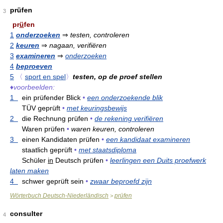
prüfen
3
pr
ü
fen
1
onderzoeken
⇒
testen, controleren
2
keuren
⇒
nagaan, verifiëren
3
examineren
⇒
onderzoeken
4
beproeven
5
〈
sport en spel
〉
testen, op de proef stellen
♦
voorbeelden:
1
ein prüfender Blick
•
een onderzoekende blik
TÜV geprüft
•
met keuringsbewijs
2
die Rechnung prüfen
•
de rekening verifiëren
Waren prüfen
•
waren keuren, controleren
3
einen Kandidaten prüfen
•
een kandidaat examineren
staatlich geprüft
•
met staatsdiploma
Schüler
in
Deutsch prüfen
•
leerlingen een Duits proefwerk
laten maken
4
schwer geprüft sein
•
zwaar beproefd zijn
Wörterbuch Deutsch-Niederländisch
prüfen
>
consulter
4