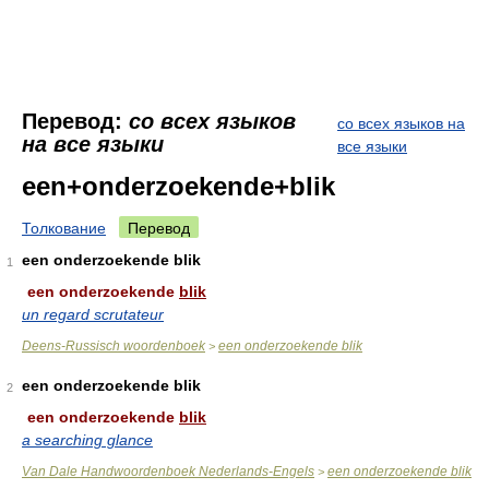
Перевод:
со всех языков
со всех языков на
на все языки
все языки
een+onderzoekende+blik
Толкование
Перевод
een onderzoekende blik
1
een onderzoekende
blik
un regard scrutateur
Deens-Russisch woordenboek
een onderzoekende blik
>
een onderzoekende blik
2
een onderzoekende
blik
a searching glance
Van Dale Handwoordenboek Nederlands-Engels
een onderzoekende blik
>