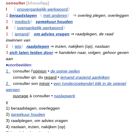
consulter
[kõsuult
ee
]
I
〈
onovergankelijk werkwoord
〉
1
beraadslagen
〈
met anderen
〉
⇒
overleg plegen, overleggen
2
〈
medisch
〉
spreekuur houden
II
〈
overgankelijk werkwoord
〉
1
〈
iemand
〉
om advies vragen
⇒
raadplegen, de raad
inwinnen van
2
〈
iets
〉
raadplegen
⇒
inzien, nakijken (op), naslaan
3
zich laten leiden door
⇒
handelen naar, volgen, gehoor geven
aan
♦
voorbeelden:
1
consulter l'
opinion
•
de opinie peilen
consulter qn. du
regard
•
iemand vragend aankijken
2
consulter son
miroir
•
een (onderzoekende) blik in de spiegel
werpen
ouvrage
à consulter
•
naslagwerk
v
1)
beraadslagen, overleggen
2)
spreekuur houden
3)
raadplegen, om advies vragen
4)
naslaan, inzien, nakijken (op)