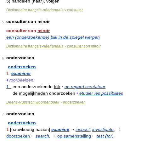
5)
handelen (naar), volgen
Dictionnaire français-néerlandais
consulter
>
consulter son miroir
5
consulter son
miroir
een (onderzoekende) blik in de spiegel werpen
Dictionnaire français-néerlandais
consulter son miroir
>
onderzoeken
6
onderzoeken
1
examiner
♦
voorbeelden:
1
een onderzoekende
blik
•
un regard scrutateur
de
mogelijkheden
onderzoeken
•
étudier les possibilités
Deens-Russisch woordenboek
onderzoeken
>
onderzoeken
7
onderzoeken
1
[nauwkeurig nazien]
examine
⇒
inspect
,
investigate
,
〈
doorzoeken
〉
search
,
〈
op samenstelling
〉
test (for)