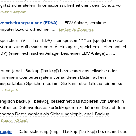
grität
sicherstellen
.
Informationssicherheit
dient
dem
Schutz
vor
Deutsch
Wikipedia
verarbeitungsanlage
(
EDVA
)
—
EDV
Anlage
;
veraltete
mputer
bzw
.
Großrechner
…
Lexikon
der
Economics
spei
|
chern
〈V
.
tr
.;
hat
;
EDV〉
=
einspeisen
* * *
ein
|
spei
|
chern
<
sw
.
Vorrat
,
zur
Aufbewahrung
o
.
Ä
.
einlagern
,
speichern:
Lebensmittel
EDV
) (
einer
technischen
Anlage
,
bes
.
einer
EDV
Anlage
)… …
erung
(
engl
.
:
Backup
[
ˈbækʌp
])
bezeichnet
das
teilweise
oder
r
in
einem
Computersystem
vorhandenen
Daten
auf
ein
ansportables
)
Speichermedium
.
Sie
kann
ebenfalls
auf
einem
so
sch
Wikipedia
englisch
backup
[
ˈbækʌp
])
bezeichnet
das
Kopieren
von
Daten
in
Fall
eines
Datenverlustes
zurückkopieren
zu
können
.
Die
auf
dem
cherten
Daten
werden
als
Sicherungskopie
,
engl
.
Backup
,
…
Deutsch
Wikipedia
ategie
—
Datensicherung
(
engl
.
:
Backup
[
ˈbækʌp
])
bezeichnet
das