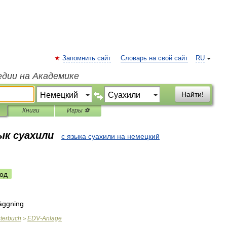
Запомнить сайт
Словарь на свой сайт
RU
едии на Академике
Найти!
Книги
Игры ⚽
ык суахили
с языка суахили на немецкий
од
äggning
terbuch
EDV
-
Anlage
>