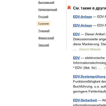
Вьетнамский
См
.
также
в
друг
Нидерландский
EDV
-
Anlage
—
EDV
Русский
Суахили
EDV
-
Anlage
—
EDV
Турецкий
EDV
—
Dieser
Artikel
Французский
Diskussionsseite
ang
diese
Markierung
.
Die
Чешский
…
Deutsch
Wikipedia
EDV
—
elektronische
Informationstechnolog
*
EDV
〈Abk
.
für〉
…
U
EDV
-
Systemprüfung
Funktionsfähigkeit
de
Buchführung
,
u
.
a
.
auf
geringere
Fehlerhäufi
EDV
-
Sicherheit
—
Al
informationsverarbei