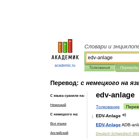
Словари и энциклоп
academic.ru
Толкования
Переводы
Перевод:
с немецкого на яз
edv-anlage
С языка суахили на:
Немецкий
Толкование
Перев
С немецкого на:
EDV
-
Anlage
1
Все языки
EDV
-
Anlage
ADB
-
anl
Английский
Deutsch
-
Schwedisch
Wör