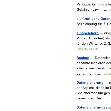
Verfügbarkeit
und
Inte
Gefahren
bzw
.… …
elektronische
Daten
Bezeichnung
für
⇡
Co
einspeichern
—
ein
||
V
.;
hat:
1
. (
selten
)
als
für
den
Winter
e
.
2
. (
Universal
-
Lexikon
Backup
—
Datensich
gesamte
Kopieren
de
alternatives
(
häufig
tr
genannten
… …
Deut
Datensicherung
— (
der
Absicht
,
diese
im
Speichermedium
gesi
bezeichnet
.
Die
… 
Datensicherungsstr