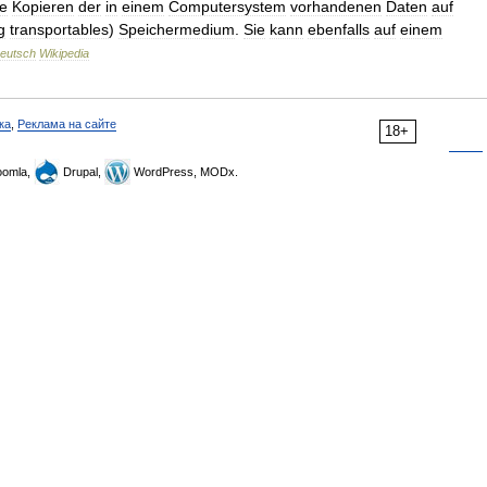
e
Kopieren
der
in
einem
Computersystem
vorhandenen
Daten
auf
g
transportables
)
Speichermedium
.
Sie
kann
ebenfalls
auf
einem
eutsch
Wikipedia
ка
,
Реклама на сайте
18+
omla,
Drupal,
WordPress, MODx.