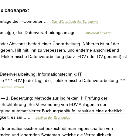
их
словарях:
Anlage
,
die:⇨Computer
…
Das
Wörterbuch
der
Synonyme
An
|
la
|
ge
,
die:
Datenverarbeitungsanlage
…
Universal
-
Lexikon
oder
Abschnitt
bedarf
einer
Überarbeitung
.
Näheres
ist
auf
der
egeben
.
Hilf
mit
,
ihn
zu
verbessern
,
und
entferne
anschließend
Elektronische
Datenverarbeitung
(
kurz:
EDV
oder
DV
genannt
)
ist
Datenverarbeitung
;
Informationstechnik
;
IT
;
ie
* * *
EDV
[
e:de:
fau̮
],
die
;
:
elektronische
Datenverarbeitung
. * *
niversal
-
Lexikon
—
1
.
Bedeutung:
Methode
zur
indirekten
⇡
Prüfung
der
r
Buchführung
.
Bei
Verwendung
von
EDV
Anlagen
in
der
grund
automatisierter
Buchungsabläufe
,
resultiert
eine
erheblich
gkeit
,
es
sei
… …
Lexikon
der
Economics
s
Informationssicherheit
bezeichnet
man
Eigenschaften
von
tenden
und
lagernden
Systemen
,
welche
die
Vertraulichkeit
,