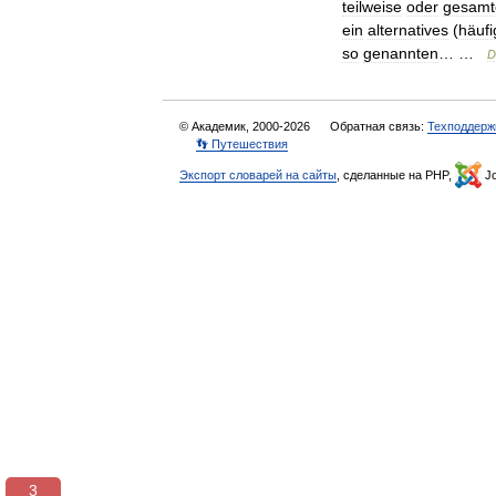
teilweise
oder
gesamt
ein
alternatives
(
häufi
so
genannten
… …
D
© Академик, 2000-2026
Обратная связь:
Техподдерж
👣 Путешествия
Экспорт словарей на сайты
, сделанные на PHP,
Jo
3