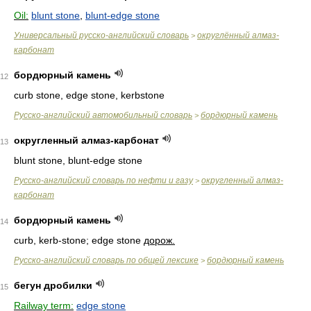
Oil:
blunt stone
,
blunt-edge stone
Универсальный русско-английский словарь
округлённый алмаз-
>
карбонат
бордюрный камень
12
curb stone, edge stone, kerbstone
Русско-английский автомобильный словарь
бордюрный камень
>
округленный алмаз-карбонат
13
blunt stone, blunt-edge stone
Русско-английский словарь по нефти и газу
округленный алмаз-
>
карбонат
бордюрный камень
14
curb, kerb-stone; edge stone
дорож.
Русско-английский словарь по общей лексике
бордюрный камень
>
бегун дробилки
15
Railway term:
edge stone