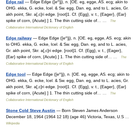
Edge rail
— Edge Edge ([e^]j), n. [OE. eg, egge, AS. ecg; akin to
OHG. ekka, G. ecke, Icel. & Sw. egg, Dan. eg, and to L. acies, Gr.
akh point, Skr. a[,c]ri edge. [root]1. Cf. {Egg}, v. t., {Eager}, {Ear}
spike of corn, {Acute}.] 1. The thin cutting side of… …
The
Collaborative International Dictionary of English
Edge railway
— Edge Edge ([e^]j), n. [OE. eg, egge, AS. ecg; akin
to OHG. ekka, G. ecke, Icel. & Sw. egg, Dan. eg, and to L. acies,
Gr. akh point, Skr. a[,c]ri edge. [root]1. Cf. {Egg}, v. t., {Eager},
{Ear} spike of corn, {Acute}.] 1. The thin cutting side of… …
The
Collaborative International Dictionary of English
Edge tool
— Edge Edge ([e^]j), n. [OE. eg, egge, AS. ecg; akin to
OHG. ekka, G. ecke, Icel. & Sw. egg, Dan. eg, and to L. acies, Gr.
akh point, Skr. a[,c]ri edge. [root]1. Cf. {Egg}, v. t., {Eager}, {Ear}
spike of corn, {Acute}.] 1. The thin cutting side of… …
The
Collaborative International Dictionary of English
Stone Cold Steve Austin
— Born Steven James Anderson
December 18, 1964 (1964 12 18) (age 46) Victoria, Texas, U.S …
Wikipedia