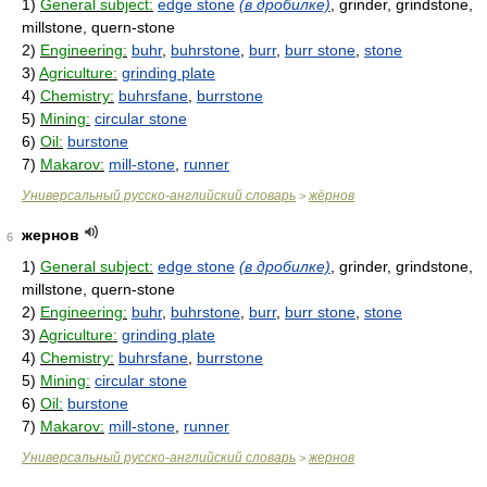
1)
General subject:
edge stone
(в дробилке)
, grinder, grindstone,
millstone, quern-stone
2)
Engineering:
buhr
,
buhrstone
,
burr
,
burr stone
,
stone
3)
Agriculture:
grinding plate
4)
Chemistry:
buhrsfane
,
burrstone
5)
Mining:
circular stone
6)
Oil:
burstone
7)
Makarov:
mill-stone
,
runner
Универсальный русско-английский словарь
жёрнов
>
жернов
6
1)
General subject:
edge stone
(в дробилке)
, grinder, grindstone,
millstone, quern-stone
2)
Engineering:
buhr
,
buhrstone
,
burr
,
burr stone
,
stone
3)
Agriculture:
grinding plate
4)
Chemistry:
buhrsfane
,
burrstone
5)
Mining:
circular stone
6)
Oil:
burstone
7)
Makarov:
mill-stone
,
runner
Универсальный русско-английский словарь
жернов
>