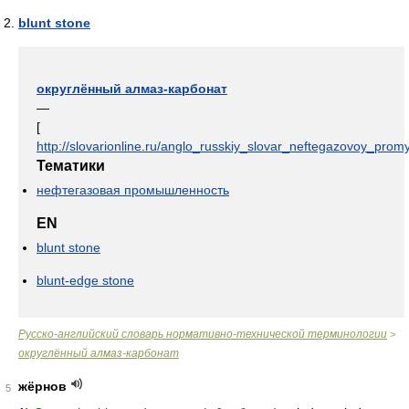
blunt stone
округлённый алмаз-карбонат
—
[
http://slovarionline.ru/anglo_russkiy_slovar_neftegazovoy_promy
Тематики
нефтегазовая промышленность
EN
blunt stone
blunt-edge stone
Русско-английский словарь нормативно-технической терминологии
>
округлённый алмаз-карбонат
жёрнов
5