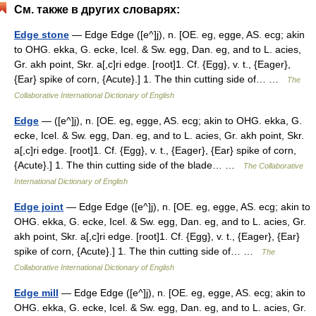
См. также в других словарях:
Edge stone
— Edge Edge ([e^]j), n. [OE. eg, egge, AS. ecg; akin
to OHG. ekka, G. ecke, Icel. & Sw. egg, Dan. eg, and to L. acies,
Gr. akh point, Skr. a[,c]ri edge. [root]1. Cf. {Egg}, v. t., {Eager},
{Ear} spike of corn, {Acute}.] 1. The thin cutting side of… …
The
Collaborative International Dictionary of English
Edge
— ([e^]j), n. [OE. eg, egge, AS. ecg; akin to OHG. ekka, G.
ecke, Icel. & Sw. egg, Dan. eg, and to L. acies, Gr. akh point, Skr.
a[,c]ri edge. [root]1. Cf. {Egg}, v. t., {Eager}, {Ear} spike of corn,
{Acute}.] 1. The thin cutting side of the blade… …
The Collaborative
International Dictionary of English
Edge joint
— Edge Edge ([e^]j), n. [OE. eg, egge, AS. ecg; akin to
OHG. ekka, G. ecke, Icel. & Sw. egg, Dan. eg, and to L. acies, Gr.
akh point, Skr. a[,c]ri edge. [root]1. Cf. {Egg}, v. t., {Eager}, {Ear}
spike of corn, {Acute}.] 1. The thin cutting side of… …
The
Collaborative International Dictionary of English
Edge mill
— Edge Edge ([e^]j), n. [OE. eg, egge, AS. ecg; akin to
OHG. ekka, G. ecke, Icel. & Sw. egg, Dan. eg, and to L. acies, Gr.