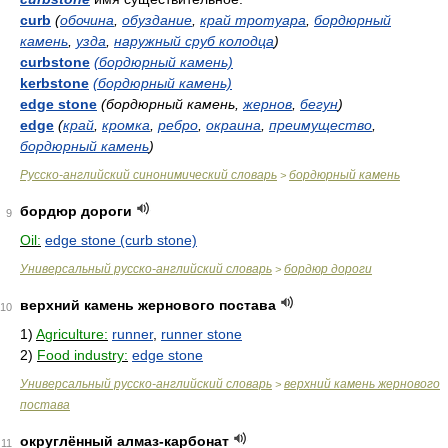
curb
(
обочина
,
обуздание
,
край тротуара
,
бордюрный
камень
,
узда
,
наружный сруб колодца
)
curbstone
(бордюрный камень)
kerbstone
(бордюрный камень)
edge stone
(бордюрный камень,
жернов
,
бегун
)
edge
(
край
,
кромка
,
ребро
,
окраина
,
преимущество
,
бордюрный камень
)
Русско-английский синонимический словарь
бордюрный камень
>
бордюр дороги
9
Oil:
edge stone (curb stone)
Универсальный русско-английский словарь
бордюр дороги
>
верхний камень жернового постава
10
1)
Agriculture:
runner
,
runner stone
2)
Food industry:
edge stone
Универсальный русско-английский словарь
верхний камень жернового
>
постава
округлённый алмаз-карбонат
11