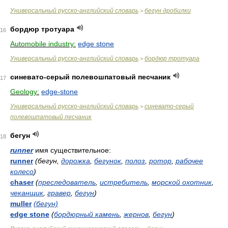
Универсальный русско-английский словарь
бегун дробилки
>
бордюр тротуара
16
Automobile industry:
edge stone
Универсальный русско-английский словарь
бордюр тротуара
>
синевато-серый полевошпатовый песчаник
17
Geology:
edge-stone
Универсальный русско-английский словарь
синевато-серый
>
полевошпатовый песчаник
бегун
18
runner
имя существительное:
runner
(бегун,
дорожка
,
бегунок
,
полоз
,
ротор
,
рабочее
колесо
)
chaser
(
преследователь
,
истребитель
,
морской охотник
,
чеканщик
,
гравер
,
бегун
)
muller
(бегун)
edge stone
(
бордюрный камень
,
жернов
,
бегун
)