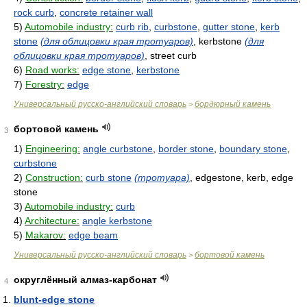
rock curb
,
concrete retainer wall
5)
Automobile industry:
curb rib
,
curbstone
,
gutter stone
,
kerb
stone
(для облицовки края тротуаров)
, kerbstone
(для
облицовки края тротуаров)
, street curb
6)
Road works:
edge stone
,
kerbstone
7)
Forestry:
edge
Универсальный русско-английский словарь
бордюрный камень
>
бортовой камень
3
1)
Engineering:
angle curbstone
,
border stone
,
boundary stone
,
curbstone
2)
Construction:
curb stone
(тротуара)
, edgestone, kerb, edge
stone
3)
Automobile industry:
curb
4)
Architecture:
angle kerbstone
5)
Makarov:
edge beam
Универсальный русско-английский словарь
бортовой камень
>
округлённый алмаз-карбонат
4
blunt-edge stone