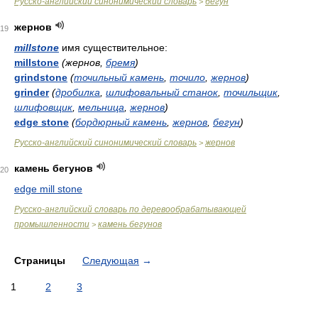
Русско-английский синонимический словарь
бегун
>
жернов
19
millstone
имя существительное:
millstone
(жернов,
бремя
)
grindstone
(
точильный камень
,
точило
,
жернов
)
grinder
(
дробилка
,
шлифовальный станок
,
точильщик
,
шлифовщик
,
мельница
,
жернов
)
edge stone
(
бордюрный камень
,
жернов
,
бегун
)
Русско-английский синонимический словарь
жернов
>
камень бегунов
20
edge mill stone
Русско-английский словарь по деревообрабатывающей
промышленности
камень бегунов
>
Страницы
Следующая
→
1
2
3