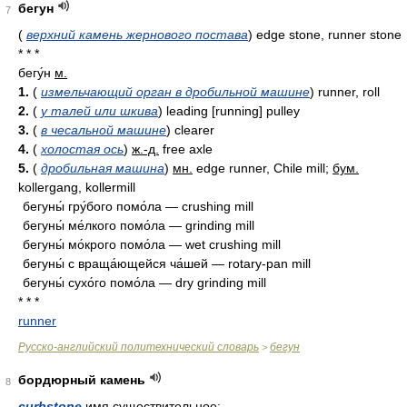
бегун
7
(
верхний камень жернового постава
)
edge stone, runner stone
* * *
бегу́н
м.
1.
(
измельчающий орган в дробильной машине
) runner, roll
2.
(
у талей или шкива
) leading [running] pulley
3.
(
в чесальной машине
) clearer
4.
(
холостая ось
)
ж.-д.
free axle
5.
(
дробильная машина
)
мн.
edge runner, Chile mill;
бум.
kollergang, kollermill
бегуны́ гру́бого помо́ла — crushing mill
бегуны́ ме́лкого помо́ла — grinding mill
бегуны́ мо́крого помо́ла — wet crushing mill
бегуны́ с враща́ющейся ча́шей — rotary-pan mill
бегуны́ сухо́го помо́ла — dry grinding mill
* * *
runner
Русско-английский политехнический словарь
бегун
>
бордюрный камень
8
curbstone
имя существительное: