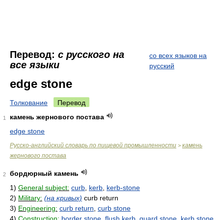
Перевод:
с русского на
со всех языков на
все языки
русский
edge stone
Толкование
Перевод
камень жернового постава
1
edge stone
Русско-английский словарь по пищевой промышленности
камень
>
жернового постава
бордюрный камень
2
1)
General subject:
curb
,
kerb
,
kerb-stone
2)
Military:
(на кривых)
curb return
3)
Engineering:
curb return
,
curb stone
4)
Construction:
border stone
,
flush kerb
,
guard stone
,
kerb stone
,