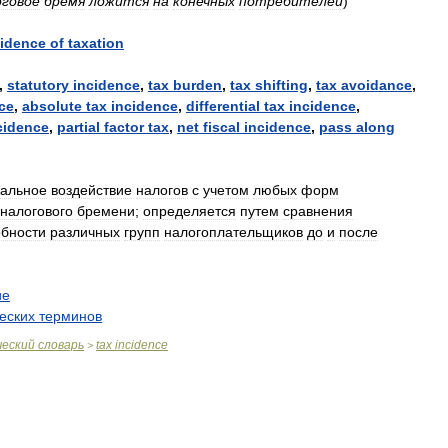
оговое
бремя
ложится
на
конечных
потребителей
)
cidence
of
taxation
,
statutory
incidence
,
tax
burden
,
tax
shifting
,
tax
avoidance
,
ce
,
absolute
tax
incidence
,
differential
tax
incidence
,
cidence
,
partial
factor
tax
,
net
fiscal
incidence
,
pass
along
альное
воздействие
налогов
с
учетом
любых
форм
налогового
бремени
;
определяется
путем
сравнения
обности
различных
групп
налогоплательщиков
до
и
после
ие
еских
терминов
.
ческий
словарь
tax
incidence
>