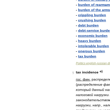
-
burden
of
rearmam
-
burden
of
the
arms
-
crippling
burden
-
crushing
burden
-
debt
burden
-
debt
-
service
burde
-
economic
burden
-
heavy
burden
-
intolerable
burden
-
onerous
burden
-
tax
burden
Politics
english
-
russian
d
tax
incidence
5
гос
.
фин
.
распредел
(
распределение
фак
который
данный
на
налоговой
нагрузки
законодательство
нагрузки
,
напр
.,
нал