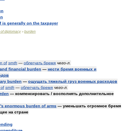
en
en
f
is
generally
on
the
taxpayer
of
diplomacy
burden
>
en
of
smth
—
облегчать
бремя
чего
-
л
.
and
financial
burden
—
нести
бремя
военных
и
одов
tary
burden
—
ощущать
тяжелый
груз
военных
расходов
of
smth
—
облегчать
бремя
чего
-
л
.
rden
—
компенсировать
/
восполнять
дополнительное
y
'
s
enormous
burden
of
arms
—
уменьшать
огромное
бремя
щее
на
стране
ending
expenditure