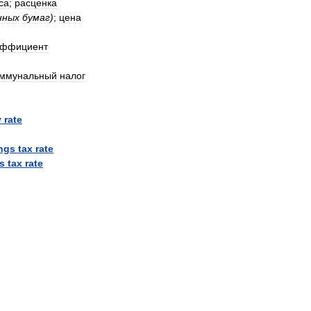
са
;
расценка
нных
бумаг
)
;
цена
эффициент
оммунальный
налог
y
rate
ngs
tax
rate
ts
tax
rate