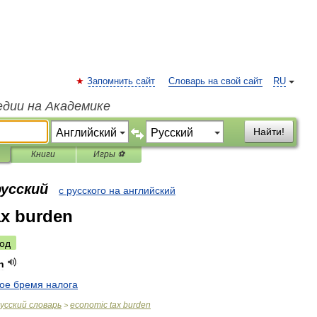
Запомнить сайт
Словарь на свой сайт
RU
едии на Академике
Найти!
Книги
Игры ⚽
русский
с русского на английский
ax burden
од
n
ое
бремя
налога
усский
словарь
economic
tax
burden
>