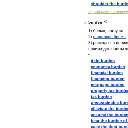
-
shoulder
the
burd
English
-
russian
dctionary
burden
3
1
)
бремя
,
нагрузка
2
)
налоговое
бремя
3
)
расходы
на
произ
производственным
з
•
-
debt
burden
-
economic
burden
-
financial
burden
-
financing
burden
-
mortgage
burden
-
property
tax
burde
-
tax
burden
-
unsustainable
bur
-
alleviate
the
burde
-
assume
the
burde
-
bear
the
burden
of
-
ease
the
debt
burd