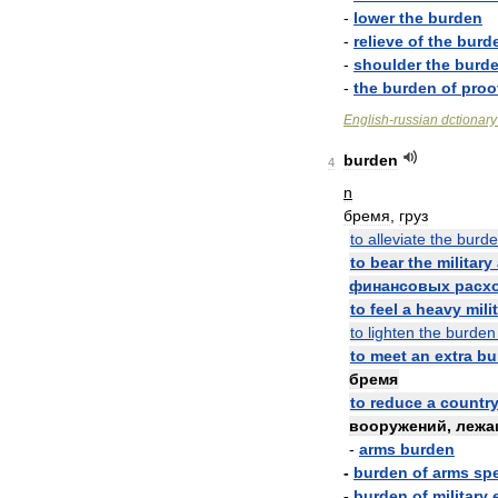
-
lower
the
burden
-
relieve
of
the
burd
-
shoulder
the
burd
-
the
burden
of
proo
English
-
russian
dctionary
burden
4
n
бремя
,
груз
to
alleviate
the
burd
to
bear
the
military
финансовых
расх
to
feel
a
heavy
mili
to
lighten
the
burden
to
meet
an
extra
bu
бремя
to
reduce
a
countr
вооружений
,
лежа
-
arms
burden
-
burden
of
arms
sp
-
burden
of
military