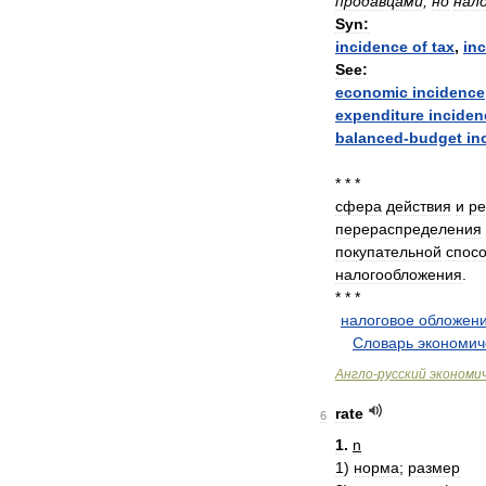
продавцами
,
но
нал
Syn:
incidence
of
tax
,
in
See:
economic
incidence
expenditure
inciden
balanced
-
budget
in
* * *
сфера
действия
и
ре
перераспределения
покупательной
спос
налогообложения
.
* * *
налоговое
обложен
.
.
Словарь
экономич
Англо
-
русский
экономи
rate
6
1
.
n
1
)
норма
;
размер