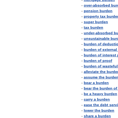
-
over
-
absorbed
bur
-
pension
burden
-
property
tax
burde
-
super
burden
-
tax
burden
-
under
-
absorbed
b
-
unsustainable
bur
-
burden
of
deducti
-
burden
of
external
-
burden
of
interest
-
burden
of
proof
-
burden
of
wasteful
-
alleviate
the
burde
-
assume
the
burde
-
bear
a
burden
-
bear
the
burden
of
-
be
a
heavy
burden
-
carry
a
burden
-
ease
the
debt
serv
-
lower
the
burden
-
share
a
burden