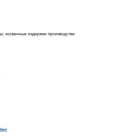
ды
;
косвенные
издержки
производства
n
den