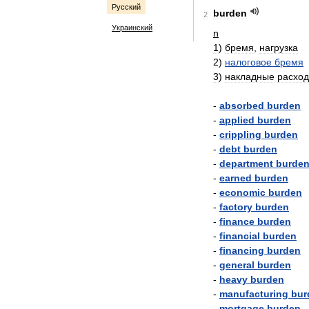
Русский
burden
2
Украинский
n
1
)
бремя
,
нагрузка
2
)
налоговое
бремя
3
)
накладные
расхо
-
absorbed
burden
-
applied
burden
-
crippling
burden
-
debt
burden
-
department
burde
-
earned
burden
-
economic
burden
-
factory
burden
-
finance
burden
-
financial
burden
-
financing
burden
-
general
burden
-
heavy
burden
-
manufacturing
bur
-
mortgage
burden