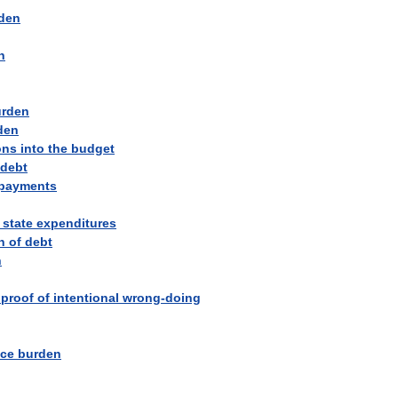
den
n
urden
den
ons
into
the
budget
debt
payments
state
expenditures
n
of
debt
n
proof
of
intentional
wrong
-
doing
ice
burden