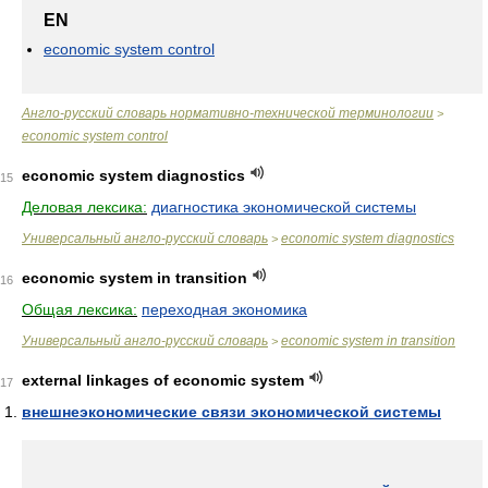
EN
economic system control
Англо-русский словарь нормативно-технической терминологии
>
economic system control
economic system diagnostics
15
Деловая лексика:
диагностика экономической системы
Универсальный англо-русский словарь
economic system diagnostics
>
economic system in transition
16
Общая лексика:
переходная экономика
Универсальный англо-русский словарь
economic system in transition
>
external linkages of economic system
17
внешнеэкономические связи экономической системы