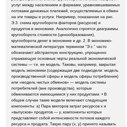
услуг между населением и фирмами, уравновешиваемых
потоками денежных платежей, осуществляемых в обмен
на эти товары и услуги. Например, показанная на рис.
Э.3. схема кругооборота факторов (ресурсов) и
продуктов в экономике. Аналогично строятся диаграммы
кругооборота стоимости (ценообразования),
кругооборота денег в экономике и др. 2. В экономико-
математической литературе термином “Э.с.” часто
обозначают абстрактную конструкцию, упрощенно
отражающую основные черты реальной экономической
системы — т.е. ее модель. Таковы, например, закрытая
модель экономики (содержащая две подмодели: модель
производственной сферы и модель сферы потребления)
или «модель чистых обменов» — модель системы
потребителей (вне производства), которые
обмениваются имеющимися у них продуктами. • В
общем случае такие модели включают следующие
компоненты: а) Пара векторов затрат ресурсов x и
«выпусков» продуктов — y, компоненты которых
представляют собой интенсивности потоков каждого
ресурса и продукта. Такую пару (x, y) принято называть