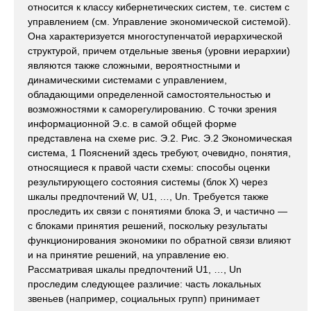
относится к классу кибернетических систем, т.е. систем с
управлением (см. Управление экономической системой).
Она характеризуется многоступенчатой иерархической
структурой, причем отдельные звенья (уровни иерархии)
являются также сложными, вероятностными и
динамическими системами с управлением,
обладающими определенной самостоятельностью и
возможностями к саморегулированию. С точки зрения
информационной Э.с. в самой общей форме
представлена на схеме рис. Э.2. Рис. Э.2 Экономическая
система, 1 Пояснений здесь требуют, очевидно, понятия,
относящиеся к правой части схемы: способы оценки
результирующего состояния системы (блок X) через
шкалы предпочтений W, U1, …, Un. Требуется также
проследить их связи с понятиями блока Э, и частично —
с блоками принятия решений, поскольку результаты
функционирования экономики по обратной связи влияют
и на принятие решений, на управление ею.
Рассматривая шкалы предпочтений U1, …, Un
проследим следующее различие: часть локальных
звеньев (например, социальных групп) принимает