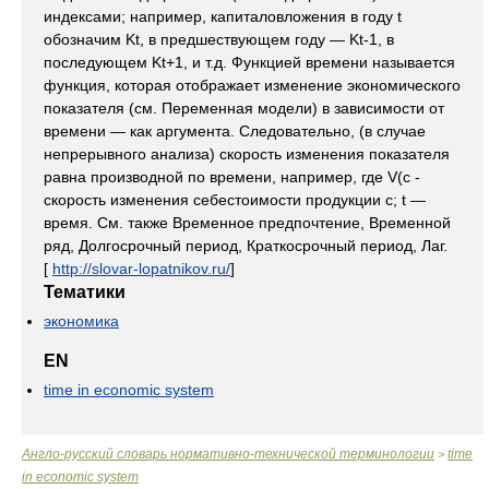
индексами; например, капиталовложения в году t
обозначим Kt, в предшествующем году — Kt-1, в
последующем Kt+1, и т.д. Функцией времени называется
функция, которая отображает изменение экономического
показателя (см. Переменная модели) в зависимости от
времени — как аргумента. Следовательно, (в случае
непрерывного анализа) скорость изменения показателя
равна производной по времени, например, где V(c -
скорость изменения себестоимости продукции c; t —
время. См. также Временное предпочтение, Временной
ряд, Долгосрочный период, Краткосрочный период, Лаг.
[
http://slovar-lopatnikov.ru/
]
Тематики
экономика
EN
time in economic system
Англо-русский словарь нормативно-технической терминологии
time
>
in economic system