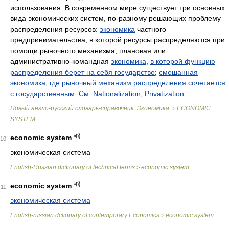
использования. В современном мире существует три основных
вида экономических систем, по-разному решающих проблему
распределения ресурсов:
экономика
частного
предпринимательства, в которой ресурсы распределяются при
помощи рыночного механизма; плановая или
административно-командная
экономика
,
в которой функцию
распределения берет на себя государство
;
смешанная
экономика
,
где рыночный механизм распределения сочетается
с государственным
.
См
.
Nationalization
,
Privatization
.
Новый англо-русский словарь-справочник. Экономика.
ECONOMIC
>
SYSTEM
economic system
10
экономическая система
English-Russian dictionary of technical terms
economic system
>
economic system
11
экономическая система
English-russian dctionary of contemporary Economics
economic system
>