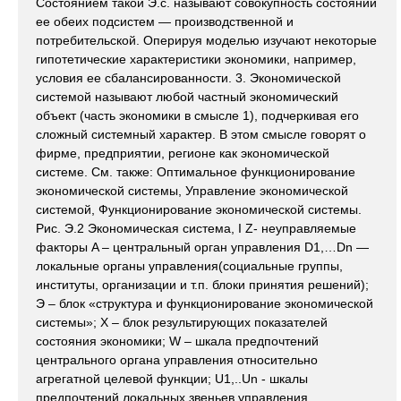
Состоянием такой Э.с. называют совокупность состояний
ее обеих подсистем — производственной и
потребительской. Оперируя моделью изучают некоторые
гипотетические характеристики экономики, например,
условия ее сбалансированности. 3. Экономической
системой называют любой частный экономический
объект (часть экономики в смысле 1), подчеркивая его
сложный системный характер. В этом смысле говорят о
фирме, предприятии, регионе как экономической
системе. См. также: Оптимальное функционирование
экономической системы, Управление экономической
системой, Функционирование экономической системы.
Рис. Э.2 Экономическая система, I Z- неуправляемые
факторы A – центральный орган управления D1,…Dn —
локальные органы управления(социальные группы,
институты, организации и т.п. блоки принятия решений);
Э – блок «структура и функционирование экономической
системы»; Х – блок результирующих показателей
состояния экономики; W – шкала предпочтений
центрального органа управления относительно
агрегатной целевой функции; U1,..Un - шкалы
предпочтений локальных звеньев управления