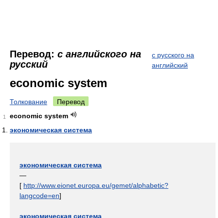
Перевод:
с английского на
с русского на
русский
английский
economic system
Толкование
Перевод
economic system
1
экономическая система
экономическая система
—
[
http://www.eionet.europa.eu/gemet/alphabetic?
langcode=en
]
экономическая система