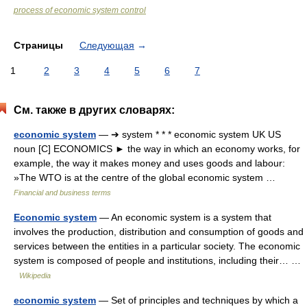
process of economic system control
Страницы
Следующая
→
1
2
3
4
5
6
7
См. также в других словарях:
economic system
— ➔ system * * * economic system UK US
noun [C] ECONOMICS ► the way in which an economy works, for
example, the way it makes money and uses goods and labour:
»The WTO is at the centre of the global economic system …
Financial and business terms
Economic system
— An economic system is a system that
involves the production, distribution and consumption of goods and
services between the entities in a particular society. The economic
system is composed of people and institutions, including their… …
Wikipedia
economic system
— Set of principles and techniques by which a