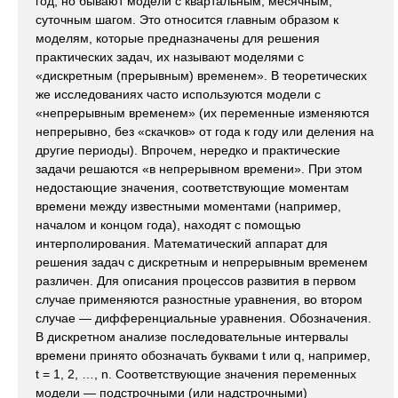
год, но бывают модели с квартальным, месячным,
суточным шагом. Это относится главным образом к
моделям, которые предназначены для решения
практических задач, их называют моделями с
«дискретным (прерывным) временем». В теоретических
же исследованиях часто используются модели с
«непрерывным временем» (их переменные изменяются
непрерывно, без «скачков» от года к году или деления на
другие периоды). Впрочем, нередко и практические
задачи решаются «в непрерывном времени». При этом
недостающие значения, соответствующие моментам
времени между известными моментами (например,
началом и концом года), находят с помощью
интерполирования. Математический аппарат для
решения задач с дискретным и непрерывным временем
различен. Для описания процессов развития в первом
случае применяются разностные уравнения, во втором
случае — дифференциальные уравнения. Обозначения.
В дискретном анализе последовательные интервалы
времени принято обозначать буквами t или q, например,
t = 1, 2, …, n. Соответствующие значения переменных
модели — подстрочными (или надстрочными)