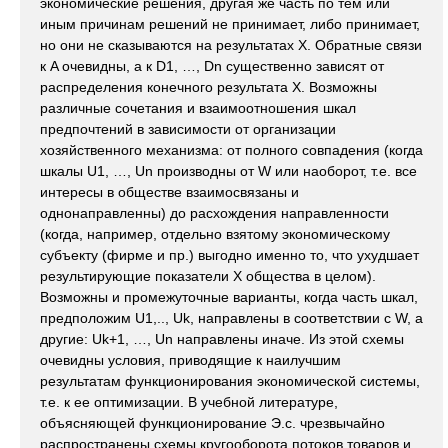
экономические решения, другая же часть по тем или
иным причинам решений не принимает, либо принимает,
но они не сказываются на результатах X. Обратные связи
к A очевидны, а к D1, …, Dn существенно зависят от
распределения конечного результата X. Возможны
различные сочетания и взаимоотношения шкал
предпочтений в зависимости от организации
хозяйственного механизма: от полного cовпадения (когда
шкалы U1, …, Un производны от W или наоборот, т.е. все
интересы в обществе взаимосвязаны и
однонаправленны) до расхождения направленности
(когда, например, отдельно взятому экономическому
субъекту (фирме и пр.) выгодно именно то, что ухудшает
результирующие показатели X общества в целом).
Возможны и промежуточные варианты, когда часть шкал,
предположим U1,.., Uk, направлены в соответствии с W, а
другие: Uk+1, …, Un направлены иначе. Из этой схемы
очевидны условия, приводящие к наилучшим
результатам функционирования экономической системы,
т.е. к ее оптимизации. В учебной литературе,
объясняющей функционирование Э.с. чрезвычайно
распространены схемы кругооборота потоков товаров и