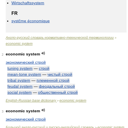
Wirtschaftssystem
FR
systčme économique
Англо-русский словарь нормативно-технической терминологии
>
economic system
economic system
2
экономический строй
tuning system
—
строй
mean-tone system
—
чистый строй
tribal system
—
племенной строй
feudal system
—
феодальный строй
social system
—
общественный строй
English-Russian base dictionary
economic system
>
economic system
3
экономический строй
Большой англо-русский и русско-английский словарь
economic system
>