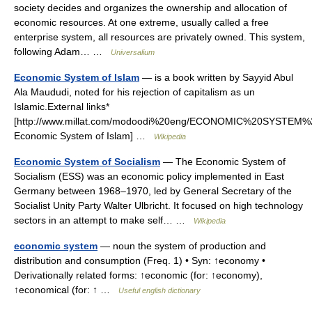
society decides and organizes the ownership and allocation of
economic resources. At one extreme, usually called a free
enterprise system, all resources are privately owned. This system,
following Adam… …
Universalium
Economic System of Islam
— is a book written by Sayyid Abul
Ala Maududi, noted for his rejection of capitalism as un
Islamic.External links*
[http://www.millat.com/modoodi%20eng/ECONOMIC%20SYSTEM
Economic System of Islam] …
Wikipedia
Economic System of Socialism
— The Economic System of
Socialism (ESS) was an economic policy implemented in East
Germany between 1968–1970, led by General Secretary of the
Socialist Unity Party Walter Ulbricht. It focused on high technology
sectors in an attempt to make self… …
Wikipedia
economic system
— noun the system of production and
distribution and consumption (Freq. 1) • Syn: ↑economy •
Derivationally related forms: ↑economic (for: ↑economy),
↑economical (for: ↑ …
Useful english dictionary