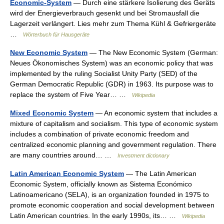
Economic-System
— Durch eine stärkere Isolierung des Geräts
wird der Energieverbrauch gesenkt und bei Stromausfall die
Lagerzeit verlängert. Lies mehr zum Thema Kühl & Gefriergeräte
…
Wörterbuch für Hausgeräte
New Economic System
— The New Economic System (German:
Neues Ökonomisches System) was an economic policy that was
implemented by the ruling Socialist Unity Party (SED) of the
German Democratic Republic (GDR) in 1963. Its purpose was to
replace the system of Five Year… …
Wikipedia
Mixed Economic System
— An economic system that includes a
mixture of capitalism and socialism. This type of economic system
includes a combination of private economic freedom and
centralized economic planning and government regulation. There
are many countries around… …
Investment dictionary
Latin American Economic System
— The Latin American
Economic System, officially known as Sistema Económico
Latinoamericano (SELA), is an organization founded in 1975 to
promote economic cooperation and social development between
Latin American countries. In the early 1990s, its… …
Wikipedia