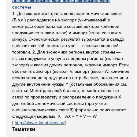
внешнеэкономические связи экономической
системы
1. Для экономики страны внешнеэкономические связи
(В.э.с.) распадаются на экспорт (учитываемый в
межотраслевом балансе в составе вектора конечной
продукции со знаком плюс) и импорт (то же со знаком
минус). Экономический результат выражается в сальдо
внешних связей, несколько уже — в сальдо внешней
торговли. 2. Для экономики региона внутри страны —
вывоз продукции и услуг за пределы региона (включая
экспорт) и ввоз из других регионов, включая импорт. Если
обозначить экспорт (вывоз - V, импорт (ввоз - W, конечное
использование продукции на потребление, накопление и
другие внутренние нужды Y (остальные обозначения см.
в статье Межотраслевой баланс), то межотраслевые
связи по производству и распределению продукции X
для любой экономической системы (при учете
внешнеэкономических связей) формально описываются
следующей моделью: X = AX + Y + V — W
[
http://slovar-lopatnikov.ru/
]
Тематики