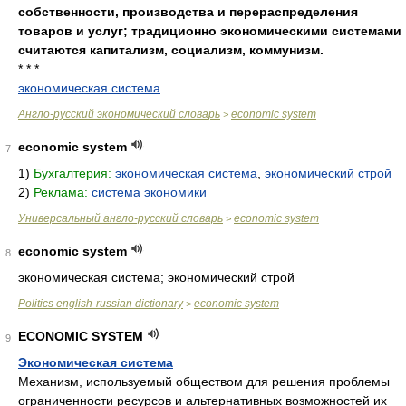
собственности, производства и перераспределения
товаров и услуг; традиционно экономическими системами
считаются капитализм, социализм, коммунизм.
* * *
экономическая система
Англо-русский экономический словарь
economic system
>
economic system
7
1)
Бухгалтерия:
экономическая система
,
экономический строй
2)
Реклама:
система экономики
Универсальный англо-русский словарь
economic system
>
economic system
8
экономическая система; экономический строй
Politics english-russian dictionary
economic system
>
ECONOMIC SYSTEM
9
Экономическая система
Механизм, используемый обществом для решения проблемы
ограниченности ресурсов и альтернативных возможностей их