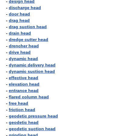
-
design head
-
discharge head
-
door head
-
drag head
-
drag suction head
-
drain head
-
dredge cutter head
-
drencher head
-
drive head
-
dynamic head
-
dynamic delivery head
-
dynamic suction head
-
effective head
-
elevation head
-
entrance head
-
flared column head
-
free head
-
friction head
-
geodetic pressure head
-
geodetic head
-
geodetic suction head
-
grinding head