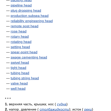
—
packing head
—
pipeline head
—
plug dropping head
—
production subsea head
—
reliability engineering head
—
remote post head
—
rose head
—
rotary head
—
rotating head
—
setting head
—
spear-point head
—
swage cementing head
—
swivel head
—
tight head
—
tubing head
—
tubing string head
—
valve head
—
well head
* * *
1.
верхняя часть, крышка; нос
(
судна
)
2.
напор, давление
(
столбажидкости
)
; исток
(
реки
)