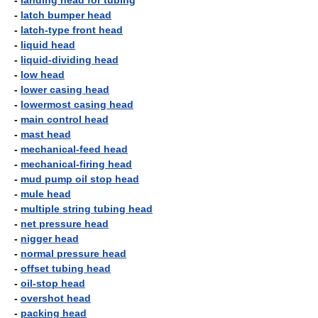
-
landing head for tubing
-
latch bumper head
-
latch-type front head
-
liquid head
-
liquid-dividing head
-
low head
-
lower casing head
-
lowermost casing head
-
main control head
-
mast head
-
mechanical-feed head
-
mechanical-firing head
-
mud pump oil stop head
-
mule head
-
multiple string tubing head
-
net pressure head
-
nigger head
-
normal pressure head
-
offset tubing head
-
oil-stop head
-
overshot head
-
packing head