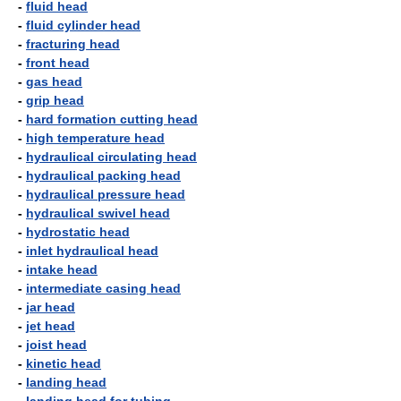
-
fluid head
-
fluid cylinder head
-
fracturing head
-
front head
-
gas head
-
grip head
-
hard formation cutting head
-
high temperature head
-
hydraulical circulating head
-
hydraulical packing head
-
hydraulical pressure head
-
hydraulical swivel head
-
hydrostatic head
-
inlet hydraulical head
-
intake head
-
intermediate casing head
-
jar head
-
jet head
-
joist head
-
kinetic head
-
landing head