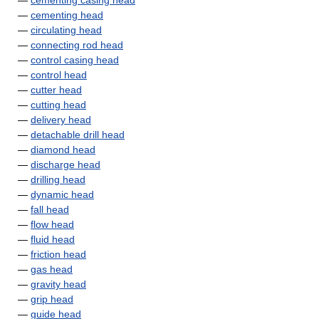
—
cementing casing head
—
cementing head
—
circulating head
—
connecting rod head
—
control casing head
—
control head
—
cutter head
—
cutting head
—
delivery head
—
detachable drill head
—
diamond head
—
discharge head
—
drilling head
—
dynamic head
—
fall head
—
flow head
—
fluid head
—
friction head
—
gas head
—
gravity head
—
grip head
—
guide head