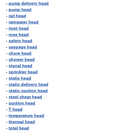
-
pump delivery head
-
pump head
-
rail head
-
rainwater head
-
rivet head
-
rose head
-
safety head
-
seepage head
-
shore head
-
shower head
-
signal head
-
sprinkler head
-
static head
-
static delivery head
-
static suction head
-
steel shear head
-
suction head
-
T head
-
temperature head
-
thermal head
-
total head