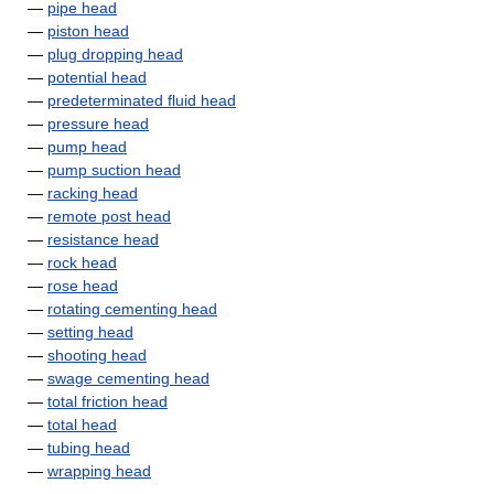
—
pipe head
—
piston head
—
plug dropping head
—
potential head
—
predeterminated fluid head
—
pressure head
—
pump head
—
pump suction head
—
racking head
—
remote post head
—
resistance head
—
rock head
—
rose head
—
rotating cementing head
—
setting head
—
shooting head
—
swage cementing head
—
total friction head
—
total head
—
tubing head
—
wrapping head