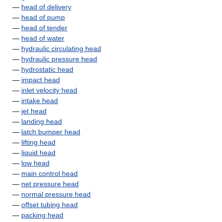
—
head of delivery
—
head of pump
—
head of tender
—
head of water
—
hydraulic circulating head
—
hydraulic pressure head
—
hydrostatic head
—
impact head
—
inlet velocity head
—
intake head
—
jet head
—
landing head
—
latch bumper head
—
lifting head
—
liquid head
—
low head
—
main control head
—
net pressure head
—
normal pressure head
—
offset tubing head
—
packing head