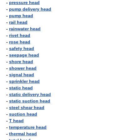
-
pressure head
-
pump delivery head
-
pump head
-
rail head
-
rainwater head
-
rivet head
-
rose head
-
safety head
-
seepage head
-
shore head
-
shower head
-
signal head
-
sprinkler head
-
static head
-
static delivery head
-
static suction head
-
steel shear head
-
suction head
-
T head
-
temperature head
-
thermal head