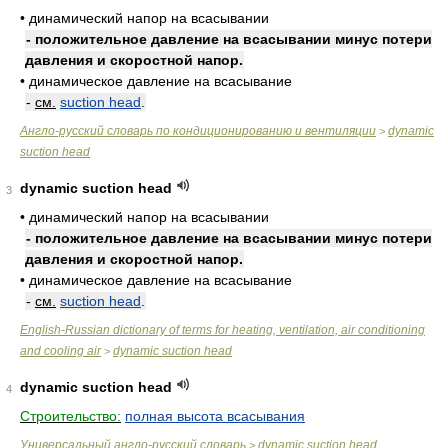
•
динамический напор на всасывании
- положительное давление на всасывании минус потери
давления и скоростной напор.
•
динамическое давление на всасывание
-
см.
suction head
.
Англо-русский словарь по кондиционированию и вентиляции
dynamic
>
suction head
dynamic suction head
3
•
динамический напор на всасывании
- положительное давление на всасывании минус потери
давления и скоростной напор.
•
динамическое давление на всасывание
-
см.
suction head
.
English-Russian dictionary of terms for heating, ventilation, air conditioning
and cooling air
dynamic suction head
>
dynamic suction head
4
Строительство:
полная высота всасывания
Универсальный англо-русский словарь
dynamic suction head
>