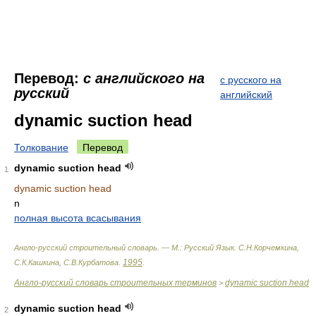
Перевод:
с английского на
с русского на
русский
английский
dynamic suction head
Толкование
Перевод
dynamic suction head
1
dynamic suction head
n
полная высота всасывания
Англо-русский строительный словарь. — М.: Русский Язык
.
С.Н.Корчемкина,
1995
С.К.Кашкина, С.В.Курбатова
.
.
Англо-русский словарь строительных терминов
dynamic suction head
>
dynamic suction head
2