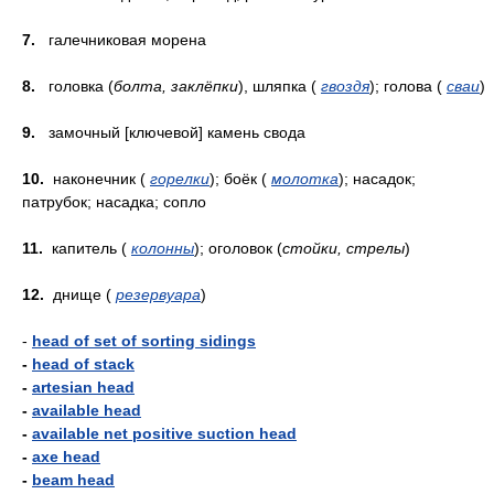
7.
галечниковая морена
8.
головка (
болта, заклёпки
), шляпка (
гвоздя
); голова (
сваи
)
9.
замочный [ключевой] камень свода
10.
наконечник (
горелки
); боёк (
молотка
); насадок;
патрубок; насадка; сопло
11.
капитель (
колонны
); оголовок (
стойки, стрелы
)
12.
днище (
резервуара
)
-
head of set of sorting sidings
-
head of stack
-
artesian head
-
available head
-
available net positive suction head
-
axe head
-
beam head