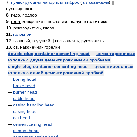
7.
пульсирующий напор или выброс
(
из скважины
)
||
пульсировать
8.
гидр.
подпор
9.
геол.
конкреция в песчанике; валун в галечнике
10.
руководитель, глава
11.
головной
12.
главный, ведущий || возглавлять, руководить
13.
св.
наконечник горелки
double-plug container cementing head
—
цементировочная
головка с двумя цементировочными пробками
single-plug container cementing head
—
цементировочная
головка с одной цементировочной пробкой
—
boring head
—
brake head
—
burner head
—
cable head
—
casing handling head
—
casing head
—
cat head
—
cement casing head
—
cement head