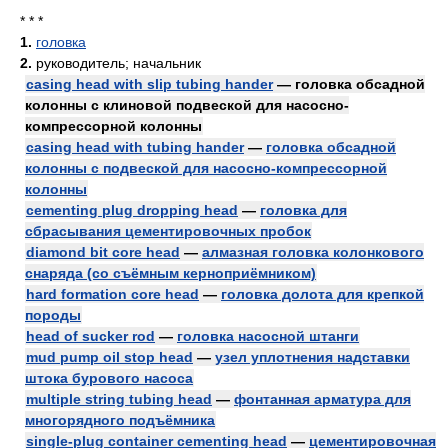
* * *
1.
головка
2.
руководитель; начальник
casing head with slip tubing hander
— головка обсадной
колонны с клиновой подвеской для насосно-
компрессорной колонны
casing head with tubing hander
—
головка обсадной
колонны с подвеской для насосно-компрессорной
колонны
cementing plug dropping head
—
головка для
сбрасывания цементировочных пробок
diamond bit core head
—
алмазная головка колонкового
снаряда (со съёмным керноприёмником)
hard formation core head
—
головка долота для крепкой
породы
head of sucker rod
—
головка насосной штанги
mud pump oil stop head
—
узел уплотнения надставки
штока бурового насоса
multiple string tubing head
—
фонтанная арматура для
многорядного подъёмника
single-plug container cementing head
—
цементировочная