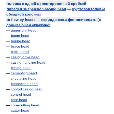
головка с одной цементировочной пробкой
threaded suspension casing head
—
муфтовая головка
обсадной колонны
to flow by heads
—
периодически фонтанировать (о
добывающей скважине)
—
auger-drill head
—
boom head
—
boring head
—
brace head
—
cable head
—
casing drive head
—
casing handling head
—
casing head
—
cementing head
—
circulating head
—
connection head
—
control casing head
—
control head
—
core head
—
core-cutting head
—
cutter head