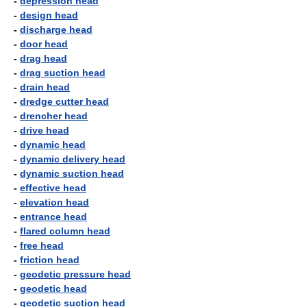
-
depression head
-
design head
-
discharge head
-
door head
-
drag head
-
drag suction head
-
drain head
-
dredge cutter head
-
drencher head
-
drive head
-
dynamic head
-
dynamic delivery head
-
dynamic suction head
-
effective head
-
elevation head
-
entrance head
-
flared column head
-
free head
-
friction head
-
geodetic pressure head
-
geodetic head
-
geodetic suction head