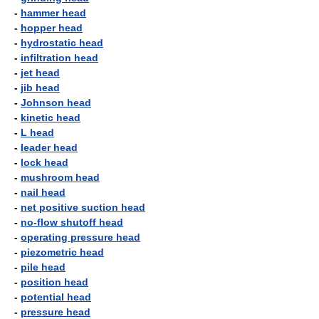
-
hammer head
-
hopper head
-
hydrostatic head
-
infiltration head
-
jet head
-
jib head
-
Johnson head
-
kinetic head
-
L head
-
leader head
-
lock head
-
mushroom head
-
nail head
-
net positive suction head
-
no-flow shutoff head
-
operating pressure head
-
piezometric head
-
pile head
-
position head
-
potential head
-
pressure head