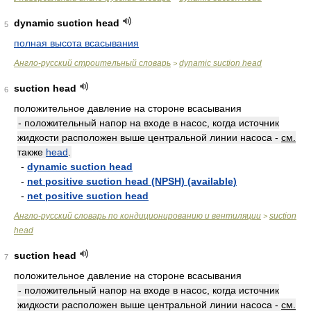
dynamic suction head
5
полная высота всасывания
Англо-русский строительный словарь
dynamic suction head
>
suction head
6
положительное давление на стороне всасывания
- положительный напор на входе в насос, когда источник
жидкости расположен выше центральной линии насоса -
см.
также
head
.
-
dynamic suction head
-
net positive suction head (NPSH) (available)
-
net positive suction head
Англо-русский словарь по кондиционированию и вентиляции
suction
>
head
suction head
7
положительное давление на стороне всасывания
- положительный напор на входе в насос, когда источник
жидкости расположен выше центральной линии насоса -
см.