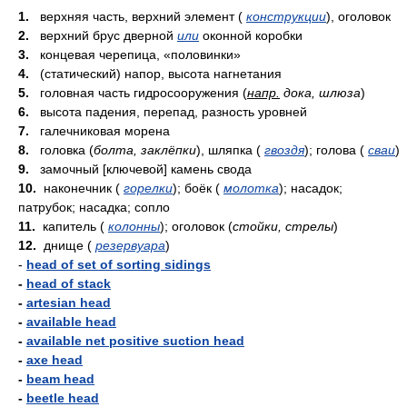
1.
верхняя часть, верхний элемент (
конструкции
), оголовок
2.
верхний брус дверной
или
оконной коробки
3.
концевая черепица, «половинки»
4.
(статический) напор, высота нагнетания
5.
головная часть гидросооружения (
напр.
дока, шлюза
)
6.
высота падения, перепад, разность уровней
7.
галечниковая морена
8.
головка (
болта, заклёпки
), шляпка (
гвоздя
); голова (
сваи
)
9.
замочный [ключевой] камень свода
10.
наконечник (
горелки
); боёк (
молотка
); насадок;
патрубок; насадка; сопло
11.
капитель (
колонны
); оголовок (
стойки, стрелы
)
12.
днище (
резервуара
)
-
head of set of sorting sidings
-
head of stack
-
artesian head
-
available head
-
available net positive suction head
-
axe head
-
beam head
-
beetle head