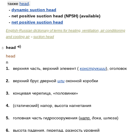
также
head
.
-
dynamic suction head
- net positive suction head (NPSH) (available)
-
net positive suction head
English-Russian dictionary of terms for heating, ventilation, air conditioning
and cooling air
suction head
>
head
8
head
n
1.
верхняя часть, верхний элемент (
конструкции
), оголовок
2.
верхний брус дверной
или
оконной коробки
3.
концевая черепица, «половинки»
4.
(статический) напор, высота нагнетания
5.
головная часть гидросооружения (
напр.
дока, шлюза
)
6.
высота падения, перепад, разность уровней