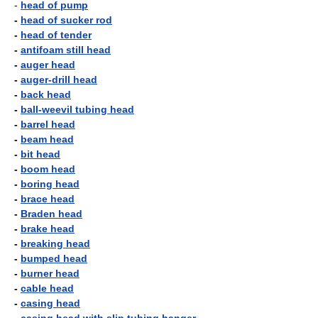
-
head of pump
-
head of sucker rod
-
head of tender
-
antifoam still head
-
auger head
-
auger-drill head
-
back head
-
ball-weevil tubing head
-
barrel head
-
beam head
-
bit head
-
boom head
-
boring head
-
brace head
-
Braden head
-
brake head
-
breaking head
-
bumped head
-
burner head
-
cable head
-
casing head