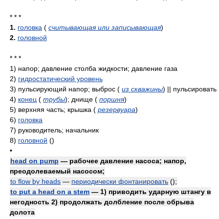
* * *
1.
головка
(
считывающая или записывающая
)
2.
головной
* * *
1)
напор; давление столба жидкости; давление газа
2)
гидростатический уровень
3)
пульсирующий напор; выброс
(
из скважины
)
|| пульсировать
4)
конец
(
трубы
)
; днище
(
поршня
)
5)
верхняя часть; крышка
(
резервуара
)
6)
головка
7)
руководитель; начальник
8)
головной
()
•
head on pump
— рабочее давление насоса; напор,
преодолеваемый насосом;
to flow by heads
—
периодически фонтанировать
()
;
to put a head on a stem
— 1) приводить ударную штангу в
негодность 2) продолжать долбление после обрыва
долота