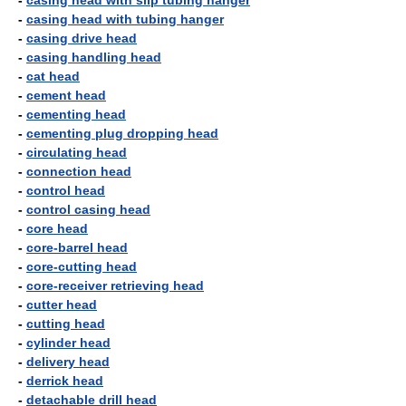
-
casing head with slip tubing hanger
-
casing head with tubing hanger
-
casing drive head
-
casing handling head
-
cat head
-
cement head
-
cementing head
-
cementing plug dropping head
-
circulating head
-
connection head
-
control head
-
control casing head
-
core head
-
core-barrel head
-
core-cutting head
-
core-receiver retrieving head
-
cutter head
-
cutting head
-
cylinder head
-
delivery head
-
derrick head
-
detachable drill head