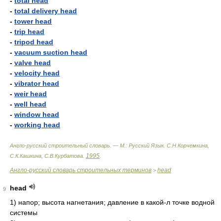
-
total head
-
total delivery head
-
tower head
-
trip head
-
tripod head
-
vacuum suction head
-
valve head
-
velocity head
-
vibrator head
-
weir head
-
well head
-
window head
-
working head
Англо-русский строительный словарь. — М.: Русский Язык
.
С.Н.Корчемкина,
1995
С.К.Кашкина, С.В.Курбатова
.
.
Англо-русский словарь строительных терминов
head
>
head
9
1)
напор; высота нагнетания; давление в какой-л точке водной
системы