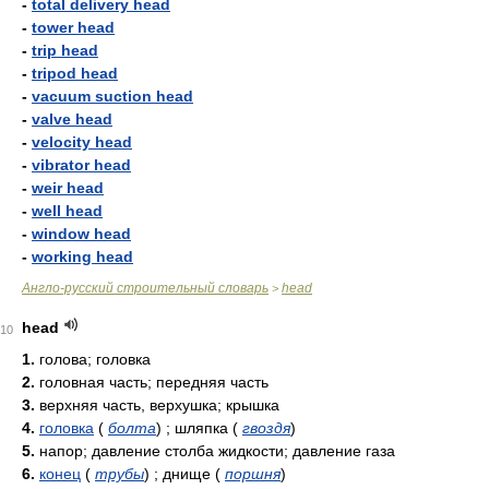
-
total delivery head
-
tower head
-
trip head
-
tripod head
-
vacuum suction head
-
valve head
-
velocity head
-
vibrator head
-
weir head
-
well head
-
window head
-
working head
Англо-русский строительный словарь
head
>
head
10
1.
голова; головка
2.
головная часть; передняя часть
3.
верхняя часть, верхушка; крышка
4.
головка
(
болта
)
; шляпка
(
гвоздя
)
5.
напор; давление столба жидкости; давление газа
6.
конец
(
трубы
)
; днище
(
поршня
)