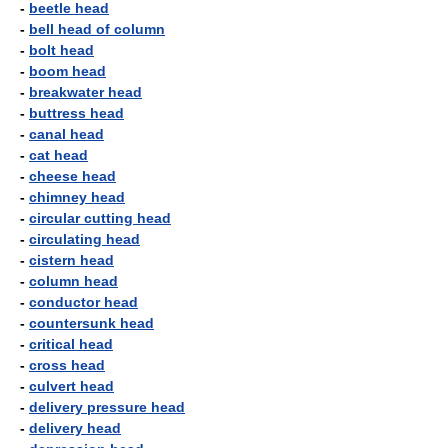
-
beetle head
-
bell head of column
-
bolt head
-
boom head
-
breakwater head
-
buttress head
-
canal head
-
cat head
-
cheese head
-
chimney head
-
circular cutting head
-
circulating head
-
cistern head
-
column head
-
conductor head
-
countersunk head
-
critical head
-
cross head
-
culvert head
-
delivery pressure head
-
delivery head