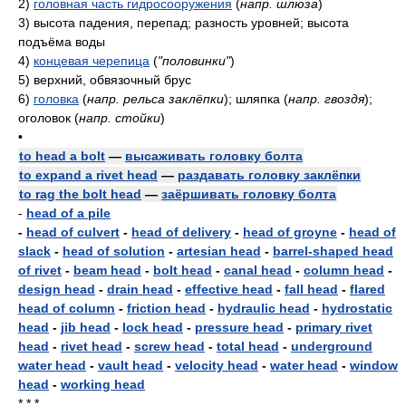
2)
головная часть гидросооружения
(
напр. шлюза
)
3)
высота падения, перепад; разность уровней; высота
подъёма воды
4)
концевая черепица
(
"половинки"
)
5)
верхний, обвязочный брус
6)
головка
(
напр. рельса заклёпки
)
; шляпка
(
напр. гвоздя
)
;
оголовок
(
напр. стойки
)
•
to head a bolt
—
высаживать головку болта
to expand a rivet head
—
раздавать головку заклёпки
to rag the bolt head
—
заёршивать головку болта
-
head of a pile
-
head of culvert
-
head of delivery
-
head of groyne
-
head of
slack
-
head of solution
-
artesian head
-
barrel-shaped head
of rivet
-
beam head
-
bolt head
-
canal head
-
column head
-
design head
-
drain head
-
effective head
-
fall head
-
flared
head of column
-
friction head
-
hydraulic head
-
hydrostatic
head
-
jib head
-
lock head
-
pressure head
-
primary rivet
head
-
rivet head
-
screw head
-
total head
-
underground
water head
-
vault head
-
velocity head
-
water head
-
window
head
-
working head
* * *