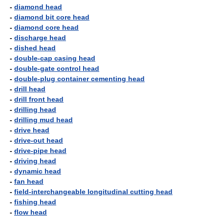
-
diamond head
-
diamond bit core head
-
diamond core head
-
discharge head
-
dished head
-
double-cap casing head
-
double-gate control head
-
double-plug container cementing head
-
drill head
-
drill front head
-
drilling head
-
drilling mud head
-
drive head
-
drive-out head
-
drive-pipe head
-
driving head
-
dynamic head
-
fan head
-
field-interchangeable longitudinal cutting head
-
fishing head
-
flow head