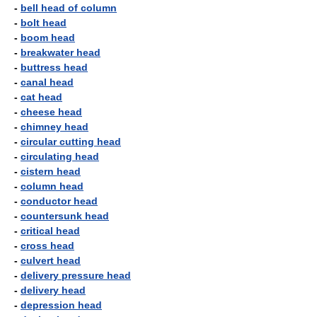
-
bell head of column
-
bolt head
-
boom head
-
breakwater head
-
buttress head
-
canal head
-
cat head
-
cheese head
-
chimney head
-
circular cutting head
-
circulating head
-
cistern head
-
column head
-
conductor head
-
countersunk head
-
critical head
-
cross head
-
culvert head
-
delivery pressure head
-
delivery head
-
depression head