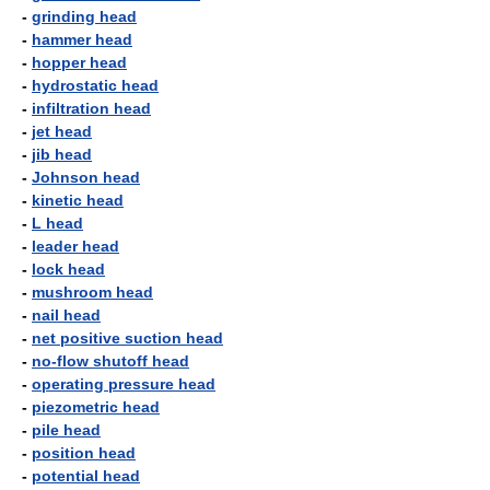
-
grinding head
-
hammer head
-
hopper head
-
hydrostatic head
-
infiltration head
-
jet head
-
jib head
-
Johnson head
-
kinetic head
-
L head
-
leader head
-
lock head
-
mushroom head
-
nail head
-
net positive suction head
-
no-flow shutoff head
-
operating pressure head
-
piezometric head
-
pile head
-
position head
-
potential head