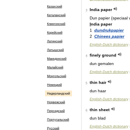
Казахский
India
paper
3
Каталанский
Dun
papier
{
speciaal
I
ndia
paper
Клингонский
1
dundrukpapier
Корейский
2
Chinees
papier
Латинский
English
-
Dutch
dictionary
Латышский
finely
ground
4
Македонский
dun
gemalen
Малайский
English
-
Dutch
dictionary
Монгольский
thin
hair
5
Немецкий
dun
haar
Нидерландский
English
-
Dutch
dictionary
Норвежский
thin
sheet
6
Персидский
dun
blad
Португальский
English
-
Dutch
dictionary
Русский