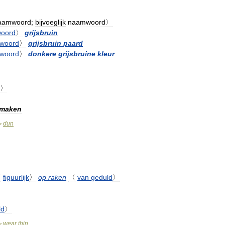
aamwoord
;
bijvoeglijk
naamwoord〉
oord
〉
grijsbruin
woord
〉
grijsbruin
paard
woord
〉
donkere
grijsbruine
kleur
d〉
maken
dun
>
〈
figuurlijk
〉
op
raken
〈
van
geduld
〉
ld
〉
wear
thin
>