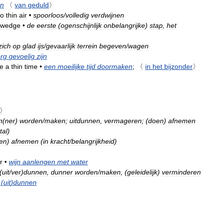
en
〈
van
geduld
〉
to
thin
air
•
spoorloos
/
volledig
verdwijnen
wedge
•
de
eerste
(
ogenschijnlijk
onbelangrijke
)
stap
,
het
zich
op
glad
ijs
/
gevaarlijk
terrein
begeven
/
wagen
rg
gevoelig
zijn
e
a
thin
time
•
een
moeilijke
tijd
doormaken
;
〈
in
het
bijzonder
〉
d〉
n
(
ner
)
worden
/
maken
;
uitdunnen
,
vermageren
; (
doen
)
afnemen
tal
)
en
)
afnemen
(
in
kracht
/
belangrijkheid
)
r
•
wijn
aanlengen
met
water
(
uit
/
ver
)
dunnen
,
dunner
worden
/
maken
, (
geleidelijk
)
verminderen
(
uit
)
dunnen