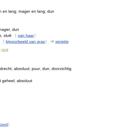
n
en
lang
;
mager
en
lang
;
dun
〉
mager
,
dun
p
,
sluik
〈
van
haar
〉
〈
bijvoorbeeld
van
gras
〉
⇒
sprietig
lank
>
odrecht
;
absoluut
;
puur
;
dun
;
doorzichtig
t
geheel
;
absoluut
oord
〉