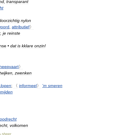
nd
,
transparant
ht
doorzichtig
nylon
oord
,
attributief
〉
r
,
je
reinste
nse
•
dat
is
kklare
onzin
!
heepvaart
〉
twijken
,
zwenken
lopen
;
〈
informeel
〉
'
m
smeren
mijden
loodrecht
echt
,
volkomen
sheer
>