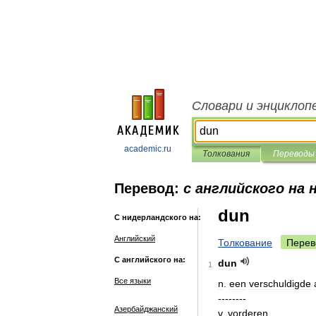
Словари и энциклоп
academic.ru
Толкования
Переводы
Перевод:
с английского на 
dun
С нидерландского на:
Английский
Толкование
Перев
С английского на:
dun
1
Все языки
n
.
een
verschuldigde
--------
Азербайджанский
v
.
vorderen