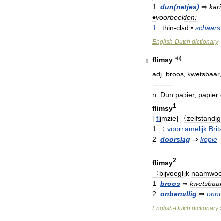
1
dun
(
netjes
)
⇒
kar
♦
voorbeelden:
1
thin
-
clad
•
schaars
English
-
Dutch
dictionary
flimsy
8
adj
.
broos
,
kwetsbaar
--------
n
.
Dun
papier
,
papier
1
flimsy
[
fl
i
mzie
]
〈zelfstandig
1
〈
voornamelijk
Brit
2
doorslag
⇒
kopie
————————
2
flimsy
〈bijvoeglijk
naamwoo
1
broos
⇒
kwetsbaa
2
onbenullig
⇒
onno
English
-
Dutch
dictionary