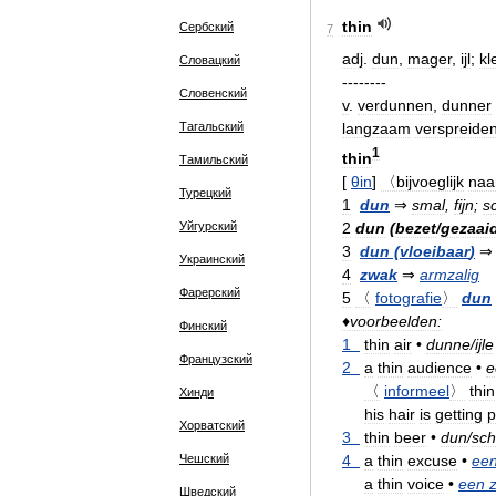
thin
Сербский
7
adj
.
dun
,
mager
,
ijl
;
kl
Словацкий
--------
Словенский
v
.
verdunnen
,
dunner
Тагальский
langzaam
verspreide
1
thin
Тамильский
[
θin
]
〈bijvoeglijk
naa
Турецкий
1
dun
⇒
smal
,
fijn
;
s
2
dun
(
bezet
/
gezaai
Уйгурский
3
dun
(
vloeibaar
)
Украинский
4
zwak
⇒
armzalig
Фарерский
5
〈
fotografie
〉
dun
♦
voorbeelden:
Финский
1
thin
air
•
dunne
/
ijle
Французский
2
a
thin
audience
•
e
〈
informeel
〉
thin
Хинди
his
hair
is
getting
p
Хорватский
3
thin
beer
•
dun
/
sch
4
a
thin
excuse
•
ee
Чешский
a
thin
voice
•
een
Шведский