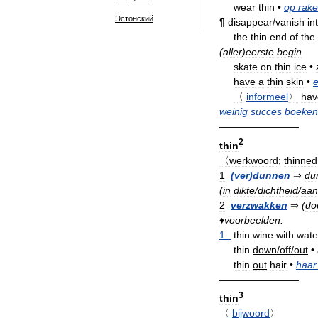
wear
thin
•
op
rak
Эстонский
¶
disappear
/
vanish
in
the
thin
end
of
the
(
aller
)
eerste
begin
skate
on
thin
ice
•
have
a
thin
skin
•
e
〈
informeel
〉
hav
weinig
succes
boeken
————————
2
thin
〈werkwoord
;
thinne
1
(
ver
)
dunnen
⇒
du
(
in
dikte
/
dichtheid
/
aan
2
verzwakken
⇒
(
do
♦
voorbeelden:
1
thin
wine
with
wate
thin
down
/
off
/
out
•
thin
out
hair
•
haar
————————
3
thin
〈
bijwoord
〉