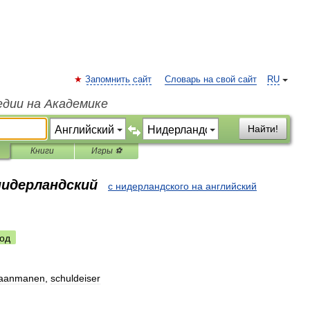
Запомнить сайт
Словарь на свой сайт
RU
едии на Академике
Найти!
Книги
Игры ⚽
нидерландский
с нидерландского на английский
од
aanmanen
,
schuldeiser