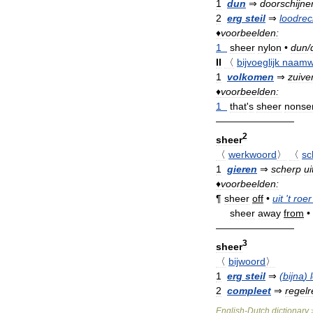
1
dun
⇒
doorschijne
2
erg
steil
⇒
loodrec
♦
voorbeelden:
1
sheer
nylon
•
dun
/
II
〈
bijvoeglijk
naamw
1
volkomen
⇒
zuive
♦
voorbeelden:
1
that
'
s
sheer
nonse
————————
2
sheer
〈
werkwoord
〉
〈
sc
1
gieren
⇒
scherp
ui
♦
voorbeelden:
¶
sheer
off
•
uit
'
t
roer
sheer
away
from
•
————————
3
sheer
〈
bijwoord
〉
1
erg
steil
⇒
(
bijna
)
2
compleet
⇒
regelr
English
-
Dutch
dictionary