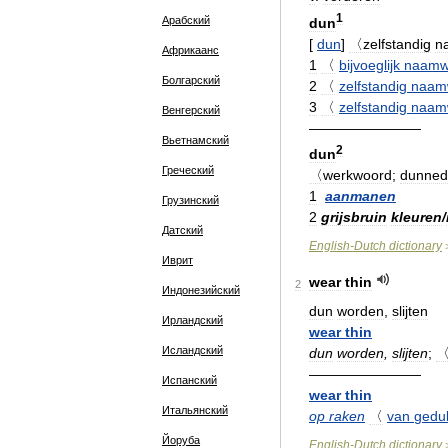
1
Арабский
dun
[
dun
]
〈zelfstandig
n
Африкаанс
1
〈
bijvoeglijk
naamw
Болгарский
2
〈
zelfstandig
naam
3
〈
zelfstandig
naam
Венгерский
————————
Вьетнамский
2
dun
Греческий
〈werkwoord
;
dunne
1
aanmanen
Грузинский
2
grijsbruin
kleuren
/
Датский
English
-
Dutch
dictionary
Иврит
wear
thin
2
Индонезийский
dun
worden
,
slijten
Ирландский
wear
thin
Исландский
dun
worden
,
slijten
;
————————
Испанский
wear
thin
Итальянский
op
raken
〈
van
gedu
Йоруба
English
-
Dutch
dictionary