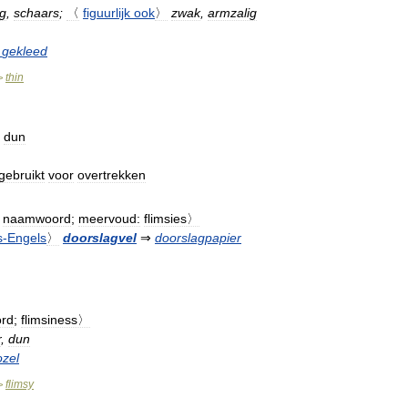
ig
,
schaars
;
〈
figuurlijk
ook
〉
zwak
,
armzalig
gekleed
thin
>
,
dun
gebruikt
voor
overtrekken
naamwoord
;
meervoud:
flimsies〉
s
-
Engels
〉
doorslagvel
⇒
doorslagpapier
rd
;
flimsiness〉
r
,
dun
zel
flimsy
>