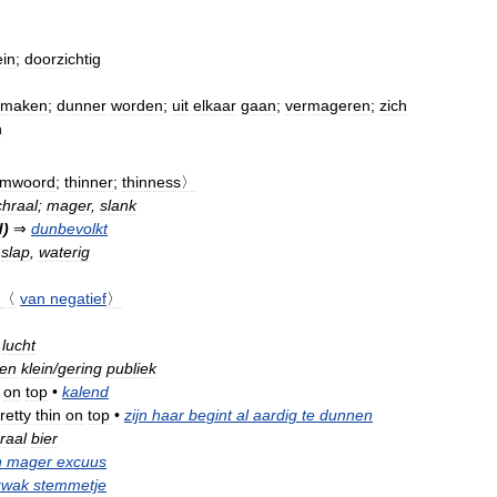
ein
;
doorzichtig
maken
;
dunner
worden
;
uit
elkaar
gaan
;
vermageren
;
zich
n
mwoord
;
thinner
;
thinness〉
chraal
;
mager
,
slank
d
)
⇒
dunbevolkt
⇒
slap
,
waterig
〈
van
negatief
〉
lucht
en
klein
/
gering
publiek
on
top
•
kalend
retty
thin
on
top
•
zijn
haar
begint
al
aardig
te
dunnen
raal
bier
n
mager
excuus
zwak
stemmetje