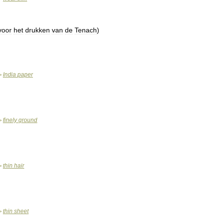
voor
het
drukken
van
de
Tenach
)
India
paper
>
finely
ground
>
thin
hair
>
thin
sheet
>