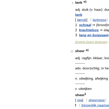
lank
9
adj
.
sluik
(
v
.
haar
);
du
lank
[
længk
]
〈
lankness
1
schraal
⇒
(
brood
)
2
krachteloos
⇒
sla
3
lang
en
buigzaam
English
-
Dutch
dictionary
sheer
10
adj
.
ragfijn
;
kklaar
;
lo
--------
adv
.
doorzichtig
;
in
he
--------
n
.
uitwijking
,
afwijking
--------
v
.
uitwijken
1
sheer
[
sjiə
]
〈
sheerness
〉
I
〈
bijvoeglijk
naamw