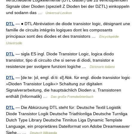
verschiedene Logikelemente (DTL Gatter) die zu verknüpfenden
Signale über Dioden (speziell Z Dioden bei der DZTL) einkoppeln
und sodann das …
Universal-Lexikon
DTL
— ● DTL Abréviation de diode transistor logic, désignant une
famille de circuits intégrés logiques dont les composants
principaux sont des diodes et des transistors …
Encyclopédie
Universelle
DTL
— sigla ES ingl. Diode Transistor Logic, logica diodo
transistor, tipo di circuito che si serve di diodi, transistor e
resistenze per svolgere funzioni logiche …
Dizionario italiano
DTL
— [de:te: |ɛl, engl. di:ti: ɛl] Abk. für engl. diode transistor logic
»Dioden Transistor Logik«> Schaltung zur digitalen
Signalverarbeitung, die hauptsächlich Dioden u. Transistoren
enthält (Informatik) …
Das große Fremdwörterbuch
DTL
— Die Abkürzung DTL steht für: Deutsche Textil Logistik
Diode Transistor Logik Deutsche Triathlonliga Deutsche Turnliga
Dutch Type Library Deutsche Tinnitus Liga Dynamic Template
Language, ein proprietäres Dateiformat von Adobe Dreamweaver
Siehe… …
Deutsch Wikipedia