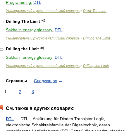
Programming:
DTL
Универсальный русско-английский словарь
Draw The Line
>
Drilling The Limit
19
Sakhalin energy glossary:
DTL
Универсальный русско-английский словарь
Drilling The Limit
>
Drilling the Limit
20
Sakhalin energy glossary:
DTL
Универсальный русско-английский словарь
Drilling the Limit
>
Страницы
Следующая
→
1
2
3
См. также в других словарях:
DTL
— DTL, Abkürzung für Diọden Transịstor Logik,
elektronische Schaltkreisfamilie der Digitaltechnik, deren