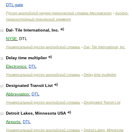
DTL gate
Русско-английский научно-технический словарь Масловского
диодно-
>
транзисторный логический элемент
Dal- Tile International, Inc.
10
NYSE.
DTL
Универсальный русско-английский словарь
Dal- Tile International, Inc.
>
Delay time multiplier
11
Electronics:
DTL
Универсальный русско-английский словарь
Delay time multiplier
>
Designated Transit List
12
Abbreviation:
DTL
Универсальный русско-английский словарь
Designated Transit List
>
Detroit Lakes, Minnesota USA
13
Airports:
DTL
Универсальный русско-английский словарь
Detroit Lakes, Minnesota
>