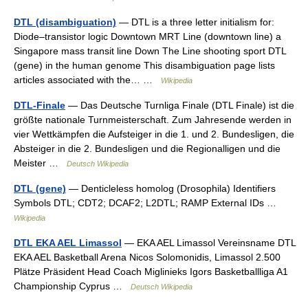
DTL (disambiguation)
— DTL is a three letter initialism for:
Diode–transistor logic Downtown MRT Line (downtown line) a
Singapore mass transit line Down The Line shooting sport DTL
(gene) in the human genome This disambiguation page lists
articles associated with the… …
Wikipedia
DTL-Finale
— Das Deutsche Turnliga Finale (DTL Finale) ist die
größte nationale Turnmeisterschaft. Zum Jahresende werden in
vier Wettkämpfen die Aufsteiger in die 1. und 2. Bundesligen, die
Absteiger in die 2. Bundesligen und die Regionalligen und die
Meister …
Deutsch Wikipedia
DTL (gene)
— Denticleless homolog (Drosophila) Identifiers
Symbols DTL; CDT2; DCAF2; L2DTL; RAMP External IDs …
Wikipedia
DTL EKA AEL Limassol
— EKA AEL Limassol Vereinsname DTL
EKA AEL Basketball Arena Nicos Solomonidis, Limassol 2.500
Plätze Präsident Head Coach Miglinieks Igors Basketballliga A1
Championship Cyprus …
Deutsch Wikipedia