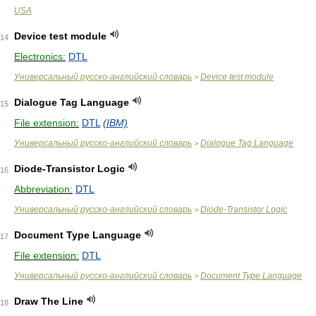
USA
Device test module
14
Electronics:
DTL
Универсальный русско-английский словарь
Device test module
>
Dialogue Tag Language
15
File extension:
DTL
(IBM)
Универсальный русско-английский словарь
Dialogue Tag Language
>
Diode-Transistor Logic
16
Abbreviation:
DTL
Универсальный русско-английский словарь
Diode-Transistor Logic
>
Document Type Language
17
File extension:
DTL
Универсальный русско-английский словарь
Document Type Language
>
Draw The Line
18