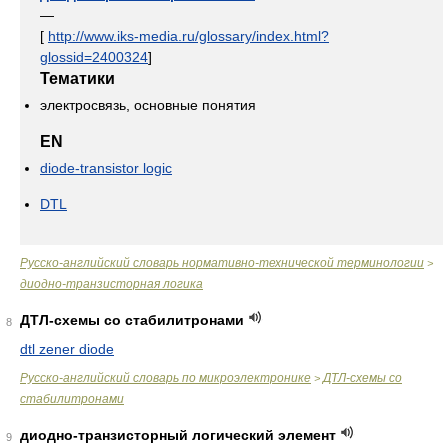
—
[
http://www.iks-media.ru/glossary/index.html?
glossid=2400324
]
Тематики
электросвязь, основные понятия
EN
diode-transistor logic
DTL
Русско-английский словарь нормативно-технической терминологии
>
диодно-транзисторная логика
ДТЛ-схемы со стабилитронами
8
dtl zener diode
Русско-английский словарь по микроэлектронике
ДТЛ-схемы со
>
стабилитронами
диодно-транзисторный логический элемент
9