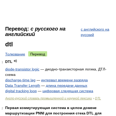
Перевод:
с русского на
с английского на
английский
русский
dtl
Толкование
Перевод
DTL
1
diode-transistor logic
—
диодно-транзисторная логика, ДТЛ-
схема
discharge-time lag
—
интервал времени разряда
Data Transfer Length
—
длина передачи данных
digital tracking loop
—
цифровая следящая система
Англо-русский словарь промышленной и научной лексики
DTL
>
Первая коммутирующая система в целом домене
2
маршрутизации PNNI для построения стека DTL для