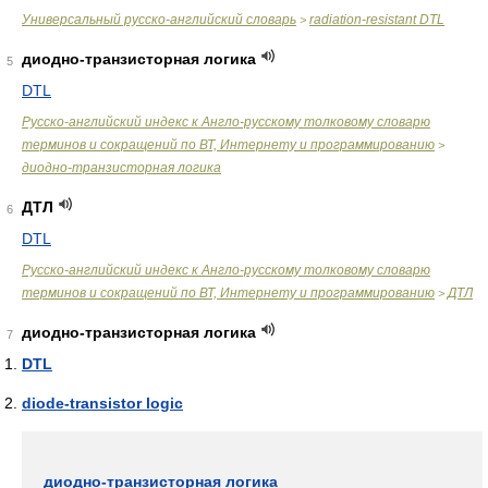
Универсальный русско-английский словарь
radiation-resistant DTL
>
диодно-транзисторная логика
5
DTL
Русско-английский индекс к Англо-русскому толковому словарю
терминов и сокращений по ВТ, Интернету и программированию
>
диодно-транзисторная логика
ДТЛ
6
DTL
Русско-английский индекс к Англо-русскому толковому словарю
терминов и сокращений по ВТ, Интернету и программированию
ДТЛ
>
диодно-транзисторная логика
7
DTL
diode-transistor logic
диодно-транзисторная логика