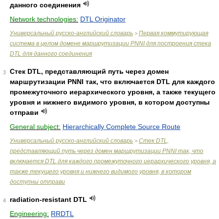
данного соединения
Network technologies:
DTL Originator
Универсальный русско-английский словарь
Первая коммутирующая
>
система в целом домене маршрутизации PNNI для построения стека
DTL для данного соединения
Стек DTL, представляющий путь через домен
3
маршрутизации PNNI так, что включается DTL для каждого
промежуточного иерархического уровня, а также текущего
уровня и нижнего видимого уровня, в котором доступны
отправи
General subject:
Hierarchically Complete Source Route
Универсальный русско-английский словарь
Стек DTL,
>
представляющий путь через домен маршрутизации PNNI так, что
включается DTL для каждого промежуточного иерархического уровня, а
также текущего уровня и нижнего видимого уровня, в котором
доступны отправи
radiation-resistant DTL
4
Engineering:
RRDTL