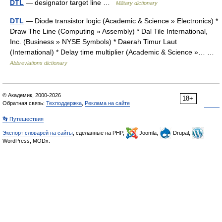
DTL
— designator target line …
Military dictionary
DTL
— Diode transistor logic (Academic & Science » Electronics) *
Draw The Line (Computing » Assembly) * Dal Tile International,
Inc. (Business » NYSE Symbols) * Daerah Timur Laut
(International) * Delay time multiplier (Academic & Science »… …
Abbreviations dictionary
© Академик, 2000-2026
18+
Обратная связь:
Техподдержка
,
Реклама на сайте
👣 Путешествия
Экспорт словарей на сайты
, сделанные на PHP,
Joomla,
Drupal,
WordPress, MODx.