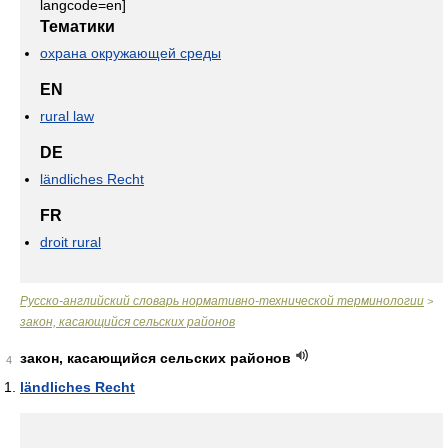
langcode=en]
Тематики
охрана окружающей среды
EN
rural law
DE
ländliches Recht
FR
droit rural
Русско-английский словарь нормативно-технической терминологии
>
закон, касающийся сельских районов
закон, касающийся сельских районов
4
ländliches Recht