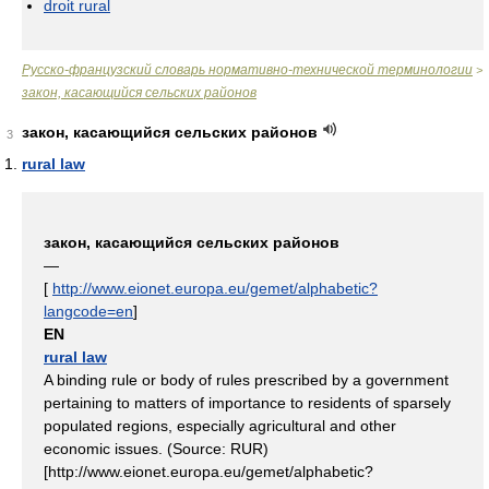
droit rural
Русско-французский словарь нормативно-технической терминологии
>
закон, касающийся сельских районов
закон, касающийся сельских районов
3
rural law
закон, касающийся сельских районов
—
[
http://www.eionet.europa.eu/gemet/alphabetic?
langcode=en
]
EN
rural law
A binding rule or body of rules prescribed by a government
pertaining to matters of importance to residents of sparsely
populated regions, especially agricultural and other
economic issues. (Source: RUR)
[http://www.eionet.europa.eu/gemet/alphabetic?