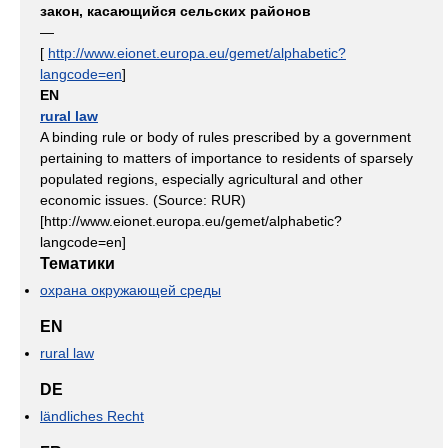
закон, касающийся сельских районов
—
[
http://www.eionet.europa.eu/gemet/alphabetic?
langcode=en
]
EN
rural law
A binding rule or body of rules prescribed by a government
pertaining to matters of importance to residents of sparsely
populated regions, especially agricultural and other
economic issues. (Source: RUR)
[http://www.eionet.europa.eu/gemet/alphabetic?
langcode=en]
Тематики
охрана окружающей среды
EN
rural law
DE
ländliches Recht