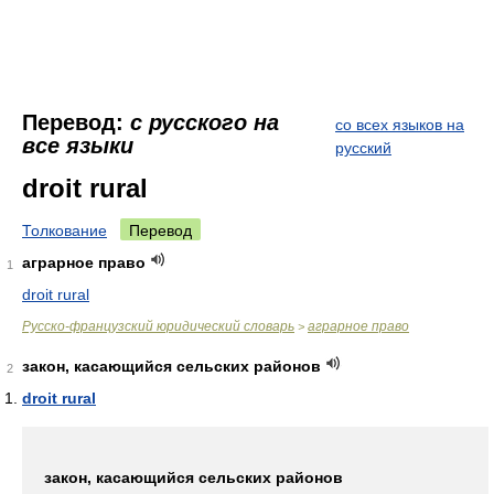
Перевод:
с русского на
со всех языков на
все языки
русский
droit rural
Толкование
Перевод
аграрное право
1
droit rural
Русско-французский юридический словарь
аграрное право
>
закон, касающийся сельских районов
2
droit rural
закон, касающийся сельских районов