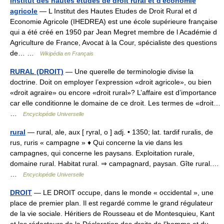
Institut des hautes études de droit rural et d'économie
agricole
— L Institut des Hautes Etudes de Droit Rural et d
Economie Agricole (IHEDREA) est une école supérieure française
qui a été créé en 1950 par Jean Megret membre de l Académie d
Agriculture de France, Avocat à la Cour, spécialiste des questions
de… …
Wikipédia en Français
RURAL (DROIT)
— Une querelle de terminologie divise la
doctrine. Doit on employer l’expression «droit agricole», ou bien
«droit agraire» ou encore «droit rural»? L’affaire est d’importance
car elle conditionne le domaine de ce droit. Les termes de «droit…
…
Encyclopédie Universelle
rural
— rural, ale, aux [ ryral, o ] adj. • 1350; lat. tardif ruralis, de
rus, ruris « campagne » ♦ Qui concerne la vie dans les
campagnes, qui concerne les paysans. Exploitation rurale,
domaine rural. Habitat rural. ⇒ campagnard, paysan. Gîte rural.…
…
Encyclopédie Universelle
DROIT
— LE DROIT occupe, dans le monde « occidental », une
place de premier plan. Il est regardé comme le grand régulateur
de la vie sociale. Héritiers de Rousseau et de Montesquieu, Kant