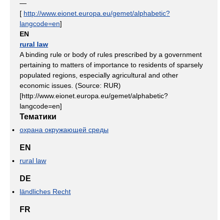
—
[
http://www.eionet.europa.eu/gemet/alphabetic?
langcode=en
]
EN
rural law
A binding rule or body of rules prescribed by a government
pertaining to matters of importance to residents of sparsely
populated regions, especially agricultural and other
economic issues. (Source: RUR)
[http://www.eionet.europa.eu/gemet/alphabetic?
langcode=en]
Тематики
охрана окружающей среды
EN
rural law
DE
ländliches Recht
FR