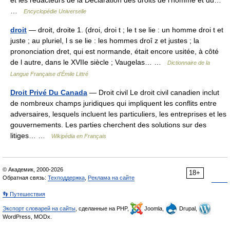
et les rédacteurs de la Déclaration des droits de l’homme et du…
…
Encyclopédie Universelle
droit
— droit, droite 1. (droi, droi t ; le t se lie : un homme droi t et
juste ; au pluriel, l s se lie : les hommes droî z et justes ; la
prononciation dret, qui est normande, était encore usitée, à côté
de l autre, dans le XVIIe siècle ; Vaugelas… …
Dictionnaire de la
Langue Française d'Émile Littré
Droit Privé Du Canada
— Droit civil Le droit civil canadien inclut
de nombreux champs juridiques qui impliquent les conflits entre
adversaires, lesquels incluent les particuliers, les entreprises et les
gouvernements. Les parties cherchent des solutions sur des
litiges… …
Wikipédia en Français
© Академик, 2000-2026
18+
Обратная связь:
Техподдержка
,
Реклама на сайте
👣 Путешествия
Экспорт словарей на сайты
, сделанные на PHP,
Joomla,
Drupal,
WordPress, MODx.