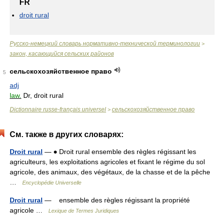
FR
droit rural
Русско-немецкий словарь нормативно-технической терминологии
>
закон, касающийся сельских районов
сельскохозяйственное право
5
adj
law.
Dr, droit rural
Dictionnaire russe-français universel
сельскохозяйственное право
>
См. также в других словарях:
Droit rural
— ● Droit rural ensemble des règles régissant les
agriculteurs, les exploitations agricoles et fixant le régime du sol
agricole, des animaux, des végétaux, de la chasse et de la pêche
…
Encyclopédie Universelle
Droit rural
— ensemble des règles régissant la propriété
agricole …
Lexique de Termes Juridiques