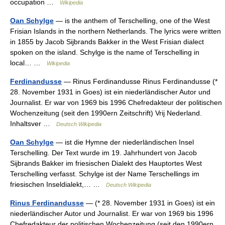
occupation …
Wikipedia
Oan Schylge
— is the anthem of Terschelling, one of the West
Frisian Islands in the northern Netherlands. The lyrics were written
in 1855 by Jacob Sijbrands Bakker in the West Frisian dialect
spoken on the island. Schylge is the name of Terschelling in
local… …
Wikipedia
Ferdinandusse
— Rinus Ferdinandusse Rinus Ferdinandusse (*
28. November 1931 in Goes) ist ein niederländischer Autor und
Journalist. Er war von 1969 bis 1996 Chefredakteur der politischen
Wochenzeitung (seit den 1990ern Zeitschrift) Vrij Nederland.
Inhaltsver …
Deutsch Wikipedia
Oan Schylge
— ist die Hymne der niederländischen Insel
Terschelling. Der Text wurde im 19. Jahrhundert von Jacob
Sijbrands Bakker im friesischen Dialekt des Hauptortes West
Terschelling verfasst. Schylge ist der Name Terschellings im
friesischen Inseldialekt,… …
Deutsch Wikipedia
Rinus Ferdinandusse
— (* 28. November 1931 in Goes) ist ein
niederländischer Autor und Journalist. Er war von 1969 bis 1996
Chefredakteur der politischen Wochenzeitung (seit den 1990ern