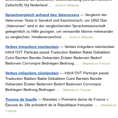
Zeitschrift) Vrij Nederland …
Deutsch Wikipedia
Sprachvergleich anhand des Vaterunsers
— Vergleich der
Vaterunser Texte in Sanskrit und Kaschmirisch, um 1850 Das
„Vaterunser“ wird in der vergleichenden Sprachwissenschaft
gelegentlich zu Hilfe gezogen, um verwandte Idiome miteinander
zu vergleichen. Inhaltsverzeichnis …
Deutsch Wikipedia
Verbes irreguliers neerlandais
— Verbes irréguliers néerlandais
Infinif OVT Participe passé Traduction Bakken Bakte Gebakken
Cuire Barsten Barstte Gebarsten Éclater Bederven Bedorf
Bedorven Corrompre Bedriegen Bedroog …
Wikipédia en Français
Verbes irréguliers néerlandais
— Infinif OVT Participe passé
Traduction Bakken Bakte Gebakken Cuire Barsten Barstte
Gebarsten Éclater Bederven Bedorf Bedorven Corrompre
Bedriegen Bedroog Bedrogen …
Wikipédia en Français
Yvonne de Gaulle
— Mandats « Première dame de France »
Épouse du 18e président de la République française …
Wikipédia en
Français