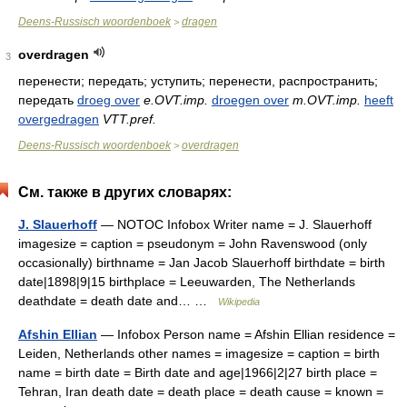
Deens-Russisch woordenboek
dragen
>
overdragen
3
перенести; передать; уступить; перенести, распространить;
передать
droeg over
e.OVT.imp.
droegen over
m.OVT.imp.
heeft
overgedragen
VTT.pref.
Deens-Russisch woordenboek
overdragen
>
См. также в других словарях:
J. Slauerhoff
— NOTOC Infobox Writer name = J. Slauerhoff
imagesize = caption = pseudonym = John Ravenswood (only
occasionally) birthname = Jan Jacob Slauerhoff birthdate = birth
date|1898|9|15 birthplace = Leeuwarden, The Netherlands
deathdate = death date and… …
Wikipedia
Afshin Ellian
— Infobox Person name = Afshin Ellian residence =
Leiden, Netherlands other names = imagesize = caption = birth
name = birth date = Birth date and age|1966|2|27 birth place =
Tehran, Iran death date = death place = death cause = known =