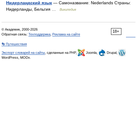
Нидерландский язык
— Самоназвание: Nederlands Страны:
Нидерланды, Бельгия …
Википедия
© Академик, 2000-2026
18+
Обратная связь:
Техподдержка
,
Реклама на сайте
👣 Путешествия
Экспорт словарей на сайты
, сделанные на PHP,
Joomla,
Drupal,
WordPress, MODx.