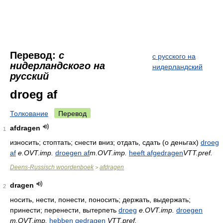
Перевод:
с
с русского на
нидерландского на
нидерландский
русский
droeg af
Толкование
Перевод
afdragen
1
износить; стоптать; снести вниз; отдать, сдать (о деньгах)
droeg
af
e.OVT.imp.
droegen af
m.OVT.imp.
heeft afgedragen
VTT.pref.
Deens-Russisch woordenboek
afdragen
>
dragen
2
носить, нести, понести, поносить; держать, выдержать;
принести; перенести, вытерпеть
droeg
e.OVT.imp.
droegen
m.OVT.imp.
hebben gedragen
VTT.pref.