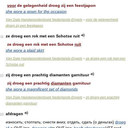
voor
de gelegenheid droeg zij een feestjapon
she wore a gown for the occasion
Van Dale Handwoordenboek Nederlands-Engels
voor de gelegenheid
>
droeg zij een feestjapon
ze droeg een rok met een Schotse ruit
11
ze droeg een rok met een Schotse
ruit
she wore a plaid skirt
Van Dale Handwoordenboek Nederlands-Engels
ze droeg een rok met een
>
Schotse ruit
zij droeg een prachtig diamanten garnituur
12
zij droeg een prachtig
diamanten
garnituur
she wore a magnificent set of diamonds
Van Dale Handwoordenboek Nederlands-Engels
zij droeg een prachtig
>
diamanten garnituur
afdragen
13
износить; стоптать; снести вниз; отдать, сдать (о деньгах)
droeg