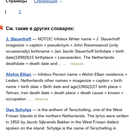
Страницы
Следующая
→
1
2
См. также в других словарях:
J. Slauerhoff
— NOTOC Infobox Writer name = J. Slauerhoff
imagesize = caption = pseudonym = John Ravenswood (only
occasionally) birthname = Jan Jacob Slauerhoff birthdate = birth
date|1898|9|15 birthplace = Leeuwarden, The Netherlands
deathdate = death date and… …
Wikipedia
Afshin Ellian
— Infobox Person name = Afshin Ellian residence =
Leiden, Netherlands other names = imagesize = caption = birth
name = birth date = Birth date and age|1966|2|27 birth place =
Tehran, Iran death date = death place = death cause = known =
occupation …
Wikipedia
Oan Schylge
— is the anthem of Terschelling, one of the West
Frisian Islands in the northern Netherlands. The lyrics were written
in 1855 by Jacob Sijbrands Bakker in the West Frisian dialect
spoken on the island. Schylge is the name of Terschelling in