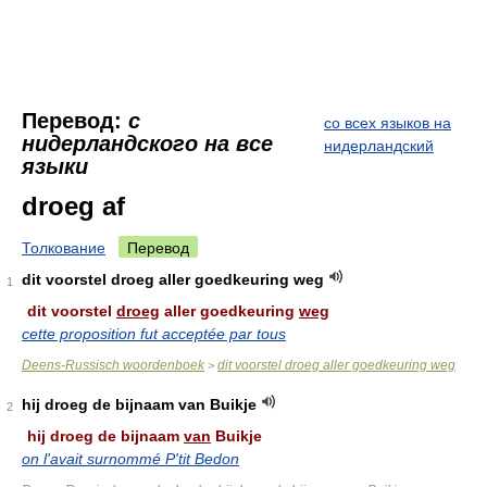
Перевод:
с
со всех языков на
нидерландского на все
нидерландский
языки
droeg af
Толкование
Перевод
dit voorstel droeg aller goedkeuring weg
1
dit voorstel
droeg
aller goedkeuring
weg
cette proposition fut acceptée par tous
Deens-Russisch woordenboek
dit voorstel droeg aller goedkeuring weg
>
hij droeg de bijnaam van Buikje
2
hij droeg de bijnaam
van
Buikje
on l'avait surnommé P'tit Bedon