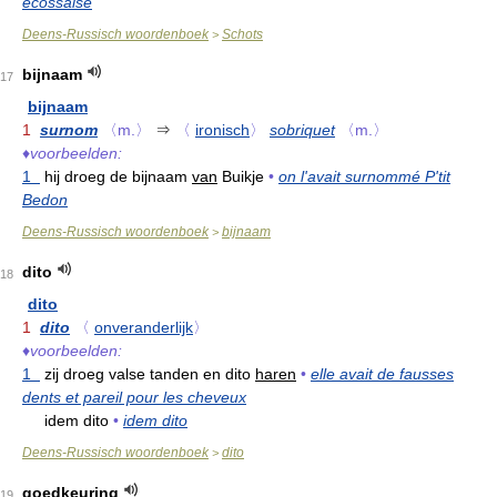
écossaise
Deens-Russisch woordenboek
Schots
>
bijnaam
17
bijnaam
1
surnom
〈m.〉
⇒
〈
ironisch
〉
sobriquet
〈m.〉
♦
voorbeelden:
1
hij droeg de bijnaam
van
Buikje
•
on l'avait surnommé P'tit
Bedon
Deens-Russisch woordenboek
bijnaam
>
dito
18
dito
1
dito
〈
onveranderlijk
〉
♦
voorbeelden:
1
zij droeg valse tanden en dito
haren
•
elle avait de fausses
dents et pareil pour les cheveux
idem dito
•
idem dito
Deens-Russisch woordenboek
dito
>
goedkeuring
19