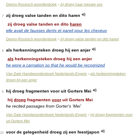
Deens-Russisch woordenboek
zij droeg haar nieuwe vos
>
zij droeg valse tanden en dito haren
7
zij droeg valse tanden en dito
haren
elle avait de fausses dents et pareil pour les cheveux
Deens-Russisch woordenboek
zij droeg valse tanden en dito haren
>
als herkenningsteken droeg hij een anjer
8
als
herkenningsteken droeg hij een anjer
he wore a carnation so that he would be recognized
Van Dale Handwoordenboek Nederlands-Engels
als herkenningsteken
>
droeg hij een anjer
hij droeg fragmenten voor uit Gorters Mei
9
hij
droeg
fragmenten
voor
uit Gorters Mei
he recited passages from Gorter's ‘Mei’
Van Dale Handwoordenboek Nederlands-Engels
hij droeg fragmenten voor
>
uit Gorters Mei
voor de gelegenheid droeg zij een feestjapon
10