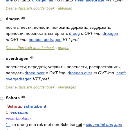
af
e.OVT.imp.
droegen af
m.OVT.imp.
heeft afgedragen
VTT.pref.
Deens-Russisch woordenboek
afdragen
>
dragen
14
носить, нести, понести, поносить; держать, выдержать;
принести; перенести, вытерпеть
droeg
e.OVT.imp.
droegen
m.OVT.imp.
hebben gedragen
VTT.pref.
Deens-Russisch woordenboek
dragen
>
overdragen
15
перенести; передать; уступить; перенести, распространить;
передать
droeg over
e.OVT.imp.
droegen over
m.OVT.imp.
heeft
overgedragen
VTT.pref.
Deens-Russisch woordenboek
overdragen
>
Schots
16
Schots,
schotsbont
1
écossais
♦
voorbeelden:
1
ze droeg een rok met een Schotse
ruit
•
elle portait une jupe