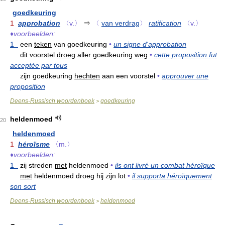
goedkeuring
1
approbation
〈v.〉
⇒
〈
van verdrag
〉
ratification
〈v.〉
♦
voorbeelden:
1
een
teken
van goedkeuring
•
un signe d'approbation
dit voorstel
droeg
aller goedkeuring
weg
•
cette proposition fut
acceptée par tous
zijn goedkeuring
hechten
aan een voorstel
•
approuver une
proposition
Deens-Russisch woordenboek
goedkeuring
>
heldenmoed
20
heldenmoed
1
héroïsme
〈m.〉
♦
voorbeelden:
1
zij streden
met
heldenmoed
•
ils ont livré un combat héroïque
met
heldenmoed droeg hij zijn lot
•
il supporta héroïquement
son sort
Deens-Russisch woordenboek
heldenmoed
>