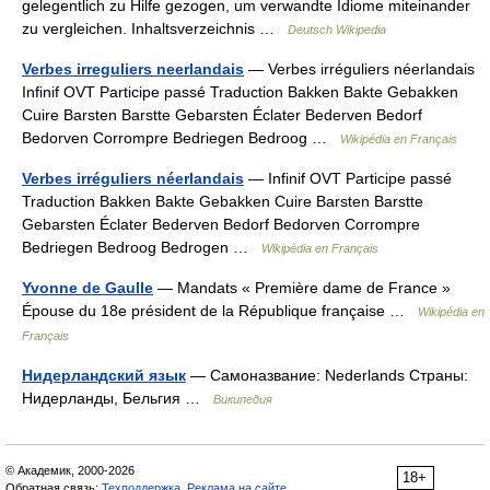
gelegentlich zu Hilfe gezogen, um verwandte Idiome miteinander
zu vergleichen. Inhaltsverzeichnis …
Deutsch Wikipedia
Verbes irreguliers neerlandais
— Verbes irréguliers néerlandais
Infinif OVT Participe passé Traduction Bakken Bakte Gebakken
Cuire Barsten Barstte Gebarsten Éclater Bederven Bedorf
Bedorven Corrompre Bedriegen Bedroog …
Wikipédia en Français
Verbes irréguliers néerlandais
— Infinif OVT Participe passé
Traduction Bakken Bakte Gebakken Cuire Barsten Barstte
Gebarsten Éclater Bederven Bedorf Bedorven Corrompre
Bedriegen Bedroog Bedrogen …
Wikipédia en Français
Yvonne de Gaulle
— Mandats « Première dame de France »
Épouse du 18e président de la République française …
Wikipédia en
Français
Нидерландский язык
— Самоназвание: Nederlands Страны:
Нидерланды, Бельгия …
Википедия
© Академик, 2000-2026
18+
Обратная связь:
Техподдержка
,
Реклама на сайте