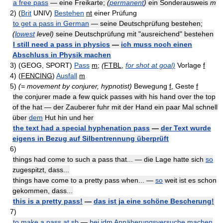
a free pass
— eine Freikarte;
(
permanent
)
ein Sonderausweis
m
2)
(
Brit
UNIV)
Bestehen
nt
einer Prüfung
to get a pass in German
— seine Deutschprüfung bestehen;
(
lowest
level)
seine Deutschprüfung mit "ausreichend" bestehen
I still need a pass in physics
—
ich muss noch einen
Abschluss in Physik machen
3)
(GEOG, SPORT)
Pass
m
;
(
FTBL
,
for shot at goal)
Vorlage
f
4)
(
FENCING
)
Ausfall
m
5)
(= movement
by conjurer, hypnotist)
Bewegung
f
, Geste
f
the conjurer made a few quick passes with his hand over the top
of the hat — der Zauberer fuhr mit der Hand ein paar Mal schnell
über
dem
Hut hin und her
the text had a special hyphenation pass
—
der Text wurde
eigens in Bezug auf Silbentrennung überprüft
6)
things had come to such a pass that... — die Lage hatte sich
so
zugespitzt, dass...
things have come to a pretty pass when... —
so
weit ist es schon
gekommen, dass...
this is a pretty pass!
—
das ist ja eine schöne Bescherung!
7)
to make a pass at sb
—
bei jdm Annäherungsversuche machen