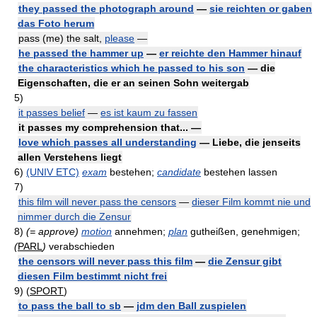
they passed the photograph around
—
sie reichten or gaben
das Foto herum
pass (me) the salt,
please
—
he passed the hammer up
—
er reichte den Hammer hinauf
the characteristics which he passed to his son
— die
Eigenschaften, die er an seinen Sohn weitergab
5)
it passes belief
—
es ist kaum zu fassen
it passes my comprehension that... —
love which passes all understanding
— Liebe, die jenseits
allen Verstehens liegt
6)
(UNIV ETC)
exam
bestehen;
candidate
bestehen lassen
7)
this film will never pass the censors
—
dieser Film kommt nie und
nimmer durch die Zensur
8)
(= approve)
motion
annehmen;
plan
gutheißen, genehmigen;
(
PARL
)
verabschieden
the censors will never pass this film
—
die Zensur gibt
diesen Film bestimmt nicht frei
9)
(
SPORT
)
to pass the ball to sb
—
jdm den Ball zuspielen