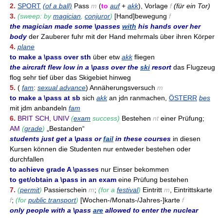
2.
SPORT
(of a ball)
Pass
m
(
to
auf
+
akk
), Vorlage
f
(für ein Tor)
3.
(sweep: by
magician
,
conjuror
)
[Hand]bewegung
f
the magician made some \passes
with
his hands over her
body
der Zauberer fuhr mit der Hand mehrmals über ihren Körper
4.
plane
to make a \pass over sth
über etw
akk
fliegen
the aircraft flew low in a \pass over the
ski
resort
das Flugzeug
flog sehr tief über das Skigebiet hinweg
5.
(
fam
:
sexual advance
) Annäherungsversuch
m
to make a \pass at sb
sich
akk
an jdn ranmachen,
ÖSTERR
bes
mit jdm anbandeln
fam
6.
BRIT SCH, UNIV
(
exam
success)
Bestehen
nt
einer Prüfung;
AM
(
grade
)
„Bestanden“
students just get a \pass or
fail
in these courses
in diesen
Kursen können die Studenten nur entweder bestehen oder
durchfallen
to achieve grade A \passes
nur Einser bekommen
to get/obtain a \pass in an exam
eine Prüfung bestehen
7.
(
permit
)
Passierschein
m
;
(for a
festival
)
Eintritt
m
, Eintrittskarte
f
;
(for
public transport
)
[Wochen-/Monats-/Jahres-]karte
f
only people with a \pass
are
allowed to enter the nuclear