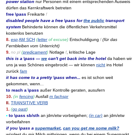
power station
nur Personen mit einem entsprechenden Ausweis
dürfen das Kernkraftwerk betreten
free \pass
Freikarte
f
disabled people have a free \pass for
the public
transport
system
Behinderte können die öffentlichen Verkehrsmittel
kostenlos benutzen
8.
esp
AM SCH
(
letter
of excuse)
Entschuldigung
f
(für das
Fernbleiben vom Unterricht)
9.
no pl
(
predicament
)
Notlage
f
, kritische Lage
this is a \pass —
we
can't get back into the hotel
da haben wir
uns ja was Schönes eingebrockt — wir können
nicht
ins Hotel
zurück
fam
it has come to a pretty \pass when...
es ist schon weit
gekommen, wenn...
to reach a \pass
außer Kontrolle geraten, ausufern
10.
(in
fencing
)
Ausfall
m fachspr
II.
TRANSITIVE VERB
1.
(
go past
)
▪
to \pass sb/sth
an jdm/etw vorbeigehen;
(in car)
an jdm/etw
vorbeifahren
if you \pass a
supermarket
,
can you get me some milk?
würdest du mir Milch mitbringen, wenn du bei einem Supermarkt