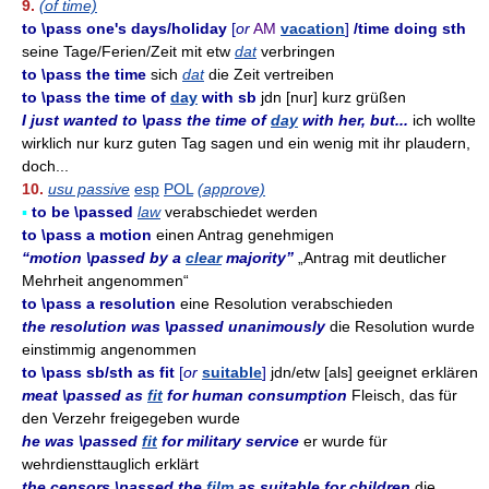
9.
(of time)
to \pass one's days/holiday
[
or
AM
vacation
]
/time doing sth
seine Tage/Ferien/Zeit mit etw
dat
verbringen
to \pass the time
sich
dat
die Zeit vertreiben
to \pass the time of
day
with sb
jdn [nur] kurz grüßen
I just wanted to \pass the time of
day
with her, but...
ich wollte
wirklich nur kurz guten Tag sagen und ein wenig mit ihr plaudern,
doch...
10.
usu passive
esp
POL
(approve)
▪
to be \passed
law
verabschiedet werden
to \pass a motion
einen Antrag genehmigen
“motion \passed by a
clear
majority”
„Antrag mit deutlicher
Mehrheit angenommen“
to \pass a resolution
eine Resolution verabschieden
the resolution was \passed unanimously
die Resolution wurde
einstimmig angenommen
to \pass sb/sth as fit
[
or
suitable
]
jdn/etw [als] geeignet erklären
meat \passed as
fit
for human consumption
Fleisch, das für
den Verzehr freigegeben wurde
he was \passed
fit
for military service
er wurde für
wehrdiensttauglich erklärt
the censors \passed the
film
as suitable for children
die