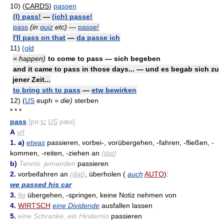
10)
(
CARDS
)
passen
(I) pass!
—
(ich) passe!
pass
(in
quiz
etc)
—
passe!
I'll pass on that
—
da passe ich
11)
(old
= happen)
to come to pass — sich begeben
and it came to pass in those days... — und es begab sich zu
jener Zeit...
to bring sth to pass
—
etw bewirken
12)
(
US
euph
= die)
sterben
* * *
pass
[pɑː
s
;
US
pæs]
A
v/t
1. a)
etwas
passieren, vorbei-, vorübergehen, -fahren, -fließen, -
kommen, -reiten, -ziehen an
(
dat
)
b)
Tennis: jemanden
passieren
2.
vorbeifahren an
(
dat
)
, überholen (
auch
AUTO
):
we passed his car
3.
fig
übergehen, -springen, keine Notiz nehmen von
4.
WIRTSCH
eine Dividende
ausfallen lassen
5.
eine Schranke, ein Hindernis
passieren