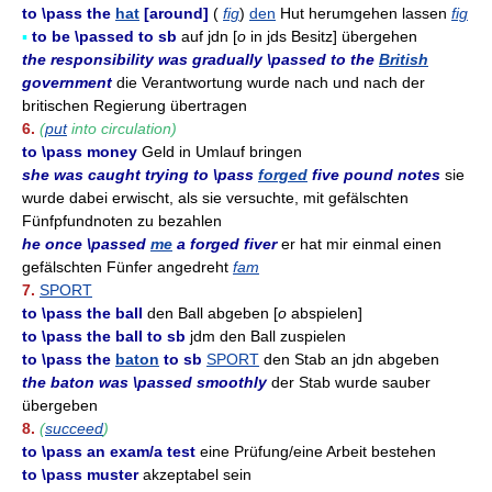
to \pass the
hat
[around]
(
fig
)
den
Hut herumgehen lassen
fig
▪
to be \passed to sb
auf jdn [
o
in jds Besitz] übergehen
the responsibility was gradually \passed to the
British
government
die Verantwortung wurde nach und nach der
britischen Regierung übertragen
6.
(
put
into circulation)
to \pass money
Geld in Umlauf bringen
she was caught trying to \pass
forged
five pound notes
sie
wurde dabei erwischt, als sie versuchte, mit gefälschten
Fünfpfundnoten zu bezahlen
he once \passed
me
a forged fiver
er hat mir einmal einen
gefälschten Fünfer angedreht
fam
7.
SPORT
to \pass the ball
den Ball abgeben [
o
abspielen]
to \pass the ball to sb
jdm den Ball zuspielen
to \pass the
baton
to sb
SPORT
den Stab an jdn abgeben
the baton was \passed smoothly
der Stab wurde sauber
übergeben
8.
(
succeed
)
to \pass an exam/a test
eine Prüfung/eine Arbeit bestehen
to \pass muster
akzeptabel sein