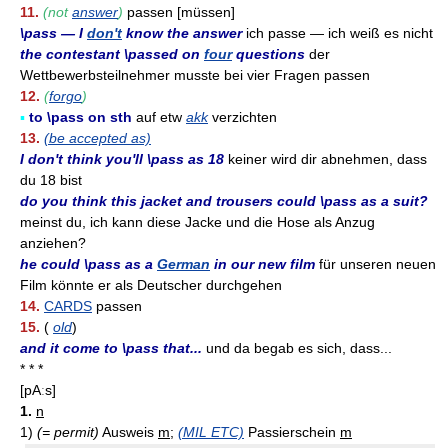
11.
(not
answer
)
passen [müssen]
\pass — I
don't
know the answer
ich passe — ich weiß es nicht
the contestant \passed on
four
questions
der
Wettbewerbsteilnehmer musste bei vier Fragen passen
12.
(
forgo
)
▪
to \pass on sth
auf etw
akk
verzichten
13.
(be accepted as)
I don't think you'll \pass as 18
keiner wird dir abnehmen, dass
du 18 bist
do you think this jacket and trousers could \pass as a suit?
meinst du, ich kann diese Jacke und die Hose als Anzug
anziehen?
he could \pass as a
German
in our new film
für unseren neuen
Film könnte er als Deutscher durchgehen
14.
CARDS
passen
15.
(
old
)
and it come to \pass that...
und da begab es sich, dass...
* * *
[pAːs]
1.
n
1)
(= permit)
Ausweis
m
;
(MIL ETC)
Passierschein
m