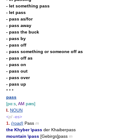
- let something pass
- let pass
- pass as/for
- pass away
- pass the buck
- pass by
- pass off
- pass something or someone off as
- pass off as
- pass on
- pass out
- pass over
- pass up
* * *
pass
[pɑ:s
,
AM
pæs]
I.
NOUN
<
pl
-es>
1.
(road)
Pass
m
the Khyber \pass
der Khaiberpass
mountain \pass
[Gebirgs]pass
m