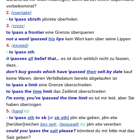
vorbeikommst?
2.
(overtake)
▪
to \pass sb/sth
jdn/etw überholen
3.
(
cross
)
to \pass a frontier
eine Grenze überqueren
not a word \passed
his
lips
kein Wort kam über seine Lippen
4.
(
exceed
)
▪
to \pass sth
:
it \passes
all
belief that...
es ist doch wirklich nicht zu fassen,
dass...
don't buy goods which have \passed
their
sell-by date
kauf
keine Waren, deren Verfallsdatum bereits abgelaufen ist
to \pass a limit
eine Grenze überschreiten
to \pass the
time
limit
das Zeitlimit überschreiten
I'm sorry, you've \passed the time limit
es tut mir leid, aber Sie
haben überzogen
5.
(
hand
to)
▪
to \pass
sth
to sb
[
or
sb sth
]
jdm etw geben, jdm etw
[herüber]reichen
bes geh
;
(
bequeath
to)
jdm etw vererben
could you \pass the
salt
please?
könntest du mir bitte mal das
Salz geben?