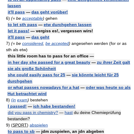
lassen
it'll pass
—
das geht vorüber!
6)
(= be
acceptable
)
gehen
to let sth pass
—
etw durchgehen lassen
let it pass!
— vergiss es!, vergessen wirs!
it'll pass
—
das geht
7)
(= be
considered
,
be accepted
)
angesehen werden (for or as
sth als etw)
this little room has to pass for an office —
in her day she passed for a great beauty
—
zu ihrer Zeit galt
sie als große Schönheit
she could easily pass for 25
—
sie könnte leicht für 25
durchgehen
or what passes nowadays for a hat
—
oder was heute so als
Hut betrachtet wird
8)
(in
exam
)
bestehen
I passed!
—
ich habe bestanden!
did you pass in chemistry?
—
hast
du deine Chemieprüfung
bestanden?
9)
(
SPORT
)
abspielen
to pass to sb
— jdm zuspielen, an jdn abgeben