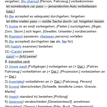
vergehen;
(
by chance
)
[Person, Fahrzeug:]
vorbeikommen
let somebody/a car pass — jemanden/ein Auto vorbeilassen
(
ugs.
)
6)
(
be
accepted as adequate)
durchgehen; hingehen
let it/the matter pass — es/die Sache durch-
od.
hingehen lassen
7)
(
come
to an end)
vorbeigehen;
[Fieber:]
zurückgehen;
[Ärger,
Zorn, Sturm:]
sich legen;
[Gewitter, Unwetter:]
vorüberziehen
8)
(
happen
)
passieren;
(
between
persons)
vorfallen
9)
(
be
accepted)
durchgehen (
as
als,
for
für)
10)
(
satisfy
examiner)
bestehen
11)
(Cards)
passen
pass!
— [ich] passe!
3.
transitive verb
1)
(move
past
)
[Fußgänger:]
vorbeigehen an (+
Dat.
);
[Fahrer,
Fahrzeug:]
vorbeifahren an (+
Dat.
);
[Prozession:]
vorbeiziehen an
(+
Dat.
)
2)
(
overtake
)
vorbeifahren an (+
Dat.
)
[Fahrzeug, Person]
3)
(
cross
)
überschreiten
[Schwelle, feindliche Linien, Grenze,
Marke]
4)
(
reach
standard in)
bestehen
[Prüfung]
5)
(
approve
)
verabschieden
[Gesetzentwurf]
; annehmen
[Vorschlag]
;
[Zensor:]
freigeben
[Film, Buch, Theaterstück]
;