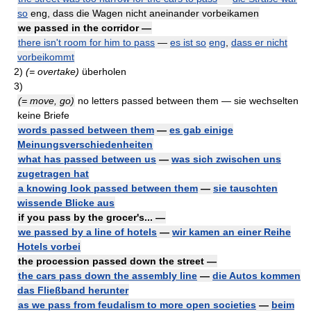
so
eng, dass die Wagen nicht aneinander vorbeikamen
we passed in the corridor —
there isn't room for him to pass
—
es ist so
eng
,
dass er nicht
vorbeikommt
2)
(= overtake)
überholen
3)
(= move, go)
no letters passed between them — sie wechselten
keine Briefe
words passed between them
—
es gab einige
Meinungsverschiedenheiten
what has passed between us
—
was sich zwischen uns
zugetragen hat
a knowing look passed between them
—
sie tauschten
wissende Blicke aus
if you pass by the grocer's... —
we passed by a line of hotels
—
wir kamen an einer Reihe
Hotels vorbei
the procession passed down the street —
the cars pass down the assembly line
—
die Autos kommen
das Fließband herunter
as we pass from feudalism to more open societies
—
beim