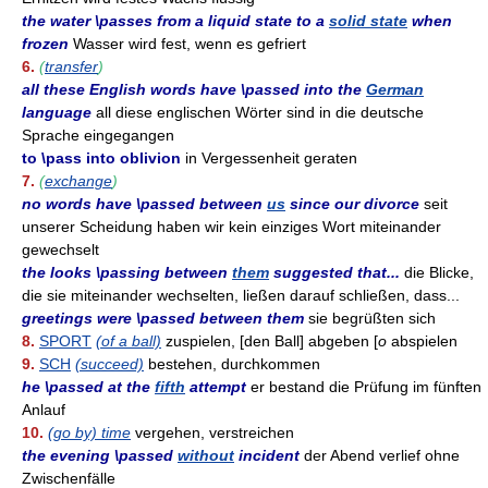
the water \passes from a liquid state to a
solid state
when
frozen
Wasser wird fest, wenn es gefriert
6.
(
transfer
)
all these English words have \passed into the
German
language
all diese englischen Wörter sind in die deutsche
Sprache eingegangen
to \pass into oblivion
in Vergessenheit geraten
7.
(
exchange
)
no words have \passed between
us
since our divorce
seit
unserer Scheidung haben wir kein einziges Wort miteinander
gewechselt
the looks \passing between
them
suggested that...
die Blicke,
die sie miteinander wechselten, ließen darauf schließen, dass...
greetings were \passed between them
sie begrüßten sich
8.
SPORT
(of a ball)
zuspielen, [den Ball] abgeben [
o
abspielen
9.
SCH
(succeed)
bestehen, durchkommen
he \passed at the
fifth
attempt
er bestand die Prüfung im fünften
Anlauf
10.
(go by) time
vergehen, verstreichen
the evening \passed
without
incident
der Abend verlief ohne
Zwischenfälle