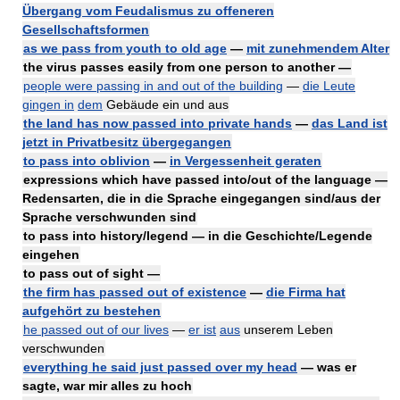
Übergang vom Feudalismus zu offeneren
Gesellschaftsformen
as we pass from youth to old age
—
mit zunehmendem Alter
the virus passes easily from one person to another —
people were passing in and out of the building
—
die Leute
gingen in
dem
Gebäude ein und aus
the land has now passed into private hands
—
das Land ist
jetzt in Privatbesitz übergegangen
to pass into oblivion
—
in Vergessenheit geraten
expressions which have passed into/out of the language —
Redensarten, die in die Sprache eingegangen sind/aus der
Sprache verschwunden sind
to pass into history/legend — in die Geschichte/Legende
eingehen
to pass out of sight —
the firm has passed out of existence
—
die Firma hat
aufgehört zu bestehen
he passed out of our lives
—
er ist
aus
unserem Leben
verschwunden
everything he said just passed over my head
— was er
sagte, war mir alles zu hoch