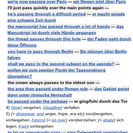
we're now passing over Paris
—
wir fliegen jetzt über Paris
I'll just pass quickly over the main points again —
he's passing through a difficult period
—
er macht gerade
eine schwere Zeit durch
the manuscript has passed through a lot of hands
—
das
Manuskript ist durch viele Hände gegangen
the thread passes through this hole
—
der Faden geht durch
diese Öffnung
you have to pass through Berlin
—
Sie müssen über Berlin
fahren
shall we pass to the second subject on the agenda?
—
wollen wir zum zweiten Punkt der Tagesordnung
übergehen?
the crown always passes to the eldest son —
the area then passed under Roman rule
—
das Gebiet geriet
dann unter römische Herrschaft
he passed under the archway
— er ging/fuhr durch das Tor
4)
(time)
vergehen;
(
deadline
)
verfallen
5)
(=
disappear
,
end
anger, hope, era etc)
vorübergehen,
vorbeigehen;
(
storm
)
(=
go over
)
vorüberziehen;
(=
abate
)
sich
legen;
(
rain
)
vorbeigehen
to let an opportunity pass
—
eine Gelegenheit verstreichen