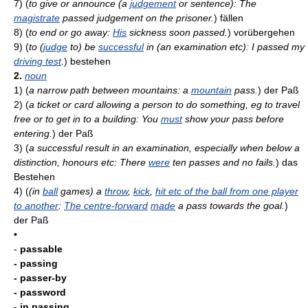
7)
(
to give or announce (a
judgement
or sentence): The
magistrate
passed judgement on the prisoner.
)
fällen
8)
(
to end or go away:
His
sickness soon passed.
)
vorübergehen
9)
(
to (
judge
to) be
successful
in (an examination etc): I passed my
driving test
.
)
bestehen
2.
noun
1)
(
a narrow path between mountains: a
mountain
pass.
)
der Paß
2)
(
a ticket or card allowing a person to do something, eg to travel
free or to get in to a building: You
must
show your pass before
entering.
)
der Paß
3)
(
a successful result in an examination, especially when below a
distinction, honours etc: There
were
ten passes and no fails.
)
das
Bestehen
4)
(
(in
ball
games) a
throw
,
kick
,
hit etc of the ball from one player
to another
:
The centre-forward
made
a pass towards the goal.
)
der Paß
•
-
passable
- passing
- passer-by
- password
- in passing