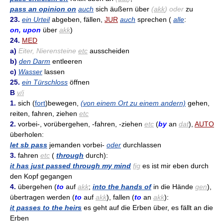
pass an opinion on
auch
sich äußern über
(
akk
) oder
zu
23.
ein Urteil
abgeben, fällen,
JUR
auch
sprechen (
alle
:
on, upon
über
akk
)
24.
MED
a)
Eiter, Nierensteine
etc
ausscheiden
b)
den Darm
entleeren
c)
Wasser
lassen
25.
ein Türschloss
öffnen
B
v/i
1.
sich (
fort
)bewegen,
(von einem Ort zu einem andern)
gehen,
reiten, fahren, ziehen
etc
2.
vorbei-, vorübergehen, -fahren, -ziehen
etc
(
by
an
dat
),
AUTO
überholen:
let sb pass
jemanden vorbei-
oder
durchlassen
3.
fahren
etc
(
through
durch):
it has just passed through my mind
fig
es ist mir eben durch
den Kopf gegangen
4.
übergehen (
to
auf
akk
;
into the hands of
in die Hände
gen
),
übertragen werden (
to
auf
akk
), fallen (
to
an
akk
):
it passes to the heirs
es geht auf die Erben über, es fällt an die
Erben