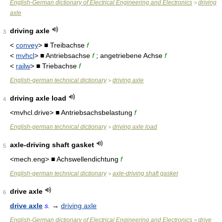
English-German dictionary of Electrical Engineering and Electronics
driving
>
axle
driving axle
3
<
convey
> ■ Treibachse
f
<
mvhcl
> ■ Antriebsachse
f
; angetriebene Achse
f
<
railw
> ■ Triebachse
f
English-german technical dictionary
driving axle
>
driving axle load
4
<mvhcl.drive> ■ Antriebsachsbelastung
f
English-german technical dictionary
driving axle load
>
axle-driving shaft gasket
5
<mech.eng> ■ Achswellendichtung
f
English-german technical dictionary
axle-driving shaft gasket
>
drive axle
6
drive axle
s.
→
driving axle
English-German dictionary of Electrical Engineering and Electronics
drive
>