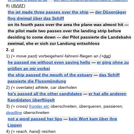
8)
(
AVIAT
)
the jet made three passes over the ship
—
der Düsenjäger
flog dreimal über das Schiff
on its fourth pass over the area the plane was almost hit —
the pilot made two passes over the landing strip before
deciding to come down — der Pilot passierte die Landebahn
zweimal, ehe er sich zur Landung entschloss
2.
vt
1)
(= move past)
vorbeigehen/-fahren/-fliegen an
(+
dat
)
he passed me without even saying hello
—
er ging ohne zu
grüßen an mir vorbei
the ship passed the mouth of the estuary
—
das Schiff
passierte die Flussmündung
2)
(= overtake)
athlete, car
überholen
he's passed all the other candidates
—
er hat alle anderen
Kandidaten überflügelt
3)
(= cross)
frontier etc
überschreiten, überqueren, passieren;
deadline
überschreiten
not a word passed her lips
—
kein Wort kam über ihre
Lippen
4)
(= reach, hand)
reichen