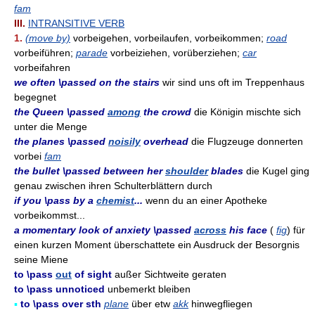
fam
III.
INTRANSITIVE VERB
1.
(move by)
vorbeigehen, vorbeilaufen, vorbeikommen;
road
vorbeiführen;
parade
vorbeiziehen, vorüberziehen;
car
vorbeifahren
we often \passed on the stairs
wir sind uns oft im Treppenhaus
begegnet
the Queen \passed
among
the crowd
die Königin mischte sich
unter die Menge
the planes \passed
noisily
overhead
die Flugzeuge donnerten
vorbei
fam
the bullet \passed between her
shoulder
blades
die Kugel ging
genau zwischen ihren Schulterblättern durch
if you \pass by a
chemist
...
wenn du an einer Apotheke
vorbeikommst...
a momentary look of anxiety \passed
across
his face
(
fig
) für
einen kurzen Moment überschattete ein Ausdruck der Besorgnis
seine Miene
to \pass
out
of sight
außer Sichtweite geraten
to \pass unnoticed
unbemerkt bleiben
▪
to \pass over sth
plane
über etw
akk
hinwegfliegen