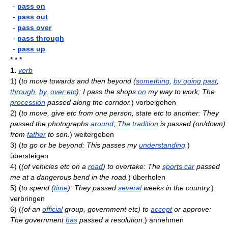
-
pass on
-
pass out
-
pass over
-
pass through
-
pass up
* * *
1.
verb
1)
(
to move towards and then beyond (
something
,
by going past
,
through
,
by
,
over etc
): I pass the shops
on
my way to work; The
procession
passed along the corridor.
)
vorbeigehen
2)
(
to move, give etc from one person, state etc to another: They
passed the photographs
around
;
The
tradition
is passed (on/down)
from
father
to son.
)
weitergeben
3)
(
to go or be beyond: This passes my
understanding
.
)
übersteigen
4)
(
(of vehicles etc on a
road
) to overtake: The
sports car
passed
me at a dangerous bend in the road.
)
überholen
5)
(
to spend (
time
): They passed
several
weeks in the country.
)
verbringen
6)
(
(of an
official
group, government etc) to
accept
or approve:
The government
has
passed a resolution.
)
annehmen