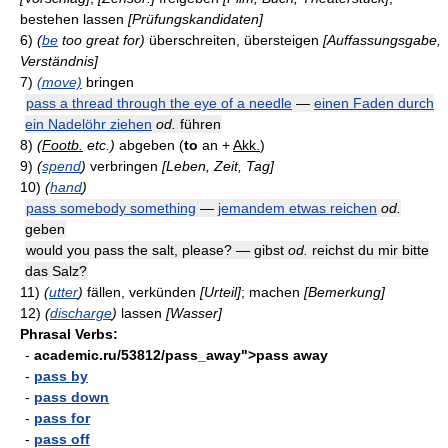
bestehen lassen
[Prüfungskandidaten]
6)
(
be
too great for)
überschreiten, übersteigen
[Auffassungsgabe,
Verständnis]
7)
(move)
bringen
pass a thread through the eye of a needle
—
einen Faden durch
ein Nadelöhr ziehen
od.
führen
8)
(
Footb.
etc.)
abgeben (
to
an +
Akk.
)
9)
(
spend
)
verbringen
[Leben, Zeit, Tag]
10)
(
hand
)
pass somebody something
—
jemandem etwas reichen
od.
geben
would you pass the salt, please? — gibst
od.
reichst du mir bitte
das Salz?
11)
(
utter
)
fällen, verkünden
[Urteil]
; machen
[Bemerkung]
12)
(
discharge
)
lassen
[Wasser]
Phrasal Verbs:
-
academic.ru/53812/pass_away">pass away
-
pass by
-
pass down
-
pass for
-
pass off