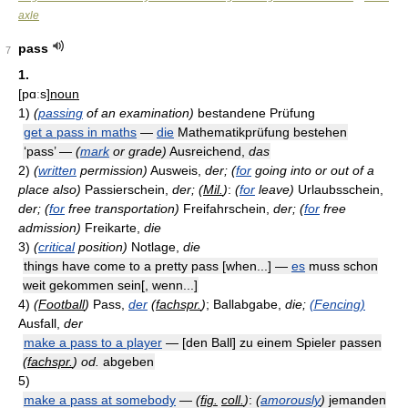
axle
pass
7
1.
[pɑːs]
noun
1)
(
passing
of an examination)
bestandene Prüfung
get a pass in maths
—
die
Mathematikprüfung bestehen
‘pass’ —
(
mark
or grade)
Ausreichend,
das
2)
(
written
permission)
Ausweis,
der;
(
for
going into or out of a
place also)
Passierschein,
der;
(
Mil.
)
:
(
for
leave)
Urlaubsschein,
der;
(
for
free transportation)
Freifahrschein,
der;
(
for
free
admission)
Freikarte,
die
3)
(
critical
position)
Notlage,
die
things have come to a pretty pass [when...] —
es
muss schon
weit gekommen sein[, wenn...]
4)
(
Football
)
Pass,
der
(
fachspr.
)
; Ballabgabe,
die;
(Fencing)
Ausfall,
der
make a pass to a player
— [den Ball] zu einem Spieler passen
(
fachspr.
)
od.
abgeben
5)
make a pass at somebody
—
(
fig.
coll.
)
:
(
amorously
)
jemanden