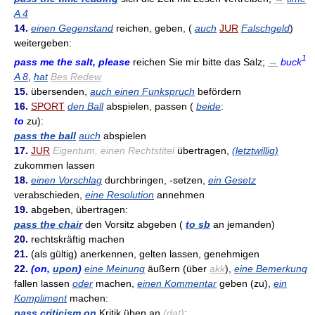
A 4
14.
einen Gegenstand
reichen, geben, (
auch
JUR
Falschgeld
)
weitergeben:
1
pass me the salt, please
reichen Sie mir bitte das Salz;
→
buck
A 8
,
hat
Bes Redew
15.
übersenden,
auch einen Funkspruch
befördern
16.
SPORT
den Ball
abspielen, passen (
beide
:
to
zu):
pass the ball
auch
abspielen
17.
JUR
Eigentum, einen Rechtstitel
übertragen,
(letztwillig)
zukommen lassen
18.
einen Vorschlag
durchbringen, -setzen,
ein Gesetz
verabschieden,
eine Resolution
annehmen
19.
abgeben, übertragen:
pass the chair
den Vorsitz abgeben (
to sb
an jemanden)
20.
rechtskräftig machen
21.
(als gültig) anerkennen, gelten lassen, genehmigen
22.
(on,
upon
)
eine Meinung
äußern (über
akk
),
eine Bemerkung
fallen lassen
oder
machen,
einen Kommentar
geben (zu),
ein
Kompliment
machen:
pass criticism on
Kritik üben an
(
dat
)
;