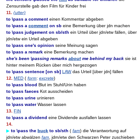
Zensurstelle gab den Film für Kinder frei
11.
(utter)
to \pass a comment
einen Kommentar abgeben
to \pass a
comment
on sb
eine Bemerkung über jdn machen
to \pass judgement on sb/sth
ein Urteil über jdn/etw fällen, über
jdn/etw ein Urteil abgeben
to \pass one's opinion
seine Meinung sagen
to \pass a remark
eine Bemerkung machen
she's been \passing remarks
about
me behind my back
sie ist
hinter meinem Rücken über mich hergezogen
to \pass sentence [on sb]
LAW
das Urteil [über jdn] fällen
12.
MED
(
form
:
excrete
)
to \pass blood
Blut im Stuhl/Urin haben
to \pass faeces
Kot ausscheiden
to \pass urine
urinieren
to \pass water
Wasser lassen
13.
FIN
to \pass a dividend
eine Dividende ausfallen lassen
14.
▶
to \pass the
buck
to sb/sth
(
fam
) die Verantwortung auf
jdn/etw abwälzen
fam
, jdm/etw den Schwarzen Peter zuschieben