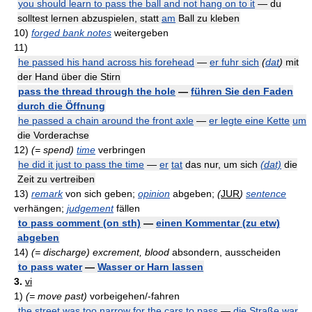
you should learn to pass the ball and not hang on to it
— du
solltest lernen abzuspielen, statt
am
Ball zu kleben
10)
forged bank notes
weitergeben
11)
he passed his hand across his forehead
—
er fuhr sich
(
dat
)
mit
der Hand über die Stirn
pass the thread through the hole
—
führen Sie den Faden
durch die Öffnung
he passed a chain around the front axle
—
er legte eine Kette
um
die Vorderachse
12)
(= spend)
time
verbringen
he did it just to pass the time
—
er
tat
das nur, um sich
(dat)
die
Zeit zu vertreiben
13)
remark
von sich geben;
opinion
abgeben;
(
JUR
)
sentence
verhängen;
judgement
fällen
to pass comment (on sth)
—
einen Kommentar (zu etw)
abgeben
14)
(= discharge)
excrement, blood
absondern, ausscheiden
to pass water
—
Wasser or Harn lassen
3.
vi
1)
(= move past)
vorbeigehen/-fahren
the street was too narrow for the cars to pass
—
die Straße war