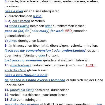
6.
durch-, überschreiten, durchqueren, -reiten, -reisen, -ziehen,
passieren:
pass a river
einen Fluss überqueren
7.
durchschneiden
(Linie)
8. a)
ein Examen
bestehen
b)
einen Prüfling
bestehen
oder
durchkommen lassen:
pass sb (as) fit
(
oder
ready
)
for work
MED
jemanden
gesundschreiben
c)
etwas
durchgehen lassen
9.
fig
hinausgehen über
(
akk
)
, übersteigen, -schreiten, -treffen:
it passes my comprehension
(
oder
understanding
) es geht
über meinen Verstand
oder
Horizont;
just passing seventeen
gerade erst siebzehn Jahre alt
10.
(durch etwas)
hindurchleiten, -führen (
beide, auch
TECH
),
auch die Hand
gleiten lassen:
pass a wire through a hole
;
he passed his hand over his forehead
er fuhr sich mit der Hand
über die Stirn
11.
(durch ein Sieb)
passieren, durchseihen
12.
vorbei-, durchlassen, passieren lassen
13.
Zeit
ver-, zubringen:
pass the time reading
sich die Zeit mit Lesen vertreiben;
→
time