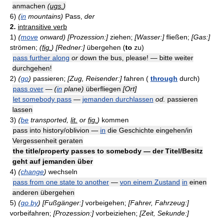
anmachen
(
ugs.
)
6)
(
in
mountains)
Pass,
der
2.
intransitive verb
1)
(
move
onward)
[Prozession:]
ziehen;
[Wasser:]
fließen;
[Gas:]
strömen;
(
fig.
)
[Redner:]
übergehen (
to
zu)
pass further along
or
down the bus, please! — bitte weiter
durchgehen!
2)
(
go
)
passieren;
[Zug, Reisender:]
fahren (
through
durch)
pass over
—
(
in
plane)
überfliegen
[Ort]
let somebody pass
—
jemanden durchlassen
od.
passieren
lassen
3)
(
be
transported,
lit.
or
fig.
)
kommen
pass into history/oblivion —
in
die Geschichte eingehen/in
Vergessenheit geraten
the title/property passes to somebody — der Titel/Besitz
geht auf jemanden über
4)
(
change
)
wechseln
pass from one state to another
—
von einem Zustand
in
einen
anderen übergehen
5)
(
go by
)
[Fußgänger:]
vorbeigehen;
[Fahrer, Fahrzeug:]
vorbeifahren;
[Prozession:]
vorbeiziehen;
[Zeit, Sekunde:]