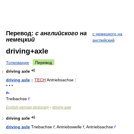
Перевод:
с английского на
с немецкого на
немецкий
английский
driving+axle
Толкование
Перевод
driving axle
1
driving axle
s
TECH
Antriebsachse
f
* * *
n.
Treibachse
f.
English-german dictionary
driving axle
>
driving axle
2
driving axle
Triebachse
f
, Antriebswelle
f
, Antriebsachse
f