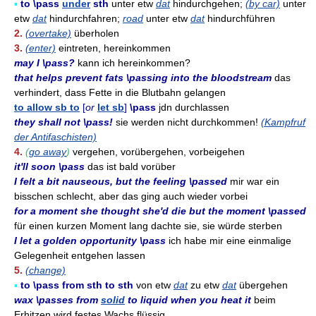
▪
to \pass
under
sth
unter etw
dat
hindurchgehen;
(by car)
unter
etw
dat
hindurchfahren;
road
unter etw
dat
hindurchführen
2.
(overtake)
überholen
3.
(enter)
eintreten, hereinkommen
may I \pass?
kann ich hereinkommen?
that helps prevent fats \passing into the bloodstream
das
verhindert, dass Fette in die Blutbahn gelangen
to allow sb to
[
or
let sb
]
\pass
jdn durchlassen
they shall not \pass!
sie werden nicht durchkommen!
(Kampfruf
der Antifaschisten)
4.
(
go away
)
vergehen, vorübergehen, vorbeigehen
it'll soon \pass
das ist bald vorüber
I felt a bit nauseous, but the feeling \passed
mir war ein
bisschen schlecht, aber das ging auch wieder vorbei
for a moment she thought she'd die but the moment \passed
für einen kurzen Moment lang dachte sie, sie würde sterben
I let a golden opportunity \pass
ich habe mir eine einmalige
Gelegenheit entgehen lassen
5.
(change)
▪
to \pass from sth to sth
von etw
dat
zu etw
dat
übergehen
wax \passes from
solid
to liquid when you heat it
beim
Erhitzen wird festes Wachs flüssig