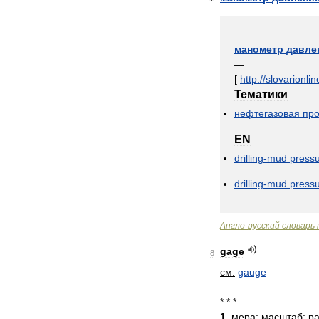
манометр
давле
—
[
http:
//
slovarionlin
Тематики
нефтегазовая
пр
EN
drilling
-
mud
press
drilling
-
mud
press
Англо
-
русский
словарь
gage
8
см
.
gauge
* * *
1
.
мера
;
масштаб
;
р