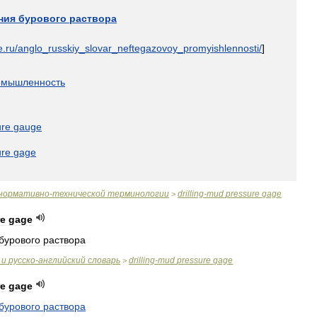
ния
бурового
раствора
e
.
ru
/
anglo
_
russkiy
_
slovar
_
neftegazovoy
_
promyishlennosti
/
]
омышленность
ure
gauge
ure
gage
нормативно
-
технической
терминологии
drilling
-
mud
pressure
gage
>
re
gage
бурового
раствора
и
русско
-
английский
словарь
drilling
-
mud
pressure
gage
>
re
gage
бурового
раствора