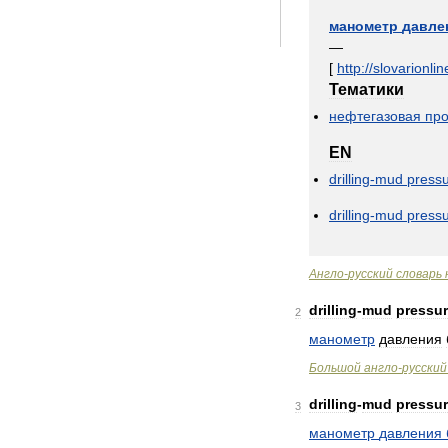
манометр
давле
—
[
http:
//
slovarionlin
Тематики
нефтегазовая
пр
EN
drilling
-
mud
press
drilling
-
mud
press
Англо
-
русский
словарь
drilling
-
mud
pressu
2
манометр
давления
Большой
англо
-
русский
drilling
-
mud
pressu
3
манометр
давления