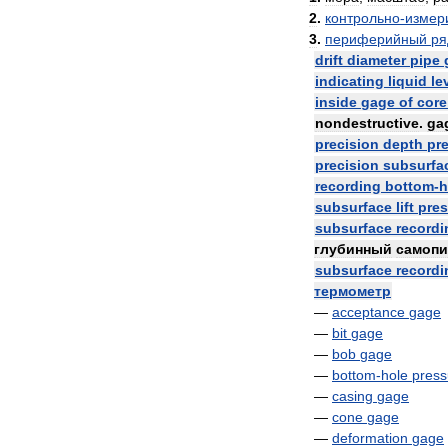
2
.
контрольно
-
измер
3
.
периферийный
ря
drift
diameter
pipe
indicating
liquid
le
inside
gage
of
core
nondestructive
.
ga
precision
depth
pr
precision
subsurfa
recording
bottom
-
h
subsurface
lift
pres
subsurface
recordi
глубинный
самоп
subsurface
recordi
термометр
—
acceptance
gage
—
bit
gage
—
bob
gage
—
bottom
-
hole
press
—
casing
gage
—
cone
gage
—
deformation
gage