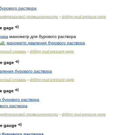
бурового
раствора
нефтегазовой
промышленности
drilling
-
mud
pressure
gage
>
e
gage
ника
манометр
для
бурового
раствора
ый:
манометр
давления
бурового
раствора
усский
словарь
drilling
mud
pressure
gage
>
re
gage
вления
бурового
раствора
усский
словарь
drilling
-
mud
pressure
gage
>
e
gage
я
бурового
раствора
вого
раствора
нефтегазовой
промышленности
drilling
mud
pressure
gage
>
re
gauge
я
бурового
раствора