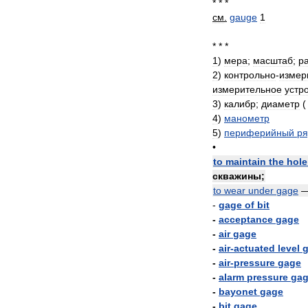
* * *
см
.
gauge
1
* * *
1
)
мера
;
масштаб
;
р
2
)
контрольно
-
измер
измерительное
устр
3
)
калибр
;
диаметр
(
4
)
манометр
5
)
периферийный
ря
•
to
maintain
the
hole
скважины
;
to
wear
under
gage
-
gage
of
bit
-
acceptance
gage
-
air
gage
-
air
-
actuated
level
-
air
-
pressure
gage
-
alarm
pressure
ga
-
bayonet
gage
-
bit
gage