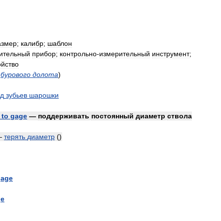
азмер
;
калибр
;
шаблон
ительный
прибор
;
контрольно
-
измерительный
инструмент
;
ойство
бурового
долота
)
д
зубьев
шарошки
to
gage
—
поддерживать
постоянный
диаметр
ствола
—
терять
диаметр
()
gage
ge