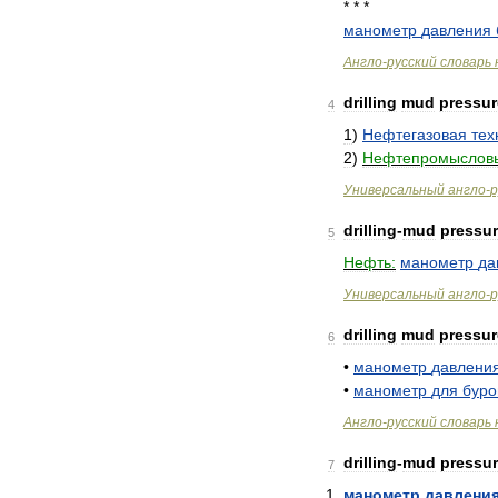
* * *
манометр
давления
Англо
-
русский
словарь
drilling
mud
pressur
4
1
)
Нефтегазовая
тех
2
)
Нефтепромыслов
Универсальный
англо
-
р
drilling
-
mud
pressu
5
Нефть:
манометр
да
Универсальный
англо
-
р
drilling
mud
pressur
6
•
манометр
давлени
•
манометр
для
буро
Англо
-
русский
словарь
drilling
-
mud
pressu
7
манометр
давлени