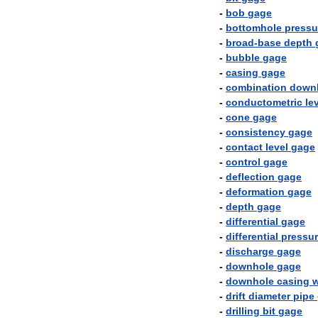
-
bob
gage
-
bottomhole
pressu
-
broad
-
base
depth
-
bubble
gage
-
casing
gage
-
combination
down
-
conductometric
le
-
cone
gage
-
consistency
gage
-
contact
level
gage
-
control
gage
-
deflection
gage
-
deformation
gage
-
depth
gage
-
differential
gage
-
differential
pressu
-
discharge
gage
-
downhole
gage
-
downhole
casing
w
-
drift
diameter
pipe
-
drilling
bit
gage