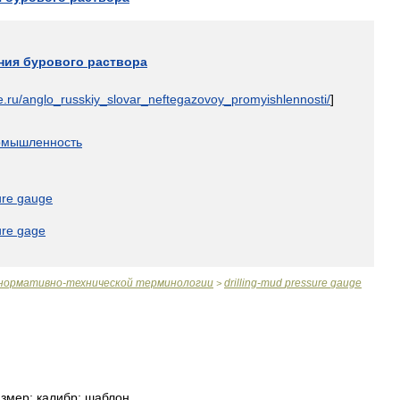
ния
бурового
раствора
e
.
ru
/
anglo
_
russkiy
_
slovar
_
neftegazovoy
_
promyishlennosti
/
]
омышленность
ure
gauge
ure
gage
нормативно
-
технической
терминологии
drilling
-
mud
pressure
gauge
>
азмер
;
калибр
;
шаблон