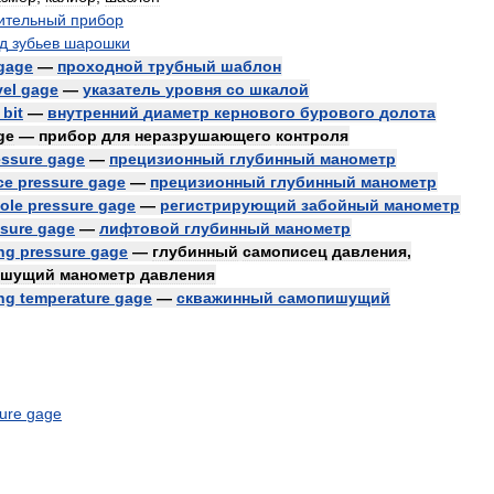
ительный
прибор
д
зубьев
шарошки
gage
—
проходной
трубный
шаблон
vel
gage
—
указатель
уровня
со
шкалой
bit
—
внутренний
диаметр
кернового
бурового
долота
ge
—
прибор
для
неразрушающего
контроля
essure
gage
—
прецизионный
глубинный
манометр
ce
pressure
gage
—
прецизионный
глубинный
манометр
ole
pressure
gage
—
регистрирующий
забойный
манометр
sure
gage
—
лифтовой
глубинный
манометр
ng
pressure
gage
—
глубинный
самописец
давления
,
ишущий
манометр
давления
ng
temperature
gage
—
скважинный
самопишущий
ure
gage