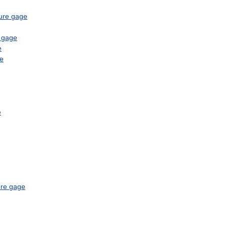
ure
gage
gage
e
e
e
re
gage