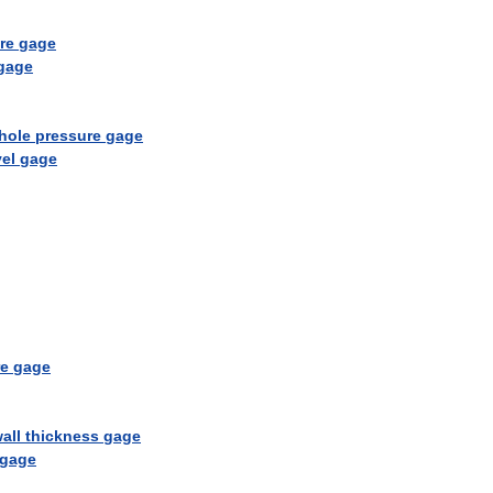
re
gage
gage
hole
pressure
gage
vel
gage
re
gage
all
thickness
gage
gage