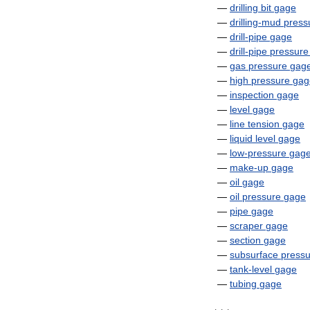
—
drilling
bit
gage
—
drilling
-
mud
press
—
drill
-
pipe
gage
—
drill
-
pipe
pressure
—
gas
pressure
gag
—
high
pressure
gag
—
inspection
gage
—
level
gage
—
line
tension
gage
—
liquid
level
gage
—
low
-
pressure
gag
—
make
-
up
gage
—
oil
gage
—
oil
pressure
gage
—
pipe
gage
—
scraper
gage
—
section
gage
—
subsurface
pressu
—
tank
-
level
gage
—
tubing
gage