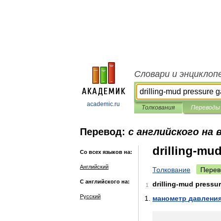
Словари и энциклоп
academic.ru
Толкования
Переводы
Перевод:
с английского на 
drilling-mu
Со всех языков на:
Английский
Толкование
Перев
С английского на:
drilling
-
mud
pressu
1
Русский
манометр
давлени