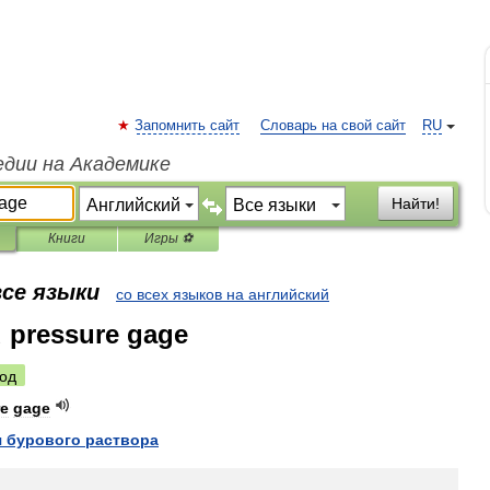
Запомнить сайт
Словарь на свой сайт
RU
едии на Академике
Найти!
Книги
Игры ⚽
все языки
со всех языков на английский
d pressure gage
од
re
gage
я
бурового
раствора