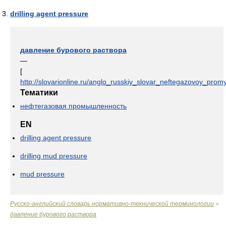
drilling agent pressure
давление бурового раствора
—
[
http://slovarionline.ru/anglo_russkiy_slovar_neftegazovoy_promy
Тематики
нефтегазовая промышленность
EN
drilling agent pressure
drilling mud pressure
mud pressure
Русско-английский словарь нормативно-технической терминологии
>
давление бурового раствора