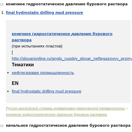
конечное гидростатическое давление бурового раствора
15
final hydrostatic drilling mud pressure
конечное гидростатическое давление бурового
раствора
(при испытаниях пластов)
[
http://slovarionline.ru/anglo_russkiy_slovar_neftegazovoy_promy
Тематики
нефтегазовая промышленность
EN
final hydrostatic drilling mud pressure
Русско-английский словарь нормативно-технической терминологии
>
конечное гидростатическое давление бурового раствора
начальное гидростатическое давление бурового раствора
16