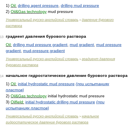
1)
Oil:
drilling agent pressure
,
drilling mud pressure
2)
Oil&Gas technology
mud pressure
Универсальный русско-английский словарь
давление бурового
>
раствора
градиент давления бурового раствора
13
Oil:
drilling mud pressure gradient
,
mud gradient
,
mud pressure
gradient
,
mud-pressure gradient
Универсальный русско-английский словарь
градиент давления
>
бурового раствора
начальное гидростатическое давление бурового раствора
14
1)
Oil:
initial hydrostatic mud pressure
(при испытаниях
пластов)
2)
Oil&Gas technology
initial hydrostatic mud pressure
3)
Oilfield:
initial hydrostatic drilling mud pressure
(при
испытаниях пластов)
Универсальный русско-английский словарь
начальное
>
гидростатическое давление бурового раствора