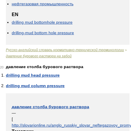
нефтегазовая промышленность
EN
drilling mud bottomhole pressure
drilling-mud bottom hole pressure
Русско-английский словарь нормативно-технической терминологии
>
давление бурового раствора на забой
давление столба бурового раствора
20
drilling mud head pressure
drilling mud column pressure
давление столба бурового раствора
—
[
http://slovarionline.ru/anglo_russkiy_slovar_neftegazovoy_promy