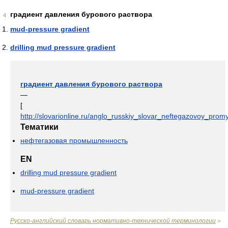
градиент давления бурового раствора
4
mud-pressure gradient
drilling mud pressure gradient
градиент давления бурового раствора
—
[
http://slovarionline.ru/anglo_russkiy_slovar_neftegazovoy_promy
Тематики
нефтегазовая промышленность
EN
drilling mud pressure gradient
mud-pressure gradient
Русско-английский словарь нормативно-технической терминологии
>