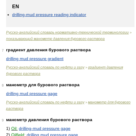
EN
drilling-mud pressure reading indicator
Русско-английский словарь нормативно-технической терминологии
>
показывающий манометр давления бурового раствора
градиент давления бурового раствора
7
drilling mud pressure gradient
Русско-английский словарь по нефти и газу
градиент давления
>
бурового раствора
манометр для бурового раствора
8
drilling mud pressure gage
Русско-английский словарь по нефти и газу
манометр для бурового
>
раствора
манометр давления бурового раствора
9
1)
Oil:
drilling-mud pressure gage
2)
Oilfield:
drilling mud pressure gage