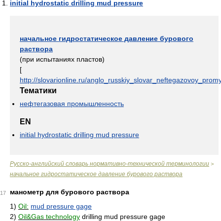
initial hydrostatic drilling mud pressure
начальное гидростатическое давление бурового
раствора
(при испытаниях пластов)
[
http://slovarionline.ru/anglo_russkiy_slovar_neftegazovoy_promy
Тематики
нефтегазовая промышленность
EN
initial hydrostatic drilling mud pressure
Русско-английский словарь нормативно-технической терминологии
>
начальное гидростатическое давление бурового раствора
манометр для бурового раствора
17
1)
Oil:
mud pressure gage
2)
Oil&Gas technology
drilling mud pressure gage