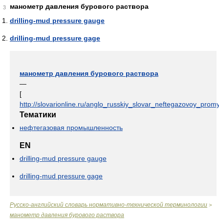
манометр давления бурового раствора
3
drilling-mud pressure gauge
drilling-mud pressure gage
манометр давления бурового раствора
—
[
http://slovarionline.ru/anglo_russkiy_slovar_neftegazovoy_promy
Тематики
нефтегазовая промышленность
EN
drilling-mud pressure gauge
drilling-mud pressure gage
Русско-английский словарь нормативно-технической терминологии
>
манометр давления бурового раствора