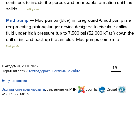
continues to invade the porous and permeable formation until the
solids …
Wikipedia
Mud pump
— Mud pumps (blue) in foreground A mud pump is a
reciprocating piston/plunger device designed to circulate drilling
fluid under high pressure (up to 7,500 psi (52,000 kPa) ) down the
drill string and back up the annulus. Mud pumps come in a… …
Wikipedia
© Академик, 2000-2026
18+
Обратная связь:
Техподдержка
,
Реклама на сайте
👣 Путешествия
Экспорт словарей на сайты
, сделанные на PHP,
Joomla,
Drupal,
WordPress, MODx.