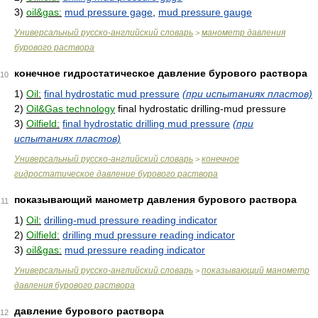
3)
oil&gas:
mud pressure gage
,
mud pressure gauge
Универсальный русско-английский словарь
манометр давления
>
бурового раствора
конечное гидростатическое давление бурового раствора
10
1)
Oil:
final hydrostatic mud pressure
(при испытаниях пластов)
2)
Oil&Gas technology
final hydrostatic drilling-mud pressure
3)
Oilfield:
final hydrostatic drilling mud pressure
(при
испытаниях пластов)
Универсальный русско-английский словарь
конечное
>
гидростатическое давление бурового раствора
показывающий манометр давления бурового раствора
11
1)
Oil:
drilling-mud pressure reading indicator
2)
Oilfield:
drilling mud pressure reading indicator
3)
oil&gas:
mud pressure reading indicator
Универсальный русско-английский словарь
показывающий манометр
>
давления бурового раствора
давление бурового раствора
12