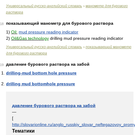
Универсальный русско-английский словарь
манометр для бурового
>
раствора
показывающий манометр для бурового раствора
18
1)
Oil:
mud pressure reading indicator
2)
Oil&Gas technology
drilling mud pressure reading indicator
Универсальный русско-английский словарь
показывающий манометр
>
для бурового раствора
давление бурового раствора на забой
19
drilling-mud bottom hole pressure
drilling mud bottomhole pressure
давление бурового раствора на забой
—
[
http://slovarionline.ru/anglo_russkiy_slovar_neftegazovoy_promy
Тематики