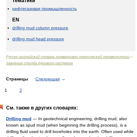
Тематики
нефтегазовая промышленность
EN
drilling mud column pressure
drilling mud head pressure
Русско-английский словарь нормативно-технической терминологии
>
давление столба бурового раствора
Страницы
Следующая
→
1
2
См. также в других словарях:
Drilling mud
— In geotechnical engineering, drilling mud, also
known as spud mud (when beginning the drilling process), is a
drilling fluid used to drill boreholes into the earth. Often used while