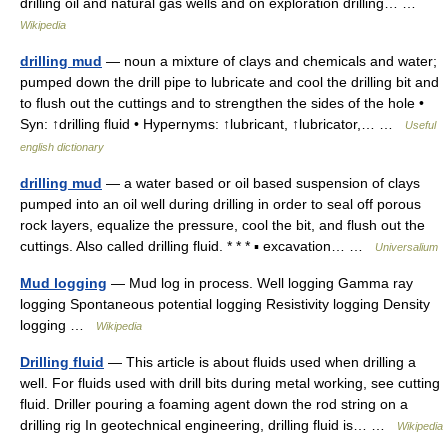
drilling oil and natural gas wells and on exploration drilling… …
Wikipedia
drilling mud
— noun a mixture of clays and chemicals and water;
pumped down the drill pipe to lubricate and cool the drilling bit and
to flush out the cuttings and to strengthen the sides of the hole •
Syn: ↑drilling fluid • Hypernyms: ↑lubricant, ↑lubricator,… …
Useful
english dictionary
drilling mud
— a water based or oil based suspension of clays
pumped into an oil well during drilling in order to seal off porous
rock layers, equalize the pressure, cool the bit, and flush out the
cuttings. Also called drilling fluid. * * * ▪ excavation… …
Universalium
Mud logging
— Mud log in process. Well logging Gamma ray
logging Spontaneous potential logging Resistivity logging Density
logging …
Wikipedia
Drilling fluid
— This article is about fluids used when drilling a
well. For fluids used with drill bits during metal working, see cutting
fluid. Driller pouring a foaming agent down the rod string on a
drilling rig In geotechnical engineering, drilling fluid is… …
Wikipedia