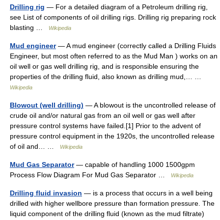
Drilling rig
— For a detailed diagram of a Petroleum drilling rig,
see List of components of oil drilling rigs. Drilling rig preparing rock
blasting …
Wikipedia
Mud engineer
— A mud engineer (correctly called a Drilling Fluids
Engineer, but most often referred to as the Mud Man ) works on an
oil well or gas well drilling rig, and is responsible ensuring the
properties of the drilling fluid, also known as drilling mud,… …
Wikipedia
Blowout (well drilling)
— A blowout is the uncontrolled release of
crude oil and/or natural gas from an oil well or gas well after
pressure control systems have failed.[1] Prior to the advent of
pressure control equipment in the 1920s, the uncontrolled release
of oil and… …
Wikipedia
Mud Gas Separator
— capable of handling 1000 1500gpm
Process Flow Diagram For Mud Gas Separator …
Wikipedia
Drilling fluid invasion
— is a process that occurs in a well being
drilled with higher wellbore pressure than formation pressure. The
liquid component of the drilling fluid (known as the mud filtrate)