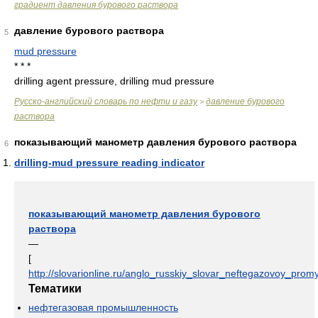
градиент давления бурового раствора
давление бурового раствора
5
mud pressure
* * *
drilling agent pressure, drilling mud pressure
Русско-английский словарь по нефти и газу
давление бурового
>
раствора
показывающий манометр давления бурового раствора
6
drilling-mud pressure reading indicator
показывающий манометр давления бурового
раствора
—
[
http://slovarionline.ru/anglo_russkiy_slovar_neftegazovoy_promy
Тематики
нефтегазовая промышленность