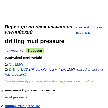
Перевод:
со всех языков на
с английского на
английский
все языки
drilling mud pressure
Толкование
Перевод
equivalent mud weight
1
1)
Oil:
EMW
2)
Drilling:
ECD
((Phydr+Ppr loss)/TVD)
, EMW
(based on pore or
frac pressure)
Универсальный русско-английский словарь
equivalent mud weight
>
давление бурового раствора
2
mud pressure
drilling mud pressure