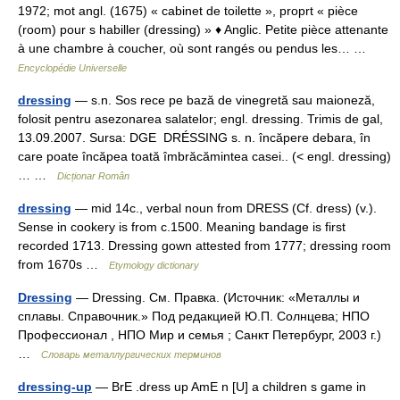
1972; mot angl. (1675) « cabinet de toilette », proprt « pièce
(room) pour s habiller (dressing) » ♦ Anglic. Petite pièce attenante
à une chambre à coucher, où sont rangés ou pendus les… …
Encyclopédie Universelle
dressing
— s.n. Sos rece pe bază de vinegretă sau maioneză,
folosit pentru asezonarea salatelor; engl. dressing. Trimis de gal,
13.09.2007. Sursa: DGE DRÉSSING s. n. încăpere debara, în
care poate încăpea toată îmbrăcămintea casei.. (< engl. dressing)
… …
Dicționar Român
dressing
— mid 14c., verbal noun from DRESS (Cf. dress) (v.).
Sense in cookery is from c.1500. Meaning bandage is first
recorded 1713. Dressing gown attested from 1777; dressing room
from 1670s …
Etymology dictionary
Dressing
— Dressing. См. Правка. (Источник: «Металлы и
сплавы. Справочник.» Под редакцией Ю.П. Солнцева; НПО
Профессионал , НПО Мир и семья ; Санкт Петербург, 2003 г.)
…
Словарь металлургических терминов
dressing-up
— BrE .dress up AmE n [U] a children s game in