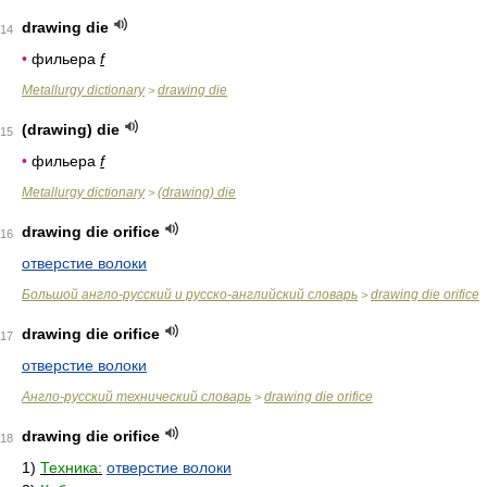
drawing die
14
•
фильера
f
Metallurgy dictionary
drawing die
>
(drawing) die
15
•
фильера
f
Metallurgy dictionary
(drawing) die
>
drawing die orifice
16
отверстие волоки
Большой англо-русский и русско-английский словарь
drawing die orifice
>
drawing die orifice
17
отверстие волоки
Англо-русский технический словарь
drawing die orifice
>
drawing die orifice
18
1)
Техника:
отверстие волоки