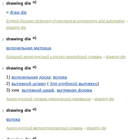
drawing die
2
=
draw die
English-Russian dictionary of mechanical engineering and automation
>
drawing die
drawing die
3
волочильная матрица
Большой англо-русский и русско-английский словарь
drawing die
>
drawing die
4
1)
волочильная
доска
;
волока
2)
вытяжной штамп
(
для глубокой вытяжки
)
3)
хим.
вытяжной шкаф
,
вытяжная форма
Англо-русский словарь технических терминов
drawing die
>
drawing die
5
волока
Англо-русский металлургический словарь
drawing die
>