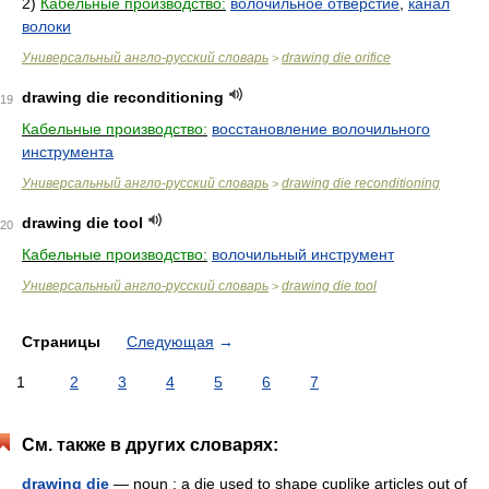
2)
Кабельные производство:
волочильное отверстие
,
канал
волоки
Универсальный англо-русский словарь
drawing die orifice
>
drawing die reconditioning
19
Кабельные производство:
восстановление волочильного
инструмента
Универсальный англо-русский словарь
drawing die reconditioning
>
drawing die tool
20
Кабельные производство:
волочильный инструмент
Универсальный англо-русский словарь
drawing die tool
>
Страницы
Следующая
→
1
2
3
4
5
6
7
См. также в других словарях:
drawing die
— noun : a die used to shape cuplike articles out of