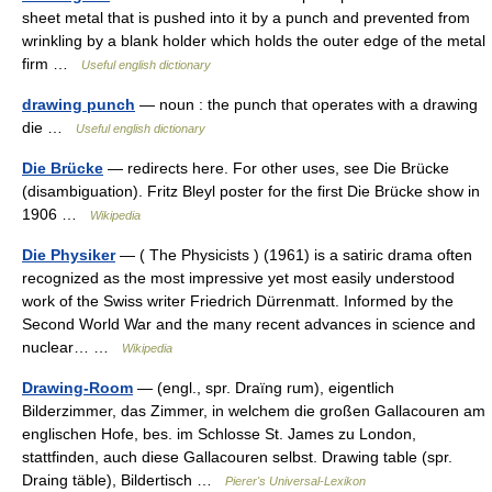
sheet metal that is pushed into it by a punch and prevented from
wrinkling by a blank holder which holds the outer edge of the metal
firm …
Useful english dictionary
drawing punch
— noun : the punch that operates with a drawing
die …
Useful english dictionary
Die Brücke
— redirects here. For other uses, see Die Brücke
(disambiguation). Fritz Bleyl poster for the first Die Brücke show in
1906 …
Wikipedia
Die Physiker
— ( The Physicists ) (1961) is a satiric drama often
recognized as the most impressive yet most easily understood
work of the Swiss writer Friedrich Dürrenmatt. Informed by the
Second World War and the many recent advances in science and
nuclear… …
Wikipedia
Drawing-Room
— (engl., spr. Draïng rum), eigentlich
Bilderzimmer, das Zimmer, in welchem die großen Gallacouren am
englischen Hofe, bes. im Schlosse St. James zu London,
stattfinden, auch diese Gallacouren selbst. Drawing table (spr.
Draing täble), Bildertisch …
Pierer's Universal-Lexikon