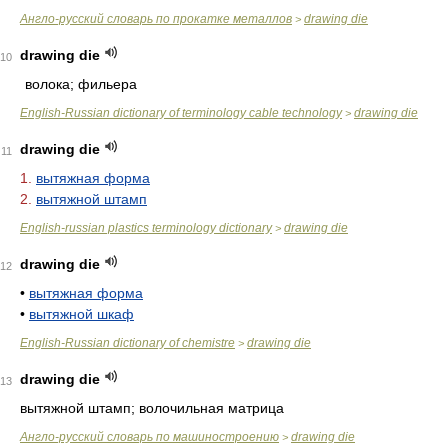
Англо-русский словарь по прокатке металлов
drawing die
>
drawing die
10
волока; фильера
English-Russian dictionary of terminology cable technology
drawing die
>
drawing die
11
1.
вытяжная форма
2.
вытяжной штамп
English-russian plastics terminology dictionary
drawing die
>
drawing die
12
•
вытяжная форма
•
вытяжной шкаф
English-Russian dictionary of chemistre
drawing die
>
drawing die
13
вытяжной штамп; волочильная матрица
Англо-русский словарь по машиностроению
drawing die
>