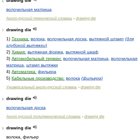
drawing die
6
волочильная матрица
Англо-русский технический словарь
drawing die
>
drawing die
7
1)
Техника:
волока
,
волочильная доска
,
вытяжной штамп
(для
глубокой вытяжки)
2)
Химия:
вытяжная форма
,
вытяжной шкаф
3)
Автомобильный термин:
волочильная матрица
,
волочильная
матрица
,
штамп вытяжки
4)
Автоматика:
фильера
5)
Кабельные производство:
волока
(фильера)
Универсальный англо-русский словарь
drawing die
>
drawing die
8
волочильная доска
Англо русский политехнический словарь
drawing die
>
drawing die
9
волока, фильер