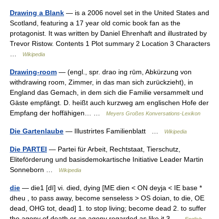
Drawing a Blank
— is a 2006 novel set in the United States and
Scotland, featuring a 17 year old comic book fan as the
protagonist. It was written by Daniel Ehrenhaft and illustrated by
Trevor Ristow. Contents 1 Plot summary 2 Location 3 Characters
…
Wikipedia
Drawing-room
— (engl., spr. drao ing rūm, Abkürzung von
withdrawing room, Zimmer, in das man sich zurückzieht), in
England das Gemach, in dem sich die Familie versammelt und
Gäste empfängt. D. heißt auch kurzweg am englischen Hofe der
Empfang der hoffähigen… …
Meyers Großes Konversations-Lexikon
Die Gartenlaube
— Illustrirtes Familienblatt …
Wikipedia
Die PARTEI
— Partei für Arbeit, Rechtstaat, Tierschutz,
Eliteförderung und basisdemokartische Initiative Leader Martin
Sonneborn …
Wikipedia
die
— die1 [dī] vi. died, dying [ME dien < ON deyja < IE base *
dheu , to pass away, become senseless > OS doian, to die, OE
dead, OHG tot, dead] 1. to stop living; become dead 2. to suffer
the agony of death or an agony regarded as like it 3 …