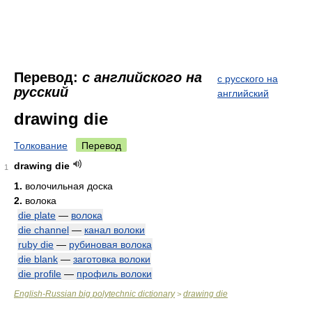
Перевод:
с английского на
с русского на
русский
английский
drawing die
Толкование
Перевод
drawing die
1
1.
волочильная доска
2.
волока
die plate
—
волока
die channel
—
канал волоки
ruby die
—
рубиновая волока
die blank
—
заготовка волоки
die profile
—
профиль волоки
English-Russian big polytechnic dictionary
drawing die
>