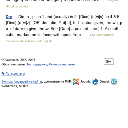
English
World dictionary
Die
— Die, n.; pl. in 1 and (usually) in 2, {Dice} (d[=i]s); in 4 & 5,
{Dies} (d[=i]z). [OE. dee, die, F. d[ e], fr. L. datus given, thrown, p.
p. of dare to give, throw. See {Date} a point of time.] 1. A small
cube, marked on its faces with spots from …
The Collaborative
International Dictionary of English
© Академик, 2000-2026
18+
Обратная связь:
Техподдержка
,
Реклама на сайте
👣 Путешествия
Экспорт словарей на сайты
, сделанные на PHP,
Joomla,
Drupal,
WordPress, MODx.