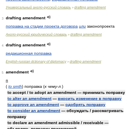
Универсальный англо-русский словарь
drafting amendment
>
drafting amendment
3
поправка на стадии проекта договора
или
законопроекта
Англо-русский юридический словарь
drafting amendment
>
drafting amendment
4
редакционная поправка
English-russian dctionary of diplomacy
drafting amendment
>
amendment
5
n
(
to smth
)
поправка
(
к чему-л.
)
to accept / to adopt an amendment — принимать поправку
to alter an amendment
—
вносить изменение в поправку
to approve an amendment
—
одобрять поправку
to consider an amendment
— обсуждать / рассматривать
поправку
to declare an amendment admissible / receivable —
объявлять поправку приемлемой