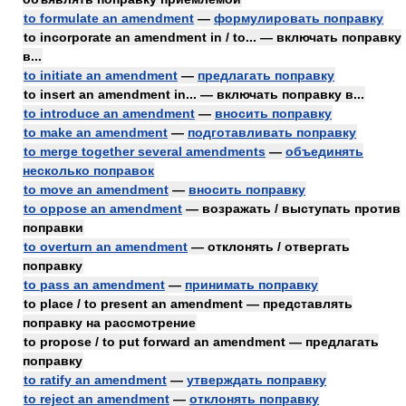
to formulate an amendment
—
формулировать поправку
to incorporate an amendment in / to... — включать поправку
в...
to initiate an amendment
—
предлагать поправку
to insert an amendment in... — включать поправку в...
to introduce an amendment
—
вносить поправку
to make an amendment
—
подготавливать поправку
to merge together several amendments
—
объединять
несколько поправок
to move an amendment
—
вносить поправку
to oppose an amendment
— возражать / выступать против
поправки
to overturn an amendment
— отклонять / отвергать
поправку
to pass an amendment
—
принимать поправку
to place / to present an amendment — представлять
поправку на рассмотрение
to propose / to put forward an amendment — предлагать
поправку
to ratify an amendment
—
утверждать поправку
to reject an amendment
—
отклонять поправку