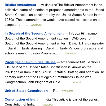
Bricker Amendment
— wikisourceThe Bricker Amendment is the
collective name of a series of proposed amendments to the United
States Constitution considered by the United States Senate in the
1950s. These amendments would have placed restrictions on the
scope and… …
Wikipedia
In Search of the Second Amendment
— Infobox Film name = In
Search of the Second Amendment caption = DVD cover of In
Search of the Second Amendment writer = David T. Hardy narrator
= David T. Hardy starring = David T. Hardy Various professors and
scholars music = Jason Prophecy… …
Wikipedia
Privileges or Immunities Clause
— Amendment XIV, Section 1,
Clause 2 of the United States Constitution is known as the
Privileges or Immunities Clause. It states:Drafting and adoptionThe
primary author of the Privileges or Immunities Clause was
Congressman John Bingham of Ohio.… …
Wikipedia
United States Constitution
— P …
Wikipedia
Constitution of India
— India This article is part of the series:
Constitution of India …
Wikipedia