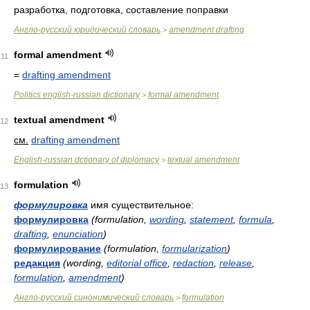
разработка, подготовка, составление поправки
Англо-русский юридический словарь
amendment drafting
>
formal amendment
11
=
drafting amendment
Politics english-russian dictionary
formal amendment
>
textual amendment
12
см.
drafting amendment
English-russian dctionary of diplomacy
textual amendment
>
formulation
13
формулировка
имя существительное:
формулировка
(formulation,
wording
,
statement
,
formula
,
drafting
,
enunciation
)
формулирование
(formulation,
formularization
)
редакция
(wording,
editorial office
,
redaction
,
release
,
formulation
,
amendment
)
Англо-русский синонимический словарь
formulation
>