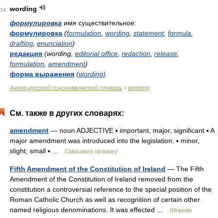
wording
14
формулировка
имя существительное:
формулировка
(
formulation
,
wording
,
statement
,
formula
,
drafting
,
enunciation
)
редакция
(wording,
editorial office
,
redaction
,
release
,
formulation
,
amendment
)
форма выражения
(wording)
Англо-русский синонимический словарь
wording
>
См. также в других словарях:
amendment
— noun ADJECTIVE ▪ important, major, significant ▪ A
major amendment was introduced into the legislation. ▪ minor,
slight, small ▪ …
Collocations dictionary
Fifth Amendment of the Constitution of Ireland
— The Fifth
Amendment of the Constitution of Ireland removed from the
constitution a controversial reference to the special position of the
Roman Catholic Church as well as recognition of certain other
named religious denominations. It was effected …
Wikipedia