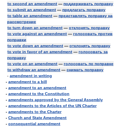
to second an amendment
—
поддерживать поправку
to submit an amendment
—
предлагать поправку
to table an amendment
—
представлять поправку на
рассмотрение
to turn down an amendment
—
отклонять поправку
to vote against an amendment
—
голосовать против
поправки
to vote down an amendment
—
отклонять поправку
to vote in favor of an amendment
—
голосовать за
поправку
to vote on an amendment
—
голосовать по поправке
to withdraw an amendment
—
снимать поправку
-
amendment in writing
-
amendment to a bill
-
amendment to an amendment
-
amendment to the Constitution
-
amendments approved by the General Assembly
-
amendments to the Articles of the UN Charter
-
amendments to the Charter
-
Church and State Amendment
-
consequential amendment