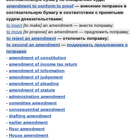
amendment to conform to proof
— внесение поправок в
состязательную бумагу в соответствии с принятыми
судом доказательствами;
to insert
[to make]
an amendment — внести поправку;
to move
[to propose]
an amendment — предложить поправку;
to reject an amendment
— отклонить поправку;
to second an amendment
—
поддержать предложение о
поправке
-
amendment of constitution
-
amendment of income tax return
-
amendment of information
-
amendment of judgement
-
amendment of pleading
-
amendment of statute
-
administration amendment
-
committee amendment
-
consequential amendment
-
drafting amendment
-
earlier amendment
-
floor amendment
-
House amendment