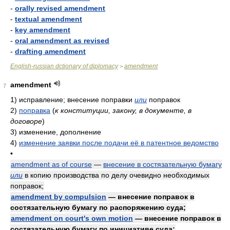
-
orally revised amendment
-
textual amendment
-
key amendment
-
oral amendment as revised
-
drafting amendment
English-russian dctionary of diplomacy
amendment
>
amendment
7
1)
исправление; внесение поправки
или
поправок
2)
поправка
(
к конституции, закону, в документе, в
договоре
)
3)
изменение, дополнение
4)
изменение заявки после подачи её в патентное ведомство
•
amendment as of course
—
внесение в состязательную бумагу
или
в копию производства по делу очевидно необходимых
поправок;
amendment by compulsion
— внесение поправок в
состязательную бумагу по распоряжению суда;
amendment on court's own motion
— внесение поправок в
состязательную бумагу по инициативе суда;