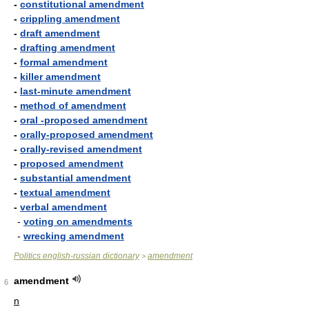
-
constitutional amendment
-
crippling amendment
-
draft amendment
-
drafting amendment
-
formal amendment
-
killer amendment
-
last-minute amendment
-
method of amendment
-
oral -proposed amendment
-
orally-proposed amendment
-
orally-revised amendment
-
proposed amendment
-
substantial amendment
-
textual amendment
-
verbal amendment
-
voting on amendments
-
wrecking amendment
Politics english-russian dictionary
amendment
>
amendment
6
n