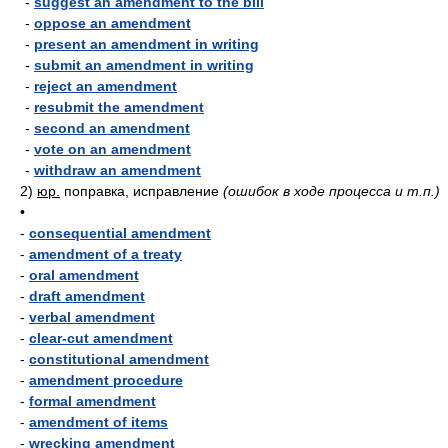
-
suggest an amendment to the bill
-
oppose an amendment
-
present an amendment in writing
-
submit an amendment in writing
-
reject an amendment
-
resubmit the amendment
-
second an amendment
-
vote on an amendment
-
withdraw an amendment
2)
юр.
поправка, исправление
(ошибок в ходе процесса и т.п.)
•
-
consequential amendment
-
amendment of a treaty
-
oral amendment
-
draft amendment
-
verbal amendment
-
clear-cut amendment
-
constitutional amendment
-
amendment procedure
-
formal amendment
-
amendment of items
-
wrecking amendment