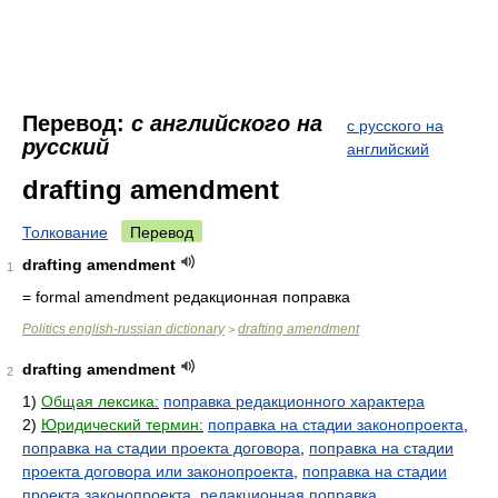
Перевод:
с английского на
с русского на
русский
английский
drafting amendment
Толкование
Перевод
drafting amendment
1
= formal amendment
редакционная поправка
Politics english-russian dictionary
drafting amendment
>
drafting amendment
2
1)
Общая лексика:
поправка редакционного характера
2)
Юридический термин:
поправка на стадии законопроекта
,
поправка на стадии проекта договора
,
поправка на стадии
проекта договора или законопроекта
,
поправка на стадии
проекта законопроекта
,
редакционная поправка