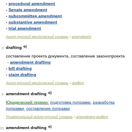
-
procedural amendment
-
Senate amendment
-
subcommittee amendment
-
substantive amendment
-
trial amendment
Англо-русский юридический словарь
amendment
>
drafting
8
составление проекта документа, составление законопроекта
-
amendment drafting
-
bill drafting
-
claim drafting
Англо-русский юридический словарь
drafting
>
amendment drafting
9
Юридический термин:
подготовка поправки
,
разработка
поправки
,
составление поправки
Универсальный англо-русский словарь
amendment drafting
>
amendment drafting
10