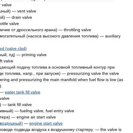
r
valve
шный
) —
vent
valve
ой
) —
drain
valve
ottle
valve
личие
от
дроссельного
крана
) —
throttling
valve
могатепьный
(
насоса
высокого
давления
топлива
) —
auxiliary
sed
(
valve
clsd
)
ный
,
пд
) —
priming
valve
ft
valve
щающий
подачу
топлива
в
основной
топливный
контур
при
де
топлива
,
напр
.,
при
запуске
) —
pressurizing
valve
the
valve
ering
and
pressurizing
the
main
manifold
when
fuel
flow
is
low
(
as
).
—
water
tank
fill
valve
valve
) —
tank
fill
valve
ливный
) —
fueling
valve
,
fuel
entry
valve
тера
) —
engine
air
start
valve
воздушный
)
—
engine
start
valve
роводе
подвода
воздуха
к
воздушному
стартеру
. —
the
valve
is