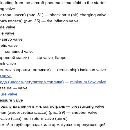
leading
from
the
aircraft
pneumatic
manifold
to
the
starter
.
ing
valve
затора
шасси
) (
рис
.
31
) —
shock
strut
(
air
)
charging
valve
тика
колеса
) (
рис
.
35
) —
tire
inflation
valve
ide
valve
le
valve
—
servo
valve
netic
valve
—
combined
valve
ородной
маски
) —
flap
valve
,
flapper
eck
valve
стемы
заправки
топливом
) — (
cross
-
ship
)
isolation
valve
g
valve
хода
(
насоса
-
регулятора
топлива
)
—
minimum
flow
valve
essure
—
valve
sure
valve
essure
valve
подачу
давления
в
к
-
л
.
магистраль
—
pressurizing
valve
ния
(
амортстойки
шасси
) (
рис
.
29
) —
snubber
valve
valve
(
сша
),
non
-
return
valve
(
англ
.)
аемый
в
трубопроводах
или
арматурах
и
пропускающий