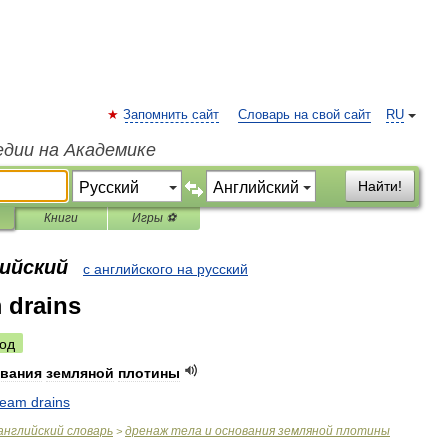
Запомнить сайт
Словарь на свой сайт
RU
едии на Академике
Найти!
Книги
Игры ⚽
лийский
с английского на русский
 drains
од
вания
земляной
плотины
ream
drains
английский
словарь
дренаж
тела
и
основания
земляной
плотины
>