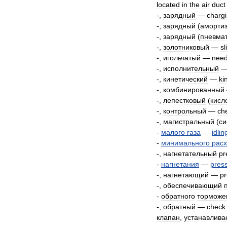
located
in
the
air
duct
-,
зарядный
—
charg
-,
зарядный
(
аморти
-,
зарядный
(
пневма
-,
золотниковый
—
sl
-,
игольчатый
—
need
-,
исполнительный
-,
кинетический
—
ki
-,
комбинированный
-,
лепестковый
(
кисл
-,
контрольный
—
ch
-,
магистральный
(
си
-
малого
газа
—
idlin
-
минимального
рас
-,
нагнетательный
pr
-
нагнетания
—
pres
-,
нагнетающий
—
pr
-,
обеспечивающий
-
обратного
торможе
-,
обратный
—
check
клапан
,
устанавлив