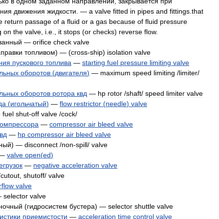
ько
в
одном
заданном
направлении
,
закрывается
при
ения
движения
жидкости
. —
а
valve
fitted
in
pipes
and
fittings
.
that
e
return
passage
of
a
fluid
or
а
gas
because
of
fluid
pressure
g
on
the
valve
,
i
.
e
.,
it
stops
(
or
checks
)
reverse
flow
.
ванный
—
orifice
check
valve
аправки
топливом
) — (
cross
-
ship
)
isolation
valve
ния
пускового
топлива
—
starting
fuel
pressure
limiting
valve
льных
оборотов
(
двигателя
)
—
maximum
speed
limiting
/
limiter
/
льных
оборотов
ротора
квд
—
hp
rotor
/
shaft
/
speed
limiter
valve
да
(
игольчатый
)
—
flow
restrictor
(
needle
)
valve
p
fuel
shut
-
off
valve
/
cock
/
компрессора
—
compressor
air
bleed
valve
вд
—
hp
compressor
air
bleed
valve
ный
) —
disconnect
/
non
-
spill
/
valve
—
valve
open
(
ed
)
егрузок
—
negative
acceleration
valve
/
cutout
,
shutoff
/
valve
rflow
valve
—
selector
valve
ночный
(
гидросистем
бустера
) —
selector
shuttle
valve
истики
приемистости
—
acceleration
time
control
valve