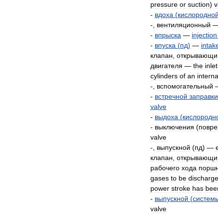
pressure
or
suction
)
v
-
вдоха
(
кислородно
-,
вентиляционный
-
впрыска
—
injection
-
впуска
(
пд
)
—
intak
клапан
,
открывающи
двигателя
—
the
inlet
cylinders
of
an
interna
-,
вспомогательный
-
встречной
заправки
valve
-
выдоха
(
кислородн
-
выключения
(
повре
valve
-,
выпускной
(
пд
) —
клапан
,
открывающи
рабочего
хода
поршн
gases
to
be
discharg
power
stroke
has
bee
-
выпускной
(
систем
valve