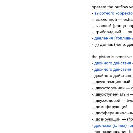
operate
the
outflow
v
-
высотного
коррект
-,
выхлопной
—
exha
-,
главный
(
ранца
па
-,
грибовидный
—
mu
-
давления
(
топливн
- (-)
датчик
(
напр
.
да
the
piston
is
sensitive
-
двойного
действия
-
двойного
действия
-
двойного
действия
-,
двухпозиционный
-,
двухсторонний
—
-,
двухступенчатый
-,
двухходовой
—
tw
-,
демпфирующий
-,
дифференциальн
-,
дозирующий
— (
fl
-
дренажа
(
слива
)
то
-
дренажирования
(
с