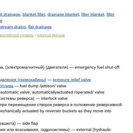
et
drainage
,
blanket
filter
,
drainage
blanket
,
filter
blanket
,
filter
ge
stream
drains
,
flat
drainage
английский
словарь
плоский
дренаж
>
ва
, (
электромагнитный
) (
двигателя
) —
emergency
fuel
shut
-
off
двления
(
гермокабины
)
—
pressure
relief
valve
оплива
—
fuel
dump
/
jettison
/
valve
—
automatic
valve
,
automaticallyactuated
/
operated
/
valve
системы
реверса
) —
interlock
valve
при
neремещении
створок
реверса
в
положение
реверсивной
echanically
actuated
by
reverser
buckets
as
they
move
into
рашюта
) —
side
flap
ния
или
всасывания
,
гидросистемы
) —
external
(
hydraulic