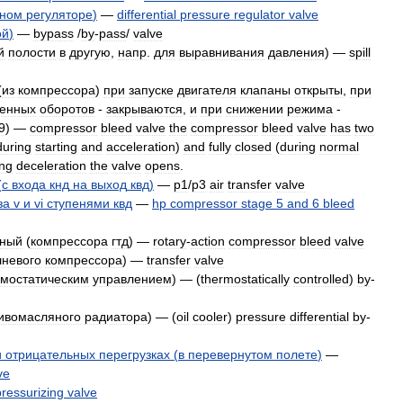
вном
регуляторе
)
—
differential
pressure
regulator
valve
ой
)
—
bypass
/
by
-
pass
/
valve
й
полости
в
другую
,
напр
.
для
выравнивания
давления
) —
spill
(
из
компрессора
)
при
запуске
двигателя
клапаны
открыты
,
при
енных
оборотов
-
закрываются
,
и
при
снижении
режима
-
9
) —
compressor
bleed
valve
the
compressor
bleed
valve
has
two
during
starting
and
acceleration
)
and
fully
closed
(
during
normal
ing
deceleration
the
valve
opens
.
(
с
входа
кнд
на
выход
квд
)
—
p1
/
p3
air
transfer
valve
за
v
и
vi
ступенями
квд
—
hp
compressor
stage
5
and
6
bleed
тный
(
компрессора
гтд
) —
rotary
-
action
compressor
bleed
valve
невого
компрессора
) —
transfer
valve
рмостатическим
управлением
) — (
thermostatically
controlled
)
by
-
ивомасляного
радиатора
) — (
oil
cooler
)
pressure
differential
by
-
и
отрицательных
перегрузках
(
в
перевернутом
полете
)
—
ve
pressurizing
valve