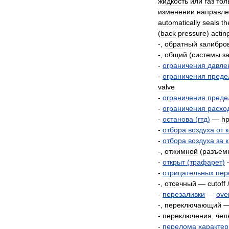
жидкость
или
газ
тол
изменении
направл
automatically
seals
th
(
back
pressure
)
actin
-,
обратный
калибро
-,
общий
(
системы
з
-
ограничения
давле
-
ограничения
преде
valve
-
ограничения
преде
-
ограничения
расхо
-
останова
(
гтд
)
—
h
-
отбора
воздуха
от
-
отбора
воздуха
за
к
-,
отжимной
(
разъем
-
открыт
(
трафарет
)
-
отрицательных
пер
-,
отсечный
—
cutoff
-
перезаливки
—
ove
-,
переключающий
-
переключения
,
чел
-
перелома
характер