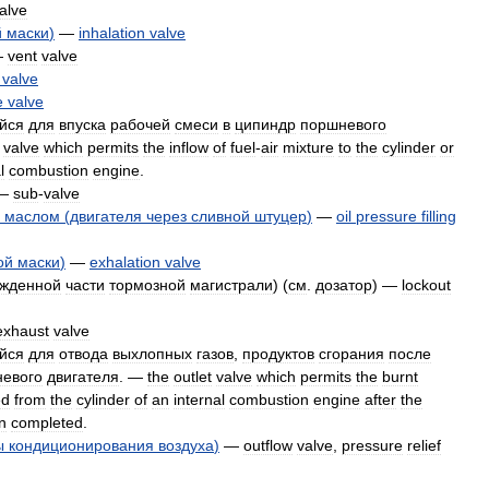
alve
й
маски
)
—
inhalation
valve
—
vent
valve
valve
e
valve
йся
для
впуска
рабочей
смеси
в
ципиндр
поршневого
valve
which
permits
the
inflow
of
fuel
-
air
mixture
to
the
cylinder
or
l
combustion
engine
.
—
sub
-
valve
маслом
(
двигателя
через
сливной
штуцер
)
—
oil
pressure
filling
ой
маски
)
—
exhalation
valve
жденной
части
тормозной
магистрали
) (
см
.
дозатор
) —
lockout
exhaust
valve
йся
для
отвода
выхлопных
газов
,
продуктов
сгорания
после
евого
двигателя
. —
the
outlet
valve
which
permits
the
burnt
ed
from
the
cylinder
of
an
internal
combustion
engine
after
the
n
completed
.
ы
кондиционирования
воздуха
)
—
outflow
valve
,
pressure
relief