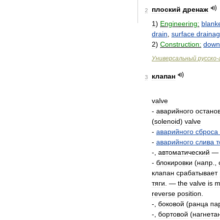
плоский
дренаж
2
1
)
Engineering:
blank
drain
,
surface
draina
2
)
Construction:
down
Универсальный
русско
-
клапан
3
valve
-
аварийного
остано
(
solenoid
)
valve
-
аварийного
сброса
-
аварийного
слива
т
-,
автоматический
-
блокировки
(
напр
.,
клапан
срабатывает
тяги
. —
the
valve
is
m
reverse
position
.
-,
боковой
(
ранца
па
-,
бортовой
(
нагнета