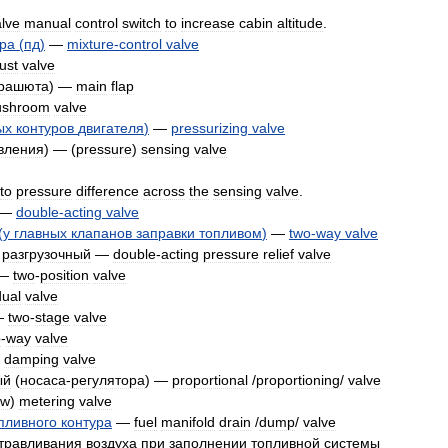
alve
manual
control
switch
to
increase
cabin
altitude
.
ора
(
пд
)
—
mixture
-
control
valve
ust
valve
рашюта
) —
main
flap
shroom
valve
ых
контуров
двигателя
)
—
pressurizing
valve
вления
) — (
pressure
)
sensing
valve
to
pressure
difference
across
the
sensing
valve
.
—
double
-
acting
valve
(
у
главных
клапанов
заправки
топливом
)
—
two
-
way
valve
,
разгрузочный
—
double
-
acting
pressure
relief
valve
—
two
-
position
valve
dual
valve
—
two
-
stage
valve
o
-
way
valve
—
damping
valve
ый
(
носаca
-
регулятора
) —
proportional
/
proportioning
/
valve
ow
)
metering
valve
пливного
контура
—
fuel
manifold
drain
/
dump
/
valve
травливания
воздуха
при
заполнении
топливной
системы