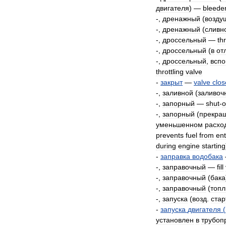
двигателя
) —
bleede
-,
дренажный
(
возду
-,
дренажный
(
сливн
-,
дроссельный
—
thr
-,
дроссельный
(
в
от
-,
дроссельный
,
вспо
throttling
valve
-
закрыт
—
valve
clo
-,
заливной
(
заливоч
-,
запорный
—
shut
-
o
-,
запорный
(
прекра
уменьшенном
расхо
prevents
fuel
from
ent
during
engine
starting
-
заправка
водобака
-,
заправочный
—
fill
-,
заправочный
(
бака
-,
заправочный
(
топ
-,
запуска
(
возд
.
стар
-
запуска
двигателя
(
установлен
в
трубоп