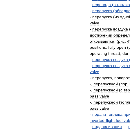
-
перепада
(
в
топли
-
перепуска
(
обводн
-
перепуска
(
из
одно
valve
-
перепуска
воздуха
достижении
определ
открываются
. (
рис
.
4
positions:
fully
open
(
operating
thrust
),
dur
-
перепуска
воздуха
-
перепуска
воздуха
valve
-
перепуска
,
поворо
-,
перепускной
(
порш
-,
перепускной
(
с
те
pass
valve
-,
перепускной
(
топл
pass
valve
-
подачи
топлива
пр
inverted
-
flight
fuel
val
-
поддавливания
—