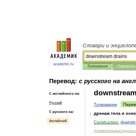
Словари и энциклоп
academic.ru
Толкования
Переводы
Перевод:
с русского на анг
downstream
С английского на:
Русский
Толкование
Перев
С русского на:
дренаж
тела
и
осно
1
Английский
Construction:
downst
Универсальный
русско
-