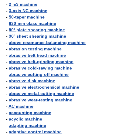
-
2 m3 machine
-
3-axis NC machine
-
50-taper machine
-
630-mm-class machine
-
90º plate shearing machine
-
90º sheet shearing machine
-
above resonance-balancing machine
-
abrasion testing machine
-
abrasive belt head machine
-
abrasive belt-grinding machine
-
abrasive cold-sawing machine
-
abrasive cutting-off machine
-
abrasive disk machine
-
abrasive electrochemical machine
-
abrasive metal-cutting machine
-
abrasive wear-testing machine
-
AC machine
-
accounting machine
-
acyclic machine
-
adapting machine
-
adaptive control machine