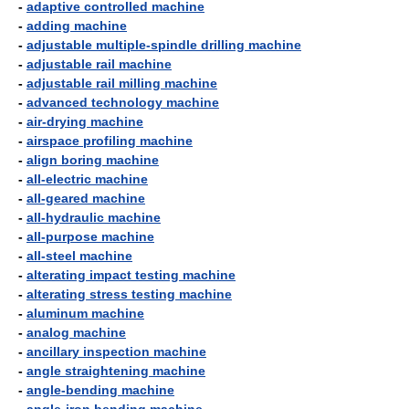
-
adaptive controlled machine
-
adding machine
-
adjustable multiple-spindle drilling machine
-
adjustable rail machine
-
adjustable rail milling machine
-
advanced technology machine
-
air-drying machine
-
airspace profiling machine
-
align boring machine
-
all-electric machine
-
all-geared machine
-
all-hydraulic machine
-
all-purpose machine
-
all-steel machine
-
alterating impact testing machine
-
alterating stress testing machine
-
aluminum machine
-
analog machine
-
ancillary inspection machine
-
angle straightening machine
-
angle-bending machine