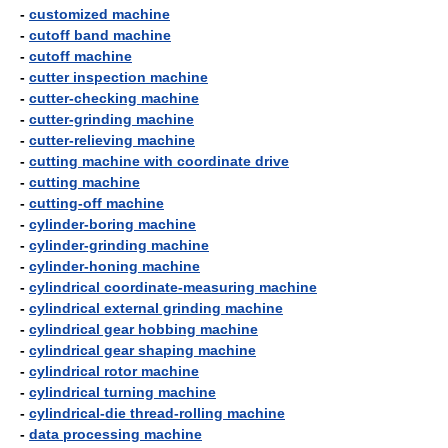
-
customized machine
-
cutoff band machine
-
cutoff machine
-
cutter inspection machine
-
cutter-checking machine
-
cutter-grinding machine
-
cutter-relieving machine
-
cutting machine with coordinate drive
-
cutting machine
-
cutting-off machine
-
cylinder-boring machine
-
cylinder-grinding machine
-
cylinder-honing machine
-
cylindrical coordinate-measuring machine
-
cylindrical external grinding machine
-
cylindrical gear hobbing machine
-
cylindrical gear shaping machine
-
cylindrical rotor machine
-
cylindrical turning machine
-
cylindrical-die thread-rolling machine
-
data processing machine