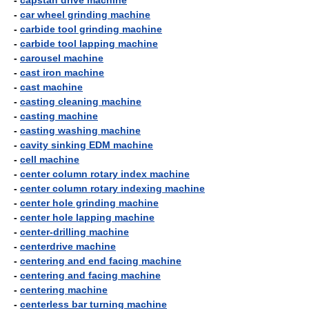
-
capstan drive machine
-
car wheel grinding machine
-
carbide tool grinding machine
-
carbide tool lapping machine
-
carousel machine
-
cast iron machine
-
cast machine
-
casting cleaning machine
-
casting machine
-
casting washing machine
-
cavity sinking EDM machine
-
cell machine
-
center column rotary index machine
-
center column rotary indexing machine
-
center hole grinding machine
-
center hole lapping machine
-
center-drilling machine
-
centerdrive machine
-
centering and end facing machine
-
centering and facing machine
-
centering machine
-
centerless bar turning machine