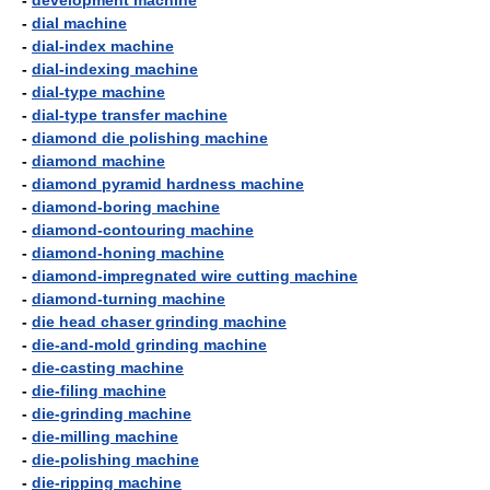
-
development machine
-
dial machine
-
dial-index machine
-
dial-indexing machine
-
dial-type machine
-
dial-type transfer machine
-
diamond die polishing machine
-
diamond machine
-
diamond pyramid hardness machine
-
diamond-boring machine
-
diamond-contouring machine
-
diamond-honing machine
-
diamond-impregnated wire cutting machine
-
diamond-turning machine
-
die head chaser grinding machine
-
die-and-mold grinding machine
-
die-casting machine
-
die-filing machine
-
die-grinding machine
-
die-milling machine
-
die-polishing machine
-
die-ripping machine