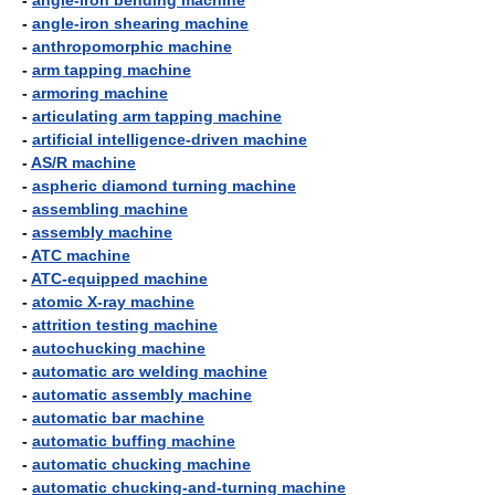
-
angle-iron bending machine
-
angle-iron shearing machine
-
anthropomorphic machine
-
arm tapping machine
-
armoring machine
-
articulating arm tapping machine
-
artificial intelligence-driven machine
-
AS/R machine
-
aspheric diamond turning machine
-
assembling machine
-
assembly machine
-
ATC machine
-
ATC-equipped machine
-
atomic X-ray machine
-
attrition testing machine
-
autochucking machine
-
automatic arc welding machine
-
automatic assembly machine
-
automatic bar machine
-
automatic buffing machine
-
automatic chucking machine
-
automatic chucking-and-turning machine