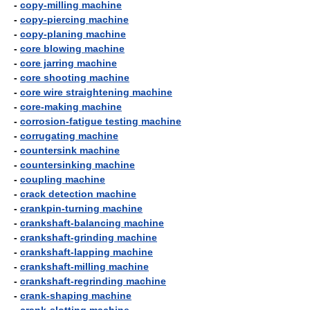
-
copy-milling machine
-
copy-piercing machine
-
copy-planing machine
-
core blowing machine
-
core jarring machine
-
core shooting machine
-
core wire straightening machine
-
core-making machine
-
corrosion-fatigue testing machine
-
corrugating machine
-
countersink machine
-
countersinking machine
-
coupling machine
-
crack detection machine
-
crankpin-turning machine
-
crankshaft-balancing machine
-
crankshaft-grinding machine
-
crankshaft-lapping machine
-
crankshaft-milling machine
-
crankshaft-regrinding machine
-
crank-shaping machine