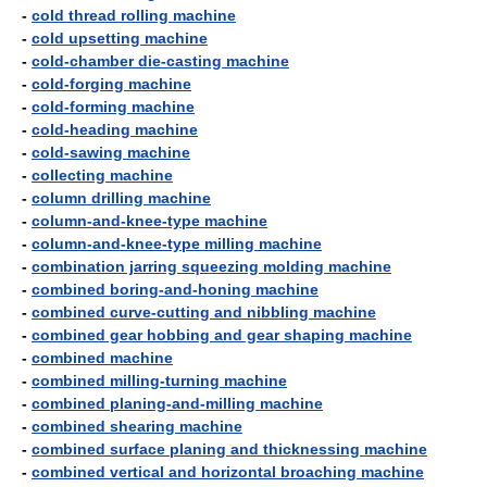
-
cold thread rolling machine
-
cold upsetting machine
-
cold-chamber die-casting machine
-
cold-forging machine
-
cold-forming machine
-
cold-heading machine
-
cold-sawing machine
-
collecting machine
-
column drilling machine
-
column-and-knee-type machine
-
column-and-knee-type milling machine
-
combination jarring squeezing molding machine
-
combined boring-and-honing machine
-
combined curve-cutting and nibbling machine
-
combined gear hobbing and gear shaping machine
-
combined machine
-
combined milling-turning machine
-
combined planing-and-milling machine
-
combined shearing machine
-
combined surface planing and thicknessing machine
-
combined vertical and horizontal broaching machine