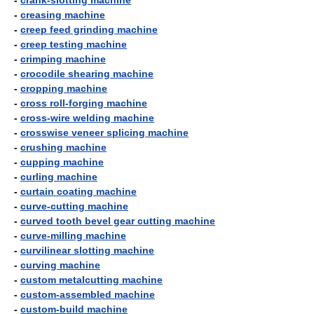
-
crank-slotting machine
-
creasing machine
-
creep feed grinding machine
-
creep testing machine
-
crimping machine
-
crocodile shearing machine
-
cropping machine
-
cross roll-forging machine
-
cross-wire welding machine
-
crosswise veneer splicing machine
-
crushing machine
-
cupping machine
-
curling machine
-
curtain coating machine
-
curve-cutting machine
-
curved tooth bevel gear cutting machine
-
curve-milling machine
-
curvilinear slotting machine
-
curving machine
-
custom metalcutting machine
-
custom-assembled machine
-
custom-build machine