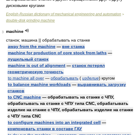
дисковыми кругами
English-Russian dictionary of mechanical engineering and automation
>
double-disk grinding machine
machine
3
станок; машина || обрабатывать на станке
away from the machine
—
вне станка
machine for production of core stock from laths
—
лущильный станок
machine is out of alignment
—
станок потерял
геометрическую точность
to machine all over
—
обрабатывать
(
изделие
)
кругом
to balance machine workloads
—
выравнивать загрузку
станков
to CNC machine
— обрабатывать на станке с ЧПУ,
обрабатывать на станке с ЧПУ типа CNC, обрабатывать
изделие на станке с ЧПУ, обрабатывать изделие на станке
с ЧПУ типа CNC
to configure machines into an integrated cell
—
компоновать станки в составе ГАУ