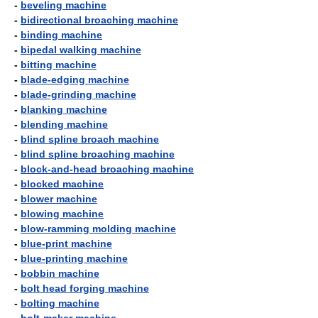
-
beveling machine
-
bidirectional broaching machine
-
binding machine
-
bipedal walking machine
-
bitting machine
-
blade-edging machine
-
blade-grinding machine
-
blanking machine
-
blending machine
-
blind spline broach machine
-
blind spline broaching machine
-
block-and-head broaching machine
-
blocked machine
-
blower machine
-
blowing machine
-
blow-ramming molding machine
-
blue-print machine
-
blue-printing machine
-
bobbin machine
-
bolt head forging machine
-
bolting machine