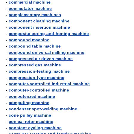
-
commercial machine
-
commutator machine
-
complementary machines
-
component cleaning machine
-
component insertion machine
-
composite boring-and-honing machine
-
compound machine
-
compound table machine
-
compound universal milling machine
-
compressed air driven machine
-
compressed gas machine
-
compression-testing machine
-
compression-type machine
-
computer-controlled industrial machine
-
computer-controlled machine
-
computerized machine
-
computing machine
-
condenser spot-welding machine
-
cone pulley machine
-
conical rotor machine
-
constant cycling machine