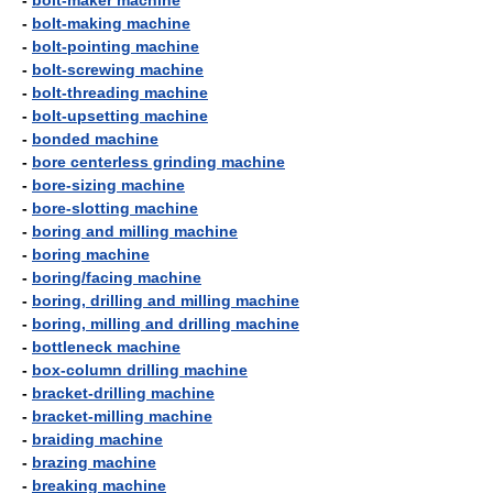
-
bolt-maker machine
-
bolt-making machine
-
bolt-pointing machine
-
bolt-screwing machine
-
bolt-threading machine
-
bolt-upsetting machine
-
bonded machine
-
bore centerless grinding machine
-
bore-sizing machine
-
bore-slotting machine
-
boring and milling machine
-
boring machine
-
boring/facing machine
-
boring, drilling and milling machine
-
boring, milling and drilling machine
-
bottleneck machine
-
box-column drilling machine
-
bracket-drilling machine
-
bracket-milling machine
-
braiding machine
-
brazing machine
-
breaking machine