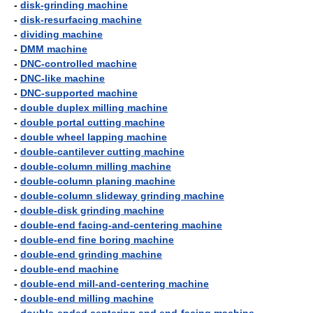
-
disk-grinding machine
-
disk-resurfacing machine
-
dividing machine
-
DMM machine
-
DNC-controlled machine
-
DNC-like machine
-
DNC-supported machine
-
double duplex milling machine
-
double portal cutting machine
-
double wheel lapping machine
-
double-cantilever cutting machine
-
double-column milling machine
-
double-column planing machine
-
double-column slideway grinding machine
-
double-disk grinding machine
-
double-end facing-and-centering machine
-
double-end fine boring machine
-
double-end grinding machine
-
double-end machine
-
double-end mill-and-centering machine
-
double-end milling machine