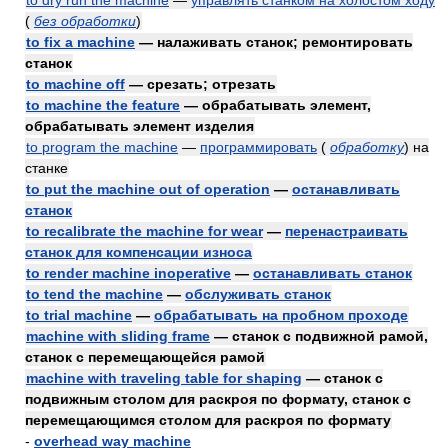
to dry run the machine
—
управлять станком на холостом ходу
(
без обработки
)
to fix a machine
— налаживать станок; ремонтировать
станок
to machine off
— срезать; отрезать
to machine the feature
— обрабатывать элемент,
обрабатывать элемент изделия
to program the machine
—
программировать
(
обработку
)
на
станке
to put the machine out of operation
—
останавливать
станок
to recalibrate the machine for wear
—
перенастраивать
станок для компенсации износа
to render machine inoperative
—
останавливать станок
to tend the machine
—
обслуживать станок
to trial machine
—
обрабатывать на пробном проходе
machine with sliding frame
— станок с подвижной рамой,
станок с перемещающейся рамой
machine with traveling table for shaping
— станок с
подвижным столом для раскроя по формату, станок с
перемещающимся столом для раскроя по формату
-
overhead way machine