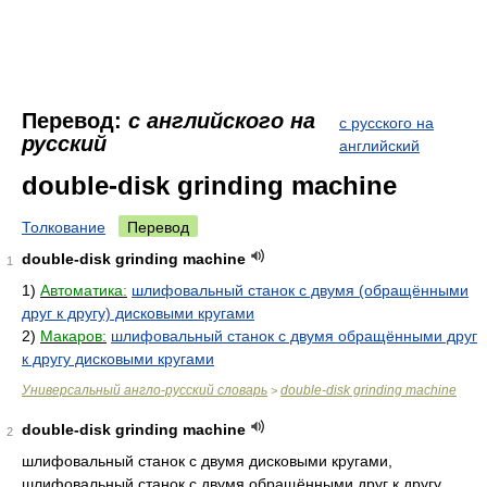
Перевод:
с английского на
с русского на
русский
английский
double-disk grinding machine
Толкование
Перевод
double-disk grinding machine
1
1)
Автоматика:
шлифовальный станок с двумя (обращёнными
друг к другу) дисковыми кругами
2)
Макаров:
шлифовальный станок с двумя обращёнными друг
к другу дисковыми кругами
Универсальный англо-русский словарь
double-disk grinding machine
>
double-disk grinding machine
2
шлифовальный станок с двумя дисковыми кругами,
шлифовальный станок с двумя обращёнными друг к другу