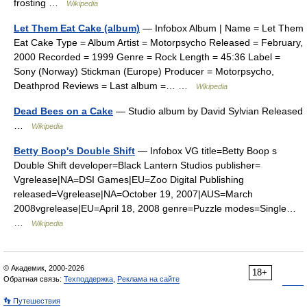
frosting …
Wikipedia
Let Them Eat Cake (album)
— Infobox Album | Name = Let Them
Eat Cake Type = Album Artist = Motorpsycho Released = February,
2000 Recorded = 1999 Genre = Rock Length = 45:36 Label =
Sony (Norway) Stickman (Europe) Producer = Motorpsycho,
Deathprod Reviews = Last album =… …
Wikipedia
Dead Bees on a Cake
— Studio album by David Sylvian Released
…
Wikipedia
Betty Boop's Double Shift
— Infobox VG title=Betty Boop s
Double Shift developer=Black Lantern Studios publisher=
Vgrelease|NA=DSI Games|EU=Zoo Digital Publishing
released=Vgrelease|NA=October 19, 2007|AUS=March
2008vgrelease|EU=April 18, 2008 genre=Puzzle modes=Single…
…
Wikipedia
© Академик, 2000-2026
18+
Обратная связь:
Техподдержка
,
Реклама на сайте
👣 Путешествия