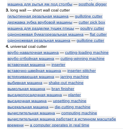
машина для рытья ям под столбы
—
posthole digger
3.
long wall — short wall coal cutter
гильотинная резальная машина
—
guillotine cutter
державка зубка врубовой машины
—
cutter pick box
машина для разделки тушек птицы
—
poultry cutter
одноножевая бумагорезальная машина
—
flat cutter
одноножевая резальная машина
—
guillotine cutter
4.
universal coal cutter
врубо-навалочная машина
—
cutting-loading machine
врубо-отбойная машина
—
cutting-winning machine
вставочная машина
—
inserter
вставочно-швейная машина
—
inserter-stitcher
встряхивающая машина
—
jarring machine
выбивная машина
—
shake-out machine
вымольная машина
—
bran finisher
высадкопосадочная машина
—
planter
высадочная машина
—
upsetting machine
высекальная машина
—
die-cutting machine
вычислительная машина
—
computing machine
вычислительная машина работает в истинном масштабе
времени
—
a computer operates in real time