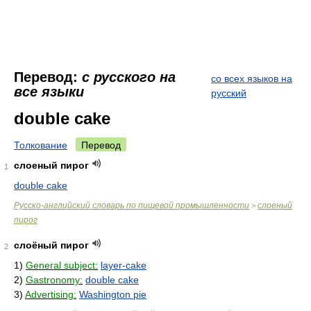
Перевод:
с русского на
со всех языков на
все языки
русский
double cake
Толкование
Перевод
слоеный пирог
1
double cake
Русско-английский словарь по пищевой промышленности
слоеный
>
пирог
слоёный пирог
2
1)
General subject:
layer-cake
2)
Gastronomy:
double cake
3)
Advertising:
Washington pie