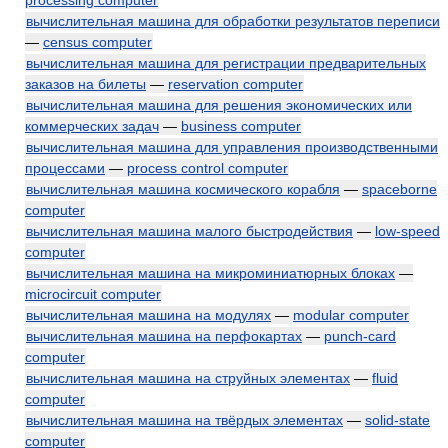
processing computer
вычислительная машина для обработки результатов переписи
—
census computer
вычислительная машина для регистрации предварительных
заказов на билеты
—
reservation computer
вычислительная машина для решения экономических или
коммерческих задач
—
business computer
вычислительная машина для управления производственными
процессами
—
process control computer
вычислительная машина космического корабля
—
spaceborne
computer
вычислительная машина малого быстродействия
—
low-speed
computer
вычислительная машина на микроминиатюрных блоках
—
microcircuit computer
вычислительная машина на модулях
—
modular computer
вычислительная машина на перфокартах
—
punch-card
computer
вычислительная машина на струйных элементах
—
fluid
computer
вычислительная машина на твёрдых элементах
—
solid-state
computer