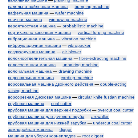
валяльная машина
—
planking machine
валяльно-войлочная машина
—
bumping machine
вафельная машина
—
wafer machine
веечная машина
—
winnowing machine
вероятностная машина
—
probabilistic machine
вертикально-ковочная машина
—
vertical forging machine
вибрационная машина
—
vibration machine
виброукладочная машина
—
vibropacker
воздуходувная машина
—
air blower
волокноотделительная машина
—
fibre-extracting machine
волососгонная машина
—
unhairing machine
волочильная машина
—
drawing machine
ворсовальная машина
—
carding machine
ворсовальная машина двойного действия
—
double-acting
raising machine
ворсорезная дисковая машина
—
circular knife fustian machine
врубовая машина
—
coal cutter
врубовая машина для верхней подрубки
—
overcut coal cutter
врубовая машина для дугового вруба
—
arcwaller
врубовая машина для нижней зарубки
—
undercut coal cutter
землеройная машина
—
digger
машина для уборки корнеплодов
—
root digger