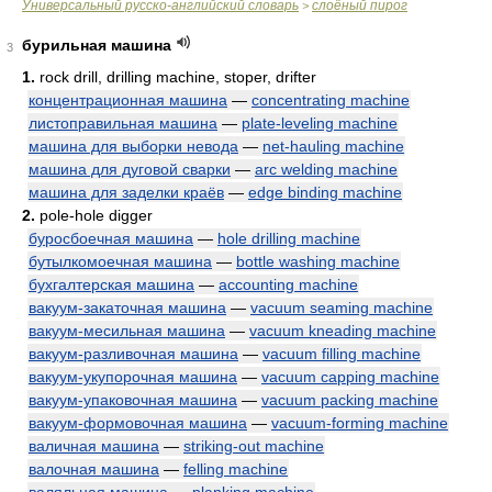
Универсальный русско-английский словарь
слоёный пирог
>
бурильная машина
3
1.
rock drill, drilling machine, stoper, drifter
концентрационная машина
—
concentrating machine
листоправильная машина
—
plate-leveling machine
машина для выборки невода
—
net-hauling machine
машина для дуговой сварки
—
arc welding machine
машина для заделки краёв
—
edge binding machine
2.
pole-hole digger
буросбоечная машина
—
hole drilling machine
бутылкомоечная машина
—
bottle washing machine
бухгалтерская машина
—
accounting machine
вакуум-закаточная машина
—
vacuum seaming machine
вакуум-месильная машина
—
vacuum kneading machine
вакуум-разливочная машина
—
vacuum filling machine
вакуум-укупорочная машина
—
vacuum capping machine
вакуум-упаковочная машина
—
vacuum packing machine
вакуум-формовочная машина
—
vacuum-forming machine
валичная машина
—
striking-out machine
валочная машина
—
felling machine