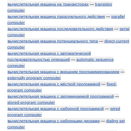
вычислительная машина на транзисторах
—
transistor
computer
вычислительная машина параллельного действия
—
parallel
computer
вычислительная машина последовательного действия
—
serial
computer
вычислительная машина потенциального типа
—
direct-current
computer
вычислительная машина с автоматической
последовательностью операций
—
automatic sequence
computer
вычислительная машина с внешним программированием
—
externally program computer
вычислительная машина с жёсткой программой
—
fixed-
program computer
вычислительная машина с запоминаемой программой
—
stored-program computer
вычислительная машина с наборной программой
—
wired
program computer
вычислительная машина с наборными дисками
—
dialing set
computer