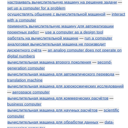
настраивать вычислительную машину на решение задачи
—
set up a computer for a problem
осуществлять общение с вычислительной машиной
—
interact
with a computer
применять вычислительную машину для автоматизации
проектных работ
—
use a computer as a design tool
работать на вычислительной машине
—
run a computer
аналоговая вычислительная машина не производит
дискретного счёта
—
an analog computer does not operate on
digital numbers
вычислительная машина второго поколения
—
second-
generation computer
вычислительная машина для автоматического перевода
—
translation machine
вычислительная машина для аэрокосмических исследований
—
aerospace computer
вычислительная машина для коммерческих расчётов
—
business computer
вычислительная машина для научных расчётов
—
scientific
computer
вычислительная машина для обработки данных
—
data-