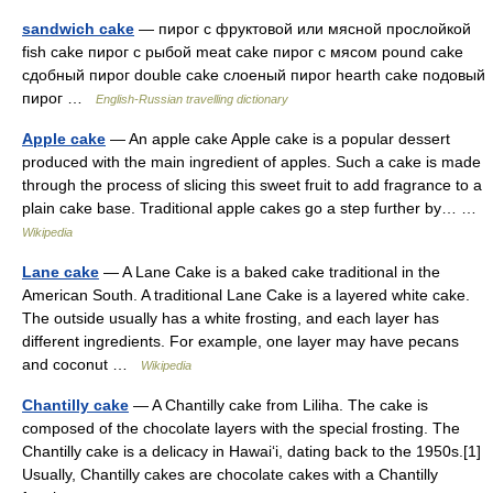
sandwich cake
— пирог с фруктовой или мясной прослойкой
fish cake пирог с рыбой meat cake пирог с мясом pound cake
сдобный пирог double cake слоеный пирог hearth cake подовый
пирог …
English-Russian travelling dictionary
Apple cake
— An apple cake Apple cake is a popular dessert
produced with the main ingredient of apples. Such a cake is made
through the process of slicing this sweet fruit to add fragrance to a
plain cake base. Traditional apple cakes go a step further by… …
Wikipedia
Lane cake
— A Lane Cake is a baked cake traditional in the
American South. A traditional Lane Cake is a layered white cake.
The outside usually has a white frosting, and each layer has
different ingredients. For example, one layer may have pecans
and coconut …
Wikipedia
Chantilly cake
— A Chantilly cake from Liliha. The cake is
composed of the chocolate layers with the special frosting. The
Chantilly cake is a delicacy in Hawaiʻi, dating back to the 1950s.[1]
Usually, Chantilly cakes are chocolate cakes with a Chantilly