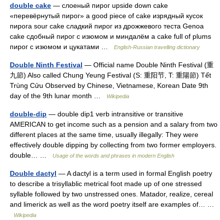
double cake
— слоеный пирог upside down cake
«перевёрнутый пирог» a good piece of cake изрядный кусок
пирога sour cake сладкий пирог из дрожжевого теста Genoa
cake сдобный пирог с изюмом и миндалём a cake full of plums
пирог с изюмом и цукатами …
English-Russian travelling dictionary
Double Ninth Festival
— Official name Double Ninth Festival (重
九節) Also called Chung Yeung Festival (S: 重阳节, T: 重陽節) Tết
Trùng Cửu Observed by Chinese, Vietnamese, Korean Date 9th
day of the 9th lunar month …
Wikipedia
double-dip
— double dip1 verb intransitive or transitive
AMERICAN to get income such as a pension and a salary from two
different places at the same time, usually illegally: They were
effectively double dipping by collecting from two former employers.
double… …
Usage of the words and phrases in modern English
Double dactyl
— A dactyl is a term used in formal English poetry
to describe a trisyllablic metrical foot made up of one stressed
syllable followed by two unstressed ones. Matador, realize, cereal
and limerick as well as the word poetry itself are examples of… …
Wikipedia