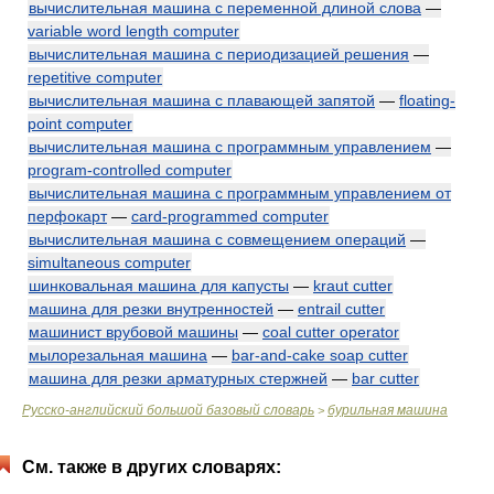
вычислительная машина с переменной длиной слова
—
variable word length computer
вычислительная машина с периодизацией решения
—
repetitive computer
вычислительная машина с плавающей запятой
—
floating-
point computer
вычислительная машина с программным управлением
—
program-controlled computer
вычислительная машина с программным управлением от
перфокарт
—
card-programmed computer
вычислительная машина с совмещением операций
—
simultaneous computer
шинковальная машина для капусты
—
kraut cutter
машина для резки внутренностей
—
entrail cutter
машинист врубовой машины
—
coal cutter operator
мылорезальная машина
—
bar-and-cake soap cutter
машина для резки арматурных стержней
—
bar cutter
Русско-английский большой базовый словарь
бурильная машина
>
См. также в других словарях: