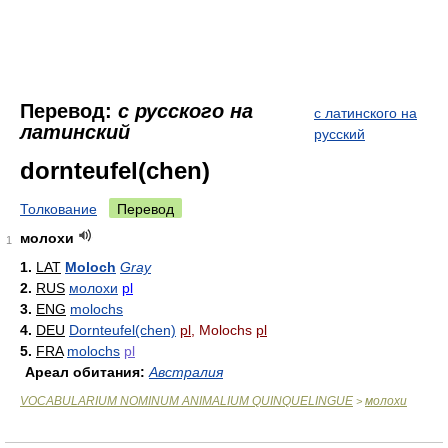
Перевод:
с русского на
с латинского на
латинский
русский
dornteufel(chen)
Толкование
Перевод
молохи
1
1.
LAT
Moloch
Gray
2.
RUS
молохи
pl
3.
ENG
molochs
4.
DEU
Dornteufel(chen)
pl
, Molochs
pl
5.
FRA
molochs
pl
Ареал обитания:
Австралия
VOCABULARIUM NOMINUM ANIMALIUM QUINQUELINGUE
молохи
>