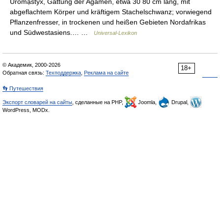
Uromạstyx, Gattung der Agamen, etwa 30 80 cm lang, mit
abgeflachtem Körper und kräftigem Stachelschwanz; vorwiegend
Pflanzenfresser, in trockenen und heißen Gebieten Nordafrikas
und Südwestasiens.… …
Universal-Lexikon
© Академик, 2000-2026
18+
Обратная связь:
Техподдержка
,
Реклама на сайте
👣 Путешествия
Экспорт словарей на сайты
, сделанные на PHP,
Joomla,
Drupal,
WordPress, MODx.