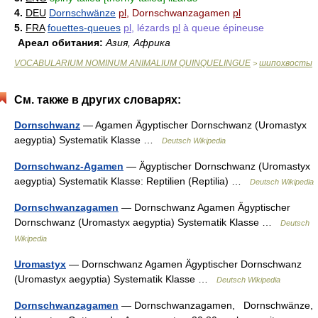
4.
DEU
Dornschwänze
pl
, Dornschwanzagamen
pl
5.
FRA
fouettes-queues
pl
, lézards
pl
à queue épineuse
Ареал обитания:
Азия, Африка
VOCABULARIUM NOMINUM ANIMALIUM QUINQUELINGUE
шипохвосты
>
См. также в других словарях:
Dornschwanz
— Agamen Ägyptischer Dornschwanz (Uromastyx
aegyptia) Systematik Klasse …
Deutsch Wikipedia
Dornschwanz-Agamen
— Ägyptischer Dornschwanz (Uromastyx
aegyptia) Systematik Klasse: Reptilien (Reptilia) …
Deutsch Wikipedia
Dornschwanzagamen
— Dornschwanz Agamen Ägyptischer
Dornschwanz (Uromastyx aegyptia) Systematik Klasse …
Deutsch
Wikipedia
Uromastyx
— Dornschwanz Agamen Ägyptischer Dornschwanz
(Uromastyx aegyptia) Systematik Klasse …
Deutsch Wikipedia
Dornschwanzagamen
— Dornschwanzagamen, Dornschwänze,