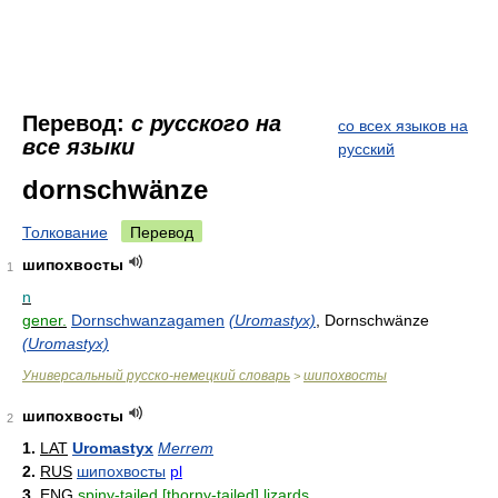
Перевод:
с русского на
со всех языков на
все языки
русский
dornschwänze
Толкование
Перевод
шипохвосты
1
n
gener.
Dornschwanzagamen
(Uromastyx)
, Dornschwänze
(Uromastyx)
Универсальный русско-немецкий словарь
шипохвосты
>
шипохвосты
2
1.
LAT
Uromastyx
Merrem
2.
RUS
шипохвосты
pl
3.
ENG
spiny-tailed [thorny-tailed] lizards