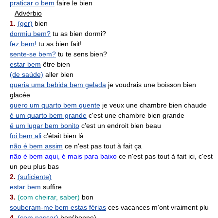
praticar o bem
faire le bien
Advérbio
1.
(ger)
bien
dormiu bem?
tu as bien dormi?
fez bem!
tu as bien fait!
sente-se bem?
tu te sens bien?
estar bem
être bien
(de saúde)
aller bien
queria uma bebida bem gelada
je voudrais une boisson bien
glacée
quero um quarto bem quente
je veux une chambre bien chaude
é um quarto bem grande
c'est une chambre bien grande
é um lugar bem bonito
c'est un endroit bien beau
foi bem ali
c'était bien là
não é bem assim
ce n'est pas tout à fait ça
não é bem aqui, é mais para baixo
ce n'est pas tout à fait ici, c'est
un peu plus bas
2.
(suficiente)
estar bem
suffire
3.
(com cheirar, saber)
bon
souberam-me bem estas férias
ces vacances m'ont vraiment plu
4.
(com passar)
bon(bonne)