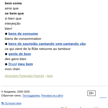
bem como
ainsi que
se bem que
si bien que
interjeição
bien!
◆
bens de consumo
biens de consommation
◆
bens de sacristão cantando vem cantando vão
ce qui vient de la flûte retourne au tambour
◆
gente de bem
des gens bien
◆
Brasil
meu bem
mon chéri
Dicionário Português-Francês
bem
>
© Академик, 2000-2026
18+
Обратная связь:
Техподдержка
,
Реклама на сайте
👣 Путешествия