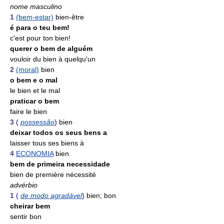
nome masculino
1
(bem-estar)
bien-être
é para o teu bem!
c'est pour ton bien!
querer o bem de alguém
vouloir du bien à quelqu'un
2
(moral)
bien
o bem e o mal
le bien et le mal
praticar o bem
faire le bien
3
(
possessão
)
bien
deixar todos os seus bens a
laisser tous ses biens à
4
ECONOMIA
bien
bem de primeira necessidade
bien de première nécessité
advérbio
1
(
de modo agradável
)
bien; bon
cheirar bem
sentir bon