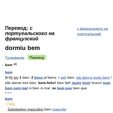
Перевод:
с
с французского на
португальского на
португальский
французский
dormiu bem
Толкование
Перевод
bem
1
bem
[b‘ẽj]
sm
1
bien.
2
bens
pl
biens. •
adv
bien.
ela dança muito bem
/
elle danse très bien.
bem-feito!
bien fait!
muito
bem
! bravo!
nem
bem nem mal
ni bien ni mal.
se
bem que
bien que.
* * *
bem
[`bẽj]
Substantivo masculino
bien
masculin