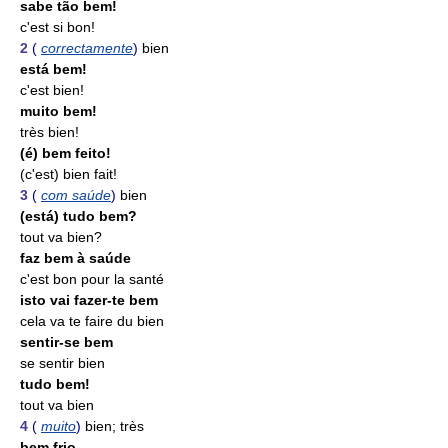
sabe tão bem!
c'est si bon!
2
(
correctamente
)
bien
está bem!
c'est bien!
muito bem!
très bien!
(é) bem feito!
(c'est) bien fait!
3
(
com saúde
)
bien
(está) tudo bem?
tout va bien?
faz bem à saúde
c'est bon pour la santé
isto vai fazer-te bem
cela va te faire du bien
sentir-se bem
se sentir bien
tudo bem!
tout va bien
4
(
muito
)
bien; très
bem frio