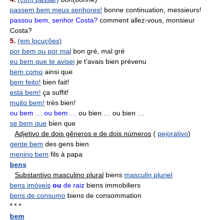
passem bem meus senhores!
bonne continuation, messieurs!
passou bem, senhor Costa?
comment allez-vous, monsieur
Costa?
5.
(em locuções)
por bem ou por mal
bon gré, mal gré
eu bem que te avisei
je t'avais bien prévenu
bem como
ainsi que
bem feito!
bien fait!
está bem!
ça suffit!
muito bem!
très bien!
ou bem … ou bem …
ou bien … ou bien …
se bem que
bien que
Adjetivo de dois gêneros e de dois números
(
pejorativo
)
gente bem
des gens bien
menino bem
fils à papa
bens
Substantivo masculino plural
biens
masculin pluriel
bens imóveis
ou
de raiz
biens immobiliers
bens de consumo
biens de consommation
* * *
bem