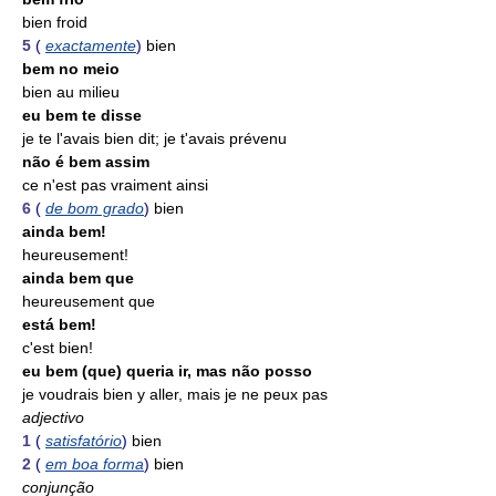
bien froid
5
(
exactamente
)
bien
bem no meio
bien au milieu
eu bem te disse
je te l'avais bien dit; je t'avais prévenu
não é bem assim
ce n'est pas vraiment ainsi
6
(
de bom grado
)
bien
ainda bem!
heureusement!
ainda bem que
heureusement que
está bem!
c'est bien!
eu bem (que) queria ir, mas não posso
je voudrais bien y aller, mais je ne peux pas
adjectivo
1
(
satisfatório
)
bien
2
(
em boa forma
)
bien
conjunção