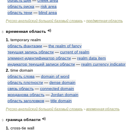
область щек
—
cheek area
область риска
—
risk area
область тени
—
blind area
Русско-английский большой базовый словарь
предметная область
>
временная область
8
1.
temporary realm
область фантазии
—
the realm of fancy
текущая запись области
—
current of realm
элемент-идентификатор области
—
realm data item
индикатор текущей записи области
—
realm currency indicator
2.
time domain
область слова
—
domain of word
область плотности
—
dense domain
связь область
—
connected domain
жорданова область
—
Jordan domain
область заголовков
—
title domain
Русско-английский большой базовый словарь
временная область
>
граница области
9
1.
cross-tie wall