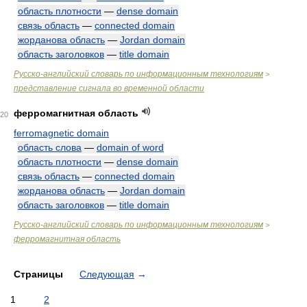
область плотности
—
dense domain
связь область
—
connected domain
жорданова область
—
Jordan domain
область заголовков
—
title domain
Русско-английский словарь по информационным технологиям
>
представление сигнала во временной области
ферромагнитная область
20
ferromagnetic domain
область слова
—
domain of word
область плотности
—
dense domain
связь область
—
connected domain
жорданова область
—
Jordan domain
область заголовков
—
title domain
Русско-английский словарь по информационным технологиям
>
ферромагнитная область
Страницы
Следующая
→
1
2