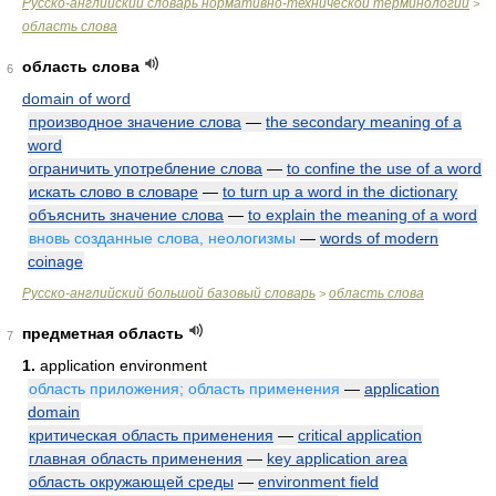
Русско-английский словарь нормативно-технической терминологии
>
область слова
область слова
6
domain of word
производное значение слова
—
the secondary meaning of a
word
ограничить употребление слова
—
to confine the use of a word
искать слово в словаре
—
to turn up a word in the dictionary
объяснить значение слова
—
to explain the meaning of a word
вновь созданные слова, неологизмы
—
words of modern
coinage
Русско-английский большой базовый словарь
область слова
>
предметная область
7
1.
application environment
область приложения; область применения
—
application
domain
критическая область применения
—
critical application
главная область применения
—
key application area
область окружающей среды
—
environment field