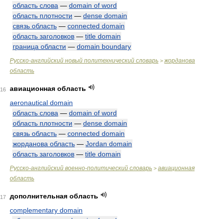
область слова
—
domain of word
область плотности
—
dense domain
связь область
—
connected domain
область заголовков
—
title domain
граница области
—
domain boundary
Русско-английский новый политехнический словарь
жорданова
>
область
авиационная область
16
aeronautical domain
область слова
—
domain of word
область плотности
—
dense domain
связь область
—
connected domain
жорданова область
—
Jordan domain
область заголовков
—
title domain
Русско-английский военно-политический словарь
авиационная
>
область
дополнительная область
17
complementary domain