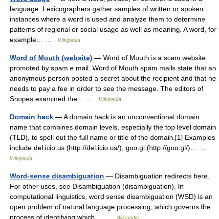
language. Lexicographers gather samples of written or spoken
instances where a word is used and analyze them to determine
patterns of regional or social usage as well as meaning. A word, for
example… …
Wikipedia
Word of Mouth (website)
— Word of Mouth is a scam website
promoted by spam e mail. Word of Mouth spam mails state that an
anonymous person posted a secret about the recipient and that he
needs to pay a fee in order to see the message. The editors of
Snopes examined the… …
Wikipedia
Domain hack
— A domain hack is an unconventional domain
name that combines domain levels, especially the top level domain
(TLD), to spell out the full name or title of the domain.[1] Examples
include del.icio.us (http://del.icio.us/), goo.gl (http://goo.gl/)… …
Wikipedia
Word-sense disambiguation
— Disambiguation redirects here.
For other uses, see Disambiguation (disambiguation). In
computational linguistics, word sense disambiguation (WSD) is an
open problem of natural language processing, which governs the
process of identifying which… …
Wikipedia