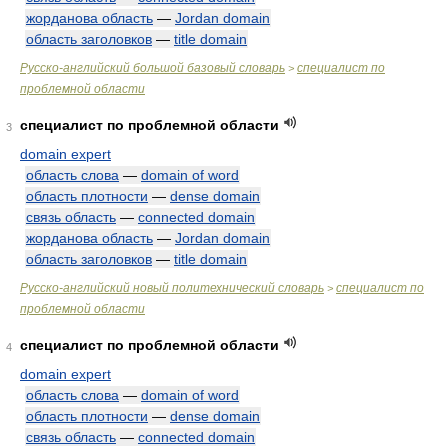
жорданова область
—
Jordan domain
область заголовков
—
title domain
Русско-английский большой базовый словарь
специалист по
>
проблемной области
специалист по проблемной области
3
domain expert
область слова
—
domain of word
область плотности
—
dense domain
связь область
—
connected domain
жорданова область
—
Jordan domain
область заголовков
—
title domain
Русско-английский новый политехнический словарь
специалист по
>
проблемной области
специалист по проблемной области
4
domain expert
область слова
—
domain of word
область плотности
—
dense domain
связь область
—
connected domain