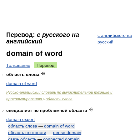
Перевод:
с русского на
с английского на
английский
русский
domain of word
Толкование
Перевод
область слова
1
domain of word
Русско-английский словарь по вычислительной технике и
программированию
область слова
>
специалист по проблемной области
2
domain expert
область слова
—
domain of word
область плотности
—
dense domain
связь область
—
connected domain