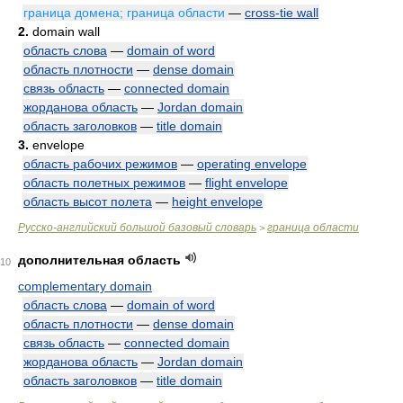
граница домена; граница области
—
cross-tie wall
2.
domain wall
область слова
—
domain of word
область плотности
—
dense domain
связь область
—
connected domain
жорданова область
—
Jordan domain
область заголовков
—
title domain
3.
envelope
область рабочих режимов
—
operating envelope
область полетных режимов
—
flight envelope
область высот полета
—
height envelope
Русско-английский большой базовый словарь
граница области
>
дополнительная область
10
complementary domain
область слова
—
domain of word
область плотности
—
dense domain
связь область
—
connected domain
жорданова область
—
Jordan domain
область заголовков
—
title domain