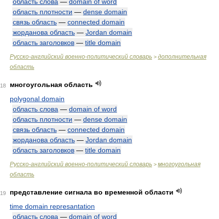
область слова
—
domain of word
область плотности
—
dense domain
связь область
—
connected domain
жорданова область
—
Jordan domain
область заголовков
—
title domain
Русско-английский военно-политический словарь
дополнительная
>
область
многоугольная область
18
polygonal domain
область слова
—
domain of word
область плотности
—
dense domain
связь область
—
connected domain
жорданова область
—
Jordan domain
область заголовков
—
title domain
Русско-английский военно-политический словарь
многоугольная
>
область
представление сигнала во временной области
19
time domain represantation
область слова
—
domain of word