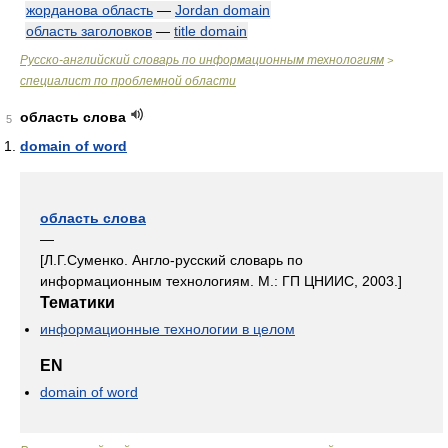
жорданова область
—
Jordan domain
область заголовков
—
title domain
Русско-английский словарь по информационным технологиям
>
специалист по проблемной области
область слова
5
domain of word
область слова
—
[Л.Г.Суменко. Англо-русский словарь по
информационным технологиям. М.: ГП ЦНИИС, 2003.]
Тематики
информационные технологии в целом
EN
domain of word