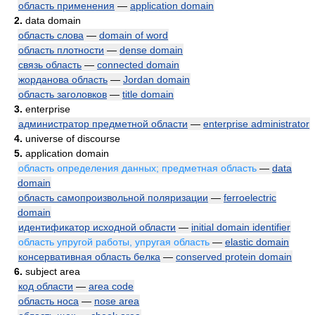
область применения
—
application domain
2.
data domain
область слова
—
domain of word
область плотности
—
dense domain
связь область
—
connected domain
жорданова область
—
Jordan domain
область заголовков
—
title domain
3.
enterprise
администратор предметной области
—
enterprise administrator
4.
universe of discourse
5.
application domain
область определения данных; предметная область
—
data
domain
область самопроизвольной поляризации
—
ferroelectric
domain
идентификатор исходной области
—
initial domain identifier
область упругой работы, упругая область
—
elastic domain
консервативная область белка
—
conserved protein domain
6.
subject area
код области
—
area code
область носа
—
nose area