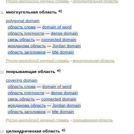
Русско-английский научный словарь
дополнительная область
>
многоугольная область
11
polygonal domain
область слова
—
domain of word
область плотности
—
dense domain
связь область
—
connected domain
жорданова область
—
Jordan domain
область заголовков
—
title domain
Русско-английский научный словарь
многоугольная область
>
покрывающая область
12
covering domain
область слова
—
domain of word
область плотности
—
dense domain
связь область
—
connected domain
жорданова область
—
Jordan domain
область заголовков
—
title domain
Русско-английский научный словарь
покрывающая область
>
цилиндрическая область
13