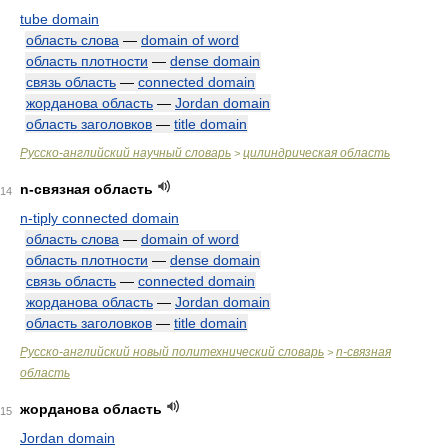
tube domain
область слова
—
domain of word
область плотности
—
dense domain
связь область
—
connected domain
жорданова область
—
Jordan domain
область заголовков
—
title domain
Русско-английский научный словарь
цилиндрическая область
>
n-связная область
14
n-tiply connected domain
область слова
—
domain of word
область плотности
—
dense domain
связь область
—
connected domain
жорданова область
—
Jordan domain
область заголовков
—
title domain
Русско-английский новый политехнический словарь
n-связная
>
область
жорданова область
15
Jordan domain