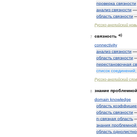
проверка
связности
анализ
связности
область
связности
Русско
-
английский
нов
связность
7
connectivity
анализ
связности
область
связности
перестановочная
с
список
соединений
Русско
-
английский
сло
знание
проблемно
8
domain
knowledge
область
коэффицие
область
связности
n
-
связная
область
знания
проблемной
область
однолистно