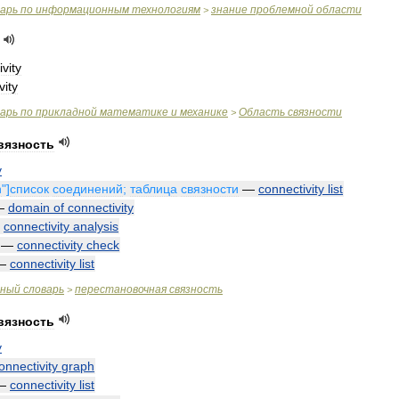
варь
по
информационным
технологиям
знание
проблемной
области
>
vity
vity
варь
по
прикладной
математике
и
механике
Область
связности
>
вязность
y
n
"]
список
соединений
;
таблица
связности
—
connectivity
list
—
domain
of
connectivity
—
connectivity
analysis
—
connectivity
check
—
connectivity
list
чный
словарь
перестановочная
связность
>
вязность
y
onnectivity
graph
—
connectivity
list