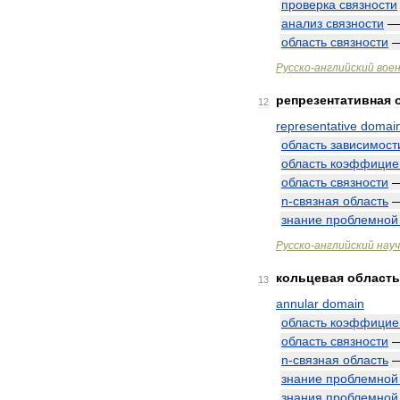
проверка
связности
анализ
связности
область
связности
Русско
-
английский
вое
репрезентативная
12
representative
domai
область
зависимост
область
коэффицие
область
связности
n
-
связная
область
знание
проблемной
Русско
-
английский
нау
кольцевая
область
13
annular
domain
область
коэффицие
область
связности
n
-
связная
область
знание
проблемной
знания
проблемной