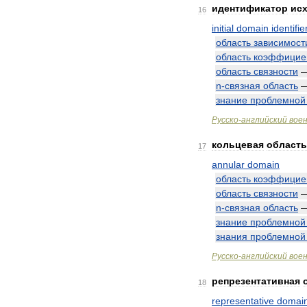
идентификатор
ис
16
initial
domain
identifie
область
зависимост
область
коэффицие
область
связности
n
-
связная
область
знание
проблемной
Русско
-
английский
вое
кольцевая
область
17
annular
domain
область
коэффицие
область
связности
n
-
связная
область
знание
проблемной
знания
проблемной
Русско
-
английский
вое
репрезентативная
18
representative
domai