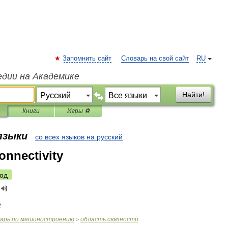
Запомнить сайт
Словарь на свой сайт
RU
едии на Академике
Найти!
Книги
Игры ⚽
 языки
со всех языков на русский
onnectivity
од
y
варь
по
машиностроению
область
связности
>