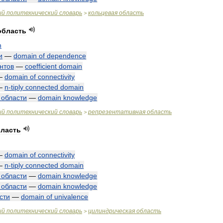
ый
политехнический
словарь
кольцевая
область
>
область
n
и
—
domain
of
dependence
нтов
—
coefficient
domain
—
domain
of
connectivity
—
n
-
tiply
connected
domain
области
—
domain
knowledge
ый
политехнический
словарь
репрезентативная
область
>
ласть
—
domain
of
connectivity
—
n
-
tiply
connected
domain
области
—
domain
knowledge
области
—
domain
knowledge
сти
—
domain
of
univalence
ый
политехнический
словарь
цилиндрическая
область
>