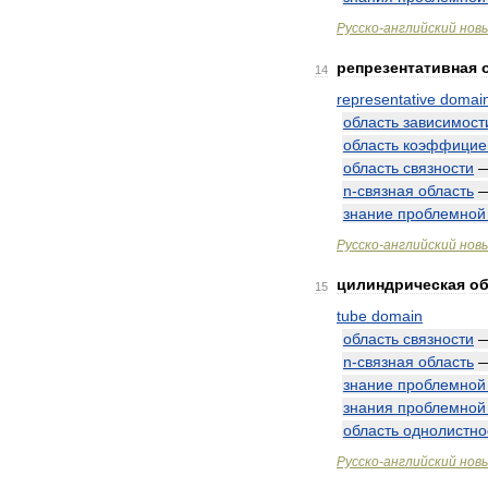
Русско
-
английский
нов
репрезентативная
14
representative
domai
область
зависимост
область
коэффицие
область
связности
n
-
связная
область
знание
проблемной
Русско
-
английский
нов
цилиндрическая
об
15
tube
domain
область
связности
n
-
связная
область
знание
проблемной
знания
проблемной
область
однолистно
Русско
-
английский
нов