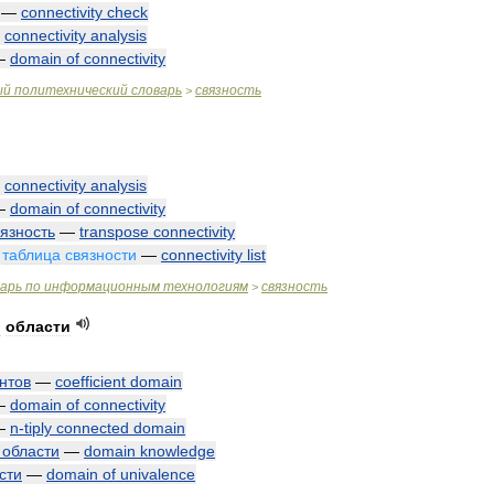
—
connectivity
check
—
connectivity
analysis
—
domain
of
connectivity
ый
политехнический
словарь
связность
>
—
connectivity
analysis
—
domain
of
connectivity
вязность
—
transpose
connectivity
;
таблица
связности
—
connectivity
list
варь
по
информационным
технологиям
связность
>
й
области
нтов
—
coefficient
domain
—
domain
of
connectivity
—
n
-
tiply
connected
domain
области
—
domain
knowledge
сти
—
domain
of
univalence