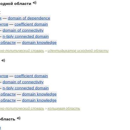
ходной
области
r
и
—
domain
of
dependence
нтов
—
coefficient
domain
—
domain
of
connectivity
—
n
-
tiply
connected
domain
области
—
domain
knowledge
нно
-
политический
словарь
идентификатор
исходной
области
>
нтов
—
coefficient
domain
—
domain
of
connectivity
—
n
-
tiply
connected
domain
области
—
domain
knowledge
области
—
domain
knowledge
нно
-
политический
словарь
кольцевая
область
>
область
n