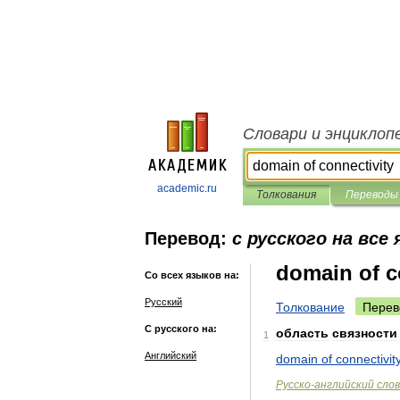
Словари и энциклоп
academic.ru
Толкования
Переводы
Перевод:
с русского на все
domain of c
Со всех языков на:
Русский
Толкование
Перев
С русского на:
область
связности
1
Английский
domain
of
connectivit
Русско
-
английский
сло