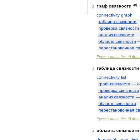
граф
связности
2
connectivity
graph
таблица
связности
проверка
связности
анализ
связности
область
связности
перестановочная
с
Русско
-
английский
бол
таблица
связности
3
connectivity
list
граф
связности
—
c
проверка
связности
анализ
связности
область
связности
перестановочная
с
Русско
-
английский
бол
область
связности
4
domain
of
connectivit