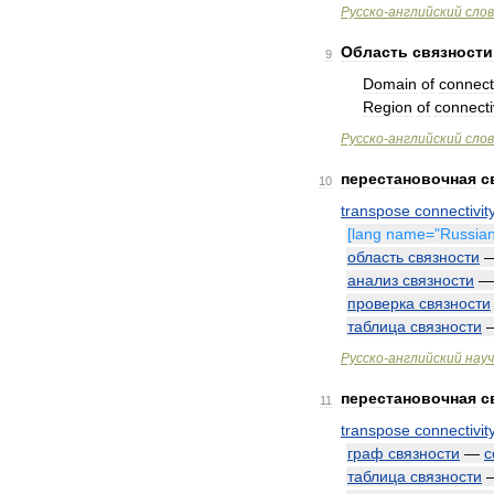
Русско
-
английский
сло
Область
связности
9
Domain
of
connecti
Region
of
connecti
Русско
-
английский
сло
перестановочная
с
10
transpose
connectivit
[
lang
name
="
Russia
область
связности
анализ
связности
проверка
связности
таблица
связности
Русско
-
английский
нау
перестановочная
с
11
transpose
connectivit
граф
связности
—
c
таблица
связности