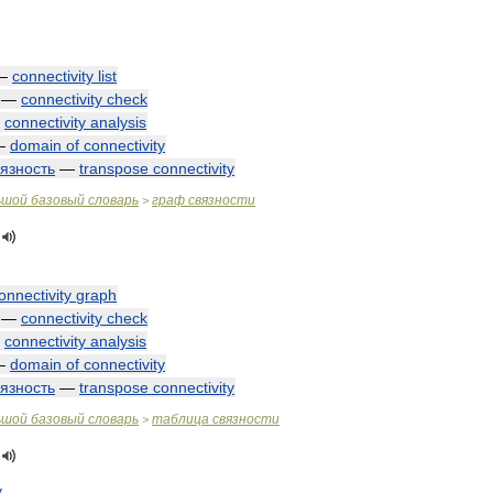
—
connectivity
list
—
connectivity
check
—
connectivity
analysis
—
domain
of
connectivity
вязность
—
transpose
connectivity
ьшой
базовый
словарь
граф
связности
>
onnectivity
graph
—
connectivity
check
—
connectivity
analysis
—
domain
of
connectivity
вязность
—
transpose
connectivity
ьшой
базовый
словарь
таблица
связности
>
y