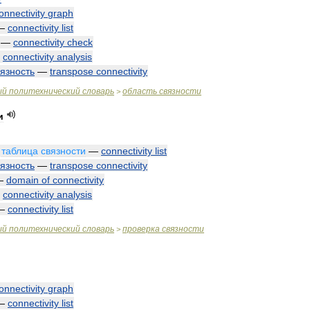
onnectivity
graph
—
connectivity
list
—
connectivity
check
—
connectivity
analysis
вязность
—
transpose
connectivity
ый
политехнический
словарь
область
связности
>
и
;
таблица
связности
—
connectivity
list
вязность
—
transpose
connectivity
—
domain
of
connectivity
—
connectivity
analysis
—
connectivity
list
ый
политехнический
словарь
проверка
связности
>
onnectivity
graph
—
connectivity
list