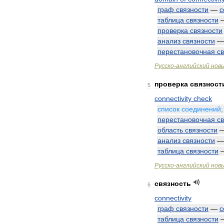
граф
связности
—
c
таблица
связности
проверка
связности
анализ
связности
перестановочная
с
Русско
-
английский
нов
проверка
связност
5
connectivity
check
список
соединений
перестановочная
с
область
связности
анализ
связности
таблица
связности
Русско
-
английский
нов
связность
6
connectivity
граф
связности
—
c
таблица
связности