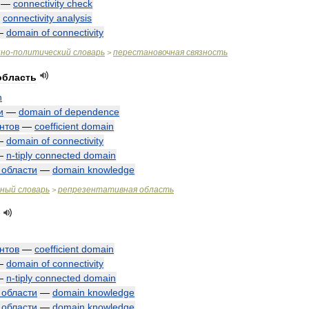
—
connectivity
check
—
connectivity
analysis
—
domain
of
connectivity
нно
-
политический
словарь
перестановочная
связность
>
область
n
и
—
domain
of
dependence
нтов
—
coefficient
domain
—
domain
of
connectivity
—
n
-
tiply
connected
domain
области
—
domain
knowledge
чный
словарь
репрезентативная
область
>
нтов
—
coefficient
domain
—
domain
of
connectivity
—
n
-
tiply
connected
domain
области
—
domain
knowledge
области
—
domain
knowledge