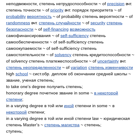
неподвижности, степень нетрудоспособности ~ of
precision
вчт.
степень точности ~ of
priority
вчт. порядок приоритета ~ of
probability
вероятность
~ of probability степень вероятности ~ of
randomness
вчт.
степень случайности
~ of
security
степень
безопасности
~ of
self-financing
возможность
самофинансирования ~ of
self-sufficiency
степень
самообеспеченности ~ of self-sufficiency степень
самоокупаемости ~ of self-sufficiency степень
самостоятельности ~ of
solvency
степень кредитоспособности ~
of solvency степень платежеспособности ~ of
uncertainty
вчт.
степень неопределенности
~ of
variation
степень изменчивости
high
school
~ сист.обр. диплом об окончании средней школы ~
звание, ученая степень;
to take one's degree получить степень;
honorary degree почетное звание in some ~
в некоторой
степени
;
in a varying degree в той или
иной
степени in some ~ в
некоторой
степени;
in a varying degree в той или иной степени law ~ юридическая
степень Master's ~
степень магистра
~ степень;
ступень;