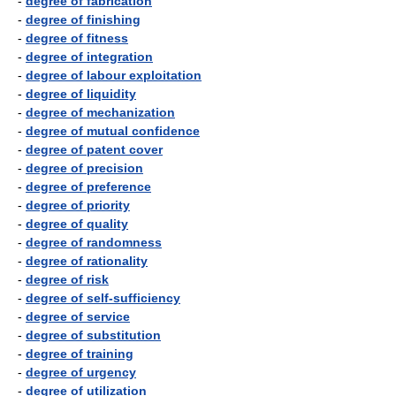
-
degree of fabrication
-
degree of finishing
-
degree of fitness
-
degree of integration
-
degree of labour exploitation
-
degree of liquidity
-
degree of mechanization
-
degree of mutual confidence
-
degree of patent cover
-
degree of precision
-
degree of preference
-
degree of priority
-
degree of quality
-
degree of randomness
-
degree of rationality
-
degree of risk
-
degree of self-sufficiency
-
degree of service
-
degree of substitution
-
degree of training
-
degree of urgency
-
degree of utilization