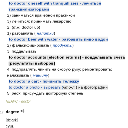
to doctor oneself with tranquillizers - лечиться
транквилизаторами
2) заниматься врачебной практикой
3) лечиться; принимать лекарство
2. (
тж.
doctor up)
1) разбавлять (
напитки
)
to doctor beer with water - разбавить пиво водой
2) фальсифицировать (
продукты
)
3. подделывать
to doctor accounts [election returns] - подделывать счета
[результаты выборов]
4. подправлять, чинить на скорую руку; ремонтировать;
налаживать (
машину
)
to doctor a cart - починить тележку
to doctor a photo - вырезать (
что-л.
) на фотографии
5.
редк.
присуждать докторскую степень
НБАРС
doctor
>
degree
17
[dɪ'griː]
сущ.