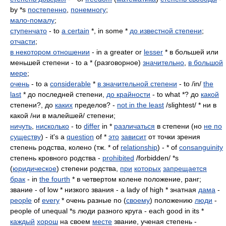
by *s
постепенно
,
понемногу
;
мало-помалу
;
ступенчато
- to
a certain
*, in some *
до известной степени
;
отчасти
;
в некотором отношении
- in a greater or
lesser
* в большей или
меньшей степени - to a * (разговорное)
значительно
,
в большой
мере
;
очень
- to a
considerable
*
в значительной степени
- to /in/
the
last
* до последней степени,
до крайности
- to what *? до
какой
степени?, до
каких
пределов? -
not in the least
/slightest/ * ни в
какой /ни в малейшей/ степени;
ничуть
,
нисколько
- to
differ
in *
различаться
в степени (но
не по
существу
) - it's a
question
of *
это
зависит
от точки зрения
степень родства, колено (тж. * of
relationship
) - * of
consanguinity
степень кровного родства -
prohibited
/forbidden/ *s
(
юридическое
) степени родства,
при
которых
запрещается
брак
- in
the fourth
* в четвертом колене положение, ранг;
звание - of low * низкого звания - a lady of high * знатная
дама
-
people
of
every
* очень разные по (
своему
) положению
люди
-
people of unequal *s люди разного круга - each good in its *
каждый
хорош
на своем
месте
звание, ученая степень -