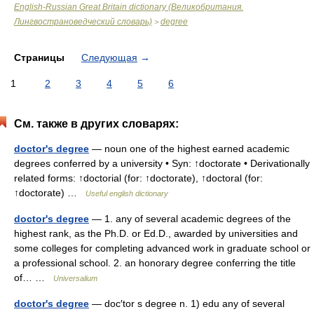
English-Russian Great Britain dictionary (Великобритания.
Лингвострановедческий словарь)
degree
>
Страницы
Следующая
→
1
2
3
4
5
6
См. также в других словарях:
doctor's degree
— noun one of the highest earned academic
degrees conferred by a university • Syn: ↑doctorate • Derivationally
related forms: ↑doctorial (for: ↑doctorate), ↑doctoral (for:
↑doctorate) …
Useful english dictionary
doctor's degree
— 1. any of several academic degrees of the
highest rank, as the Ph.D. or Ed.D., awarded by universities and
some colleges for completing advanced work in graduate school or
a professional school. 2. an honorary degree conferring the title
of… …
Universalium
doctor's degree
— doc′tor s degree n. 1) edu any of several