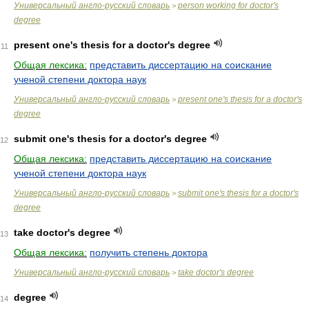
Универсальный англо-русский словарь
person working for doctor's
>
degree
present one's thesis for a doctor's degree
11
Общая лексика:
представить диссертацию на соискание
ученой степени доктора наук
Универсальный англо-русский словарь
present one's thesis for a doctor's
>
degree
submit one's thesis for a doctor's degree
12
Общая лексика:
представить диссертацию на соискание
ученой степени доктора наук
Универсальный англо-русский словарь
submit one's thesis for a doctor's
>
degree
take doctor's degree
13
Общая лексика:
получить степень доктора
Универсальный англо-русский словарь
take doctor's degree
>
degree
14