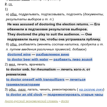
2.
гл.
1)
а)
общ.
подделывать, подтасовывать, подгонять
(
документы,
результаты выборов и т. п.
)
He was accused of doctoring the election returns. — Его
обвинили в подтасовке результатов выборов.
They doctored the play to suit the audience. — Они
подправили пьесу так, чтобы она устраивала публику.
б)
общ.
разбавлять
(
менять состав напитка, продукта и т.
п. путем введения различных примесей, добавок
)
doctored wine
—
разбавленное вино
to doctor beer with water
—
разбавить пиво водой
2)
мед.
лечить, врачевать
to doctor smb. for rheumatism — лечить кого-л. от
ревматизма
to doctor oneself with tranquillizers
—
лечиться
транквилизаторами
3)
общ.
,
разг.
латать, чинить, ремонтировать
(
на скорую руку
)
to doctor an old clock
—
подремонтировать старые часы
Англо-русский экономический словарь
doctor
>