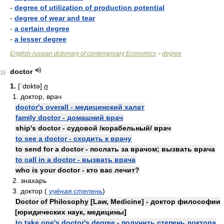
-
degree of utilization of production potential
-
degree of wear and tear
-
a certain degree
-
a lesser degree
English-russian dctionary of contemporary Economics
degree
>
doctor
16
1.
[ʹdɒktə]
n
1. доктор, врач
doctor's overall - медицинский халат
family doctor - домашний врач
ship's doctor - судовой /корабельный/ врач
to see a doctor - сходить к врачу
to send for a doctor - послать за врачом; вызвать врача
to call in a doctor - вызвать врача
who is your doctor - кто вас лечит?
2. знахарь
3. доктор (
учёная степень
)
Doctor of Philosophy [Law, Medicine] - доктор философии
[юридических наук, медицины]
to take one's doctor's degree - получить степень доктора