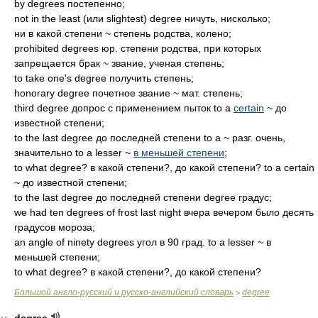
by degrees постепенно;
not in the least (или slightest) degree ничуть, нисколько;
ни в какой степени ~ степень родства, колено;
prohibited degrees юр. степени родства, при которых
запрещается брак ~ звание, ученая степень;
to take one's degree получить степень;
honorary degree почетное звание ~ мат. степень;
third degree допрос с применением пыток to a
certain
~ до
известной степени;
to the last degree до последней степени to a ~ разг. очень,
значительно to a lesser ~
в меньшей степени
;
to what degree? в какой степени?, до какой степени? to a certain
~ до известной степени;
to the last degree до последней степени degree градус;
we had ten degrees of frost last night вчера вечером было десять
градусов мороза;
an angle of ninety degrees угол в 90 град. to a lesser ~ в
меньшей степени;
to what degree? в какой степени?, до какой степени?
Большой англо-русский и русско-английский словарь
degree
>