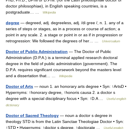
PhD, Ph.D., DPhil or D.Phil. (for the Latin philosophiae doctor or
doctor philosophiae), in English speaking countries, is a
postgraduate… …
Wikipedia
degree
— degreed, adj. degreeless, adj. /di gree /, n. 1. any of a
series of steps or stages, as in a process or course of action; a
point in any scale. 2. a stage or point in or as if in progression or
retrogression: We followed the degrees of her… …
Universalium
Doctor of Public Administration
— The Doctor of Public
Administration (D.P.A.) is a terminal applied research doctoral
degree in the field of public administration (government). The
D.P.A. requires significant coursework beyond the masters level
and a dissertation that… …
Wikipedia
Doctor of Arts
— noun 1. an honorary arts degree • Syn: ↑ArtsD •
Hypernyms: ↑honorary degree, ↑honoris causa 2. a doctor s
degree with a special disciplinary focus • Syn: ↑D.A …
Useful english
dictionary
Doctor of Sacred Theology
— noun a doctor s degree in
theology STD is from the Latin Sanctae Theologiae Doctor • Syn:
↑STD • Hypernyms: ↑doctor s degree, ↑doctorate …
Useful english