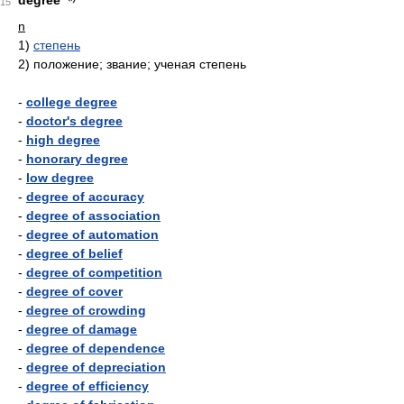
degree
15
n
1)
степень
2)
положение; звание; ученая степень
-
college degree
-
doctor's degree
-
high degree
-
honorary degree
-
low degree
-
degree of accuracy
-
degree of association
-
degree of automation
-
degree of belief
-
degree of competition
-
degree of cover
-
degree of crowding
-
degree of damage
-
degree of dependence
-
degree of depreciation
-
degree of efficiency