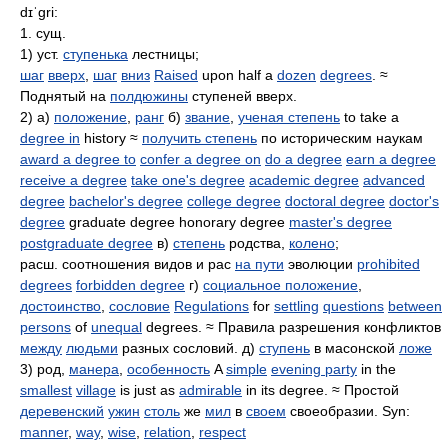
dɪˈɡri:
1. сущ.
1) уст.
ступенька
лестницы;
шаг
вверх
,
шаг
вниз
Raised
upon half a
dozen
degrees
. ≈
Поднятый на
полдюжины
ступеней вверх.
2) а)
положение
,
ранг
б)
звание
,
ученая степень
to take a
degree in
history ≈
получить степень
по историческим наукам
award a degree to
confer a degree on
do a degree
earn a degree
receive a degree
take one's degree
academic degree
advanced
degree
bachelor's degree
college degree
doctoral degree
doctor's
degree
graduate degree honorary degree
master's degree
postgraduate degree
в)
степень
родства,
колено
;
расш. соотношения видов и рас
на пути
эволюции
prohibited
degrees
forbidden degree
г)
социальное положение
,
достоинство
,
сословие
Regulations
for
settling
questions
between
persons
of
unequal
degrees. ≈ Правила разрешения конфликтов
между
людьми
разных сословий. д)
ступень
в масонской
ложе
3) род,
манера
,
особенность
A
simple
evening party
in the
smallest
village
is just as
admirable
in its degree. ≈ Простой
деревенский
ужин
столь
же
мил
в
своем
своеобразии. Syn:
manner
,
way
,
wise
,
relation
,
respect