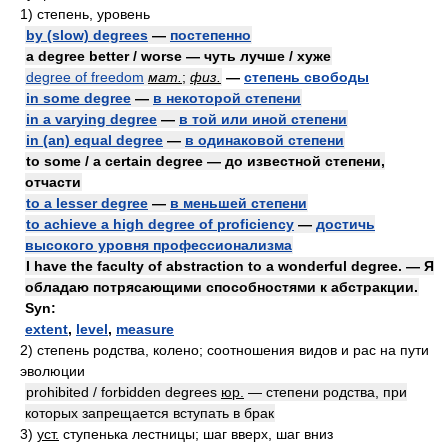
1)
степень, уровень
by (slow) degrees
—
постепенно
a degree better / worse — чуть лучше / хуже
degree of freedom
мат.
;
физ.
—
степень свободы
in some degree
—
в некоторой степени
in a varying degree
—
в той или иной степени
in (an) equal degree
—
в одинаковой степени
to some / a certain degree — до известной степени,
отчасти
to a lesser degree
—
в меньшей степени
to achieve a high degree of proficiency
—
достичь
высокого уровня профессионализма
I have the faculty of abstraction to a wonderful degree. — Я
обладаю потрясающими способностями к абстракции.
Syn:
extent
,
level
,
measure
2)
степень родства, колено; соотношения видов и рас на пути
эволюции
prohibited / forbidden degrees
юр.
— степени родства, при
которых запрещается вступать в брак
3)
уст.
ступенька лестницы; шаг вверх, шаг вниз