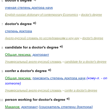
doctor's degree
6
ученая степень доктора наук
English-russian dctionary of contemporary Economics
doctor's degree
>
doctor's degree
7
степень доктора
Англо-русский словарь по исследованиям и ноу-хау
doctor's degree
>
candidate for a doctor's degree
8
Общая лексика:
докторант
Универсальный англо-русский словарь
candidate for a doctor's degree
>
confer a doctor's degree
9
Общая лексика:
присвоить степень доктора наук
(кому-л. - on
someone)
Универсальный англо-русский словарь
confer a doctor's degree
>
person working for doctor's degree
10
Макаров:
докторант
(соискатель степени доктора)