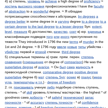
4) а) степень,
уровень
to
achieve
a high degree of
proficiency
≈
достичь
высокого уровня
профессионализма I have the
faculty
of
abstraction
to a
wonderful
degree. ≈ Я обладаю
потрясающими способностями к абстракции.
by degrees
a
degree better
in some degree in a
varying
degree
to a degree
to a
certain degree
to the last degree
to a lesser degree
Syn:
extent
,
level
,
measure
б) достоинство,
качество
,
сорт
в) юр.
единица
в
классификации подвидов
того
или
иного
преступления по
тяжести They introduced in 1796 the new
terms
of
murder
in the
1st and 2d degree. ≈ В 1796 году
ввели
новые
типы
убийства -
убийство
первой и
второй
степени.
third degree
5) специальные термины а) грам. прям. перен.
степень
сравнения
(
сокращение
от degree of
comparison
) He was the
superlative degree
of
avarice
. ≈ Он
был
сама
жадность
в
превосходной степени.
comparative degree
positive degree
superlative
degree б)
мат
.
степень Syn
:
power
в)
градус
(
мера
угла
,
температуры
и т.п.
) ∙
degree of freedom
2. гл.
присваивать
ученую
либо
подобную степень ступень,
степень - * of
skill
уровень /степень/ мастерства - the highest * of
goodness сама
доброта
- * of
safety
(
техническое
)
запас
прочности
- * of
accuracy
степень точности
- * of
confidence
степень доверия
- * of
freedom
(
математика
)
степень свободы
-