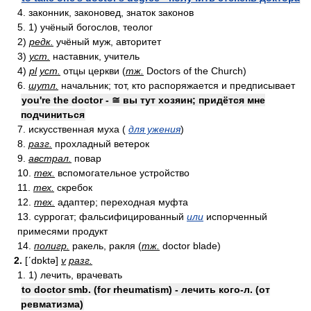
4. законник, законовед, знаток законов
5. 1) учёный богослов, теолог
2)
редк.
учёный муж, авторитет
3)
уст.
наставник, учитель
4)
pl
уст.
отцы церкви (
тж.
Doctors of the Church)
6.
шутл.
начальник; тот, кто распоряжается и предписывает
you're the doctor - ≅ вы тут хозяин; придётся мне
подчиниться
7. искусственная муха (
для ужения
)
8.
разг.
прохладный ветерок
9.
австрал.
повар
10.
тех.
вспомогательное устройство
11.
тех.
скребок
12.
тех.
адаптер; переходная муфта
13. суррогат; фальсифицированный
или
испорченный
примесями продукт
14.
полигр.
ракель, ракля (
тж.
doctor blade)
2.
[ʹdɒktə]
v
разг.
1. 1) лечить, врачевать
to doctor smb. (for rheumatism) - лечить кого-л. (от
ревматизма)