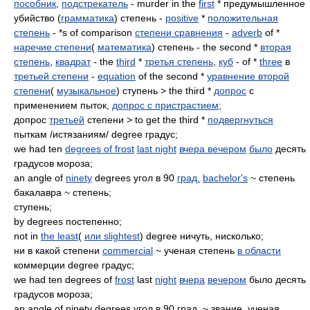
пособник
,
подстрекатель
- murder in the
first
* предумышленное
убийство (
грамматика
) степень -
positive
*
положительная
степень
- *s of comparison
степени сравнения
-
adverb
of *
наречие степени
(
математика
) степень - the second *
вторая
степень
,
квадрат
- the
third
*
третья степень
,
куб
- of *
three
в
третьей степени
-
equation
of the second *
уравнение второй
степени
(
музыкальное
) ступень > the third *
допрос
с
применением пыток,
допрос с пристрастием
;
допрос
третьей
степени > to get the third *
подвергнуться
пыткам /истязаниям/ degree градус;
we had ten
degrees of frost
last night
вчера вечером
было
десять
градусов мороза;
an angle of
ninety
degrees угол в 90
град.
bachelor's
~ степень
бакалавра ~ степень;
ступень;
by degrees постепенно;
not in
the least
(
или slightest
) degree ничуть, нисколько;
ни в какой степени
commercial
~ ученая степень
в области
коммерции degree градус;
we had ten degrees of
frost
last
night
вчера
вечером
было десять
градусов мороза;
an angle of ninety degrees угол в 90 град. ~ звание, ученая