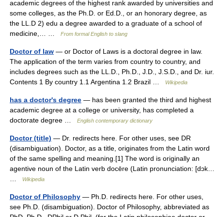
academic degrees of the highest rank awarded by universities and
some colleges, as the Ph.D. or Ed.D., or an honorary degree, as
the LL.D 2) edu a degree awarded to a graduate of a school of
medicine,… …
From formal English to slang
Doctor of law
— or Doctor of Laws is a doctoral degree in law.
The application of the term varies from country to country, and
includes degrees such as the LL.D., Ph.D., J.D., J.S.D., and Dr. iur.
Contents 1 By country 1.1 Argentina 1.2 Brazil …
Wikipedia
has a doctor's degree
— has been granted the third and highest
academic degree at a college or university, has completed a
doctorate degree …
English contemporary dictionary
Doctor (title)
— Dr. redirects here. For other uses, see DR
(disambiguation). Doctor, as a title, originates from the Latin word
of the same spelling and meaning.[1] The word is originally an
agentive noun of the Latin verb docēre (Latin pronunciation: [dɔk…
…
Wikipedia
Doctor of Philosophy
— Ph.D. redirects here. For other uses,
see Ph.D. (disambiguation). Doctor of Philosophy, abbreviated as