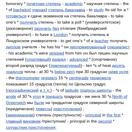
honorary *
почетная степень
-
academic
* научная степень - the
* of
bachelor
(
ученая
)
степень бакалавра
- to
study
/to sit/ for a *
готовиться
к сдаче экзаменов на степень бакалавра - to take
one's *
получить
степень - to take a poll * (университетское)
(разговорное)
окончить
без
отличия (Кембриджский
университет) - to have a
London
* получить степень в
Лондонском университете - to get one's * of a
teacher
получить
диплом
учителя - he has his * он
дипломированный
специалист
- his academic *s were
stripped
from him он был лишен научных
степеней (
спортивный
)
разряд
-
advanced
* (спортивное)
второй разряд градус (
температурный
) - ten *s of heat
десять
градусов
тепла - at 30 *s
below zero
при 30 градусах
ниже нуля
- the
thermometer
registers
15 *s
centigrade
термометр
показывает 15 градусов (тепла) по Цельсию градус
(
географический
и т. п.
) - *s of
latitude
градусы широты
- the
angle
of 30 *s
угол
в
тридцать
градусов - we were 30 *s
North of
Greenwich
мы
были
на тридцатом градусе северной широты
(юридическое)
тяжесть
(
преступления
) ;
(
американизм
) степень (преступности) -
principal
in
the first
*
главный
виновник
/преступник/ - principal in the
second
*
соучастник преступления
;