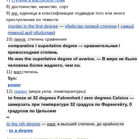
7)
ступень в масонской ложе
8)
достоинство, качество, сорт
9)
юр.
единица в классификации подвидов того или иного
преступления по тяжести
murder in the first degree
—
убийство первой степени
(
самый
тяжкий вид убийства
)
10)
лингв.
степень сравнения
comparative / superlative degree — сравнительная /
превосходная степень
He was the superlative degree of avarice. — В мире не было
человека более жадного, чем он.
11)
мат.
степень
Syn:
power
12)
градус
(
мера угла, температуры
)
to freeze at 32 degrees Fahrenheit / zero degrees Celsius —
замерзать при температуре 32 градуса по Фаренгейту, 0
градусов по Цельсию
••
to the nth degree
—
разг.
в высшей степени, до крайности
-
to a degree