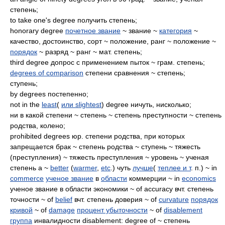
степень;
to take one's degree получить степень;
honorary degree
почетное звание
~ звание ~
категория
~
качество, достоинство, сорт ~ положение, ранг ~ положение ~
порядок
~ разряд ~ ранг ~ мат. степень;
third degree допрос с применением пыток ~ грам. степень;
degrees of comparison
степени сравнения ~ степень;
ступень;
by degrees постепенно;
not in the
least
(
или slightest
) degree ничуть, нисколько;
ни в какой степени ~ степень ~ степень преступности ~ степень
родства, колено;
prohibited degrees юр. степени родства, при которых
запрещается брак ~ степень родства ~ ступень ~ тяжесть
(преступления) ~ тяжесть преступления ~ уровень ~ ученая
степень a ~
better
(
warmer
,
etc
.) чуть
лучше
(
теплее и т
. п.) ~ in
commerce
ученое звание
в
области
коммерции ~ in
economics
ученое звание в области экономики ~ of accuracy вчт. степень
точности ~ of
belief
вчт. степень доверия ~ of
curvature
порядок
кривой
~ of
damage
процент убыточности
~ of
disablement
группа
инвалидности disablement: degree of ~ степень