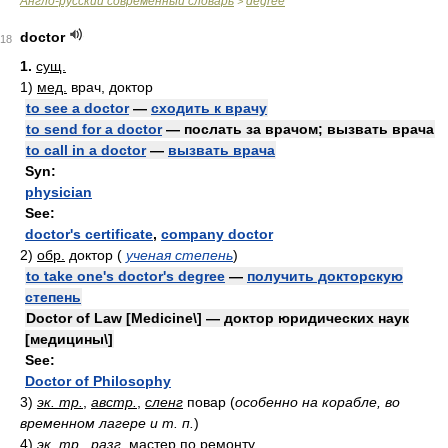
Англо-русский современный словарь
degree
>
doctor
18
1.
сущ.
1)
мед.
врач, доктор
to see a doctor
—
сходить к врачу
to send for a doctor
— послать за врачом; вызвать врача
to call in a doctor
—
вызвать врача
Syn:
physician
See:
doctor's certificate
,
company doctor
2)
обр.
доктор
(
ученая степень
)
to take one's doctor's degree
—
получить докторскую
степень
Doctor of Law [Medicine\] — доктор юридических наук
[медицины\]
See:
Doctor of Philosophy
3)
эк. тр.
,
австр.
,
сленг
повар
(
особенно на корабле, во
временном лагере и т. п.
)
4)
эк. тр.
,
разг.
мастер по ремонту