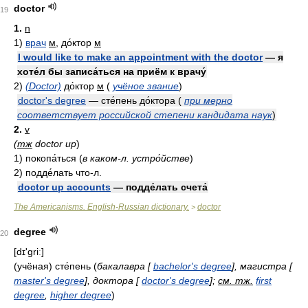
doctor
19
1.
n
1)
врач
м
, до́ктор
м
I would like to make an appointment with the doctor
— я
хоте́л бы записа́ться на приём к врачу́
2)
(Doctor)
до́ктор
м
(
учёное звание
)
doctor's degree
— сте́пень до́ктора
(
при мерно
соответствует российской степени кандидата наук
)
2.
v
(
тж
doctor up
)
1)
покопа́ться
(
в каком-л. устро́йстве
)
2)
подде́лать что-л.
doctor up accounts
— подде́лать счета́
The Americanisms. English-Russian dictionary.
doctor
>
degree
20
[dɪ'griː]
(учёная) сте́пень
(
бакалавра [
bachelor's degree
], магистра [
master's degree
], доктора [
doctor's degree
];
см. тж.
first
degree
,
higher degree
)