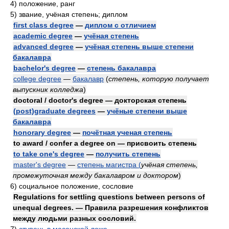
4)
положение, ранг
5)
звание, учёная степень; диплом
first class degree
—
диплом с отличием
academic degree
—
учёная степень
advanced degree
—
учёная степень выше степени
бакалавра
bachelor's degree
—
степень бакалавра
college degree
—
бакалавр
(
степень, которую получает
выпускник колледжа
)
doctoral / doctor's degree — докторская степень
(post)graduate degrees
—
учёные степени выше
бакалавра
honorary degree
—
почётная ученая степень
to award / confer a degree on — присвоить степень
to take one's degree
—
получить степень
master's degree
—
степень магистра (
учёная степень,
промежуточная между бакалавром и доктором
)
6)
социальное положение, сословие
Regulations for settling questions between persons of
unequal degrees. — Правила разрешения конфликтов
между людьми разных сословий.