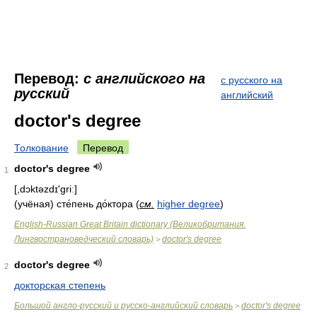
Перевод:
с английского на
с русского на
русский
английский
doctor's degree
Толкование
Перевод
doctor's degree
1
[,dɔktəzdɪ'griː]
(учёная) сте́пень до́ктора
(
см.
higher degree
)
English-Russian Great Britain dictionary (Великобритания.
Лингвострановедческий словарь)
doctor's degree
>
doctor's degree
2
докторская степень
Большой англо-русский и русско-английский словарь
doctor's degree
>