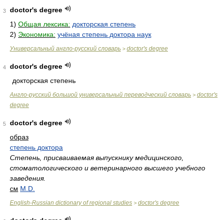
doctor's degree
3
1)
Общая лексика:
докторская степень
2)
Экономика:
учёная степень доктора наук
Универсальный англо-русский словарь
doctor's degree
>
doctor's degree
4
докторская степень
Англо-русский большой универсальный переводческий словарь
doctor's
>
degree
doctor's degree
5
образ
степень доктора
Степень, присваиваемая выпускнику медицинского,
стоматологического и ветеринарного высшего учебного
заведения.
см
M.D.
English-Russian dictionary of regional studies
doctor's degree
>