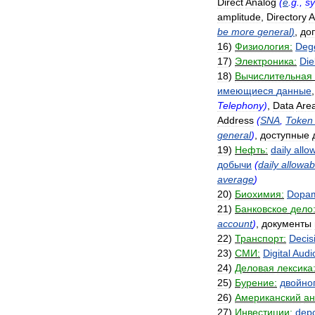
Direct
Analog
(
e
.
g
.,
sy
amplitude
,
Directory
A
be
more
general
)
,
до
16
)
Физиология:
Deg
17
)
Электроника:
Die
18
)
Вычислительная
имеющиеся
данные
Telephony
)
,
Data
Are
Address
(
SNA
,
Token
general
)
,
доступные
19
)
Нефть:
daily
allo
добычи
(
daily
allowab
average
)
20
)
Биохимия:
Dopa
21
)
Банковское
дело
account
)
,
документы
22
)
Транспорт:
Decis
23
)
СМИ:
Digital
Audi
24
)
Деловая
лексика
25
)
Бурение:
двойно
26
)
Американский
ан
27
)
Инвестиции:
depo