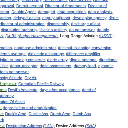
pproval
,
Detroit
arsenal
,
Director
of
Armaments
,
Director
of
istant
,
Double
Agent
,
damaged
,
data
acquisition
,
data
analysis
,
arming
,
delayed
-
action
,
deputy
adjutant
,
developing
agency
,
direct
director
of
administration
,
disassembly
,
discharge
afloat
,
,
distribution
authority
,
division
artillery
,
do
not
answer
,
double
na
,
Ди
-
Эй
(
дифенилхлорарсин
)
,
Long
-
Range
Aviation
(
USSR
)
,
mation
,
database
administrator
,
decimal
-
to
-
analog
conversion
,
depth
average
,
dielectric
anisotropy
,
difference
amplifier
,
igital
-
to
-
analog
converter
,
diode
array
,
dipole
antenna
,
directional
ifier
,
donor
-
acceptor
,
dose
assessment
,
dummy
load
,
dynamic
does
not
answer
nsity
Altitude
,
Dry
Air
й
термин:
Canadian
Pacific
Railway
мин:
Devil
'
s
Advocate
,
days
after
acceptance
,
deed
of
attorney
ation
Of
Asset
:
depreciation
and
amortization
е:
Duck
'
s
Arse
,
Duck
'
s
Ass
,
Dumb
Arse
,
Dumb
Ass
rk
ии:
Destination
Address
(
LAN
)
,
Device
Address
(
SNA
)