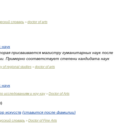
ческий
словарь
doctor
of
arts
>
х
наук
торая
присваивается
магистру
гуманитарных
наук
после
ии
.
Примерно
соответствует
степени
кандидата
наук
ry
of
regional
studies
doctor
of
arts
>
х
наук
по
исследованиям
и
ноу
-
хау
Doctor
of
Arts
>
тор
искусств
(
ставится
после
фамилии
)
усский
словарь
Doctor
of
Fine
Arts
>