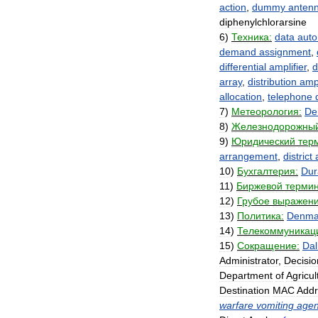
action
,
dummy
anten
diphenylchlorarsine
6
)
Техника:
data
auto
demand
assignment
,
differential
amplifier
,
d
array
,
distribution
ampl
allocation
,
telephone
7
)
Метеорология:
De
8
)
Железнодорожны
9
)
Юридический
тер
arrangement
,
district
10
)
Бухгалтерия:
Dur
11
)
Биржевой
термин
12
)
Грубое
выражени
13
)
Политика:
Denma
14
)
Телекоммуникац
15
)
Сокращение:
Da
Administrator
,
Decisio
Department
of
Agricul
Destination
MAC
Addr
warfare
vomiting
agen