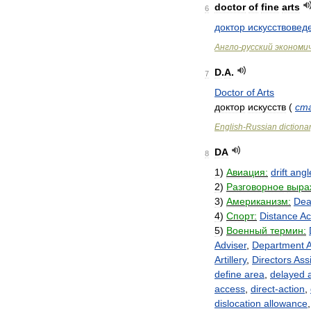
doctor
of
fine
arts
6
доктор
искусствовед
Англо
-
русский
экономи
D
.
A
.
7
Doctor
of
Arts
доктор
искусств
(
ст
English
-
Russian
dictiona
DA
8
1
)
Авиация:
drift
angl
2
)
Разговорное
выра
3
)
Американизм:
De
4
)
Спорт:
Distance
Ac
5
)
Военный
термин:
Adviser
,
Department
A
Artillery
,
Directors
Ass
define
area
,
delayed
access
,
direct
-
action
,
dislocation
allowance