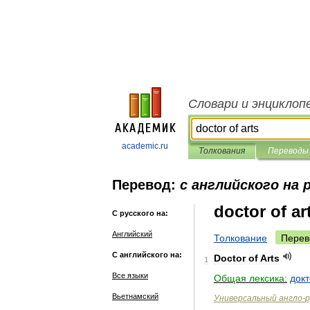
Словари и энциклоп
academic.ru
Толкования
Переводы
Перевод:
с английского на 
doctor of ar
С русского на:
Английский
Толкование
Перев
С английского на:
Doctor
of
Arts
1
Все языки
Общая
лексика:
док
Вьетнамский
Универсальный
англо
-
р