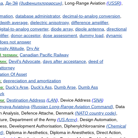
na
,
Ди
-
Эй
(
дифенилхлорарсин
)
,
Long
-
Range
Aviation
(
USSR
)
,
mation
,
database
administrator
,
decimal
-
to
-
analog
conversion
,
depth
average
,
dielectric
anisotropy
,
difference
amplifier
,
igital
-
to
-
analog
converter
,
diode
array
,
dipole
antenna
,
directional
ifier
,
donor
-
acceptor
,
dose
assessment
,
dummy
load
,
dynamic
does
not
answer
nsity
Altitude
,
Dry
Air
й
термин:
Canadian
Pacific
Railway
мин:
Devil
'
s
Advocate
,
days
after
acceptance
,
deed
of
attorney
ation
Of
Asset
:
depreciation
and
amortization
е:
Duck
'
s
Arse
,
Duck
'
s
Ass
,
Dumb
Arse
,
Dumb
Ass
rk
ии:
Destination
Address
(
LAN
)
,
Device
Address
(
SNA
)
lnyaya
Aviatsiya
(
Russian
Long
-
Range
Aviation
Command
)
,
Data
n
Analysis
,
Defence
Attache
,
Denmark
(
NATO
country
code
)
,
ture
,
Department
of
the
Army
(
US
Army
)
,
Design
Automation
,
ess
,
Development
Authorisation
,
Diphenylchloroarsine
(
Chemical
t
)
,
Diploma
in
Aesthetics
,
Diploma
in
Anesthetics
,
Direct
Action
,