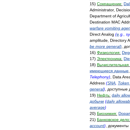
15
)
Сокращение:
Da
Administrator
,
Decisio
Department
of
Agricul
Destination
MAC
Addr
warfare
vomiting
agen
Direct
Analog
(
e
.
g
.,
sy
amplitude
,
Directory
A
be
more
general
)
,
до
16
)
Физиология:
Deg
17
)
Электроника:
Die
18
)
Вычислительная
имеющиеся
данные
Telephony
)
,
Data
Are
Address
(
SNA
,
Token
general
)
,
доступные
19
)
Нефть:
daily
allo
добычи
(
daily
allowab
average
)
20
)
Биохимия:
Dopa
21
)
Банковское
дело
account
)
,
документы