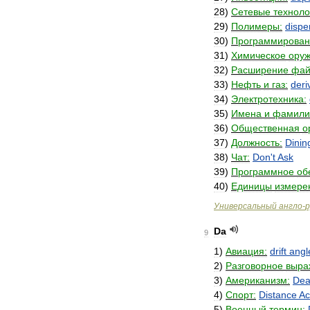
28
)
Сетевые
техноло
29
)
Полимеры:
dispe
30
)
Программирован
31
)
Химическое
оруж
32
)
Расширение
фай
33
)
Нефть
и
газ:
deri
34
)
Электротехника:
35
)
Имена
и
фамили
36
)
Общественная
о
37
)
Должность:
Dinin
38
)
Чат:
Don
'
t
Ask
39
)
Программное
об
40
)
Единицы
измере
Универсальный
англо
-
р
Da
9
1
)
Авиация:
drift
angl
2
)
Разговорное
выра
3
)
Американизм:
De
4
)
Спорт:
Distance
Ac
5
)
Военный
термин: