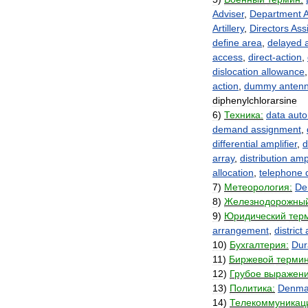
Adviser
,
Department
A
Artillery
,
Directors
Ass
define
area
,
delayed
access
,
direct
-
action
,
dislocation
allowance
action
,
dummy
anten
diphenylchlorarsine
6
)
Техника:
data
auto
demand
assignment
,
differential
amplifier
,
d
array
,
distribution
ampl
allocation
,
telephone
7
)
Метеорология:
De
8
)
Железнодорожны
9
)
Юридический
тер
arrangement
,
district
10
)
Бухгалтерия:
Dur
11
)
Биржевой
термин
12
)
Грубое
выражени
13
)
Политика:
Denma
14
)
Телекоммуникац