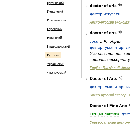
Грузинский
doctor
of
arts
2
Испанский
доктор
искусств
Итальянский
Англо
-
русский
экономи
Корейский
doctor
of
arts
3
Немецкий
сокр
D
.
A
.;
образ
Нидерландский
доктор
гуманитарны
Ученая
степень
,
ко
Русский
защиты
диссертац
Украинский
English
-
Russian
dictiona
Французский
Doctor
of
Arts
4
доктор
гуманитарны
Англо
-
русский
словарь
Doctor
of
Fine
Arts
5
Общая
лексика:
док
Универсальный
англо
-
р