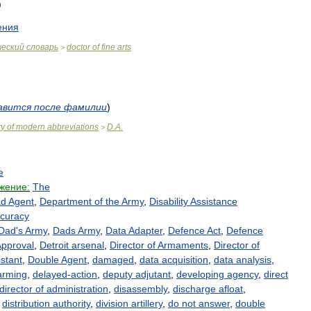
ения
ческий
словарь
doctor
of
fine
arts
>
авится
после
фамилии
)
ry
of
modern
abbreviations
D
.
A
.
>
e
жение:
The
ad
Agent
,
Department
of
the
Army
,
Disability
Assistance
curacy
Dad
'
s
Army
,
Dads
Army
,
Data
Adapter
,
Defence
Act
,
Defence
pproval
,
Detroit
arsenal
,
Director
of
Armaments
,
Director
of
istant
,
Double
Agent
,
damaged
,
data
acquisition
,
data
analysis
,
arming
,
delayed
-
action
,
deputy
adjutant
,
developing
agency
,
direct
director
of
administration
,
disassembly
,
discharge
afloat
,
,
distribution
authority
,
division
artillery
,
do
not
answer
,
double