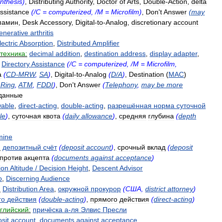
nthesis
)
,
Distributing
Authority
,
Doctor
of
Arts
,
Double
-
Action
,
delta
ssistance
(/
C
=
computerized
, /
M
=
Microfilm
)
,
Don
'
t
Answer
(
may
памин
,
Desk
Accessory
,
Digital
-
to
-
Analog
,
discretionary
account
enerative
arthritis
lectric
Absorption
,
Distributed
Amplifier
техника:
decimal
addition
,
destination
address
,
display
adapter
,
,
Directory
Assistance
(/
C
=
computerized
, /
M
=
Microfilm
,
a
(
CD
-
MRW
,
SA
)
,
Digital
-
to
-
Analog
(
D
/
A
)
,
Destination
(
MAC
)
Ring
,
ATM
,
FDDI
)
,
Don
'
t
Answer
(
Telephony
,
may
be
more
данные
wable
,
direct
-
acting
,
double
-
acting
,
разрешённая
норма
суточной
le
)
,
суточная
квота
(
daily
allowance
)
,
средняя
глубина
(
depth
mine
:
депозитный
счёт
(
deposit
account
)
,
срочный
вклад
(
deposit
против
акцепта
(
documents
against
acceptance
)
ion
Altitude
/
Decision
Height
,
Descent
Advisor
o
,
Discerning
Audience
:
Distribution
Area
,
окружной
прокурор
(
США
,
district
attorney
)
го
действия
(
double
-
acting
)
,
прямого
действия
(
direct
-
acting
)
глийский:
причёска
а
-
ля
Элвис
Пресли
sit
account
,
documents
against
acceptance