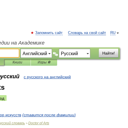
Запомнить сайт
Словарь на свой сайт
RU
едии на Академике
Найти!
Книги
Игры ⚽
русский
с русского на английский
ts
од
тор
искусств
(
ставится
после
фамилии
)
усский
словарь
Doctor
of
Arts
>