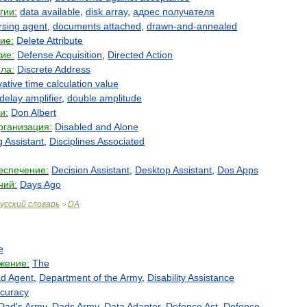
гии:
data
available
,
disk
array
,
адрес
получателя
rsing
agent
,
documents
attached
,
drawn
-
and
-
annealed
ие:
Delete
Attribute
ие:
Defense
Acquisition
,
Directed
Action
ла:
Discrete
Address
vative
time
calculation
value
delay
amplifier
,
double
amplitude
и:
Don
Albert
рганизация:
Disabled
and
Alone
g
Assistant
,
Disciplines
Associated
еспечение:
Decision
Assistant
,
Desktop
Assistant
,
Dos
Apps
ний:
Days
Ago
усский
словарь
DA
>
e
жение:
The
ad
Agent
,
Department
of
the
Army
,
Disability
Assistance
curacy
Dad
'
s
Army
,
Dads
Army
,
Data
Adapter
,
Defence
Act
,
Defence