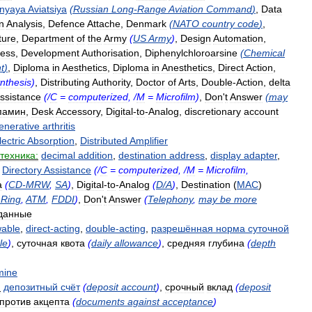
lnyaya
Aviatsiya
(
Russian
Long
-
Range
Aviation
Command
)
,
Data
n
Analysis
,
Defence
Attache
,
Denmark
(
NATO
country
code
)
,
ture
,
Department
of
the
Army
(
US
Army
)
,
Design
Automation
,
ess
,
Development
Authorisation
,
Diphenylchloroarsine
(
Chemical
t
)
,
Diploma
in
Aesthetics
,
Diploma
in
Anesthetics
,
Direct
Action
,
nthesis
)
,
Distributing
Authority
,
Doctor
of
Arts
,
Double
-
Action
,
delta
ssistance
(/
C
=
computerized
, /
M
=
Microfilm
)
,
Don
'
t
Answer
(
may
памин
,
Desk
Accessory
,
Digital
-
to
-
Analog
,
discretionary
account
enerative
arthritis
lectric
Absorption
,
Distributed
Amplifier
техника:
decimal
addition
,
destination
address
,
display
adapter
,
,
Directory
Assistance
(/
C
=
computerized
, /
M
=
Microfilm
,
a
(
CD
-
MRW
,
SA
)
,
Digital
-
to
-
Analog
(
D
/
A
)
,
Destination
(
MAC
)
Ring
,
ATM
,
FDDI
)
,
Don
'
t
Answer
(
Telephony
,
may
be
more
данные
wable
,
direct
-
acting
,
double
-
acting
,
разрешённая
норма
суточной
le
)
,
суточная
квота
(
daily
allowance
)
,
средняя
глубина
(
depth
mine
:
депозитный
счёт
(
deposit
account
)
,
срочный
вклад
(
deposit
против
акцепта
(
documents
against
acceptance
)