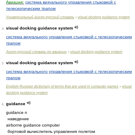
Авиация:
система визуального управления стыковкой с
телескопическим трапом
Универсальный англо-русский словарь
visual docking guidance system
>
visual docking guidance system
4
система визуального управления стыковкой с телескопическим
трапом
Англо-русский словарь по авиации
visual docking guidance system
>
visual docking guidance system
5
система визуального управления стыковкой с телескопическим
трапом
English-Russian dictionary of terms that are used in computer games
visual
>
docking guidance system
guidance
6
guidance n
наведение
airborne guidance computer
бортовой вычислитель управления полетом