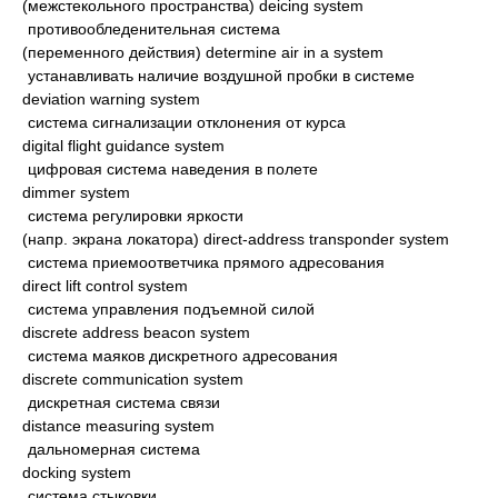
(межстекольного пространства) deicing system
противообледенительная система
(переменного действия) determine air in a system
устанавливать наличие воздушной пробки в системе
deviation warning system
система сигнализации отклонения от курса
digital flight guidance system
цифровая система наведения в полете
dimmer system
система регулировки яркости
(напр. экрана локатора) direct-address transponder system
система приемоответчика прямого адресования
direct lift control system
система управления подъемной силой
discrete address beacon system
система маяков дискретного адресования
discrete communication system
дискретная система связи
distance measuring system
дальномерная система
docking system
система стыковки