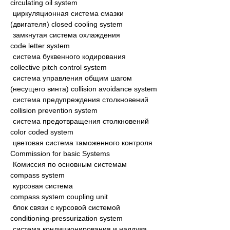
circulating oil system
циркуляционная система смазки
(двигателя) closed cooling system
замкнутая система охлаждения
code letter system
система буквенного кодирования
collective pitch control system
система управления общим шагом
(несущего винта) collision avoidance system
система предупреждения столкновений
collision prevention system
система предотвращения столкновений
color coded system
цветовая система таможенного контроля
Commission for basic Systems
Комиссия по основным системам
compass system
курсовая система
compass system coupling unit
блок связи с курсовой системой
conditioning-pressurization system
система кондиционирования и наддува