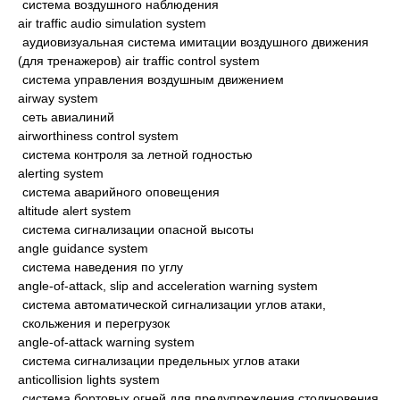
система воздушного наблюдения
air traffic audio simulation system
аудиовизуальная система имитации воздушного движения
(для тренажеров) air traffic control system
система управления воздушным движением
airway system
сеть авиалиний
airworthiness control system
система контроля за летной годностью
alerting system
система аварийного оповещения
altitude alert system
система сигнализации опасной высоты
angle guidance system
система наведения по углу
angle-of-attack, slip and acceleration warning system
система автоматической сигнализации углов атаки,
скольжения и перегрузок
angle-of-attack warning system
система сигнализации предельных углов атаки
anticollision lights system
система бортовых огней для предупреждения столкновения