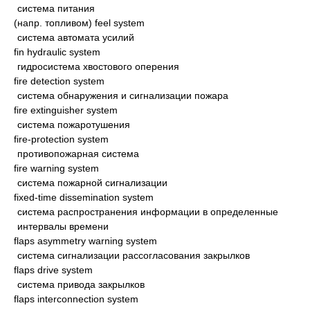
система питания
(напр. топливом) feel system
система автомата усилий
fin hydraulic system
гидросистема хвостового оперения
fire detection system
система обнаружения и сигнализации пожара
fire extinguisher system
система пожаротушения
fire-protection system
противопожарная система
fire warning system
система пожарной сигнализации
fixed-time dissemination system
система распространения информации в определенные
интервалы времени
flaps asymmetry warning system
система сигнализации рассогласования закрылков
flaps drive system
система привода закрылков
flaps interconnection system