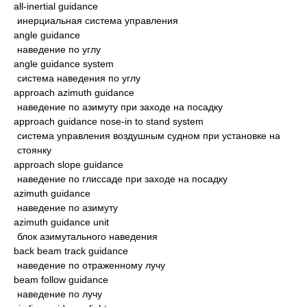
all-inertial guidance
инерциальная система управления
angle guidance
наведение по углу
angle guidance system
система наведения по углу
approach azimuth guidance
наведение по азимуту при заходе на посадку
approach guidance nose-in to stand system
система управления воздушным судном при установке на
стоянку
approach slope guidance
наведение по глиссаде при заходе на посадку
azimuth guidance
наведение по азимуту
azimuth guidance unit
блок азимутального наведения
back beam track guidance
наведение по отраженному лучу
beam follow guidance
наведение по лучу