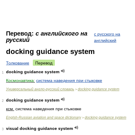
Перевод:
с английского на
с русского на
русский
английский
docking guidance system
Толкование
Перевод
docking guidance system
1
Космонавтика:
система наведения при стыковке
Универсальный англо-русский словарь
docking guidance system
>
docking guidance system
2
ксм.
система наведения при стыковке
Englsh-Russian aviation and space dictionary
docking guidance system
>
visual docking guidance system
3