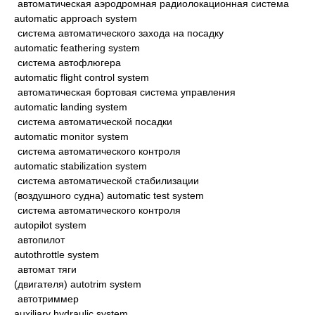
автоматическая аэродромная радиолокационная система
automatic approach system
система автоматического захода на посадку
automatic feathering system
система автофлюгера
automatic flight control system
автоматическая бортовая система управления
automatic landing system
система автоматической посадки
automatic monitor system
система автоматического контроля
automatic stabilization system
система автоматической стабилизации
(воздушного судна) automatic test system
система автоматического контроля
autopilot system
автопилот
autothrottle system
автомат тяги
(двигателя) autotrim system
автотриммер
auxiliary hydraulic system