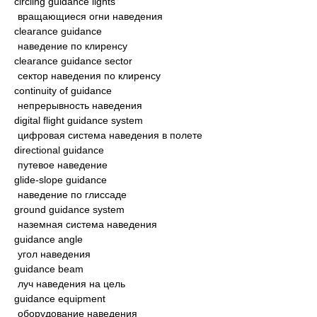
circling guidance lights
вращающиеся огни наведения
clearance guidance
наведение по клиренсу
clearance guidance sector
сектор наведения по клиренсу
continuity of guidance
непрерывность наведения
digital flight guidance system
цифровая система наведения в полете
directional guidance
путевое наведение
glide-slope guidance
наведение по глиссаде
ground guidance system
наземная система наведения
guidance angle
угол наведения
guidance beam
луч наведения на цель
guidance equipment
оборудование наведения