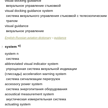
visual docking guidance
визуальное управление стыковкой
visual docking guidance system
система визуального управления стыковкой с телескопическим
трапом
visual guidance
визуальное управление
English-Russian aviation dictionary
guidance
>
system
7
system n
система
abbreviated visual indicator system
упрощенная система визуальной индикации
(глиссады) acceleration warning system
система сигнализации перегрузок
accessory power system
система энергопитания оборудования
acoustical measurement system
акустическая измерительная система
actuating system