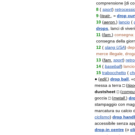
comprensione
[
di
co
8
(
sport
)
retrocessi
9
(
teatr
.
, =
drop
cur
10
(
aeron
.
)
lancio
(
drops
,
lanci
di
viveri
11
(
fam
.
)
consegna:
consegna
della
gior
12
(
slang
USA
)
dep
merce
illegale
,
drog
13
(
fam
.
sport
)
retr
14
(
baseball
)
lancio
15
trabocchetto
(
ch
●
(
edil
.
)
drop
ball
, «
messa
a
terra
□
(
tipo
dustsheet
□
(
compu
goccia
□
(
metall
.
)
dr
stampaggio
con
magl
marcatura
su
calcio
d
ciclismo
)
drop
handl
accessibile
senza
ap
drop
-
in
centre
(
o
cl