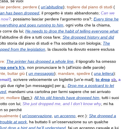
casa
,
se
vuoi
iar
perdere
;
perdere
(
un
'
abitudine
)
;
togliere
dal
piano
di
studi
(
lan
has
been
dropped
,
il
progetto
è
stato
abbandonato
;
Can
we
now
?
,
possiamo
lasciar
perdere
l
'
argomento
ora
?;
Every
time
he
everything
and
goes
running
to
him
,
ogni
volta
che
la
chiama
,
e
corre
da
lui
;
He
needs
to
drop
the
habit
of
telling
everyone
what
l
'
abitudine
di
dire
a
tutti
cosa
fare
;
She
dropped
history
and
did
olto
storia
dal
piano
di
studi
e
l
'
ha
sostituita
con
biologia
;
The
opped
from
the
legislation
,
la
clausola
ha
dovuto
essere
esclusa
are:
The
printer
has
dropped
a
whole
line
,
il
tipografo
ha
omesso
rop
one
'
s
h
'
s
,
non
pronunciare
le
h
(
all
'
inizio
delle
parole
)
nte
,
buttar
giù
(
un
messaggio
)
;
mandare
,
spedire
(
una
lettera
)
:
email
]
,
scrivere
velocemente
un
biglietto
[
un
'
e
-
mail
];
to
drop
sb
.
a
giù
due
righe
[
un
messaggio
]
per
q
.
;
Drop
me
a
postcard
to
let
ived
,
mandami
una
cartolina
per
farmi
sapere
che
sei
arrivato
on
;
mollare
(
fam
.
)
:
All
his
old
friends
have
dropped
him
,
tutti
i
suoi
rotto
con
lui
;
She
just
dropped
me
,
and
I
don
'
t
know
why
,
mi
ha
on
so
perché
sualmente
(
un
'
osservazione
,
un
accenno
,
ecc
.
)
:
She
dropped
a
trouble
at
work
,
ha
buttato
lì
un
'
osservazione
su
un
qualche
Just
drop
a
hint
and
he
'
ll
understand
,
fai
un
accenno
casuale
e
lui