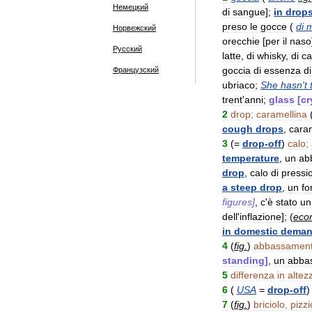
Немецкий
di
sangue
];
in
drop
preso
le
gocce
(
di
m
Норвежский
orecchie
[
per
il
naso
Русский
latte
,
di
whisky
,
di
ca
goccia
di
essenza
di
Французский
ubriaco
;
She
hasn
'
t
trent
'
anni
;
glass
[
cr
2
drop
;
caramellina
cough
drops
,
cara
3
(=
drop
-
off
)
calo
;
temperature
,
un
ab
drop
,
calo
di
pressi
a
steep
drop
,
un
fo
figures
]
,
c
'
è
stato
un
dell
'
inflazione
]; (
eco
in
domestic
dema
4
(
fig
.
)
abbassamen
standing
]
,
un
abba
5
differenza
in
altez
6
(
USA
=
drop
-
off
7
(
fig
.
)
briciolo
,
pizzi