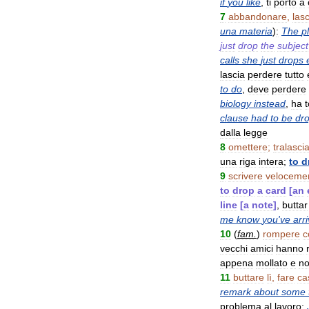
if
you
like
,
ti
porto
a
7
abbandonare
,
lasc
una
materia
)
:
The
p
just
drop
the
subject
calls
she
just
drops
lascia
perdere
tutto
to
do
,
deve
perdere
biology
instead
,
ha
t
clause
had
to
be
dr
dalla
legge
8
omettere
;
tralasci
una
riga
intera
;
to
d
9
scrivere
veloceme
to
drop
a
card
[
an
line
[
a
note
]
,
buttar
me
know
you
'
ve
arr
10
(
fam
.
)
rompere
c
vecchi
amici
hanno
appena
mollato
e
n
11
buttare
lì
,
fare
ca
remark
about
some
problema
al
lavoro
;