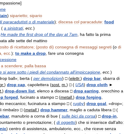
mpassione
]
one
tain
)
siparietto
;
sipario
di
paracadutisti
o
di
materiale
)
;
discesa
col
paracadute:
food
(
a
sinistrati
,
ecc
.
)
He
made
the
first
drop
of
the
day
at
7am
,
ha
fatto
la
prima
nata
alle
sette
del
mattino
osito
di
ricettatore
; (
posto
di
)
consegna
di
messaggi
segreti
(
o
di
a
,
ecc
.
)
:
to
make
a
drop
,
fare
una
consegna
ocessione
a
scendere
;
palla
bassa
e
si
apre
sotto
i
piedi
del
condannato
all
'
impiccagione
,
ecc
.
)
drop
ball
»;
berta
(
per
demolizioni
)
□
(
elettr
.
)
drop
bar
,
sbarra
di
gr
.
)
drop
cap
,
capolettera
(
sost
.
m
.
)
□
(
USA
)
drop
cloth
►
t
.
)
drop
-
down
list
,
elenco
a
discesa
□
drop
earring
,
orecchino
a
op
forged
,
fucinato
a
stampo
□
(
metall
.
)
drop
forging
,
io
meccanico
;
fucinatura
a
stampo
□
(
rugby
)
drop
goal
, «
drop
»;
i
rimbalzo
□
(
metall
.
)
drop
hammer
,
maglio
a
caduta
libera
□
(
ebar
,
manubrio
a
corna
di
bue
(
sulle
bici
da
corsa
)
□
drop
-
in
,
puntamento
o
prenotazione
; (
di
oggetto
)
che
si
inserisce
dall
'
alto:
inic
)
centro
di
assistenza
,
ambulatorio
,
ecc
.,
che
riceve
senza