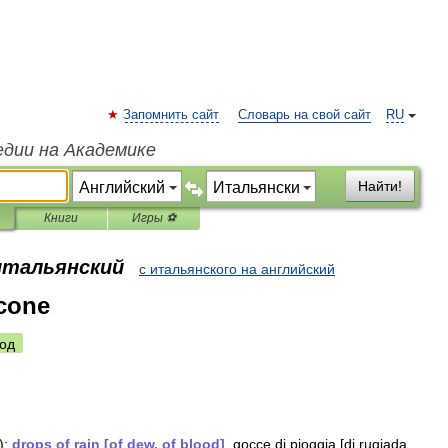
Запомнить сайт
Словарь на свой сайт
RU
едии на Академике
Найти!
Книги
Игры ⚽
 итальянский
с итальянского на английский
cone
од
)
:
drops
of
rain
[
of
dew
,
of
blood
]
,
gocce
di
pioggia
[
di
rugiada
,