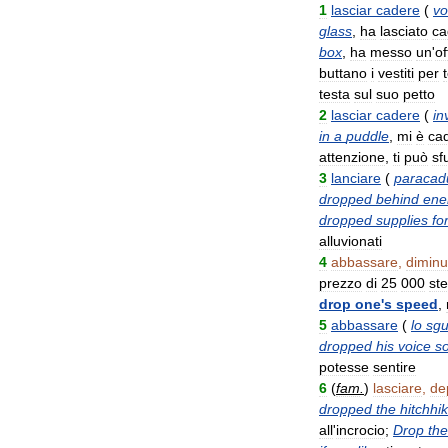
1
lasciar
cadere
(
vo
glass
,
ha
lasciato
ca
box
,
ha
messo
un
'
of
buttano
i
vestiti
per
testa
sul
suo
petto
2
lasciar
cadere
(
in
in
a
puddle
,
mi
è
ca
attenzione
,
ti
può
sf
3
lanciare
(
paracadu
dropped
behind
en
dropped
supplies
fo
alluvionati
4
abbassare
,
diminu
prezzo
di
25
000
ste
drop
one
'
s
speed
,
5
abbassare
(
lo
sg
dropped
his
voice
s
potesse
sentire
6
(
fam
.
)
lasciare
,
de
dropped
the
hitchhi
all
'
incrocio
;
Drop
the