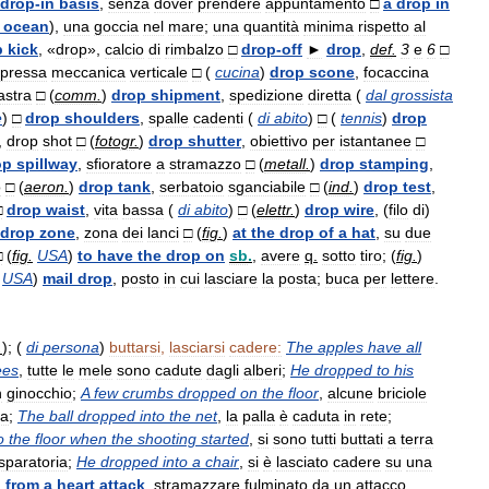
drop
-
in
basis
,
senza
dover
prendere
appuntamento
□
a
drop
in
ocean
),
una
goccia
nel
mare
;
una
quantità
minima
rispetto
al
p
kick
, «
drop
»,
calcio
di
rimbalzo
□
drop
-
off
►
drop
,
def
.
3
e
6
□
pressa
meccanica
verticale
□
(
cucina
)
drop
scone
,
focaccina
astra
□
(
comm
.
)
drop
shipment
,
spedizione
diretta
(
dal
grossista
e
)
□
drop
shoulders
,
spalle
cadenti
(
di
abito
)
□
(
tennis
)
drop
,
drop
shot
□
(
fotogr
.
)
drop
shutter
,
obiettivo
per
istantanee
□
op
spillway
,
sfioratore
a
stramazzo
□
(
metall
.
)
drop
stamping
,
o
□
(
aeron
.
)
drop
tank
,
serbatoio
sganciabile
□
(
ind
.
)
drop
test
,
□
drop
waist
,
vita
bassa
(
di
abito
)
□
(
elettr
.
)
drop
wire
, (
filo
di
)
drop
zone
,
zona
dei
lanci
□
(
fig
.
)
at
the
drop
of
a
hat
,
su
due
□
(
fig
.
USA
)
to
have
the
drop
on
sb
.
,
avere
q
.
sotto
tiro
; (
fig
.
)
USA
)
mail
drop
,
posto
in
cui
lasciare
la
posta
;
buca
per
lettere
.
.
); (
di
persona
)
buttarsi
,
lasciarsi
cadere:
The
apples
have
all
ees
,
tutte
le
mele
sono
cadute
dagli
alberi
;
He
dropped
to
his
n
ginocchio
;
A
few
crumbs
dropped
on
the
floor
,
alcune
briciole
ra
;
The
ball
dropped
into
the
net
,
la
palla
è
caduta
in
rete
;
o
the
floor
when
the
shooting
started
,
si
sono
tutti
buttati
a
terra
sparatoria
;
He
dropped
into
a
chair
,
si
è
lasciato
cadere
su
una
d
from
a
heart
attack
,
stramazzare
fulminato
da
un
attacco