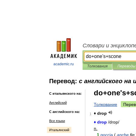
Словари и энциклоп
academic.ru
Толкования
Переводы
Перевод:
с английского на
do+one's+s
С итальянского на:
Английский
Толкование
Перев
С английского на:
♦
drop
1
Все языки
♦
drop
/
drɒp
/
n
.
Итальянский
1
goccia
(
anche
fig
.