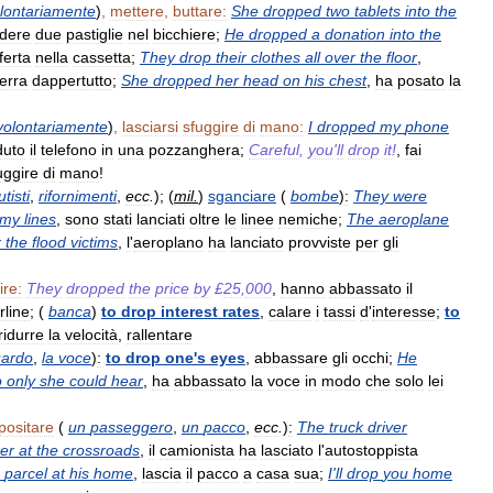
lontariamente
)
,
mettere
,
buttare:
She
dropped
two
tablets
into
the
dere
due
pastiglie
nel
bicchiere
;
He
dropped
a
donation
into
the
ferta
nella
cassetta
;
They
drop
their
clothes
all
over
the
floor
,
terra
dappertutto
;
She
dropped
her
head
on
his
chest
,
ha
posato
la
volontariamente
)
,
lasciarsi
sfuggire
di
mano:
I
dropped
my
phone
duto
il
telefono
in
una
pozzanghera
;
Careful
,
you
'
ll
drop
it
!
,
fai
uggire
di
mano
!
tisti
,
rifornimenti
,
ecc
.
); (
mil
.
)
sganciare
(
bombe
)
:
They
were
emy
lines
,
sono
stati
lanciati
oltre
le
linee
nemiche
;
The
aeroplane
r
the
flood
victims
,
l
'
aeroplano
ha
lanciato
provviste
per
gli
ire:
They
dropped
the
price
by
£
25
,
000
,
hanno
abbassato
il
rline
; (
banca
)
to
drop
interest
rates
,
calare
i
tassi
d
'
interesse
;
to
ridurre
la
velocità
,
rallentare
uardo
,
la
voce
)
:
to
drop
one
'
s
eyes
,
abbassare
gli
occhi
;
He
o
only
she
could
hear
,
ha
abbassato
la
voce
in
modo
che
solo
lei
positare
(
un
passeggero
,
un
pacco
,
ecc
.
)
:
The
truck
driver
ker
at
the
crossroads
,
il
camionista
ha
lasciato
l
'
autostoppista
parcel
at
his
home
,
lascia
il
pacco
a
casa
sua
;
I
'
ll
drop
you
home