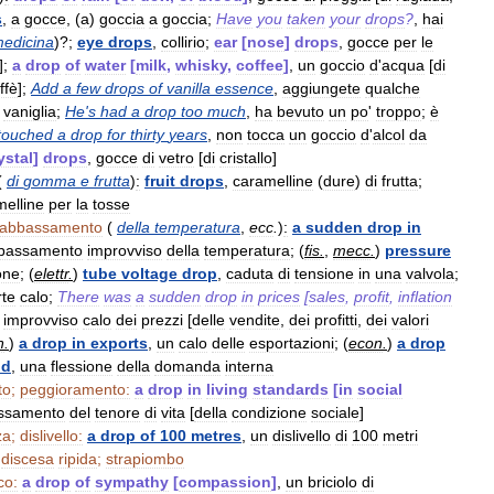
s
,
a
gocce
, (
a
)
goccia
a
goccia
;
Have
you
taken
your
drops
?
,
hai
edicina
)?;
eye
drops
,
collirio
;
ear
[
nose
]
drops
,
gocce
per
le
];
a
drop
of
water
[
milk
,
whisky
,
coffee
]
,
un
goccio
d
'
acqua
[
di
ffè
];
Add
a
few
drops
of
vanilla
essence
,
aggiungete
qualche
vaniglia
;
He
'
s
had
a
drop
too
much
,
ha
bevuto
un
po
'
troppo
;
è
touched
a
drop
for
thirty
years
,
non
tocca
un
goccio
d
'
alcol
da
ystal
]
drops
,
gocce
di
vetro
[
di
cristallo
]
(
di
gomma
e
frutta
)
:
fruit
drops
,
caramelline
(
dure
)
di
frutta
;
melline
per
la
tosse
abbassamento
(
della
temperatura
,
ecc
.
)
:
a
sudden
drop
in
bassamento
improvviso
della
temperatura
; (
fis
.
,
mecc
.
)
pressure
one
; (
elettr
.
)
tube
voltage
drop
,
caduta
di
tensione
in
una
valvola
;
rte
calo
;
There
was
a
sudden
drop
in
prices
[
sales
,
profit
,
inflation
improvviso
calo
dei
prezzi
[
delle
vendite
,
dei
profitti
,
dei
valori
n
.
)
a
drop
in
exports
,
un
calo
delle
esportazioni
; (
econ
.
)
a
drop
nd
,
una
flessione
della
domanda
interna
to
;
peggioramento:
a
drop
in
living
standards
[
in
social
ssamento
del
tenore
di
vita
[
della
condizione
sociale
]
za
;
dislivello:
a
drop
of
100
metres
,
un
dislivello
di
100
metri
)
discesa
ripida
;
strapiombo
co:
a
drop
of
sympathy
[
compassion
]
,
un
briciolo
di