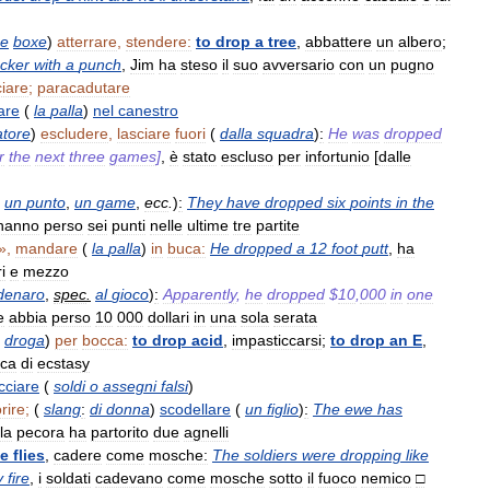
he
boxe
)
atterrare
,
stendere:
to
drop
a
tree
,
abbattere
un
albero
;
acker
with
a
punch
,
Jim
ha
steso
il
suo
avversario
con
un
pugno
ciare
;
paracadutare
are
(
la
palla
)
nel
canestro
atore
)
escludere
,
lasciare
fuori
(
dalla
squadra
)
:
He
was
dropped
r
the
next
three
games
]
,
è
stato
escluso
per
infortunio
[
dalle
un
punto
,
un
game
,
ecc
.
)
:
They
have
dropped
six
points
in
the
hanno
perso
sei
punti
nelle
ultime
tre
partite
»,
mandare
(
la
palla
)
in
buca:
He
dropped
a
12
foot
putt
,
ha
i
e
mezzo
denaro
,
spec
.
al
gioco
)
:
Apparently
,
he
dropped
$
10
,
000
in
one
e
abbia
perso
10
000
dollari
in
una
sola
serata
droga
)
per
bocca:
to
drop
acid
,
impasticcarsi
;
to
drop
an
E
,
cca
di
ecstasy
cciare
(
soldi
o
assegni
falsi
)
rire
;
(
slang
:
di
donna
)
scodellare
(
un
figlio
)
:
The
ewe
has
la
pecora
ha
partorito
due
agnelli
ke
flies
,
cadere
come
mosche:
The
soldiers
were
dropping
like
y
fire
,
i
soldati
cadevano
come
mosche
sotto
il
fuoco
nemico
□