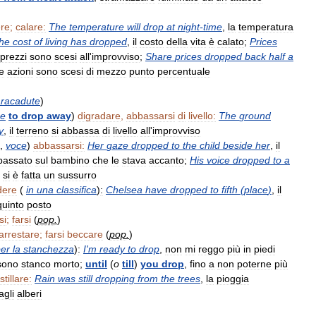
re
;
calare:
The
temperature
will
drop
at
night
-
time
,
la
temperatura
he
cost
of
living
has
dropped
,
il
costo
della
vita
è
calato
;
Prices
prezzi
sono
scesi
all
'
improvviso
;
Share
prices
dropped
back
half
a
e
azioni
sono
scesi
di
mezzo
punto
percentuale
racadute
)
he
to
drop
away
)
digradare
,
abbassarsi
di
livello:
The
ground
y
,
il
terreno
si
abbassa
di
livello
all
'
improvviso
,
voce
)
abbassarsi:
Her
gaze
dropped
to
the
child
beside
her
,
il
bassato
sul
bambino
che
le
stava
accanto
;
His
voice
dropped
to
a
si
è
fatta
un
sussurro
dere
(
in
una
classifica
)
:
Chelsea
have
dropped
to
fifth
(
place
)
,
il
quinto
posto
si
;
farsi
(
pop
.
)
arrestare
;
farsi
beccare
(
pop
.
)
er
la
stanchezza
)
:
I
'
m
ready
to
drop
,
non
mi
reggo
più
in
piedi
sono
stanco
morto
;
until
(
o
till
)
you
drop
,
fino
a
non
poterne
più
stillare:
Rain
was
still
dropping
from
the
trees
,
la
pioggia
agli
alberi