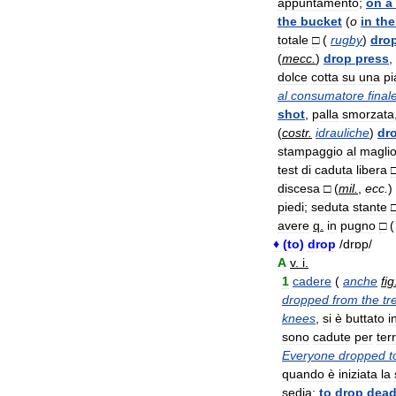
appuntamento
;
on
a
the
bucket
(
o
in
the
totale
□
(
rugby
)
dro
(
mecc
.
)
drop
press
,
dolce
cotta
su
una
pi
al
consumatore
final
shot
,
palla
smorzata
(
costr
.
idrauliche
)
dr
stampaggio
al
magli
test
di
caduta
libera
discesa
□
(
mil
.
,
ecc
.
)
piedi
;
seduta
stante
avere
q
.
in
pugno
□
(
♦
(
to
)
drop
/
drɒp
/
A
v
.
i
.
1
cadere
(
anche
fig
dropped
from
the
tr
knees
,
si
è
buttato
i
sono
cadute
per
ter
Everyone
dropped
t
quando
è
iniziata
la
sedia
;
to
drop
dea