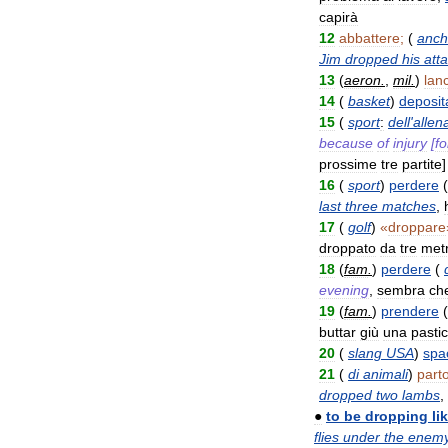
capirà
12
abbattere
;
(
anc
Jim
dropped
his
att
13
(
aeron
.
,
mil
.
)
lan
14
(
basket
)
deposit
15
(
sport
:
dell
'
allen
because
of
injury
[
fo
prossime
tre
partite
]
16
(
sport
)
perdere
(
last
three
matches
,
17
(
golf
)
«
droppare
droppato
da
tre
metr
18
(
fam
.
)
perdere
(
evening
,
sembra
ch
19
(
fam
.
)
prendere
(
buttar
giù
una
pasti
20
(
slang
USA
)
spa
21
(
di
animali
)
parto
dropped
two
lambs
,
●
to
be
dropping
li
flies
under
the
enem