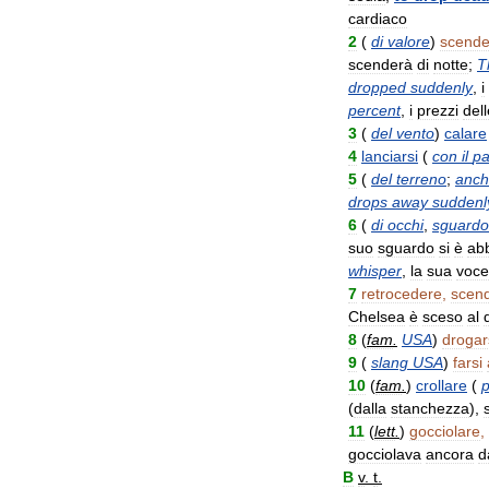
cardiaco
2
(
di
valore
)
scende
scenderà
di
notte
;
T
dropped
suddenly
,
i
percent
,
i
prezzi
dell
3
(
del
vento
)
calare
4
lanciarsi
(
con
il
pa
5
(
del
terreno
;
anc
drops
away
suddenl
6
(
di
occhi
,
sguardo
suo
sguardo
si
è
ab
whisper
,
la
sua
voce
7
retrocedere
,
scen
Chelsea
è
sceso
al
8
(
fam
.
USA
)
drogar
9
(
slang
USA
)
farsi
10
(
fam
.
)
crollare
(
p
(
dalla
stanchezza
),
11
(
lett
.
)
gocciolare
,
gocciolava
ancora
d
B
v
.
t
.