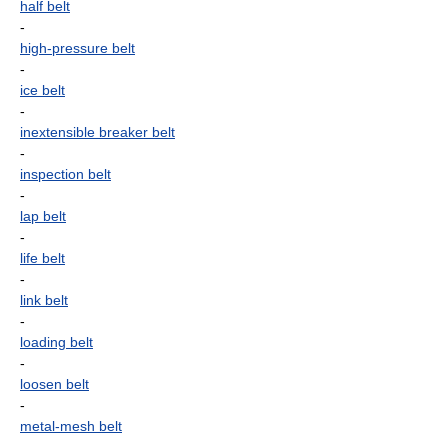
half belt
-
high-pressure belt
-
ice belt
-
inextensible breaker belt
-
inspection belt
-
lap belt
-
life belt
-
link belt
-
loading belt
-
loosen belt
-
metal-mesh belt
-