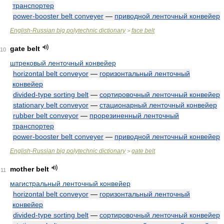
транспортер
power-booster belt conveyer
—
приводной ленточный конвейер
English-Russian big polytechnic dictionary
face belt
>
gate belt
10
штрековый ленточный конвейер
horizontal belt conveyor
—
горизонтальный ленточный
конвейер
divided-type sorting belt
—
сортировочный ленточный конвейер
stationary belt conveyor
—
стационарный ленточный конвейер
rubber belt conveyor
—
прорезиненный ленточный
транспортер
power-booster belt conveyer
—
приводной ленточный конвейер
English-Russian big polytechnic dictionary
gate belt
>
mother belt
11
магистральный ленточный конвейер
horizontal belt conveyor
—
горизонтальный ленточный
конвейер
divided-type sorting belt
—
сортировочный ленточный конвейер