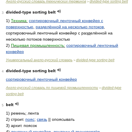
Англо-русский словарь технических терминов
divided-type sorting belt
>
divided-type sorting belt
3
1)
Техника:
сортировочный ленточный конвейер с
поверхностью
,
разделённой на несколько потоков
,
сортировочный ленточный конвейер с разделённой на
несколько потоков поверхностью
2)
Пищевая промышленность:
сортировочный ленточный
конвейер
Универсальный англо-русский словарь
divided-type sorting belt
>
divided-type sorting belt
4
сортировочный ленточный конвейер
Англо-русский словарь по пищевой промышленности
divided-type
>
sorting belt
belt
5
1)
ремень; лента
2)
строит.
пояс
;
связь
|| опоясывать
3)
архит. поясок
4)
ленточный
конвейер
,
ленточный транспортёр