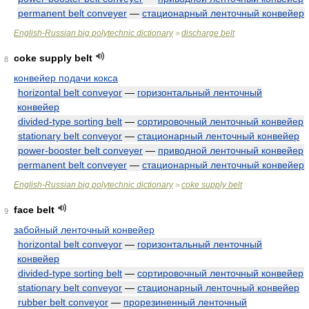
permanent belt conveyer
—
стационарный ленточный конвейер
English-Russian big polytechnic dictionary
discharge belt
>
coke supply belt
8
конвейер подачи кокса
horizontal belt conveyor
—
горизонтальный ленточный
конвейер
divided-type sorting belt
—
сортировочный ленточный конвейер
stationary belt conveyor
—
стационарный ленточный конвейер
power-booster belt conveyer
—
приводной ленточный конвейер
permanent belt conveyer
—
стационарный ленточный конвейер
English-Russian big polytechnic dictionary
coke supply belt
>
face belt
9
забойный ленточный конвейер
horizontal belt conveyor
—
горизонтальный ленточный
конвейер
divided-type sorting belt
—
сортировочный ленточный конвейер
stationary belt conveyor
—
стационарный ленточный конвейер
rubber belt conveyor
—
прорезиненный ленточный