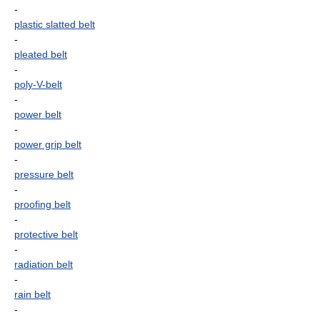
-
plastic slatted belt
-
pleated belt
-
poly-V-belt
-
power belt
-
power grip belt
-
pressure belt
-
proofing belt
-
protective belt
-
radiation belt
-
rain belt
-