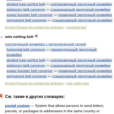
divided-type sorting belt
—
сортировочный ленточный конвейер
stationary belt conveyor
—
стационарный ленточный конвейер
power-booster belt conveyer
—
приводной ленточный конвейер
permanent belt conveyer
—
стационарный ленточный конвейер
English-Russian big polytechnic dictionary
stockyard belt
>
wire netting belt
14
сортирующий конвейер с металлической сеткой
horizontal belt conveyor
—
горизонтальный ленточный
конвейер
divided-type sorting belt
—
сортировочный ленточный конвейер
stationary belt conveyor
—
стационарный ленточный конвейер
power-booster belt conveyer
—
приводной ленточный конвейер
permanent belt conveyer
—
стационарный ленточный конвейер
English-Russian big polytechnic dictionary
wire netting belt
>
См. также в других словарях:
postal system
— System that allows persons to send letters,
parcels, or packages to addressees in the same country or