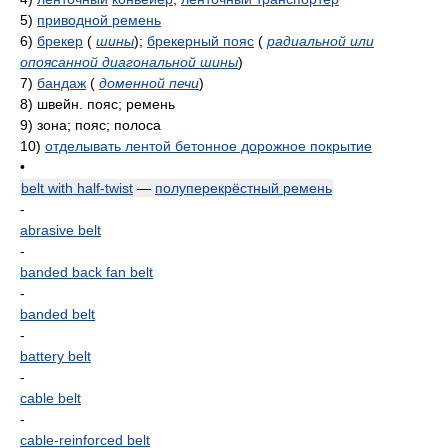
5)
приводной ремень
6)
брекер
(
шины
)
;
брекерный пояс
(
радиальной или
опоясанной диагональной шины
)
7)
бандаж
(
доменной печи
)
8)
швейн. пояс; ремень
9)
зона; пояс; полоса
10)
отделывать лентой бетонное дорожное покрытие
•
belt with half-twist
—
полуперекрёстный ремень
-
abrasive belt
-
banded back fan belt
-
banded belt
-
battery belt
-
cable belt
-
cable-reinforced belt