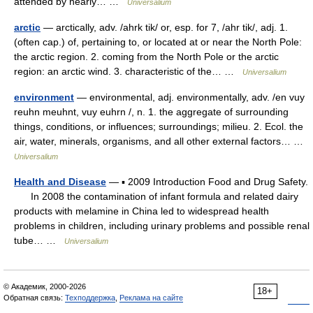
attended by nearly… …
Universalium
arctic
— arctically, adv. /ahrk tik/ or, esp. for 7, /ahr tik/, adj. 1.
(often cap.) of, pertaining to, or located at or near the North Pole:
the arctic region. 2. coming from the North Pole or the arctic
region: an arctic wind. 3. characteristic of the… …
Universalium
environment
— environmental, adj. environmentally, adv. /en vuy
reuhn meuhnt, vuy euhrn /, n. 1. the aggregate of surrounding
things, conditions, or influences; surroundings; milieu. 2. Ecol. the
air, water, minerals, organisms, and all other external factors… …
Universalium
Health and Disease
— ▪ 2009 Introduction Food and Drug Safety.
In 2008 the contamination of infant formula and related dairy
products with melamine in China led to widespread health
problems in children, including urinary problems and possible renal
tube… …
Universalium
© Академик, 2000-2026
18+
Обратная связь:
Техподдержка
,
Реклама на сайте