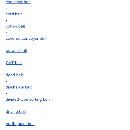
conveyor belt
-
cord belt
-
cotton belt
-
covered conveyor belt
-
crawler belt
-
CVT belt
-
dead belt
-
discharge belt
-
divided-type sorting belt
-
driving belt
-
earthquake belt
-