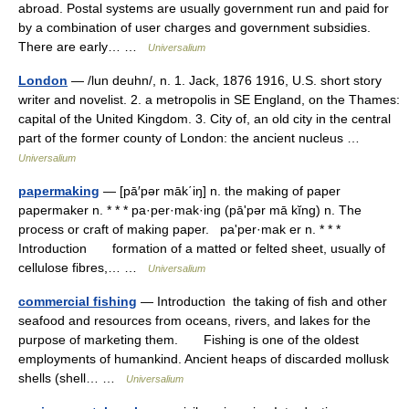
abroad. Postal systems are usually government run and paid for
by a combination of user charges and government subsidies.
There are early… …
Universalium
London
— /lun deuhn/, n. 1. Jack, 1876 1916, U.S. short story
writer and novelist. 2. a metropolis in SE England, on the Thames:
capital of the United Kingdom. 3. City of, an old city in the central
part of the former county of London: the ancient nucleus …
Universalium
papermaking
— [pā′pər māk΄iŋ] n. the making of paper
papermaker n. * * * pa·per·mak·ing (pāʹpər mā kĭng) n. The
process or craft of making paper. paʹper·mak er n. * * *
Introduction formation of a matted or felted sheet, usually of
cellulose fibres,… …
Universalium
commercial fishing
— Introduction the taking of fish and other
seafood and resources from oceans, rivers, and lakes for the
purpose of marketing them. Fishing is one of the oldest
employments of humankind. Ancient heaps of discarded mollusk
shells (shell… …
Universalium