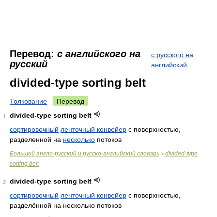
Перевод:
с английского на
с русского на
русский
английский
divided-type sorting belt
Толкование
Перевод
divided-type sorting belt
1
сортировочный
ленточный конвейер
с поверхностью,
разделенной на
несколько
потоков
Большой англо-русский и русско-английский словарь
divided-type
>
sorting belt
divided-type sorting belt
2
сортировочный
ленточный конвейер
с поверхностью,
разделённой на несколько потоков