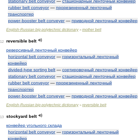
stationary belt conveyor
—
стационарный ленточный конвейер
rubber belt conveyor
—
прорезиненный ленточный
транспортер
power-booster belt conveyer
—
приводной ленточный конвейер
English-Russian big polytechnic dictionary
mother belt
>
reversible belt
12
реверсивный ленточный конвейер
horizontal belt conveyor
—
горизонтальный ленточный
конвейер
divided-type sorting belt
—
сортировочный ленточный конвейер
stationary belt conveyor
—
стационарный ленточный конвейер
rubber belt conveyor
—
прорезиненный ленточный
транспортер
power-booster belt conveyer
—
приводной ленточный конвейер
English-Russian big polytechnic dictionary
reversible belt
>
stockyard belt
13
конвейер угольного склада
horizontal belt conveyor
—
горизонтальный ленточный
конвейер