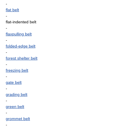
-
flat belt
-
flat-indented belt
-
flaxpulling belt
-
folded-edge belt
-
forest shelter belt
-
freezing belt
-
gate belt
-
grading belt
-
green belt
-
grommet belt
-