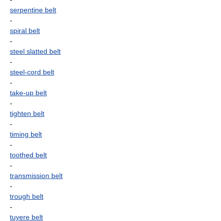
serpentine belt
-
spiral belt
-
steel slatted belt
-
steel-cord belt
-
take-up belt
-
tighten belt
-
timing belt
-
toothed belt
-
transmission belt
-
trough belt
-
tuyere belt