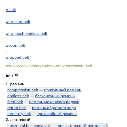
-
V-belt
-
wire-cord belt
-
wire-mesh endless belt
-
woven belt
-
wrapped belt
Англо-русский словарь технических терминов
belt
>
belt
6
1.
ремень
compression belt
—
прижимный ремень
endless belt
—
бесконечный ремень
feed belt
—
ремень механизма подачи
return belt
—
ремень обратного хода
three-ply belt
—
трехслойный ремень
2.
ленточный
horizontal belt conveyor
—
горизонтальный ленточный