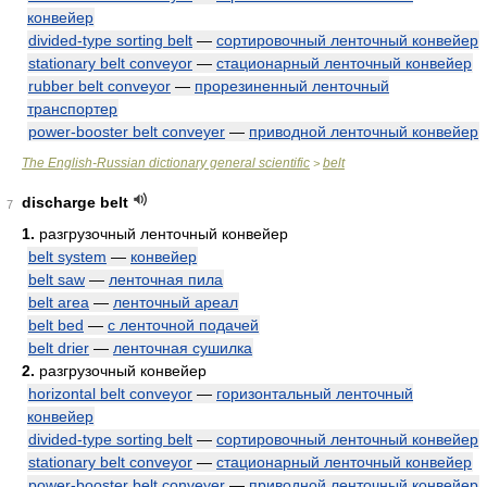
конвейер
divided-type sorting belt
—
сортировочный ленточный конвейер
stationary belt conveyor
—
стационарный ленточный конвейер
rubber belt conveyor
—
прорезиненный ленточный
транспортер
power-booster belt conveyer
—
приводной ленточный конвейер
The English-Russian dictionary general scientific
belt
>
discharge belt
7
1.
разгрузочный ленточный конвейер
belt system
—
конвейер
belt saw
—
ленточная пила
belt area
—
ленточный ареал
belt bed
—
с ленточной подачей
belt drier
—
ленточная сушилка
2.
разгрузочный конвейер
horizontal belt conveyor
—
горизонтальный ленточный
конвейер
divided-type sorting belt
—
сортировочный ленточный конвейер
stationary belt conveyor
—
стационарный ленточный конвейер
power-booster belt conveyer
—
приводной ленточный конвейер