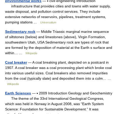
environmental works
— ▪ civil engineering Introduction
infrastructure that provides cities and towns with water supply,
waste disposal, and pollution control services. They include
extensive networks of reservoirs, pipelines, treatment systems,
pumping stations …
Universalium
Sedimentary rock
— Middle Triassic marginal marine sequence
of siltstones (below) and limestones (above), Virgin Formation,
southwestern Utah, USA Sedimentary rock are types of rock that
are formed by the deposition of material at the Earth s surface and
within… …
Wikipedia
Coal breaker
— A coal breaking plant, depicted on a postcard in
1907. A coal breaker was a coal processing plant which broke coal
into various useful sizes. Coal breakers also removed impurities
from the coal (typically slate) and deposited them into a culm… …
Wikipedia
Earth Sciences
— ▪ 2009 Introduction Geology and Geochemistry
The theme of the 33rd International Geological Congress,
which was held in Norway in August 2008, was “Earth System
Science: Foundation for Sustainable Development.” It was