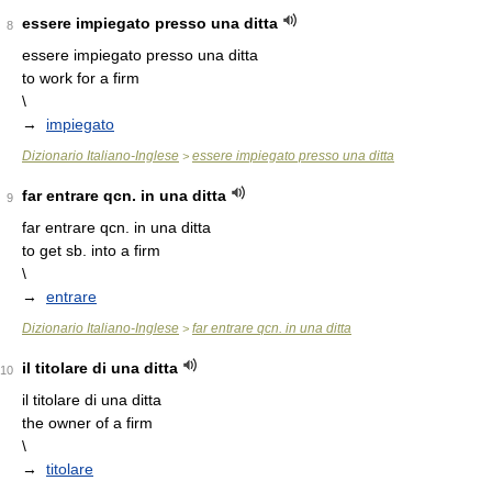
essere impiegato presso una ditta
8
essere impiegato presso una ditta
to work for a firm
\
→
impiegato
Dizionario Italiano-Inglese
essere impiegato presso una ditta
>
far entrare qcn. in una ditta
9
far entrare qcn. in una ditta
to get sb. into a firm
\
→
entrare
Dizionario Italiano-Inglese
far entrare qcn. in una ditta
>
il titolare di una ditta
10
il titolare di una ditta
the owner of a firm
\
→
titolare