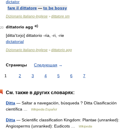
dictator
fare il dittatore
—
to be bossy
Dizionario Italiano-Inglese
dittatore sm
>
dittatorio agg
20
[ditta'tɔrjo]
dittatorio -ria, -ri, -rie
dictatorial
Dizionario Italiano-Inglese
dittatorio agg
>
Страницы
Следующая
→
1
2
3
4
5
6
7
См. также в других словарях:
Ditta
— Saltar a navegación, búsqueda ? Ditta Clasificación
científica …
Wikipedia Español
Ditta
— Scientific classification Kingdom: Plantae (unranked):
Angiosperms (unranked): Eudicots …
Wikipedia