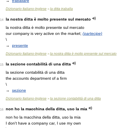
→
traballare
Dizionario Italiano-Inglese
la ditta traballa
>
la nostra ditta è molto presente sul mercato
14
la nostra ditta è molto presente sul mercato
our company is very active on the market;
(partecipe)
\
→
presente
Dizionario Italiano-Inglese
la nostra ditta è molto presente sul mercato
>
la sezione contabilità di una ditta
15
la sezione contabilità di una ditta
the accounts department of a firm
\
→
sezione
Dizionario Italiano-Inglese
la sezione contabilità di una ditta
>
non ho la macchina della ditta, uso la mia
16
non ho la macchina della ditta, uso la mia
I don't have a company car, I use my own