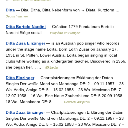
Ditta
— Dita, Ditha, Ditta Nebenform von → Dieta; Kurzform …
Deutsch namen
Ditta Bortolo Nardini
— Création 1779 Fondateurs Bortolo
Nardini Siège social …
Wikipédia en Français
Ditta Zusa Einzinger
— is an Austrian pop singer who records
under the stage name Lolita. Born Edith Zusar on January 17,
1931 in St. Pölten, Lower Austria, Lolita began singing in local
clubs while working as a kindergarten teacher. Discovered in 1956,
she began her… …
Wikipedia
Ditta Einzinger
— Chartplatzierungen Erklärung der Daten
Singles Der weiße Mond von Maratonga DE: 2 – 09.11.1957 – 23
Wo. Addio, Amigo DE: 5 – 15.02.1958 – 23 Wo. Mexicano DE: 7 –
12.07.1958 – 16 Wo. Eine blaue Zauberblume DE: 5 20.09.1958
18 Wo. Manakoora DE: 8… …
Deutsch Wikipedia
Ditta Zuza Einzinger
— Chartplatzierungen Erklärung der Daten
Singles Der weiße Mond von Maratonga DE: 2 – 09.11.1957 – 23
Wo. Addio, Amigo DE: 5 – 15.02.1958 – 23 Wo. Mexicano DE: 7 –