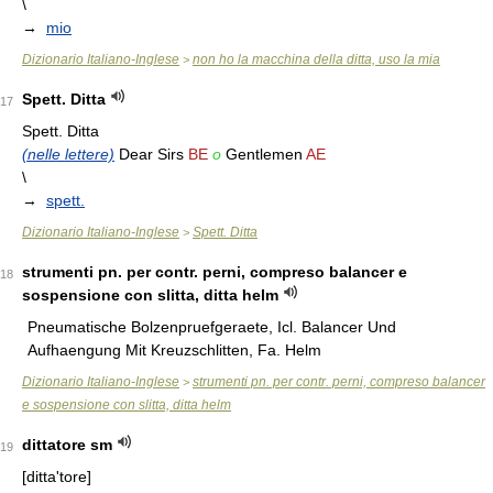
\
→
mio
Dizionario Italiano-Inglese
non ho la macchina della ditta, uso la mia
>
Spett. Ditta
17
Spett. Ditta
(nelle lettere)
Dear Sirs
BE
o
Gentlemen
AE
\
→
spett.
Dizionario Italiano-Inglese
Spett. Ditta
>
strumenti pn. per contr. perni, compreso balancer e
18
sospensione con slitta, ditta helm
Pneumatische Bolzenpruefgeraete, Icl. Balancer Und
Aufhaengung Mit Kreuzschlitten, Fa. Helm
Dizionario Italiano-Inglese
strumenti pn. per contr. perni, compreso balancer
>
e sospensione con slitta, ditta helm
dittatore sm
19
[ditta'tore]