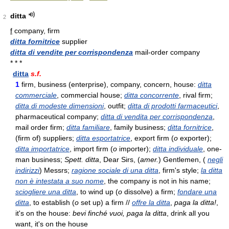
ditta
2
f
company, firm
ditta fornitrice
supplier
ditta di vendite per corrispondenza
mail-order company
* * *
ditta
s.f.
1
firm, business (enterprise), company, concern, house:
ditta
commerciale
, commercial house;
ditta concorrente
, rival firm;
ditta di modeste dimensioni
, outfit;
ditta di prodotti farmaceutici
,
pharmaceutical company;
ditta di vendita per corrispondenza
,
mail order firm;
ditta familiare
, family business;
ditta fornitrice
,
(firm of) suppliers;
ditta esportatrice
, export firm (
o
exporter);
ditta importatrice
, import firm (
o
importer);
ditta individuale
, one-
man business;
Spett. ditta
, Dear Sirs, (
amer.
) Gentlemen, (
negli
indirizzi
) Messrs;
ragione sociale di una ditta
, firm's style;
la ditta
non è intestata a suo nome
, the company is not in his name;
sciogliere una ditta
, to wind up (
o
dissolve) a firm;
fondare una
ditta
, to establish (
o
set up) a firm //
offre la ditta
,
paga la ditta!
,
it's on the house:
bevi finché vuoi, paga la ditta
, drink all you
want, it's on the house