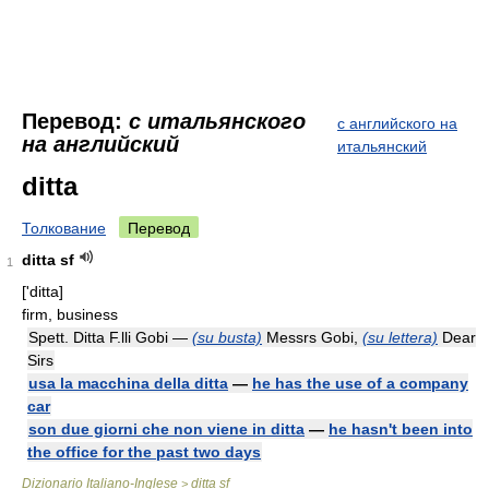
Перевод:
с итальянского
с английского на
на английский
итальянский
ditta
Толкование
Перевод
ditta sf
1
['ditta]
firm, business
Spett. Ditta F.lli Gobi —
(su busta)
Messrs Gobi,
(su lettera)
Dear
Sirs
usa la macchina della ditta
—
he has the use of a company
car
son due giorni che non viene in ditta
—
he hasn't been into
the office for the past two days
Dizionario Italiano-Inglese
ditta sf
>