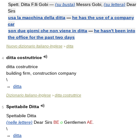
Spett. Ditta F.lli Gobi —
(su busta)
Messrs Gobi,
(su lettera)
Dear
Sirs
usa la macchina della ditta
—
he has the use of a company
car
son due giorni che non viene in ditta
—
he hasn't been into
the office for the past two days
Nuovo dizionario Italiano-Inglese
ditta
>
ditta costruttrice
4
ditta costruttrice
building firm, construction company
\
→
ditta
Dizionario Italiano-Inglese
ditta costruttrice
>
Spettabile Ditta
5
Spettabile Ditta
(nelle lettere)
Dear Sirs
BE
o
Gentlemen
AE
.
\
→
ditta