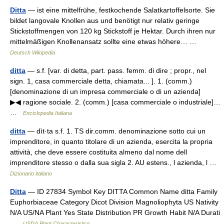
Ditta
— ist eine mittelfrühe, festkochende Salatkartoffelsorte. Sie
bildet langovale Knollen aus und benötigt nur relativ geringe
Stickstoffmengen von 120 kg Stickstoff je Hektar. Durch ihren nur
mittelmäßigen Knollenansatz sollte eine etwas höhere… …
Deutsch Wikipedia
ditta
— s.f. [var. di detta, part. pass. femm. di dire ; propr., nel
sign. 1, casa commerciale detta, chiamata... ]. 1. (comm.)
[denominazione di un impresa commerciale o di un azienda]
▶◀ ragione sociale. 2. (comm.) [casa commerciale o industriale]…
…
Enciclopedia Italiana
ditta
— dìt·ta s.f. 1. TS dir.comm. denominazione sotto cui un
imprenditore, in quanto titolare di un azienda, esercita la propria
attività, che deve essere costituita almeno dal nome dell
imprenditore stesso o dalla sua sigla 2. AU estens., l azienda, l …
Dizionario italiano
Ditta
— ID 27834 Symbol Key DITTA Common Name ditta Family
Euphorbiaceae Category Dicot Division Magnoliophyta US Nativity
N/A US/NA Plant Yes State Distribution PR Growth Habit N/A Durati
…
USDA Plant Characteristics