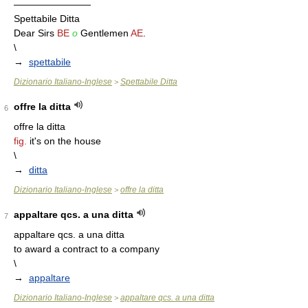
————————
Spettabile Ditta
Dear Sirs
BE
o
Gentlemen
AE
.
\
→
spettabile
Dizionario Italiano-Inglese
Spettabile Ditta
>
offre la ditta
6
offre la ditta
fig.
it's on the house
\
→
ditta
Dizionario Italiano-Inglese
offre la ditta
>
appaltare qcs. a una ditta
7
appaltare qcs. a una ditta
to award a contract to a company
\
→
appaltare
Dizionario Italiano-Inglese
appaltare qcs. a una ditta
>