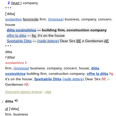
2
(
teatr.
) company.
* * *
['ditta]
sostantivo
femminile
firm;
(impresa)
business, company, concern,
house
ditta costruttrice
— building firm, construction company
offre la ditta
—
fig.
it's on the house
Spettabile Ditta
—
(nelle lettere)
Dear Sirs
BE
o
Gentlemen
AE
* * *
ditta
/'ditta/
sostantivo f.
firm;
(impresa)
business, company, concern, house;
ditta
costruttrice
building firm, construction company;
offre la ditta
fig.
it's on the house;
Spettabile Ditta
(nelle lettere)
Dear Sirs
BE
o
Gentlemen
AE
.
Dizionario Italiano-Inglese
ditta
>
ditta
3
sf
['ditta]
firm, business