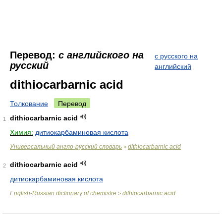
Перевод:
с английского на
с русского на
русский
английский
dithiocarbarnic acid
Толкование
Перевод
dithiocarbarnic acid
1
Химия:
дитиокарбаминовая кислота
Универсальный англо-русский словарь
dithiocarbarnic acid
>
dithiocarbarnic acid
2
дитиокарбаминовая кислота
English-Russian dictionary of chemistre
dithiocarbarnic acid
>