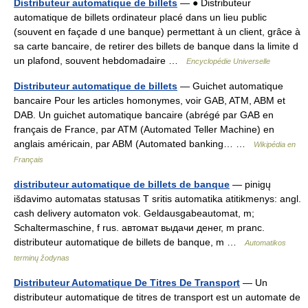
Distributeur automatique de billets
— ● Distributeur
automatique de billets ordinateur placé dans un lieu public
(souvent en façade d une banque) permettant à un client, grâce à
sa carte bancaire, de retirer des billets de banque dans la limite d
un plafond, souvent hebdomadaire …
Encyclopédie Universelle
Distributeur automatique de billets
— Guichet automatique
bancaire Pour les articles homonymes, voir GAB, ATM, ABM et
DAB. Un guichet automatique bancaire (abrégé par GAB en
français de France, par ATM (Automated Teller Machine) en
anglais américain, par ABM (Automated banking… …
Wikipédia en
Français
distributeur automatique de billets de banque
— pinigų
išdavimo automatas statusas T sritis automatika atitikmenys: angl.
cash delivery automaton vok. Geldausgabeautomat, m;
Schaltermaschine, f rus. автомат выдачи денег, m pranc.
distributeur automatique de billets de banque, m …
Automatikos
terminų žodynas
Distributeur Automatique De Titres De Transport
— Un
distributeur automatique de titres de transport est un automate de