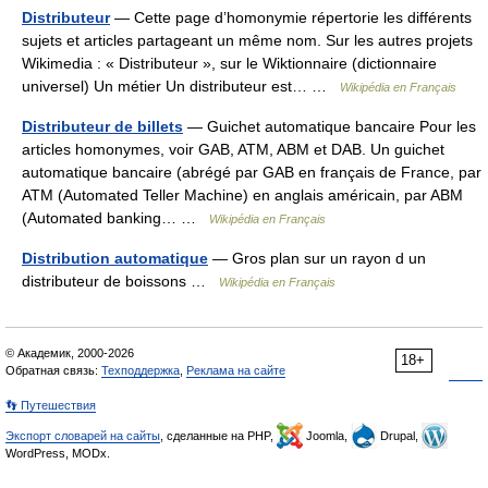
Distributeur
— Cette page d’homonymie répertorie les différents
sujets et articles partageant un même nom. Sur les autres projets
Wikimedia : « Distributeur », sur le Wiktionnaire (dictionnaire
universel) Un métier Un distributeur est… …
Wikipédia en Français
Distributeur de billets
— Guichet automatique bancaire Pour les
articles homonymes, voir GAB, ATM, ABM et DAB. Un guichet
automatique bancaire (abrégé par GAB en français de France, par
ATM (Automated Teller Machine) en anglais américain, par ABM
(Automated banking… …
Wikipédia en Français
Distribution automatique
— Gros plan sur un rayon d un
distributeur de boissons …
Wikipédia en Français
© Академик, 2000-2026
18+
Обратная связь:
Техподдержка
,
Реклама на сайте
👣 Путешествия
Экспорт словарей на сайты
, сделанные на PHP,
Joomla,
Drupal,
WordPress, MODx.