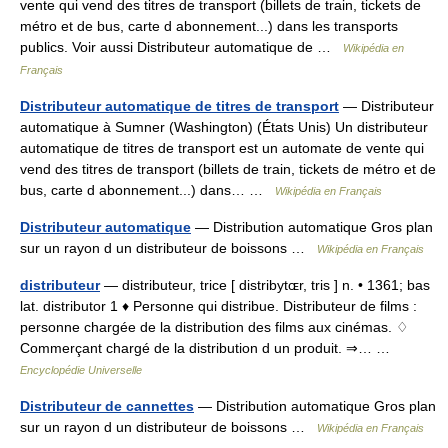
vente qui vend des titres de transport (billets de train, tickets de
métro et de bus, carte d abonnement...) dans les transports
publics. Voir aussi Distributeur automatique de …
Wikipédia en
Français
Distributeur automatique de titres de transport
— Distributeur
automatique à Sumner (Washington) (États Unis) Un distributeur
automatique de titres de transport est un automate de vente qui
vend des titres de transport (billets de train, tickets de métro et de
bus, carte d abonnement...) dans… …
Wikipédia en Français
Distributeur automatique
— Distribution automatique Gros plan
sur un rayon d un distributeur de boissons …
Wikipédia en Français
distributeur
— distributeur, trice [ distribytɶr, tris ] n. • 1361; bas
lat. distributor 1 ♦ Personne qui distribue. Distributeur de films :
personne chargée de la distribution des films aux cinémas. ♢
Commerçant chargé de la distribution d un produit. ⇒… …
Encyclopédie Universelle
Distributeur de cannettes
— Distribution automatique Gros plan
sur un rayon d un distributeur de boissons …
Wikipédia en Français