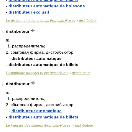
-
distributeur automatique de boissons
-
distributeur exclusif
Le dictionnaire commercial Français-Russe
distributeur
>
distributeur
6
m
1. распределитель;
2. сбытовая фирма; дистрибьютор
-
distributeur automatique
- distributeur automatique de billets
Dictionnaire français-russe des affaires
distributeur
>
distributeur
7
m
1. распределитель;
2. сбытовая фирма; дистрибьютор
-
distributeur automatique
-
distributeur automatique de billets
Le français des affaires (Français-Russe)
distributeur
>