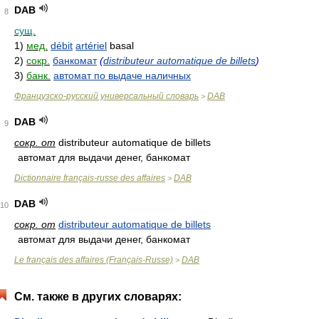
DAB
8
сущ.
1)
мед.
débit
artériel
basal
2)
сокр.
банкомат
(
distributeur automatique de billets
)
3)
банк.
автомат по выдаче наличных
Французско-русский универсальный словарь
DAB
>
DAB
9
сокр. от
distributeur automatique de billets
автомат для выдачи денег, банкомат
Dictionnaire français-russe des affaires
DAB
>
DAB
10
сокр. от
distributeur automatique de billets
автомат для выдачи денег, банкомат
Le français des affaires (Français-Russe)
DAB
>
См. также в других словарях: