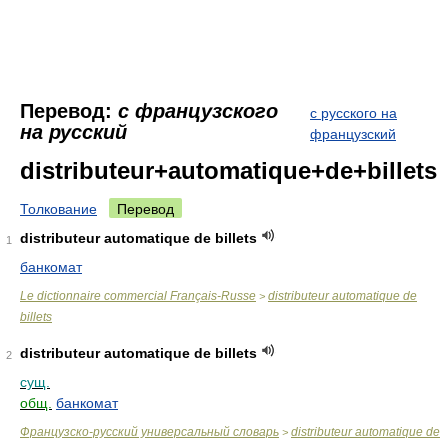
Перевод:
с французского
с русского на
на русский
французский
distributeur+automatique+de+billets
Толкование
Перевод
distributeur automatique de billets
1
банкомат
Le dictionnaire commercial Français-Russe
distributeur automatique de
>
billets
distributeur automatique de billets
2
сущ.
общ.
банкомат
Французско-русский универсальный словарь
distributeur automatique de
>