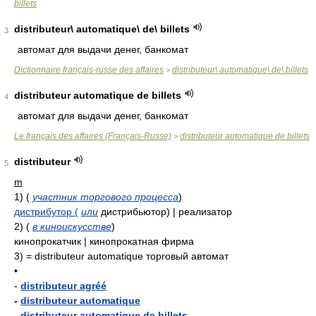
billets
distributeur\ automatique\ de\ billets
3
автомат для выдачи денег, банкомат
Dictionnaire français-russe des affaires
distributeur\ automatique\ de\ billets
>
distributeur automatique de billets
4
автомат для выдачи денег, банкомат
Le français des affaires (Français-Russe)
distributeur automatique de billets
>
distributeur
5
m
1)
(
участник торгового процесса
)
дистрибутор (
или
дистрибьютор) | реализатор
2)
(
в киноискусстве
)
кинопрокатчик | кинопрокатная фирма
3)
= distributeur automatique
торговый автомат
•
-
distributeur agréé
-
distributeur automatique
-
distributeur automatique de billets