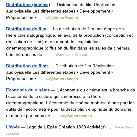
Distribution (cinéma)
— Distribution de film Réalisation
audiovisuelle Les différentes étapes • Développement •
Préproduction • …
Wikipédia en Français
Distribution de film
— La distribution de film une étape de la
filière cinématographique, en aval de la production (conception et
réalisation de films) et en amont de l exploitation
cinématographique (diffusion du film dans les salles de cinéma).
Les entreprises de… …
Wikipédia en Français
Distribution de films
— Distribution de film Réalisation
audiovisuelle Les différentes étapes • Développement •
Préproduction • …
Wikipédia en Français
Économie du cinéma
— L économie du cinéma est la branche de
l économie de la culture qui s intéresse à la filière
cinématographique. L économie du cinéma mobilise d une part les
outils de l économétrie pour la description empirique du domaine,
et d autre part ceux de …
Wikipédia en Français
L'épée
— Logo de L Épée Création 1839 Activité(s) …
Wikipédia en
Français