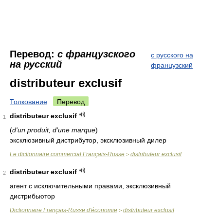
Перевод:
с французского
с русского на
на русский
французский
distributeur exclusif
Толкование
Перевод
distributeur exclusif
1
(
d'un produit, d'une marque
)
эксклюзивный дистрибутор, эксклюзивный дилер
Le dictionnaire commercial Français-Russe
distributeur exclusif
>
distributeur exclusif
2
агент с исключительными правами, эксклюзивный
дистрибьютор
Dictionnaire Français-Russe d'économie
distributeur exclusif
>