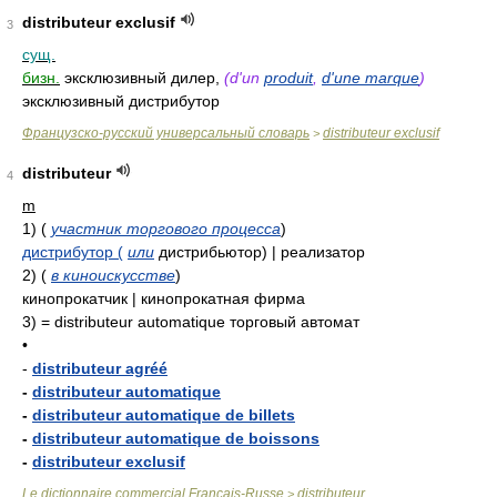
distributeur exclusif
3
сущ.
бизн.
эксклюзивный дилер,
(d'un
produit
,
d'une marque
)
эксклюзивный дистрибутор
Французско-русский универсальный словарь
distributeur exclusif
>
distributeur
4
m
1)
(
участник торгового процесса
)
дистрибутор (
или
дистрибьютор) | реализатор
2)
(
в киноискусстве
)
кинопрокатчик | кинопрокатная фирма
3)
= distributeur automatique
торговый автомат
•
-
distributeur agréé
-
distributeur automatique
-
distributeur automatique de billets
-
distributeur automatique de boissons
-
distributeur exclusif
Le dictionnaire commercial Français-Russe
distributeur
>