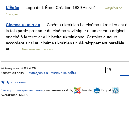
L'Épée
— Logo de L Épée Création 1839 Activité …
Wikipédia en
Français
Cinema ukrainien
— Cinéma ukrainien Le cinéma ukrainien est à
la fois partie prenante du cinéma soviétique et un cinéma original,
attaché à la terre et à l histoire ukrainienne. Certains auteurs
accordent ainsi au cinéma ukrainien un développement parallèle
et… …
Wikipédia en Français
© Академик, 2000-2026
18+
Обратная связь:
Техподдержка
,
Реклама на сайте
👣 Путешествия
Экспорт словарей на сайты
, сделанные на PHP,
Joomla,
Drupal,
WordPress, MODx.