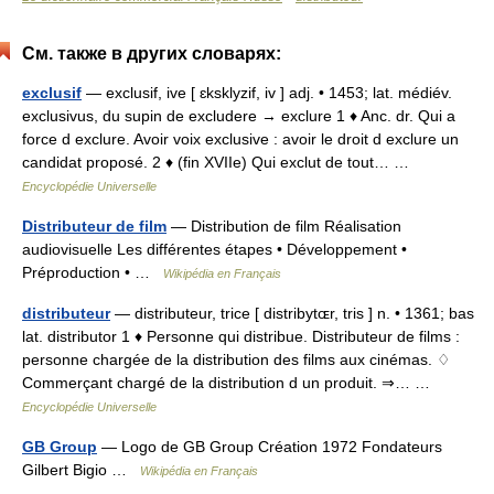
См. также в других словарях:
exclusif
— exclusif, ive [ ɛksklyzif, iv ] adj. • 1453; lat. médiév.
exclusivus, du supin de excludere → exclure 1 ♦ Anc. dr. Qui a
force d exclure. Avoir voix exclusive : avoir le droit d exclure un
candidat proposé. 2 ♦ (fin XVIIe) Qui exclut de tout… …
Encyclopédie Universelle
Distributeur de film
— Distribution de film Réalisation
audiovisuelle Les différentes étapes • Développement •
Préproduction • …
Wikipédia en Français
distributeur
— distributeur, trice [ distribytɶr, tris ] n. • 1361; bas
lat. distributor 1 ♦ Personne qui distribue. Distributeur de films :
personne chargée de la distribution des films aux cinémas. ♢
Commerçant chargé de la distribution d un produit. ⇒… …
Encyclopédie Universelle
GB Group
— Logo de GB Group Création 1972 Fondateurs
Gilbert Bigio …
Wikipédia en Français