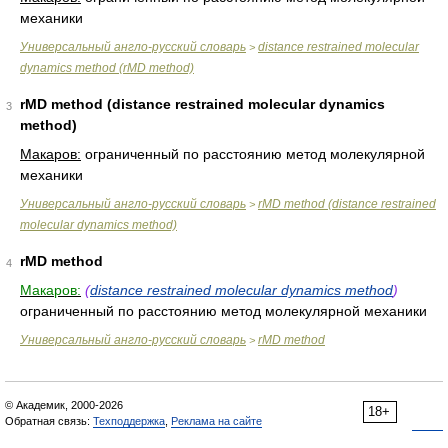
механики
Универсальный англо-русский словарь
distance restrained molecular
>
dynamics method (rMD method)
rMD method (distance restrained molecular dynamics
3
method)
Макаров:
ограниченный по расстоянию метод молекулярной
механики
Универсальный англо-русский словарь
rMD method (distance restrained
>
molecular dynamics method)
rMD method
4
Макаров:
(
distance restrained molecular dynamics method
)
ограниченный по расстоянию метод молекулярной механики
Универсальный англо-русский словарь
rMD method
>
© Академик, 2000-2026
18+
Обратная связь:
Техподдержка
,
Реклама на сайте