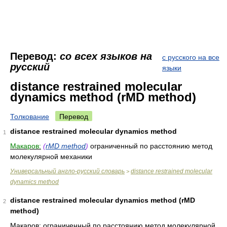
Перевод:
со всех языков на
с русского на все
русский
языки
distance restrained molecular
dynamics method (rMD method)
Толкование
Перевод
distance restrained molecular dynamics method
1
Макаров:
(
rMD method
)
ограниченный по расстоянию метод
молекулярной механики
Универсальный англо-русский словарь
distance restrained molecular
>
dynamics method
distance restrained molecular dynamics method (rMD
2
method)
Макаров:
ограниченный по расстоянию метод молекулярной