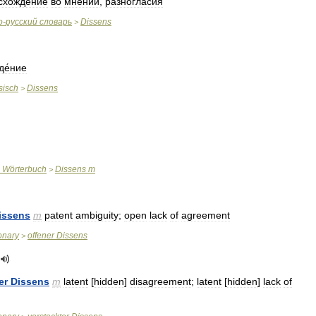
схождение
во
мнении
,
разногласия
о
-
русский
словарь
Dissens
>
де́ние
sisch
Dissens
>
Wörterbuch
Dissens
m
>
issens
m
patent
ambiguity
;
open
lack
of
agreement
ionary
offener
Dissens
>
er
Dissens
m
latent
[
hidden
]
disagreement
;
latent
[
hidden
]
lack
of