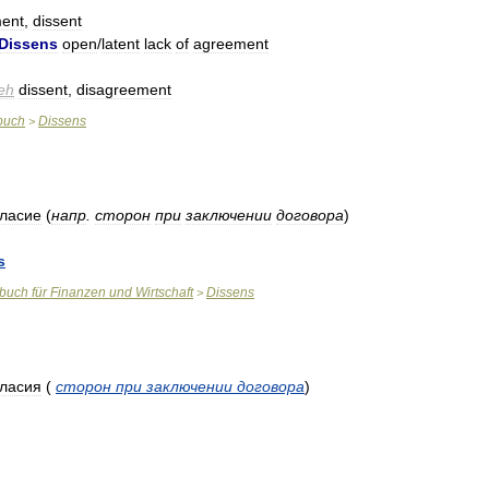
ent
,
dissent
Dissens
open
/
latent
lack
of
agreement
eh
dissent
,
disagreement
buch
Dissens
>
гласие
(
напр
.
сторон
при
заключении
договора
)
s
rbuch
für
Finanzen
und
Wirtschaft
Dissens
>
гласия
(
сторон
при
заключении
договора
)