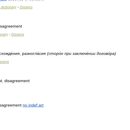
dictionary
Dissens
>
isagreement
ionary
Dissens
>
схожде́ния
,
разногла́сия
(
сторо́н
при
заключе́нии
догово́ра
)
ssens
nt
,
disagreement
isagreement
no
indef
art