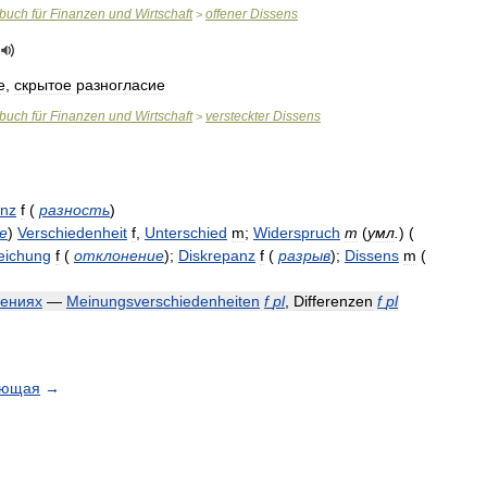
rbuch
für
Finanzen
und
Wirtschaft
offener
Dissens
>
е
,
скрытое
разногласие
rbuch
für
Finanzen
und
Wirtschaft
versteckter
Dissens
>
enz
f
(
разность
)
е
)
Verschiedenheit
f
,
Unterschied
m
;
Widerspruch
m
(
умл
.
)
(
eichung
f
(
отклонение
)
;
Diskrepanz
f
(
разрыв
)
;
Dissens
m
(
ениях
—
Meinungsverschiedenheiten
f
pl
,
Differenzen
f
pl
ующая
→