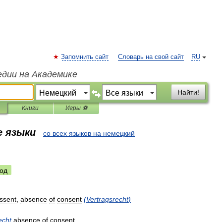
Запомнить сайт
Словарь на свой сайт
RU
едии на Академике
Найти!
Книги
Игры ⚽
е языки
со всех языков на немецкий
од
issent
,
absence
of
consent
(
Vertragsrecht
)
echt
absence
of
consent