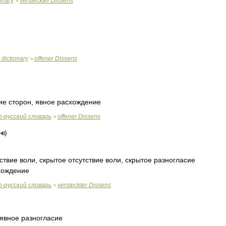
ionary
versteckter
Dissens
>
dictionary
offener
Dissens
>
ие
сторон
,
явное
расхождение
о
-
русский
словарь
offener
Dissens
>
ствие
воли
,
скрытое
отсутствие
воли
,
скрытое
разногласие
хождение
о
-
русский
словарь
versteckter
Dissens
>
явное
разногласие