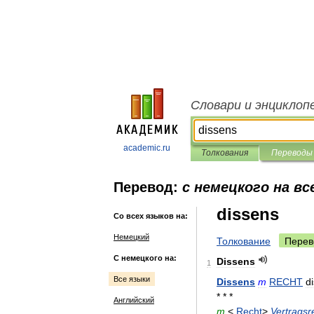
Словари и энциклоп
academic.ru
Толкования
Переводы
Перевод:
с немецкого на вс
dissens
Со всех языков на:
Немецкий
Толкование
Перев
С немецкого на:
Dissens
1
Все языки
Dissens
m
RECHT
d
* * *
Английский
m
<
Recht
>
Vertragsr