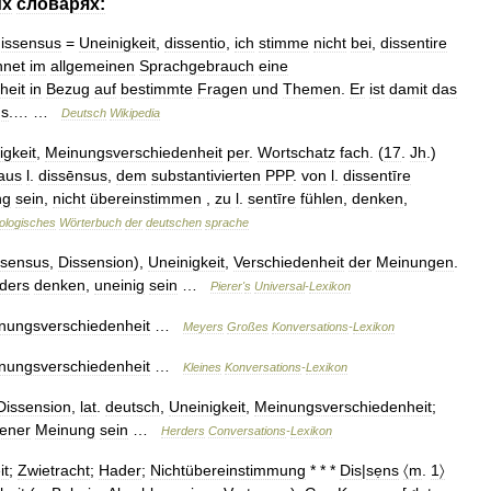
их
словарях:
issensus
=
Uneinigkeit
,
dissentio
,
ich
stimme
nicht
bei
,
dissentire
hnet
im
allgemeinen
Sprachgebrauch
eine
heit
in
Bezug
auf
bestimmte
Fragen
und
Themen
.
Er
ist
damit
das
ns
.… …
Deutsch
Wikipedia
igkeit
,
Meinungsverschiedenheit
per
.
Wortschatz
fach
. (
17
.
Jh
.)
aus
l
.
dissēnsus
,
dem
substantivierten
PPP
.
von
l
.
dissentīre
ng
sein
,
nicht
übereinstimmen
,
zu
l
.
sentīre
fühlen
,
denken
,
ologisches
Wörterbuch
der
deutschen
sprache
ssensus
,
Dissension
),
Uneinigkeit
,
Verschiedenheit
der
Meinungen
.
ders
denken
,
uneinig
sein
…
Pierer
'
s
Universal
-
Lexikon
nungsverschiedenheit
…
Meyers
Großes
Konversations
-
Lexikon
nungsverschiedenheit
…
Kleines
Konversations
-
Lexikon
Dissension
,
lat
.
deutsch
,
Uneinigkeit
,
Meinungsverschiedenheit
;
dener
Meinung
sein
…
Herders
Conversations
-
Lexikon
it
;
Zwietracht
;
Hader
;
Nichtübereinstimmung
* * *
Dis
|
sẹns
〈m
.
1〉