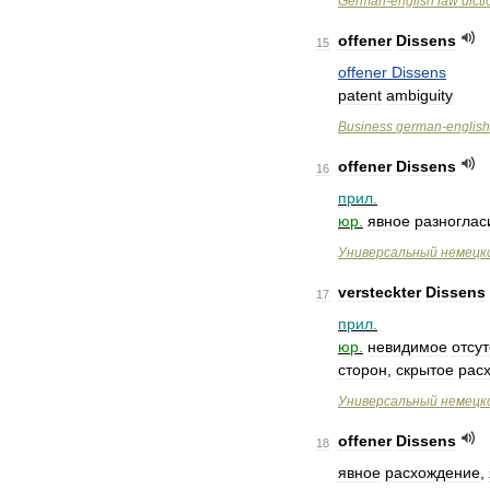
German
-
english
law
dict
offener
Dissens
15
offener
Dissens
patent
ambiguity
Business
german
-
english
offener
Dissens
16
прил
.
юр
.
явное
разноглас
Универсальный
немецк
versteckter
Dissens
17
прил
.
юр
.
невидимое
отсут
сторон
,
скрытое
рас
Универсальный
немецк
offener
Dissens
18
явное
расхождение
,