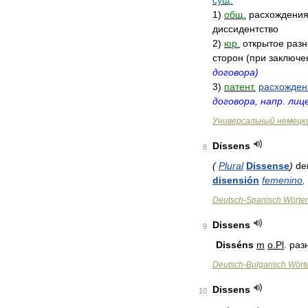
сущ
.
1
)
общ
.
расхождени
диссидентство
2
)
юр
.
открытое
разн
сторон
(
при
заключе
договора
)
3
)
патент
.
расхожден
договора
,
напр
.
лиц
Универсальный
немецк
Dissens
8
(
Plural
Dissense
)
de
disensión
femenino
,
Deutsch
-
Spanisch
Wörte
Dissens
9
Disséns
m
o
.
Pl
.
раз
Deutsch
-
Bulgarisch
Wört
Dissens
10