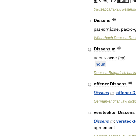
m
<-
es
, -
e
>
книжн
ра
Универсальный
немецк
Dissens
11
разногла́сие
,
расхож
Wörterbuch
Deutsch
-
Rus
Dissens
m
12
несъгласие
{
ср
}
noun
Deutsch
-
Bulgarisch
basis
offener
Dissens
13
Dissens
m
:
offener
D
German
-
english
law
dict
versteckter
Dissens
14
Dissens
m
:
versteckt
agreement