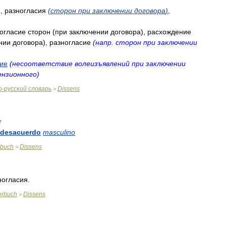
я
,
разногласия
(
сторон
при
заключении
договора
)
,
огласие
сторон
(
при
заключении
договора
),
расхождение
нии
договора
),
разногласие
(
напр
.
сторон
при
заключении
ие
(
несоответствие
волеизъявлений
при
заключении
ензионного
)
о
-
русский
словарь
Dissens
>
r
desacuerdo
masculino
rbuch
Dissens
>
ногласия
.
erbuch
Dissens
>