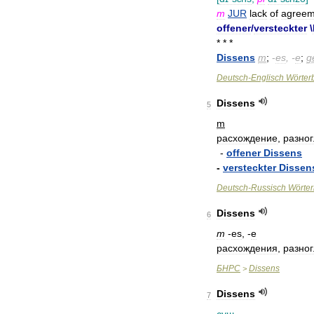
m
JUR
lack
of
agreem
offener
/
versteckter
\
* * *
Dissens
m
;
-
es
, -
e
;
g
Deutsch
-
Englisch
Wörter
Dissens
5
m
расхождение
,
разно
-
offener
Dissens
-
versteckter
Dissen
Deutsch
-
Russisch
Wörte
Dissens
6
m
-
es
, -
e
расхождения
,
разно
БНРС
Dissens
>
Dissens
7