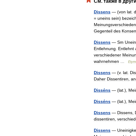
См
.
также
в
друг
Dissens
— (
von
lat
.
d
=
uneins
sein
)
bezeic
Meinungsverschieden
Gegenteil
des
Konse
Dissens
—
Sm
Unein
Entlehnung
.
Entlehnt
verschiedener
Meinu
wahrnehmen
…
Etym
Dissens
— (
v
.
lat
.
Di
Daher
Dissentiren
,
an
Disséns
— (
lat
.),
Mei
Disséns
— (
lat
.),
Mei
Dissens
—
Dissens
,
dissentiren
,
verschie
Dissens
—
Uneinigke