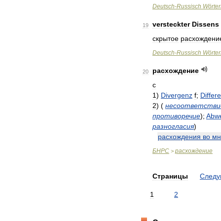
Deutsch
-
Russisch
Wörte
versteckter
Dissens
19
скрытое
расхождени
Deutsch
-
Russisch
Wörte
расхождение
20
с
1
)
Divergenz
f
;
Differ
2
)
(
несоответстви
противоречие
)
;
Abw
разногласия
)
расхождения
во
мн
БНРС
расхождение
>
Страницы
След
1
2