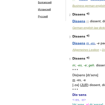
Болгарский
Business
german
-
english
Испанский
Dissens
2
Русский
Dissens
m
dissent
;
d
German
-
english
law
dict
Dissens
3
Dissens
m
-
es
,
-
е
ра
Allgemeines
Lexikon
Di
>
Dissens
4
m
;
-
es
, -
e
;
geh
.
disse
* * *
Dis
|
sẹns
[
dɪ
'
sɛns
]
m
-
es
, -
e
[-
zə
]
(
JUR
)
dissent
,
d
* * *
Dis
·
sens
<-
es
, -
e
>
[
dɪˈsɛns
,
pl
dɪˈsɛnzə
]