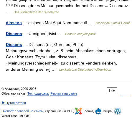
* * * Dissens,der:⇨Meinungsverschiedenheit Dissens→Dissonanz
…
Das Wörterbuch der Synonyme
dissens
— dis|sens Mot Agut Nom masculí …
Diccionari Català-Català
Dissens
— Uenighed, tvist …
Danske encyklopædi
Dissens
— Dis|sẹns 〈m.; Gen.: es, Pl.: e〉
Meinungsverschiedenheit, z. B. beim Abschluss eines Vertrages;
Ggs.: Konsens [Etym.: <lat. dissensus
»Meinungsverschiedenheit«; zu dissentire »anders denken,
anderer Meinung sein«] …
Lexikalische Deutsches Wörterbuch
© Академик, 2000-2026
18+
Обратная связь:
Техподдержка
,
Реклама на сайте
👣 Путешествия
Экспорт словарей на сайты
, сделанные на PHP,
Joomla,
Drupal,
WordPress, MODx.