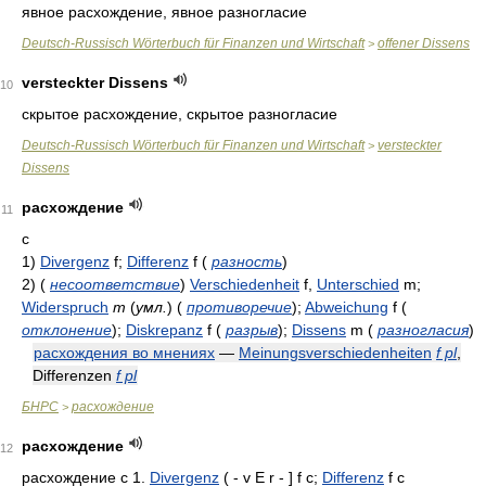
явное расхождение, явное разногласие
Deutsch-Russisch Wörterbuch für Finanzen und Wirtschaft
offener Dissens
>
versteckter Dissens
10
скрытое расхождение, скрытое разногласие
Deutsch-Russisch Wörterbuch für Finanzen und Wirtschaft
versteckter
>
Dissens
расхождение
11
с
1)
Divergenz
f;
Differenz
f
(
разность
)
2)
(
несоответствие
)
Verschiedenheit
f,
Unterschied
m;
Widerspruch
m
(
умл.
)
(
противоречие
)
;
Abweichung
f
(
отклонение
)
;
Diskrepanz
f
(
разрыв
)
;
Dissens
m
(
разногласия
)
расхождения во мнениях
—
Meinungsverschiedenheiten
f pl
,
Differenzen
f pl
БНРС
расхождение
>
расхождение
12
расхождение с 1.
Divergenz
( - v E r - ] f c;
Differenz
f c