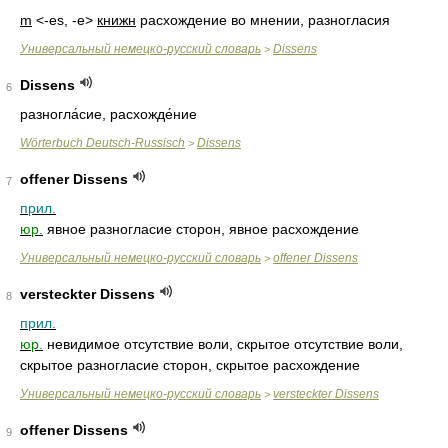
m
<-es, -e>
книжн
расхождение во мнении, разногласия
Универсальный немецко-русский словарь
Dissens
>
Dissens
6
разногла́сие
,
расхожде́ние
Wörterbuch Deutsch-Russisch
Dissens
>
offener Dissens
7
прил.
юр.
явное разногласие сторон, явное расхождение
Универсальный немецко-русский словарь
offener Dissens
>
versteckter Dissens
8
прил.
юр.
невидимое отсутствие воли, скрытое отсутствие воли,
скрытое разногласие сторон, скрытое расхождение
Универсальный немецко-русский словарь
versteckter Dissens
>
offener Dissens
9