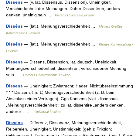
Dissens
— (v. lat. Dissensus, Dissension), Uneinigkeit,
Verschiedenheit der Meinungen. Daher Dissentiren, anders
denken, uneinig sein …
Pierer's Universal-Lexikon
Disséns
— (lat.), Meinungsverschiedenheit …
Meyers Großes
Konversations-Lexikon
Disséns
— (lat.), Meinungsverschiedenheit …
Kleines Konversations-
Lexikon
Dissens
— Dissens, Dissension, lat. deutsch, Uneinigkeit,
Meinungsverschiedenheit; dissentiren, verschiedener Meinung
sein …
Herders Conversations-Lexikon
Dissens
— Uneinigkeit; Zwietracht; Hader; Nichtübereinstimmung
* * * Dis|sẹns 〈m. 1〉 Meinungsverschiedenheit (z. B. beim
Abschluss eines Vertrages); Ggs Konsens [<lat. dissensus
„Meinungsverschiedenheit“; zu lat. dissentire „anders denken,
anderer… …
Universal-Lexikon
Dissens
— Differenz, Dissonanz, Meinungsverschiedenheit,
Reibereien, Uneinigkeit, Unstimmigkeit; (geh.): Friktion;
(bildungsspr.): Disharmonie, Divergenz, Kontroverse; (ugs.): Knies.