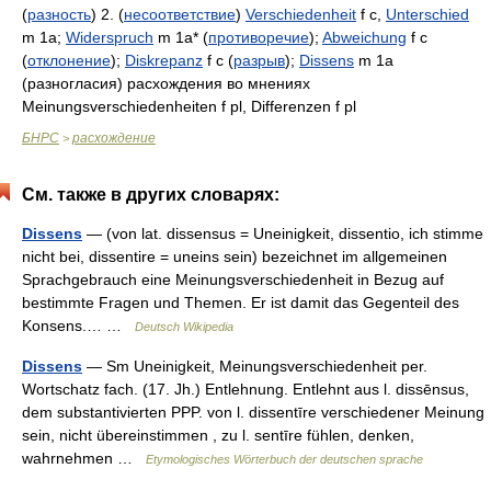
(
разность
) 2. (
несоответствие
)
Verschiedenheit
f c,
Unterschied
m 1a;
Widerspruch
m 1a* (
противоречие
);
Abweichung
f c
(
отклонение
);
Diskrepanz
f c (
разрыв
);
Dissens
m 1a
(разногласия) расхождения во мнениях
Meinungsverschiedenheiten f pl, Differenzen f pl
БНРС
расхождение
>
См. также в других словарях:
Dissens
— (von lat. dissensus = Uneinigkeit, dissentio, ich stimme
nicht bei, dissentire = uneins sein) bezeichnet im allgemeinen
Sprachgebrauch eine Meinungsverschiedenheit in Bezug auf
bestimmte Fragen und Themen. Er ist damit das Gegenteil des
Konsens.… …
Deutsch Wikipedia
Dissens
— Sm Uneinigkeit, Meinungsverschiedenheit per.
Wortschatz fach. (17. Jh.) Entlehnung. Entlehnt aus l. dissēnsus,
dem substantivierten PPP. von l. dissentīre verschiedener Meinung
sein, nicht übereinstimmen , zu l. sentīre fühlen, denken,
wahrnehmen …
Etymologisches Wörterbuch der deutschen sprache