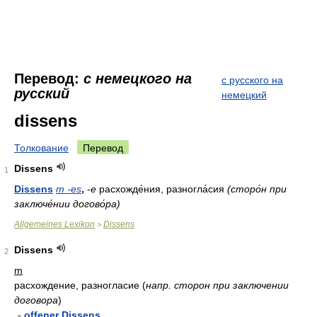
Перевод:
с немецкого на
с русского на
русский
немецкий
dissens
Толкование
Перевод
Dissens
1
Dissens
m -es
,
-
е
расхожде́ния, разногла́сия
(сторо́н при
заключе́нии догово́ра)
Allgemeines Lexikon
Dissens
>
Dissens
2
m
расхождение, разногласие
(
напр. сторон при заключении
договора
)
-
offener Dissens