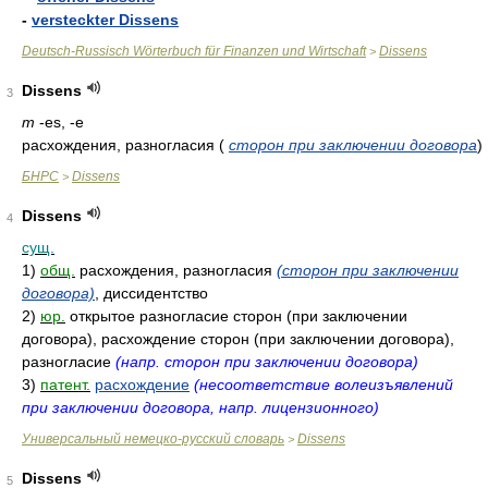
-
versteckter Dissens
Deutsch-Russisch Wörterbuch für Finanzen und Wirtschaft
Dissens
>
Dissens
3
m
-es, -e
расхождения, разногласия
(
сторон при заключении договора
)
БНРС
Dissens
>
Dissens
4
сущ.
1)
общ.
расхождения, разногласия
(сторон при заключении
договора)
, диссидентство
2)
юр.
открытое разногласие сторон (при заключении
договора), расхождение сторон (при заключении договора),
разногласие
(напр. сторон при заключении договора)
3)
патент.
расхождение
(несоответствие волеизъявлений
при заключении договора, напр. лицензионного)
Универсальный немецко-русский словарь
Dissens
>
Dissens
5